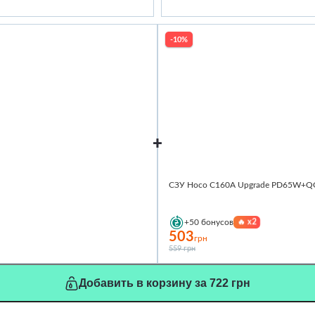
-10%
СЗУ Hoco C160A Upgrade PD65W+QC3.
🔥
x2
+50
бонусов
503
грн
559 грн
Добавить в корзину за 722 грн