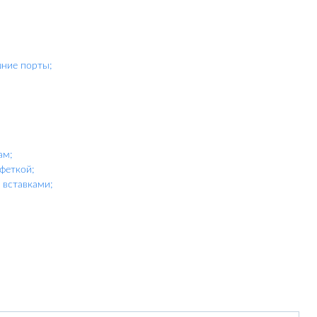
шние порты;
ам;
феткой;
вставками;