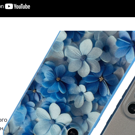
ого
н,