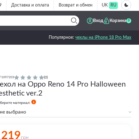
9
Доставка и оплата
Возврат и обмен
UK
RU
Вход
Корзина
0
Популярное:
чехлы на iPhone 18 Pro Max
(0)
F1097203
ехол на Oppo Reno 14 Pro Halloween
esthetic ver.2
берите материал:
не выбрано
Силиконовый
219
грн