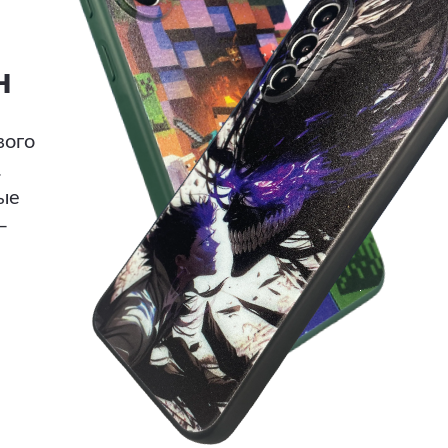
н
вого
.
ые
—