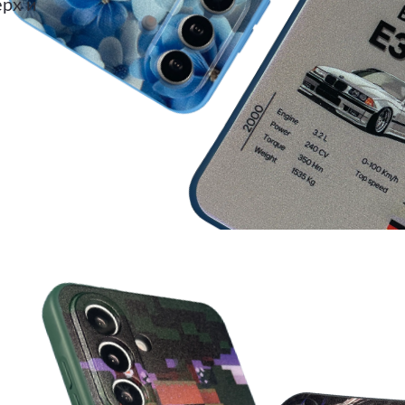
ерх и