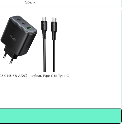
Кабели
-
0 (1USB-A/2C) + кабель Type-C to Type-C
Ч
2