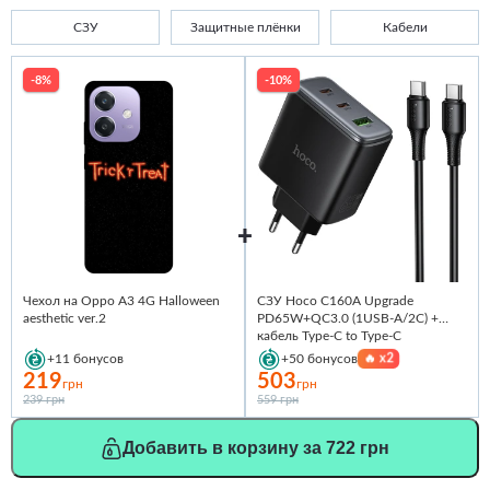
СЗУ
Защитные плёнки
Кабели
-8%
-10%
Чехол на Oppo A3 4G Halloween
СЗУ Hoco C160A Upgrade
aesthetic ver.2
PD65W+QC3.0 (1USB-A/2C) +
кабель Type-C to Type-C
🔥
x2
+11
бонусов
+50
бонусов
219
503
грн
грн
239 грн
559 грн
Добавить в корзину за 722 грн