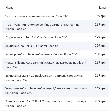
Назва
Ціна
Чохол-книжка класичний на Xiaomi Poco C40
169 грн
Протиударний чохол Serge Ring з захистом камери на
229 грн
Xiaomi Poco C40
Гідрогелева плівка SKLO на Xiaomi Poco C40
179 грн
Захисне скло SKLO 3D Xiaomi Poco C40
299 грн
Кольоровий силіконовий чохол на Xiaomi Poco C40
100 грн
Чохол Silicone Case Lakshmi з закритою камерою на Xiaomi
229 грн
Poco C40
Захисна плівка SKLO Back Carbon на тильну сторону на
259 грн
Xiaomi Poco C40
Ультратонкий силіконовий чохол 1,5 мм з захистом камери
169 грн
на Xiaomi Poco C40
Захисна плівка SKLO Back Transparent на тильну сторону на
259 грн
Xiaomi Poco C40