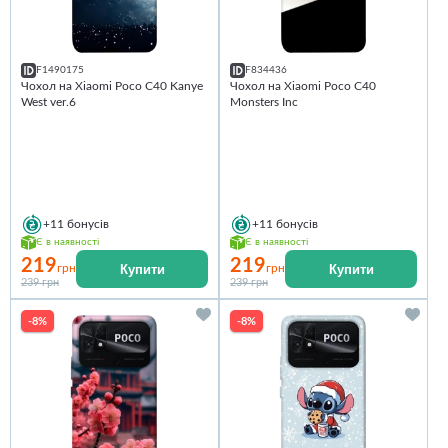
F1490175
F834436
Чохол на Xiaomi Poco C40 Kanye
Чохол на Xiaomi Poco C40
West ver.6
Monsters Inc
+11
бонусів
+11
бонусів
Є в наявності
Є в наявності
219
219
Купити
Купити
грн
грн
239 грн
239 грн
-8%
-8%