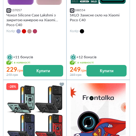
137057
188554
Чохол Silicone Case Lakshmi з
SKLO Захисне скло на Xiaomi
закритою камерою на Xiaomi
Poco C40
Poco C40
Колір:
Колір:
+11
бонусів
+12
бонусів
Є в наявності
Є в наявності
229
249
Купити
Купити
грн
грн
249 грн
369 грн
-28%