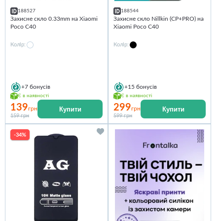
188527
188544
Захисне скло 0.33mm на Xiaomi
Захисне скло Nillkin (CP+PRO) на
Poco C40
Xiaomi Poco C40
Колір:
Колір:
+7
бонусів
+15
бонусів
Є в наявності
Є в наявності
139
299
Купити
Купити
грн
грн
159 грн
599 грн
-34%