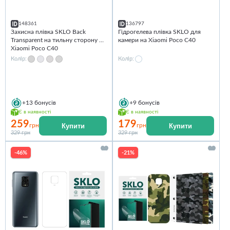
148361
136797
Захисна плівка SKLO Back
Гідрогелева плівка SKLO для
Transparent на тильну сторону на
камери на Xiaomi Poco C40
Xiaomi Poco C40
Колір:
Колір:
+13
бонусів
+9
бонусів
Є в наявності
Є в наявності
259
179
Купити
Купити
грн
грн
329 грн
329 грн
-46%
-21%