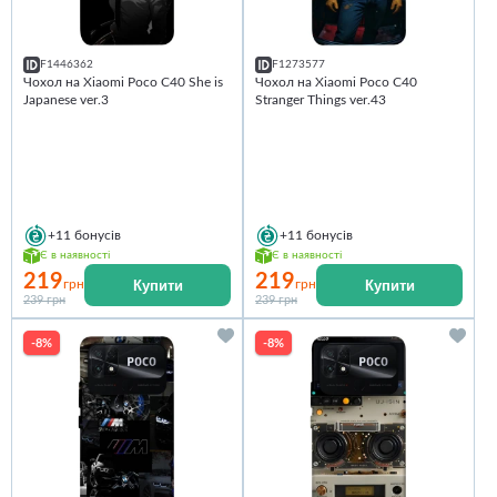
F1446362
F1273577
Чохол на Xiaomi Poco C40 She is
Чохол на Xiaomi Poco C40
Japanese ver.3
Stranger Things ver.43
+11
бонусів
+11
бонусів
Є в наявності
Є в наявності
219
219
Купити
Купити
грн
грн
239 грн
239 грн
-8%
-8%