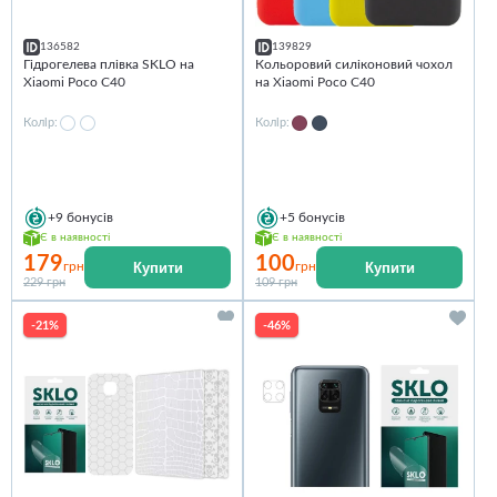
136582
139829
Гідрогелева плівка SKLO на
Кольоровий силіконовий чохол
Xiaomi Poco C40
на Xiaomi Poco C40
Колір:
Колір:
+9
бонусів
+5
бонусів
Є в наявності
Є в наявності
179
100
Купити
Купити
грн
грн
229 грн
109 грн
-21%
-46%