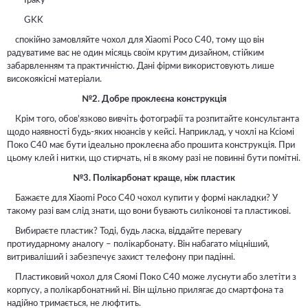
Ipaky
GKK
спокійно замовляйте чохол для Xiaomi Poco C40, тому що він
радуватиме вас не один місяць своїм крутим дизайном, стійким
забарвленням та практичністю. Дані фірми використовують лише
високоякісні матеріали.
№2. Добре проклеєна конструкція
Крім того, обов'язково вивчіть фотографії та розпитайте консультанта
щодо наявності будь-яких нюансів у кейсі. Наприклад, у чохлі на Ксіомі
Поко С40 має бути ідеально проклеєна або прошита конструкція. При
цьому клей і нитки, що стирчать, ні в якому разі не повинні бути помітні.
№3. Полікарбонат краще, ніж пластик
Бажаєте для Xiaomi Poco C40 чохол купити у формі накладки? У
такому разі вам слід знати, що вони бувають силіконові та пластикові.
Вибираєте пластик? Тоді, будь ласка, віддайте перевагу
протиударному аналогу – полікарбонату. Він набагато міцніший,
витриваліший і забезпечує захист телефону при падінні.
Пластиковий чохол для Сяомі Поко С40 може луснути або злетіти з
корпусу, а полікарбонатний ні. Він щільно прилягає до смартфона та
надійно тримається, не люфтить.