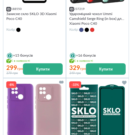
188550
237219
Захисне скло SKLO 3D Xiaomi
Удароміцний чохол Ummi
Poco C40
Camshield Serge Ring (in box) для
Xiaomi Poco C40
Колір:
Колір:
+15
бонусів
+16
бонусів
Є в наявності
Є в наявності
299
329
Купити
Купити
грн
грн
379 грн
349 грн
-8%
-33%