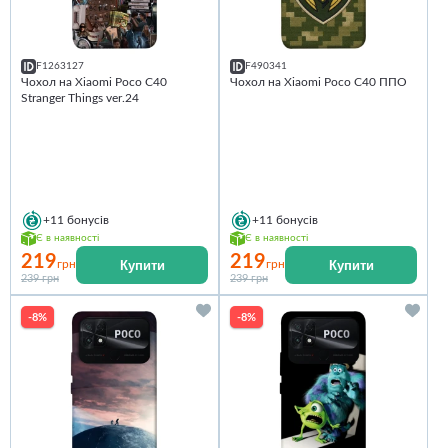
F1263127
F490341
Чохол на Xiaomi Poco C40
Чохол на Xiaomi Poco C40 ППО
Stranger Things ver.24
+11
бонусів
+11
бонусів
Є в наявності
Є в наявності
219
219
Купити
Купити
грн
грн
239 грн
239 грн
-8%
-8%