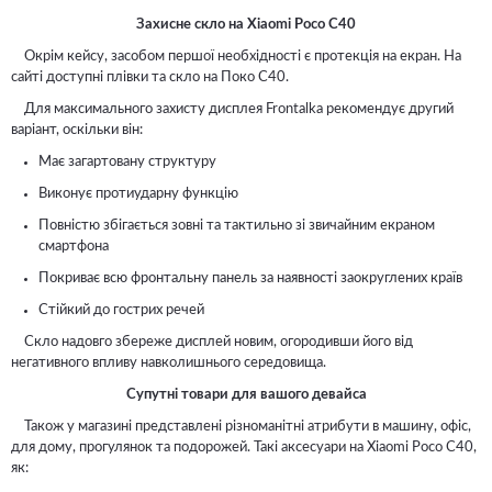
Захисне скло на Xiaomi Poco C40
Окрім кейсу, засобом першої необхідності є протекція на екран. На
сайті доступні плівки та скло на Поко С40.
Для максимального захисту дисплея Frontalka рекомендує другий
варіант, оскільки він:
Має загартовану структуру
Виконує протиударну функцію
Повністю збігається зовні та тактильно зі звичайним екраном
смартфона
Покриває всю фронтальну панель за наявності заокруглених країв
Стійкий до гострих речей
Скло надовго збереже дисплей новим, огородивши його від
негативного впливу навколишнього середовища.
Супутні товари для вашого девайса
Також у магазині представлені різноманітні атрибути в машину, офіс,
для дому, прогулянок та подорожей. Такі аксесуари на Xiaomi Poco C40,
як: