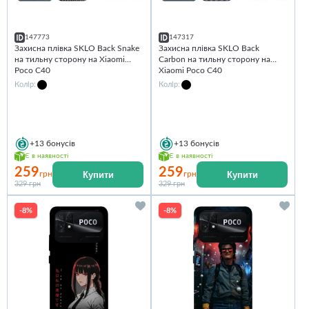
147773
147317
Захисна плівка SKLO Back Snake
Захисна плівка SKLO Back
на тильну сторону на Xiaomi
Carbon на тильну сторону на
Poco C40
Xiaomi Poco C40
Колір:
Колір:
+13
бонусів
+13
бонусів
Є в наявності
Є в наявності
259
259
Купити
Купити
грн
грн
329 грн
329 грн
-8%
-8%