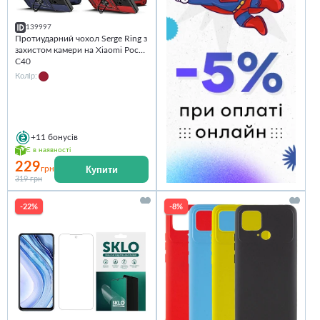
139997
Протиударний чохол Serge Ring з
захистом камери на Xiaomi Poco
C40
Колір:
+11
бонусів
Є в наявності
229
Купити
грн
319 грн
-22%
-8%