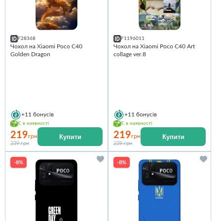
F28368
F1196011
Чохол на Xiaomi Poco C40
Чохол на Xiaomi Poco C40 Art
Golden Dragon
collage ver.8
+11
бонусів
+11
бонусів
Є в наявності
Є в наявності
219
219
Купити
Купити
грн
грн
239 грн
239 грн
-8%
-8%