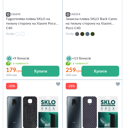
136645
146314
Гідрогелева плівка SKLO на
Захисна плівка SKLO Back Camo
тильну сторону на Xiaomi Poco
на тильну сторону на Xiaomi
C40
Poco C40
Колір:
Колір:
+9
бонусів
+13
бонусів
Є в наявності
Є в наявності
179
259
Купити
Купити
грн
грн
329 грн
329 грн
-21%
-21%