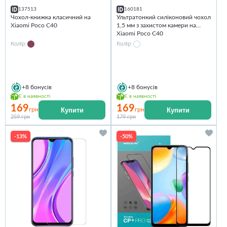
137513
160181
Чохол-книжка класичний на
Ультратонкий силіконовий чохол
Xiaomi Poco C40
1,5 мм з захистом камери на
Xiaomi Poco C40
Колір:
Колір:
+8
бонусів
+8
бонусів
Є в наявності
Є в наявності
169
169
Купити
Купити
грн
грн
259 грн
179 грн
-13%
-50%