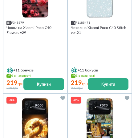
F348679
F1185471
Чохол на Xiaomi Poco C40
Чохол на Xiaomi Poco C40 Stitch
Flowers v29
ver.21
+11
бонусів
+11
бонусів
Є в наявності
Є в наявності
219
219
Купити
Купити
грн
грн
239 грн
239 грн
-8%
-8%