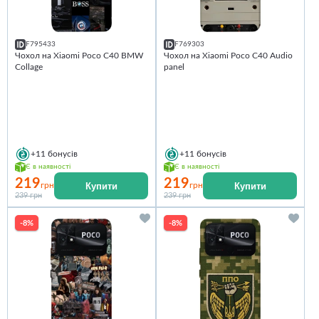
F795433
F769303
Чохол на Xiaomi Poco C40 BMW
Чохол на Xiaomi Poco C40 Audio
Collage
panel
+11
бонусів
+11
бонусів
Є в наявності
Є в наявності
219
219
Купити
Купити
грн
грн
239 грн
239 грн
-8%
-8%