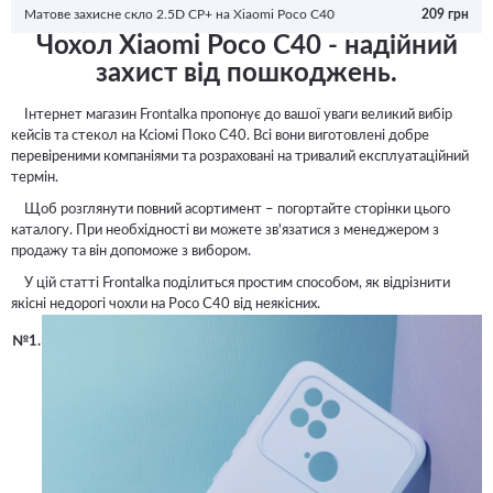
Матове захисне скло 2.5D CP+ на Xiaomi Poco C40
209 грн
Чохол Xiaomi Poco C40 - надійний
захист від пошкоджень.
Інтернет магазин Frontalka пропонує до вашої уваги великий вибір
кейсів та стекол на Ксіомі Поко С40. Всі вони виготовлені добре
перевіреними компаніями та розраховані на тривалий експлуатаційний
термін.
Щоб розглянути повний асортимент – погортайте сторінки цього
каталогу. При необхідності ви можете зв'язатися з менеджером з
продажу та він допоможе з вибором.
У цій статті Frontalka поділиться простим способом, як відрізнити
якісні недорогі чохли на Poco C40 від неякісних.
№1.