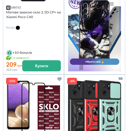
188532
Матове захисне скло 2.5D CP+ на
Xiaomi Poco C40
Колір:
+10
бонусів
Є в наявності
209
Купити
грн
319 грн
-21%
-6%