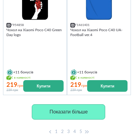
F954858
F1461401
Чохол на Xiaomi Poco C40 Green
Чохол на Xiaomi Poco C40 UA-
Day logo
Football ver.4
+11
бонусів
+11
бонусів
Є в наявності
Є в наявності
219
219
Купити
Купити
грн
грн
239 грн
239 грн
Показати більше
1
2
3
4
5