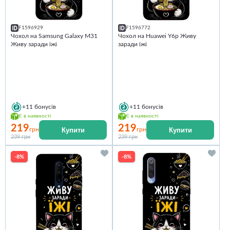
F1596929
F1596772
Чохол на Samsung Galaxy M31
Чохол на Huawei Y6p Живу
Живу заради їжі
заради їжі
+11
бонусів
+11
бонусів
Є в наявності
Є в наявності
219
219
Купити
Купити
грн
грн
239 грн
239 грн
-8%
-8%