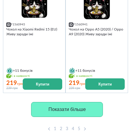
F1560945
F1560941
Чохол на Xiaomi Redmi 15 (EU)
Чохол на Oppo A5 (2020) / Oppo
Живу заради їжі
A9 (2020) Живу заради їжі
+11
бонусів
+11
бонусів
Є в наявності
Є в наявності
219
219
Купити
Купити
грн
грн
239 грн
239 грн
Показати більше
1
2
3
4
5