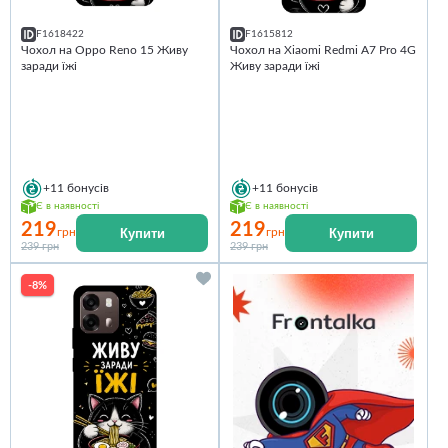
F1618422
F1615812
Чохол на Oppo Reno 15 Живу
Чохол на Xiaomi Redmi A7 Pro 4G
заради їжі
Живу заради їжі
+11
бонусів
+11
бонусів
Є в наявності
Є в наявності
219
219
Купити
Купити
грн
грн
239 грн
239 грн
-8%