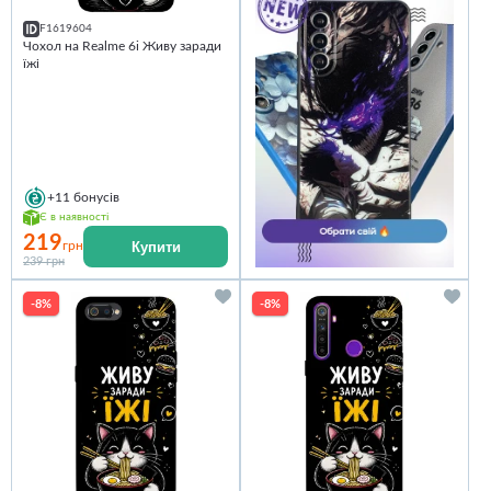
F1619604
Чохол на Realme 6i Живу заради
їжі
+11
бонусів
Є в наявності
219
Купити
грн
239 грн
-8%
-8%