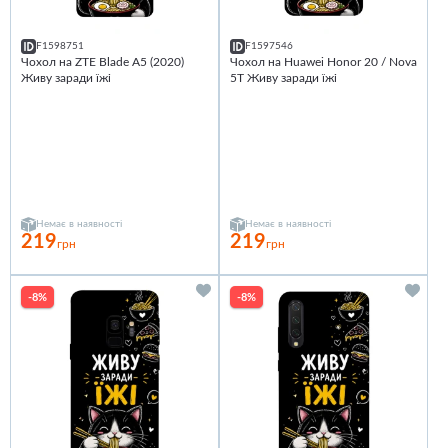
F1598751
F1597546
Чохол на ZTE Blade A5 (2020)
Чохол на Huawei Honor 20 / Nova
Живу заради їжі
5T Живу заради їжі
Немає в наявності
Немає в наявності
219
219
грн
грн
-8%
-8%