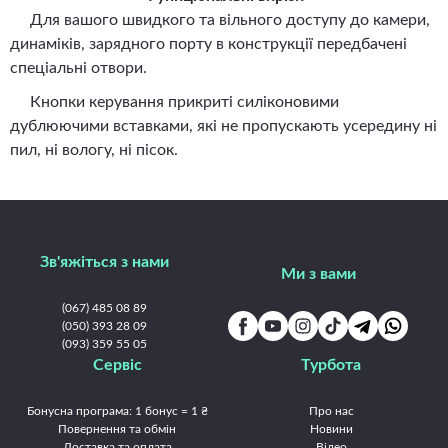
Для вашого швидкого та вільного доступу до камери,
динаміків, зарядного порту в конструкції передбачені
спеціальні отвори.
Кнопки керування прикриті силіконовими
дублюючими вставками, які не пропускають усередину ні
пил, ні вологу, ні пісок.
Зв'яжіться з нами
Ми з вами
(067) 485 08 89
(050) 393 28 09
(093) 359 55 05
Сервіс
Турбота
Бонусна програма: 1 бонус = 1 ₴
Про нас
Повернення та обмін
Новини
Доставка та оплата
Відео