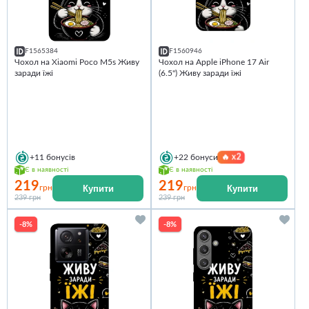
F1565384
F1560946
Чохол на Xiaomi Poco M5s Живу
Чохол на Apple iPhone 17 Air
заради їжі
(6.5") Живу заради їжі
🔥
x2
+11
бонусів
+22
бонуси
Є в наявності
Є в наявності
219
219
Купити
Купити
грн
грн
239 грн
239 грн
-8%
-8%