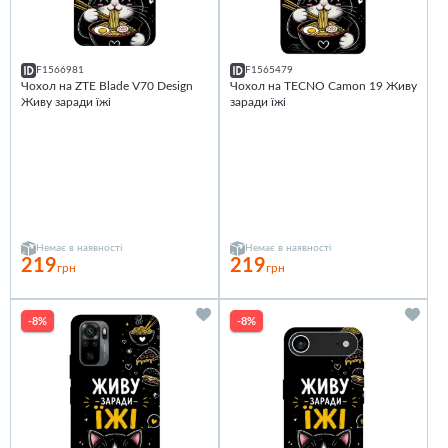
F1566981
F1565479
Чохол на ZTE Blade V70 Design
Чохол на TECNO Camon 19 Живу
Живу заради їжі
заради їжі
Немає в наявності
Немає в наявності
219
219
грн
грн
-8%
-8%