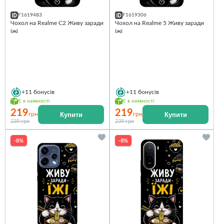
F1619483
F1619306
Чохол на Realme C2 Живу заради
Чохол на Realme 5 Живу заради
їжі
їжі
+11
бонусів
+11
бонусів
Є в наявності
Є в наявності
219
219
Купити
Купити
грн
грн
239 грн
239 грн
-8%
-8%