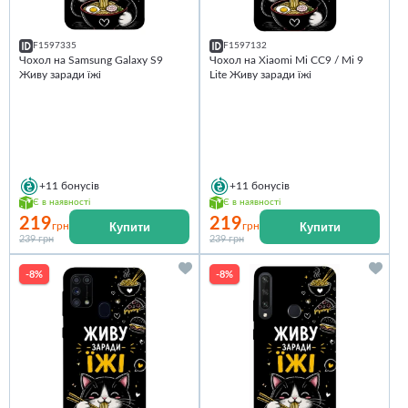
F1597335
F1597132
Чохол на Samsung Galaxy S9
Чохол на Xiaomi Mi CC9 / Mi 9
Живу заради їжі
Lite Живу заради їжі
+11
бонусів
+11
бонусів
Є в наявності
Є в наявності
219
219
Купити
Купити
грн
грн
239 грн
239 грн
-8%
-8%