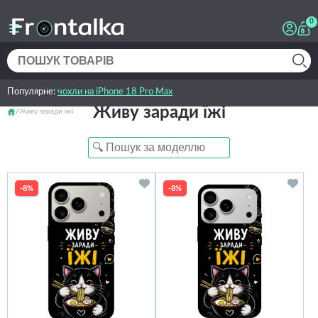
0
Популярне:
чохли на iPhone 18 Pro Max
Живу заради їжі
Живу заради їжі
-8%
-8%