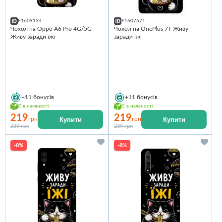
F1609134
F1607671
Чохол на Oppo A6 Pro 4G/5G
Чохол на OnePlus 7T Живу
Живу заради їжі
заради їжі
+11
бонусів
+11
бонусів
Є в наявності
Є в наявності
219
219
Купити
Купити
грн
грн
239 грн
239 грн
-8%
-8%