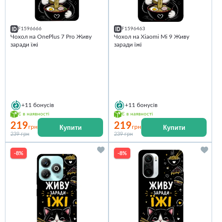
F1596666
F1596463
Чохол на OnePlus 7 Pro Живу
Чохол на Xiaomi Mi 9 Живу
заради їжі
заради їжі
+11
бонусів
+11
бонусів
Є в наявності
Є в наявності
219
219
Купити
Купити
грн
грн
239 грн
239 грн
-8%
-8%