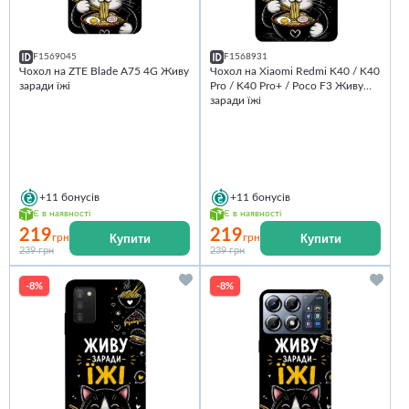
F1569045
F1568931
Чохол на ZTE Blade A75 4G Живу
Чохол на Xiaomi Redmi K40 / K40
заради їжі
Pro / K40 Pro+ / Poco F3 Живу
заради їжі
+11
бонусів
+11
бонусів
Є в наявності
Є в наявності
219
219
Купити
Купити
грн
грн
239 грн
239 грн
-8%
-8%