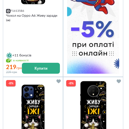
F1613586
Чохол на Oppo A6 Живу заради
їжі
+11
бонусів
Є в наявності
219
Купити
грн
239 грн
-8%
-8%