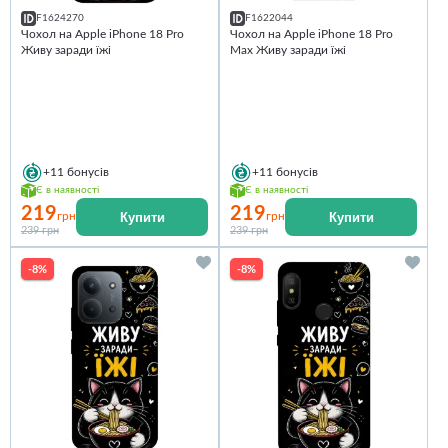
F1624270
F1622044
Чохол на Apple iPhone 18 Pro
Чохол на Apple iPhone 18 Pro
Живу заради їжі
Max Живу заради їжі
+11
бонусів
+11
бонусів
Є в наявності
Є в наявності
219
219
Купити
Купити
грн
грн
239 грн
239 грн
-8%
-8%