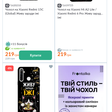
F1620210
F1619725
Чохол на Xiaomi Redmi 15C
Чохол на Xiaomi Mi A2 Lite /
(Global) Живу заради їжі
Xiaomi Redmi 6 Pro Живу заради
їжі
+11
бонусів
Є в наявності
Немає в наявності
219
219
Купити
грн
грн
239 грн
-8%