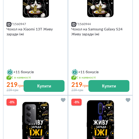
F1560947
F1560944
Чохол на Xiaomi 13T Живу
Чохол на Samsung Galaxy S24
заради їжі
Живу заради їжі
+11
бонусів
+11
бонусів
Є в наявності
Є в наявності
219
219
Купити
Купити
грн
грн
239 грн
239 грн
-8%
-8%