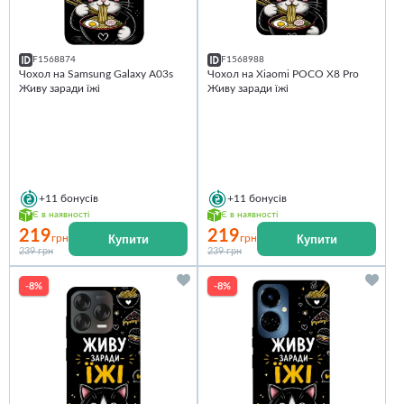
F1568874
F1568988
Чохол на Samsung Galaxy A03s
Чохол на Xiaomi POCO X8 Pro
Живу заради їжі
Живу заради їжі
+11
бонусів
+11
бонусів
Є в наявності
Є в наявності
219
219
Купити
Купити
грн
грн
239 грн
239 грн
-8%
-8%