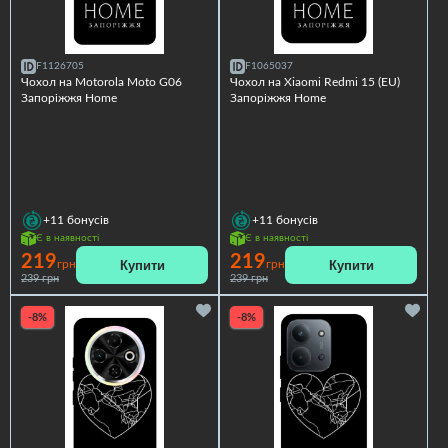
F1126705
F1065037
Чохол на Motorola Moto G06
Чохол на Xiaomi Redmi 15 (EU)
Запоріжжя Home
Запоріжжя Home
+11
бонусів
+11
бонусів
Є в наявності
Є в наявності
219
219
Купити
Купити
грн
грн
239 грн
239 грн
-8%
-8%