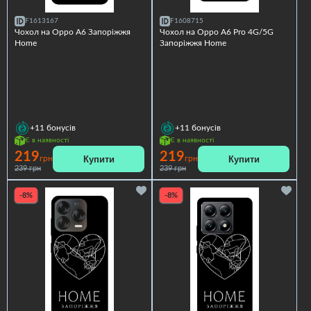
F1613167
F1608715
Чохол на Oppo A6 Запоріжжя
Чохол на Oppo A6 Pro 4G/5G
Home
Запоріжжя Home
+11
бонусів
+11
бонусів
Є в наявності
Є в наявності
219
219
Купити
Купити
грн
грн
239 грн
239 грн
-8%
-8%