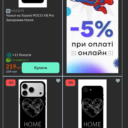
F1513275
Чохол на Xiaomi POCO X8 Pro
Запоріжжя Home
+11
бонусів
Є в наявності
219
Купити
грн
239 грн
-8%
-8%