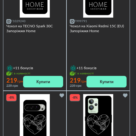
F1029240
F999791
Чохол на TECNO Spark 30C
Чохол на Xiaomi Redmi 15C (EU)
Запоріжжя Home
Запоріжжя Home
+11
бонусів
+11
бонусів
Є в наявності
Є в наявності
219
219
Купити
Купити
грн
грн
239 грн
239 грн
-8%
-8%