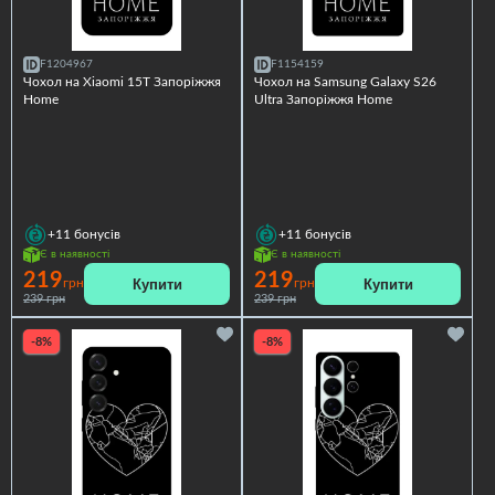
F1204967
F1154159
Чохол на Xiaomi 15T Запоріжжя
Чохол на Samsung Galaxy S26
Home
Ultra Запоріжжя Home
+11
бонусів
+11
бонусів
Є в наявності
Є в наявності
219
219
Купити
Купити
грн
грн
239 грн
239 грн
-8%
-8%