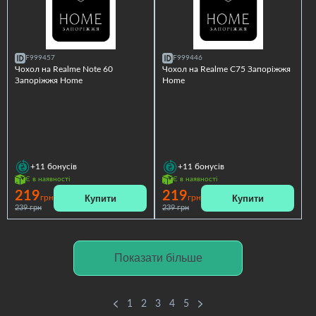
F999457
F999446
Чохол на Realme Note 60
Чохол на Realme C75 Запоріжжя
Запоріжжя Home
Home
+11
бонусів
+11
бонусів
Є в наявності
Є в наявності
219
219
Купити
Купити
грн
грн
239 грн
239 грн
Показати більше
1
2
3
4
5