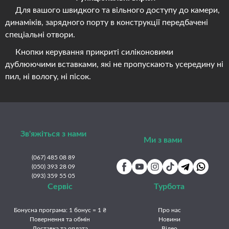
Для вашого швидкого та вільного доступу до камери,
динаміків, зарядного порту в конструкції передбачені
спеціальні отвори.
Кнопки керування прикриті силіконовими
дублюючими вставками, які не пропускають усередину ні
пил, ні вологу, ні пісок.
Зв'яжіться з нами
Ми з вами
(067) 485 08 89
(050) 393 28 09
(093) 359 55 05
Сервіс
Турбота
Бонусна програма: 1 бонус = 1 ₴
Про нас
Повернення та обмін
Новини
Доставка та оплата
Відео