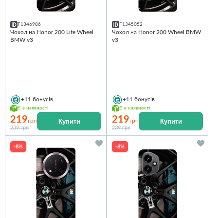
F1346986
F1345052
Чохол на Honor 200 Lite Wheel
Чохол на Honor 200 Wheel BMW
BMW v3
v3
+11
бонусів
+11
бонусів
Є в наявності
Є в наявності
219
219
Купити
Купити
грн
грн
239 грн
239 грн
-8%
-8%