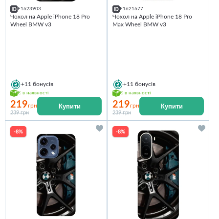
F1623903
F1621677
Чохол на Apple iPhone 18 Pro
Чохол на Apple iPhone 18 Pro
Wheel BMW v3
Max Wheel BMW v3
+11
бонусів
+11
бонусів
Є в наявності
Є в наявності
219
219
Купити
Купити
грн
грн
239 грн
239 грн
-8%
-8%