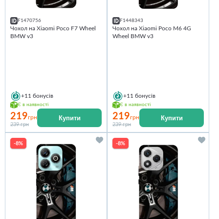
F1470756
F1448343
Чохол на Xiaomi Poco F7 Wheel
Чохол на Xiaomi Poco M6 4G
BMW v3
Wheel BMW v3
+11
бонусів
+11
бонусів
Є в наявності
Є в наявності
219
219
Купити
Купити
грн
грн
239 грн
239 грн
-8%
-8%