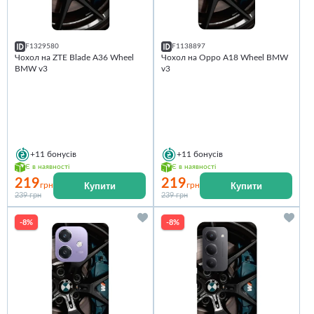
F1329580
F1138897
Чохол на ZTE Blade A36 Wheel
Чохол на Oppo A18 Wheel BMW
BMW v3
v3
+11
бонусів
+11
бонусів
Є в наявності
Є в наявності
219
219
Купити
Купити
грн
грн
239 грн
239 грн
-8%
-8%