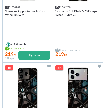
F1608732
F1566788
Чохол на Oppo A6 Pro 4G/5G
Чохол на ZTE Blade V70 Design
Wheel BMW v3
Wheel BMW v3
+11
бонусів
Є в наявності
Немає в наявності
219
219
Купити
грн
грн
239 грн
-8%
-8%