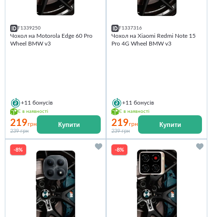
F1339250
F1337316
Чохол на Motorola Edge 60 Pro
Чохол на Xiaomi Redmi Note 15
Wheel BMW v3
Pro 4G Wheel BMW v3
+11
бонусів
+11
бонусів
Є в наявності
Є в наявності
219
219
Купити
Купити
грн
грн
239 грн
239 грн
-8%
-8%