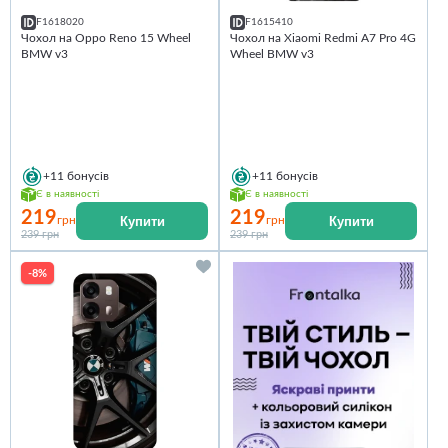
F1618020
F1615410
Чохол на Oppo Reno 15 Wheel
Чохол на Xiaomi Redmi A7 Pro 4G
BMW v3
Wheel BMW v3
+11
бонусів
+11
бонусів
Є в наявності
Є в наявності
219
219
Купити
Купити
грн
грн
239 грн
239 грн
-8%