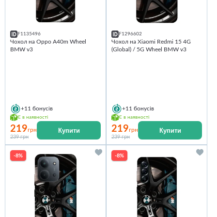
F1135496
F1296602
Чохол на Oppo A40m Wheel
Чохол на Xiaomi Redmi 15 4G
BMW v3
(Global) / 5G Wheel BMW v3
+11
бонусів
+11
бонусів
Є в наявності
Є в наявності
219
219
Купити
Купити
грн
грн
239 грн
239 грн
-8%
-8%