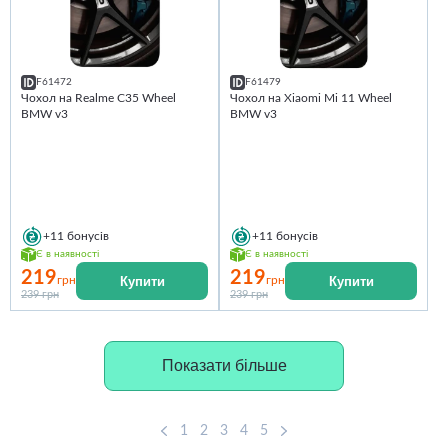
F61472
F61479
Чохол на Realme C35 Wheel
Чохол на Xiaomi Mi 11 Wheel
BMW v3
BMW v3
+11
бонусів
+11
бонусів
Є в наявності
Є в наявності
219
219
Купити
Купити
грн
грн
239 грн
239 грн
Показати більше
1
2
3
4
5