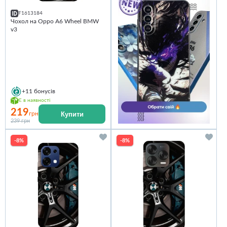
F1613184
Чохол на Oppo A6 Wheel BMW
v3
+11
бонусів
Є в наявності
219
Купити
грн
239 грн
-8%
-8%