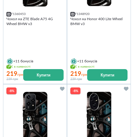
F1360453
F1348920
Чохол на ZTE Blade A75 4G
Чохол на Honor 400 Lite Wheel
Wheel BMW v3
BMW v3
+11
бонусів
+11
бонусів
Є в наявності
Є в наявності
219
219
Купити
Купити
грн
грн
239 грн
239 грн
-8%
-8%