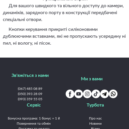
Для вашого швидкого та вільного доступу до камери,
динаміків, зарядного порту в конструкції передбачені
спеціальні отвори.
Кнопки керування прикриті силіконовими
дублюючими вставками, які не пропускають усередину ні
пил, ні вологу, ні пісок.
Зв'яжіться з нами
Ми з вами
(067) 485 08 89
(050) 393 28 09
(093) 359 55 05
Сервіс
Турбота
Бонусна програма: 1 бонус = 1 ₴
Про нас
Повернення та обмін
Новини
Доставка та оплата
Відео