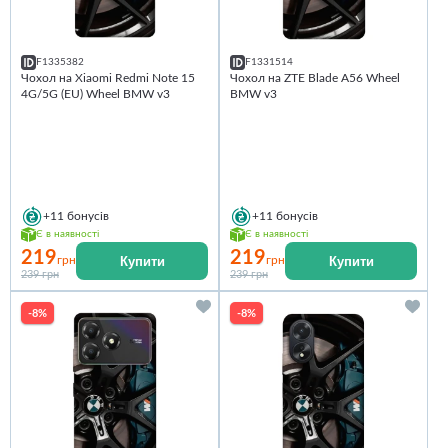
F1335382
F1331514
Чохол на Xiaomi Redmi Note 15
Чохол на ZTE Blade A56 Wheel
4G/5G (EU) Wheel BMW v3
BMW v3
+11
бонусів
+11
бонусів
Є в наявності
Є в наявності
219
219
Купити
Купити
грн
грн
239 грн
239 грн
-8%
-8%