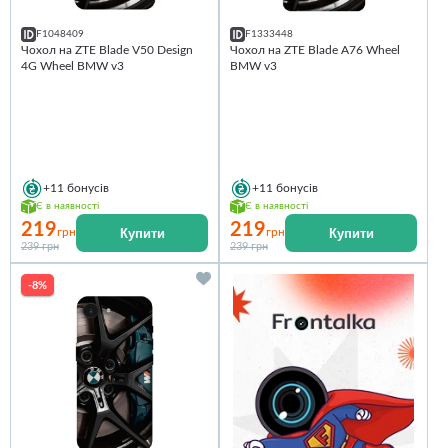
F1048409
F1333448
Чохол на ZTE Blade V50 Design
Чохол на ZTE Blade A76 Wheel
4G Wheel BMW v3
BMW v3
+11
бонусів
+11
бонусів
Є в наявності
Є в наявності
219
219
Купити
Купити
грн
грн
239 грн
239 грн
-8%