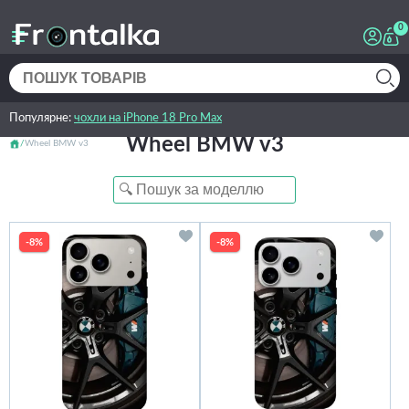
0
Популярне:
чохли на iPhone 18 Pro Max
Wheel BMW v3
Wheel BMW v3
-8%
-8%