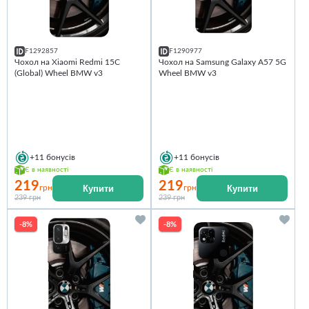
F1292857
F1290977
Чохол на Xiaomi Redmi 15C
Чохол на Samsung Galaxy A57 5G
(Global) Wheel BMW v3
Wheel BMW v3
+11
бонусів
+11
бонусів
Є в наявності
Є в наявності
219
219
Купити
Купити
грн
грн
239 грн
239 грн
-8%
-8%