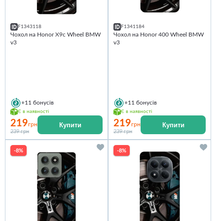
F1343118
F1341184
Чохол на Honor X9c Wheel BMW
Чохол на Honor 400 Wheel BMW
v3
v3
+11
бонусів
+11
бонусів
Є в наявності
Є в наявності
219
219
Купити
Купити
грн
грн
239 грн
239 грн
-8%
-8%