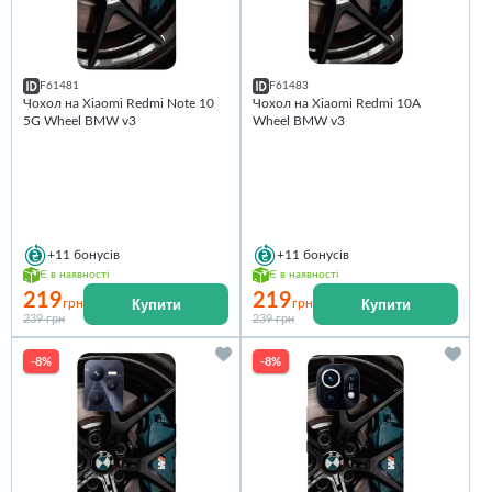
F61481
F61483
Чохол на Xiaomi Redmi Note 10
Чохол на Xiaomi Redmi 10A
5G Wheel BMW v3
Wheel BMW v3
+11
бонусів
+11
бонусів
Є в наявності
Є в наявності
219
219
Купити
Купити
грн
грн
239 грн
239 грн
-8%
-8%