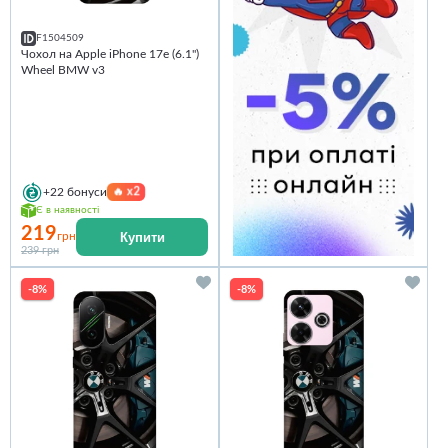
F1504509
Чохол на Apple iPhone 17e (6.1")
Wheel BMW v3
🔥
x2
+22
бонуси
Є в наявності
219
Купити
грн
239 грн
-8%
-8%