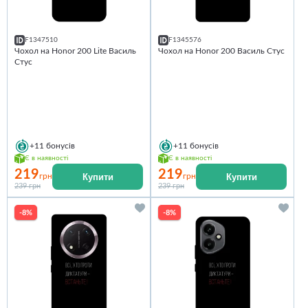
F1347510
F1345576
Чохол на Honor 200 Lite Василь
Чохол на Honor 200 Василь Стус
Стус
+11
бонусів
+11
бонусів
Є в наявності
Є в наявності
219
219
Купити
Купити
грн
грн
239 грн
239 грн
-8%
-8%