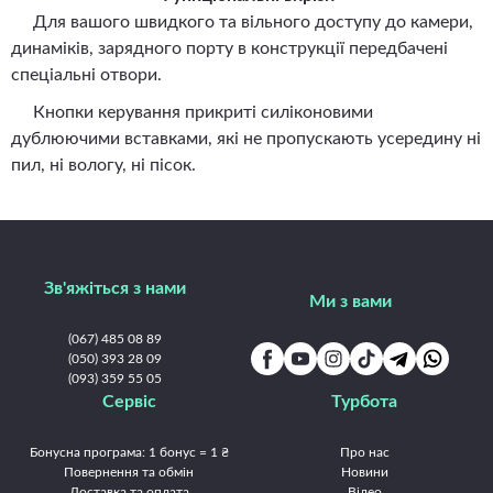
Для вашого швидкого та вільного доступу до камери,
динаміків, зарядного порту в конструкції передбачені
спеціальні отвори.
Кнопки керування прикриті силіконовими
дублюючими вставками, які не пропускають усередину ні
пил, ні вологу, ні пісок.
Зв'яжіться з нами
Ми з вами
(067) 485 08 89
(050) 393 28 09
(093) 359 55 05
Сервіс
Турбота
Бонусна програма: 1 бонус = 1 ₴
Про нас
Повернення та обмін
Новини
Доставка та оплата
Відео