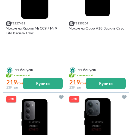
F1227411
F1139204
Чохол на Xiaomi Mi CC9 / Mi 9
Чохол на Oppo A18 Василь Стус
Lite Василь Стус
+11
бонусів
+11
бонусів
Є в наявності
Є в наявності
219
219
Купити
Купити
грн
грн
239 грн
239 грн
-8%
-8%