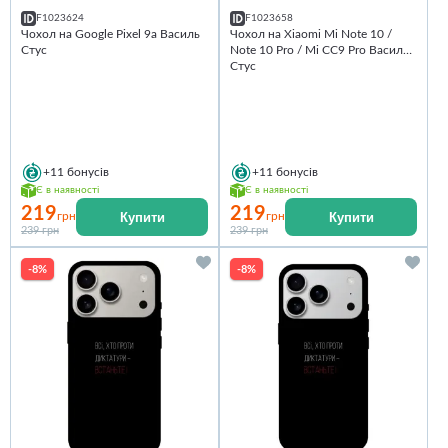
F1023624
F1023658
Чохол на Google Pixel 9a Василь
Чохол на Xiaomi Mi Note 10 /
Стус
Note 10 Pro / Mi CC9 Pro Василь
Стус
+11
бонусів
+11
бонусів
Є в наявності
Є в наявності
219
219
Купити
Купити
грн
грн
239 грн
239 грн
-8%
-8%