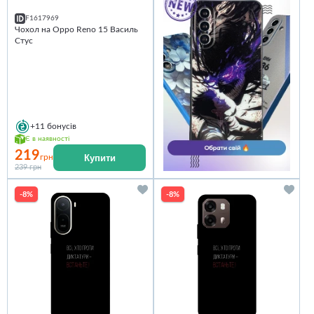
F1617969
Чохол на Oppo Reno 15 Василь
Стус
+11
бонусів
Є в наявності
219
Купити
грн
239 грн
-8%
-8%