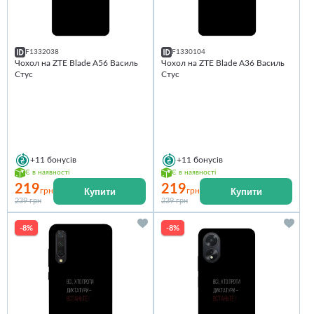
F1332038
F1330104
Чохол на ZTE Blade A56 Василь
Чохол на ZTE Blade A36 Василь
Стус
Стус
+11
бонусів
+11
бонусів
Є в наявності
Є в наявності
219
219
Купити
Купити
грн
грн
239 грн
239 грн
-8%
-8%