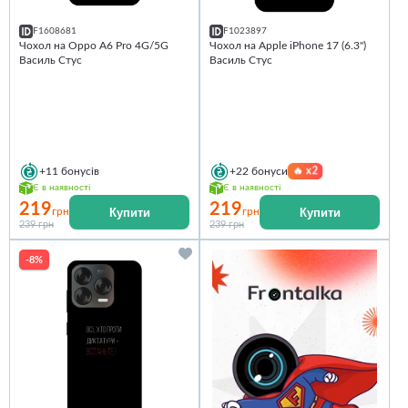
F1608681
F1023897
Чохол на Oppo A6 Pro 4G/5G
Чохол на Apple iPhone 17 (6.3")
Василь Стус
Василь Стус
🔥
x2
+11
бонусів
+22
бонуси
Є в наявності
Є в наявності
219
219
Купити
Купити
грн
грн
239 грн
239 грн
-8%