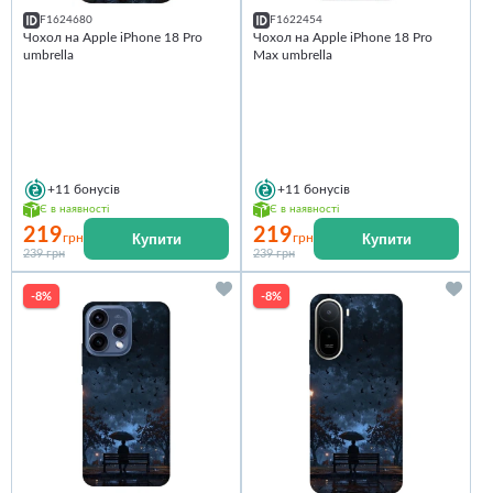
F1624680
F1622454
Чохол на Apple iPhone 18 Pro
Чохол на Apple iPhone 18 Pro
umbrella
Max umbrella
+11
бонусів
+11
бонусів
Є в наявності
Є в наявності
219
219
Купити
Купити
грн
грн
239 грн
239 грн
-8%
-8%