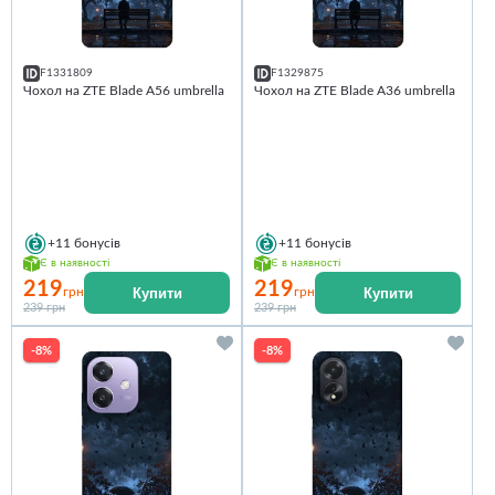
F1331809
F1329875
Чохол на ZTE Blade A56 umbrella
Чохол на ZTE Blade A36 umbrella
+11
бонусів
+11
бонусів
Є в наявності
Є в наявності
219
219
Купити
Купити
грн
грн
239 грн
239 грн
-8%
-8%