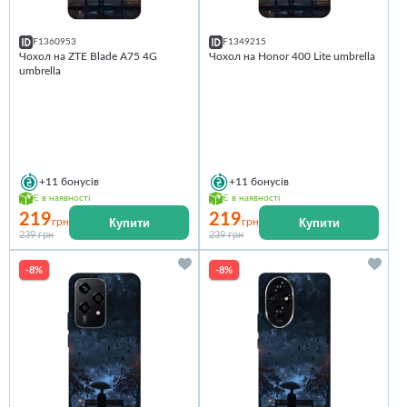
F1360953
F1349215
Чохол на ZTE Blade A75 4G
Чохол на Honor 400 Lite umbrella
umbrella
+11
бонусів
+11
бонусів
Є в наявності
Є в наявності
219
219
Купити
Купити
грн
грн
239 грн
239 грн
-8%
-8%