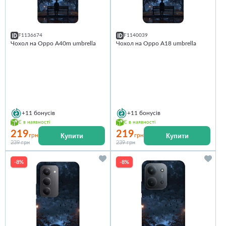
F1136674
F1140039
Чохол на Oppo A40m umbrella
Чохол на Oppo A18 umbrella
+11
бонусів
+11
бонусів
Є в наявності
Є в наявності
219
219
Купити
Купити
грн
грн
239 грн
239 грн
-8%
-8%