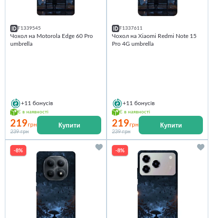
F1339545
F1337611
Чохол на Motorola Edge 60 Pro
Чохол на Xiaomi Redmi Note 15
umbrella
Pro 4G umbrella
+11
бонусів
+11
бонусів
Є в наявності
Є в наявності
219
219
Купити
Купити
грн
грн
239 грн
239 грн
-8%
-8%