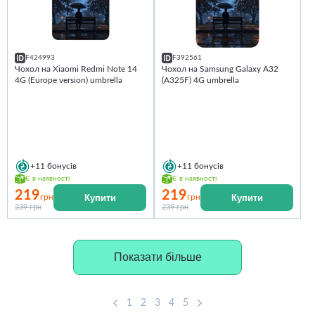
F424993
F392561
Чохол на Xiaomi Redmi Note 14
Чохол на Samsung Galaxy A32
4G (Europe version) umbrella
(A325F) 4G umbrella
+11
бонусів
+11
бонусів
Є в наявності
Є в наявності
219
219
Купити
Купити
грн
грн
239 грн
239 грн
Показати більше
1
2
3
4
5