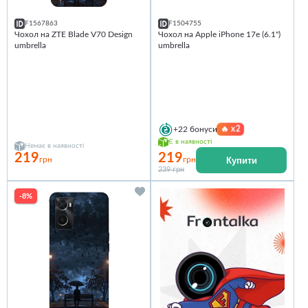
F1567863
F1504755
Чохол на ZTE Blade V70 Design
Чохол на Apple iPhone 17e (6.1")
umbrella
umbrella
🔥
x2
+22
бонуси
Є в наявності
Немає в наявності
219
219
Купити
грн
грн
239 грн
-8%