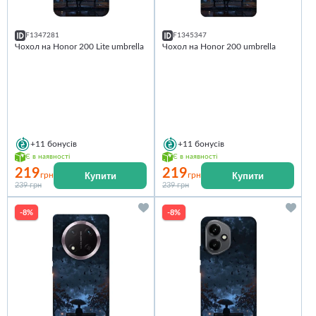
F1347281
F1345347
Чохол на Honor 200 Lite umbrella
Чохол на Honor 200 umbrella
+11
бонусів
+11
бонусів
Є в наявності
Є в наявності
219
219
Купити
Купити
грн
грн
239 грн
239 грн
-8%
-8%