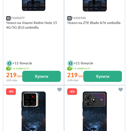
F1335677
F1333743
Чохол на Xiaomi Redmi Note 15
Чохол на ZTE Blade A76 umbrella
4G/5G (EU) umbrella
+11
бонусів
+11
бонусів
Є в наявності
Є в наявності
219
219
Купити
Купити
грн
грн
239 грн
239 грн
-8%
-8%