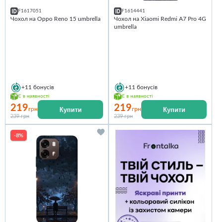
F1617051
F1614441
Чохол на Oppo Reno 15 umbrella
Чохол на Xiaomi Redmi A7 Pro 4G
umbrella
+11
бонусів
+11
бонусів
Є в наявності
Є в наявності
219
219
Купити
Купити
грн
грн
239 грн
239 грн
-8%