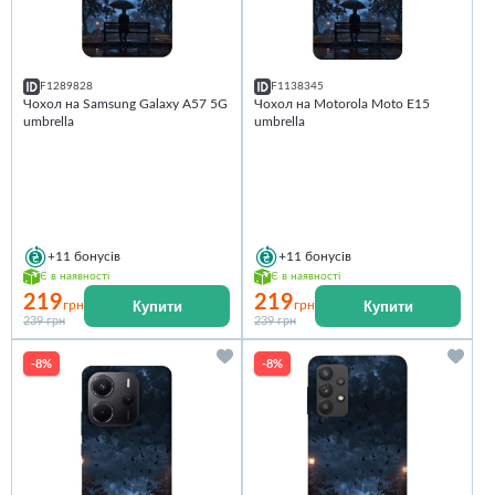
F1289828
F1138345
Чохол на Samsung Galaxy A57 5G
Чохол на Motorola Moto E15
umbrella
umbrella
+11
бонусів
+11
бонусів
Є в наявності
Є в наявності
219
219
Купити
Купити
грн
грн
239 грн
239 грн
-8%
-8%