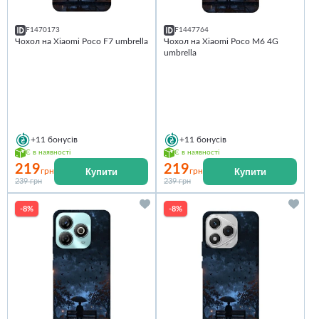
F1470173
F1447764
Чохол на Xiaomi Poco F7 umbrella
Чохол на Xiaomi Poco M6 4G
umbrella
+11
бонусів
+11
бонусів
Є в наявності
Є в наявності
219
219
Купити
Купити
грн
грн
239 грн
239 грн
-8%
-8%