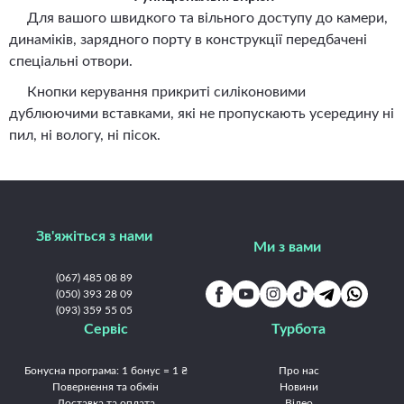
Для вашого швидкого та вільного доступу до камери,
динаміків, зарядного порту в конструкції передбачені
спеціальні отвори.
Кнопки керування прикриті силіконовими
дублюючими вставками, які не пропускають усередину ні
пил, ні вологу, ні пісок.
Зв'яжіться з нами
Ми з вами
(067) 485 08 89
(050) 393 28 09
(093) 359 55 05
Сервіс
Турбота
Бонусна програма: 1 бонус = 1 ₴
Про нас
Повернення та обмін
Новини
Доставка та оплата
Відео