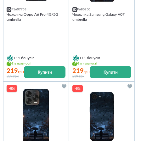
F1607763
F680950
Чохол на Oppo A6 Pro 4G/5G
Чохол на Samsung Galaxy A07
umbrella
umbrella
+11
бонусів
+11
бонусів
Є в наявності
Є в наявності
219
219
Купити
Купити
грн
грн
239 грн
239 грн
-8%
-8%