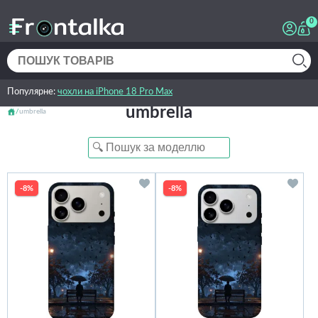
0
Популярне:
чохли на iPhone 18 Pro Max
umbrella
umbrella
-8%
-8%