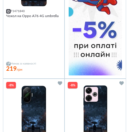
F1471840
Чохол на Oppo A76 4G umbrella
Немає в наявності
219
грн
-8%
-8%