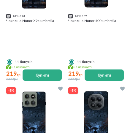
F1343413
F1341479
Чохол на Honor X9c umbrella
Чохол на Honor 400 umbrella
+11
бонусів
+11
бонусів
Є в наявності
Є в наявності
219
219
Купити
Купити
грн
грн
239 грн
239 грн
-8%
-8%