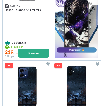
F1612215
Чохол на Oppo A6 umbrella
+11
бонусів
Є в наявності
219
Купити
грн
239 грн
-8%
-8%