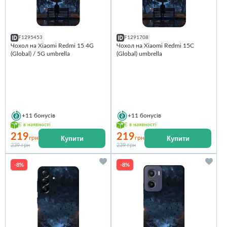
F1295453
F1291708
Чохол на Xiaomi Redmi 15 4G
Чохол на Xiaomi Redmi 15C
(Global) / 5G umbrella
(Global) umbrella
+11
бонусів
+11
бонусів
Є в наявності
Є в наявності
219
219
Купити
Купити
грн
грн
239 грн
239 грн
-8%
-8%