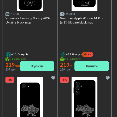
F457200
F457353
Чохол на Samsung Galaxy A03s
Чохол на Apple iPhone 14 Pro
Ukraine black map
(6.1") Ukraine black map
🔥
x2
+11
бонусів
+22
бонуси
Є в наявності
Є в наявності
219
219
Купити
Купити
грн
грн
239 грн
239 грн
-8%
-8%