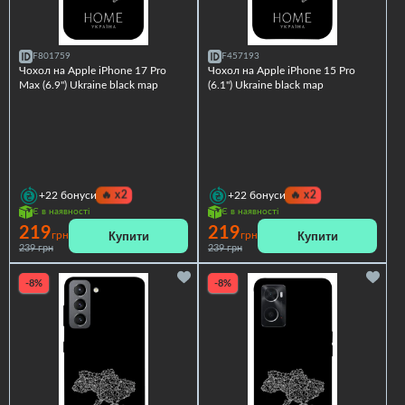
F801759
F457193
Чохол на Apple iPhone 17 Pro
Чохол на Apple iPhone 15 Pro
Max (6.9") Ukraine black map
(6.1") Ukraine black map
🔥
x2
🔥
x2
+22
бонуси
+22
бонуси
Є в наявності
Є в наявності
219
219
Купити
Купити
грн
грн
239 грн
239 грн
-8%
-8%