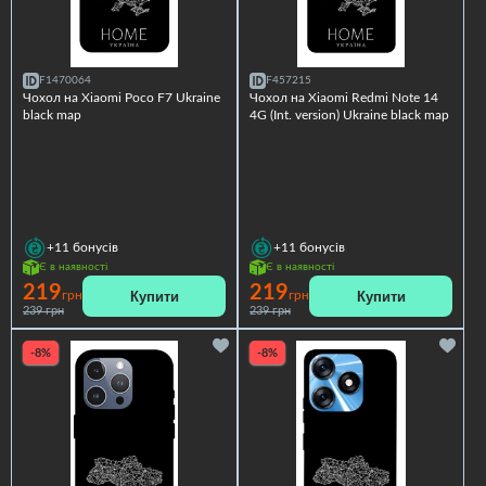
F1470064
F457215
Чохол на Xiaomi Poco F7 Ukraine
Чохол на Xiaomi Redmi Note 14
black map
4G (Int. version) Ukraine black map
+11
бонусів
+11
бонусів
Є в наявності
Є в наявності
219
219
Купити
Купити
грн
грн
239 грн
239 грн
-8%
-8%