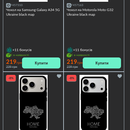
F457310
F457163
Чохол на Samsung Galaxy A34 5G
Чохол на Motorola Moto G32
Ukraine black map
Ukraine black map
+11
бонусів
+11
бонусів
Є в наявності
Є в наявності
219
219
Купити
Купити
грн
грн
239 грн
239 грн
-8%
-8%