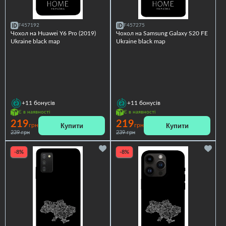
F457192
F457275
Чохол на Huawei Y6 Pro (2019)
Чохол на Samsung Galaxy S20 FE
Ukraine black map
Ukraine black map
+11
бонусів
+11
бонусів
Є в наявності
Є в наявності
219
219
Купити
Купити
грн
грн
239 грн
239 грн
-8%
-8%