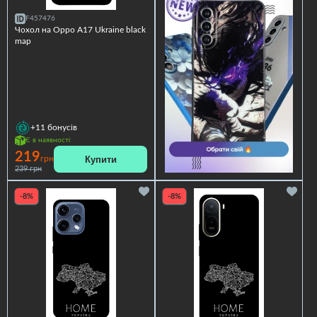
F457476
Чохол на Oppo A17 Ukraine black
map
+11
бонусів
Є в наявності
219
Купити
грн
239 грн
-8%
-8%