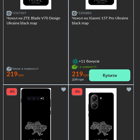
F1567207
F1206883
Чохол на ZTE Blade V70 Design
Чохол на Xiaomi 15T Pro Ukraine
Ukraine black map
black map
+11
бонусів
Є в наявності
Немає в наявності
219
219
Купити
грн
грн
239 грн
-8%
-8%