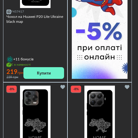
F457417
Чохол на Huawei P20 Lite Ukraine
black map
+11
бонусів
Є в наявності
219
Купити
грн
239 грн
-8%
-8%