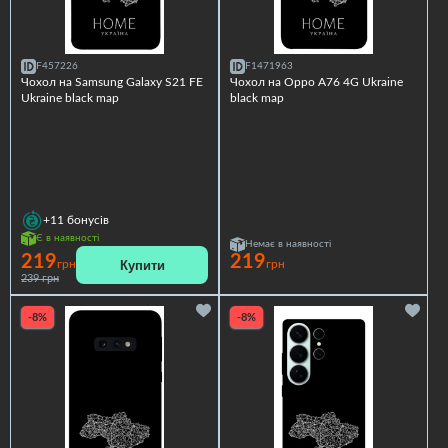
F457226
F1471963
Чохол на Samsung Galaxy S21 FE
Чохол на Oppo A76 4G Ukraine
Ukraine black map
black map
+11
бонусів
Є в наявності
Немає в наявності
219
219
Купити
грн
грн
239 грн
-8%
-8%