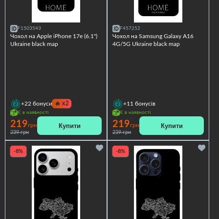
F1503543
F457252
Чохол на Apple iPhone 17e (6.1")
Чохол на Samsung Galaxy A16
Ukraine black map
4G/5G Ukraine black map
🔥
x2
+22
бонуси
+11
бонусів
Є в наявності
Є в наявності
219
219
Купити
Купити
грн
грн
239 грн
239 грн
-8%
-8%