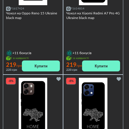
F1617424
F1614814
Чохол на Oppo Reno 15 Ukraine
Чохол на Xiaomi Redmi A7 Pro 4G
black map
Ukraine black map
+11
бонусів
+11
бонусів
Є в наявності
Є в наявності
219
219
Купити
Купити
грн
грн
239 грн
239 грн
-8%
-8%