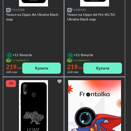
F1612588
F1608136
Чохол на Oppo A6 Ukraine black
Чохол на Oppo A6 Pro 4G/5G
map
Ukraine black map
+11
бонусів
+11
бонусів
Є в наявності
Є в наявності
219
219
Купити
Купити
грн
грн
239 грн
239 грн
-8%