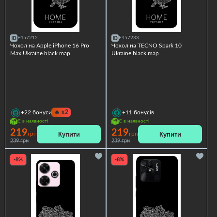
F457212
F457233
Чохол на Apple iPhone 16 Pro
Чохол на TECNO Spark 10
Max Ukraine black map
Ukraine black map
🔥
x2
+22
бонуси
+11
бонусів
Є в наявності
Є в наявності
219
219
Купити
Купити
грн
грн
239 грн
239 грн
-8%
-8%