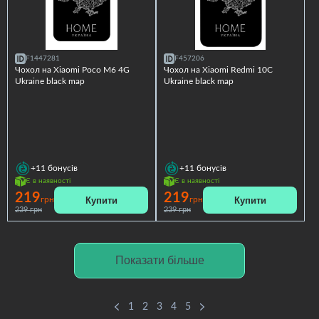
F1447281
F457206
Чохол на Xiaomi Poco M6 4G
Чохол на Xiaomi Redmi 10C
Ukraine black map
Ukraine black map
+11
бонусів
+11
бонусів
Є в наявності
Є в наявності
219
219
Купити
Купити
грн
грн
239 грн
239 грн
Показати більше
1
2
3
4
5