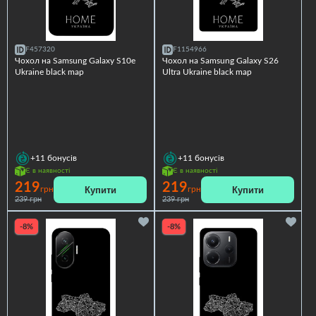
F457320
F1154966
Чохол на Samsung Galaxy S10e
Чохол на Samsung Galaxy S26
Ukraine black map
Ultra Ukraine black map
+11
бонусів
+11
бонусів
Є в наявності
Є в наявності
219
219
Купити
Купити
грн
грн
239 грн
239 грн
-8%
-8%