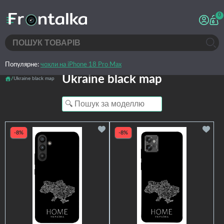
0
Популярне:
чохли на iPhone 18 Pro Max
Ukraine black map
Ukraine black map
-8%
-8%