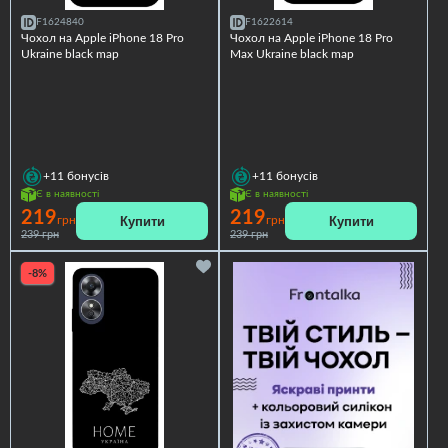
F1624840
F1622614
Чохол на Apple iPhone 18 Pro
Чохол на Apple iPhone 18 Pro
Ukraine black map
Max Ukraine black map
+11
бонусів
+11
бонусів
Є в наявності
Є в наявності
219
219
Купити
Купити
грн
грн
239 грн
239 грн
-8%