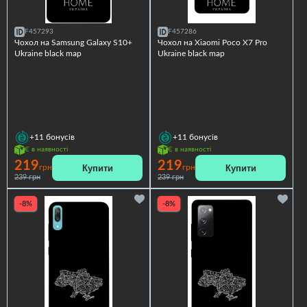
F457293
F457286
Чохол на Samsung Galaxy S10+
Чохол на Xiaomi Poco X7 Pro
Ukraine black map
Ukraine black map
+11
бонусів
+11
бонусів
Є в наявності
Є в наявності
219
219
Купити
Купити
грн
грн
239 грн
239 грн
-8%
-8%