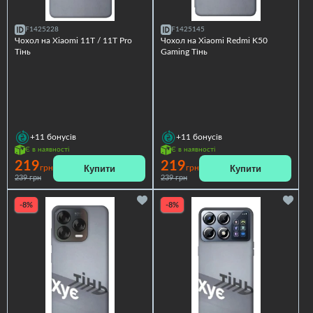
F1425228
F1425145
Чохол на Xiaomi 11T / 11T Pro
Чохол на Xiaomi Redmi K50
Тінь
Gaming Тінь
+11
бонусів
+11
бонусів
Є в наявності
Є в наявності
219
219
Купити
Купити
грн
грн
239 грн
239 грн
-8%
-8%