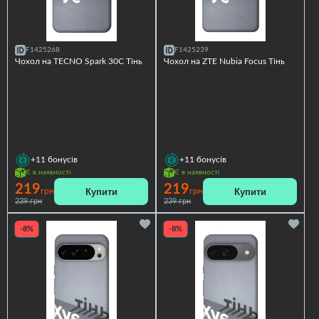
F1425268
F1425239
Чохол на TECNO Spark 30C Тінь
Чохол на ZTE Nubia Focus Тінь
+11
бонусів
+11
бонусів
Є в наявності
Є в наявності
219
219
Купити
Купити
грн
грн
239 грн
239 грн
-8%
-8%