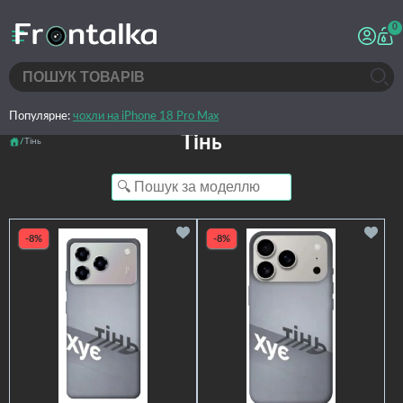
0
Популярне:
чохли на iPhone 18 Pro Max
Тінь
Тінь
-8%
-8%