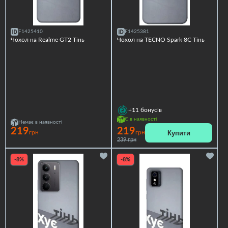
F1425410
F1425381
Чохол на Realme GT2 Тінь
Чохол на TECNO Spark 8C Тінь
+11
бонусів
Є в наявності
Немає в наявності
219
219
Купити
грн
грн
239 грн
-8%
-8%