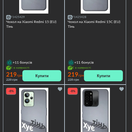
F1425429
F1425428
Чохол на Xiaomi Redmi 15 (EU)
Чохол на Xiaomi Redmi 15C (EU)
Тінь
Тінь
+11
бонусів
+11
бонусів
Є в наявності
Є в наявності
219
219
Купити
Купити
грн
грн
239 грн
239 грн
-8%
-8%