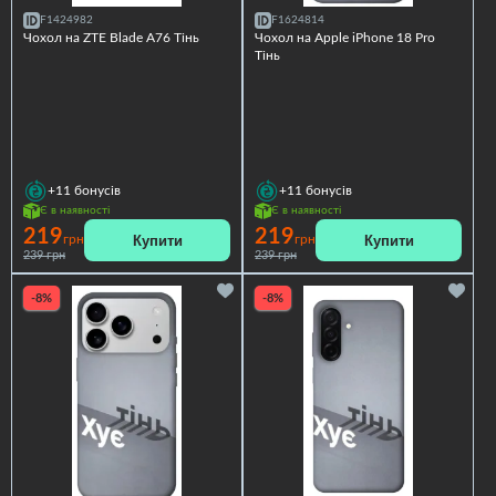
F1424982
F1624814
Чохол на ZTE Blade A76 Тінь
Чохол на Apple iPhone 18 Pro
Тінь
+11
бонусів
+11
бонусів
Є в наявності
Є в наявності
219
219
Купити
Купити
грн
грн
239 грн
239 грн
-8%
-8%