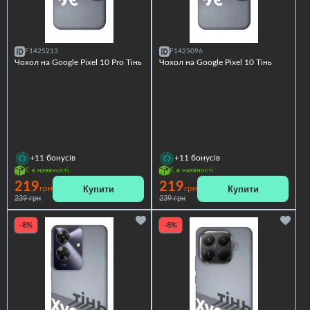
F1425213
F1425096
Чохол на Google Pixel 10 Pro Тінь
Чохол на Google Pixel 10 Тінь
+11
бонусів
+11
бонусів
Є в наявності
Є в наявності
219
219
Купити
Купити
грн
грн
239 грн
239 грн
-8%
-8%