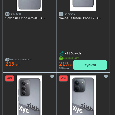
F1473066
F1470843
Чохол на Oppo A76 4G Тінь
Чохол на Xiaomi Poco F7 Тінь
+11
бонусів
Є в наявності
Немає в наявності
219
219
Купити
грн
грн
239 грн
-8%
-8%