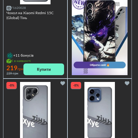
F1620028
Чохол на Xiaomi Redmi 15C
(Global) Тінь
+11
бонусів
Є в наявності
219
Купити
грн
239 грн
-8%
-8%