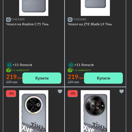
F1425309
F1425282
Чохол на Realme C75 Тінь
Чохол на ZTE Blade L9 Тінь
+11
бонусів
+11
бонусів
Є в наявності
Є в наявності
219
219
Купити
Купити
грн
грн
239 грн
239 грн
-8%
-8%