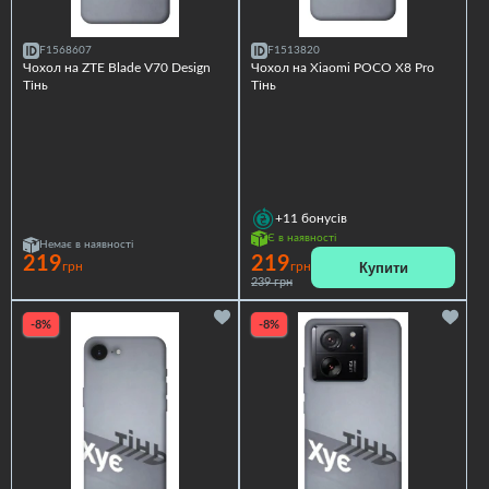
F1568607
F1513820
Чохол на ZTE Blade V70 Design
Чохол на Xiaomi POCO X8 Pro
Тінь
Тінь
+11
бонусів
Є в наявності
Немає в наявності
219
219
Купити
грн
грн
239 грн
-8%
-8%