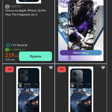
F1622791
Чохол на Apple iPhone 18 Pro
Max The Hogwarts ver.2
+11
бонусів
Є в наявності
219
Купити
грн
239 грн
-8%
-8%