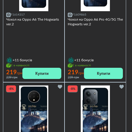
F1614317
F1609865
Чохол на Oppo A6 The Hogwarts
Чохол на Oppo A6 Pro 4G/5G The
ver.2
Hogwarts ver.2
+11
бонусів
+11
бонусів
Є в наявності
Є в наявності
219
219
Купити
Купити
грн
грн
239 грн
239 грн
-8%
-8%