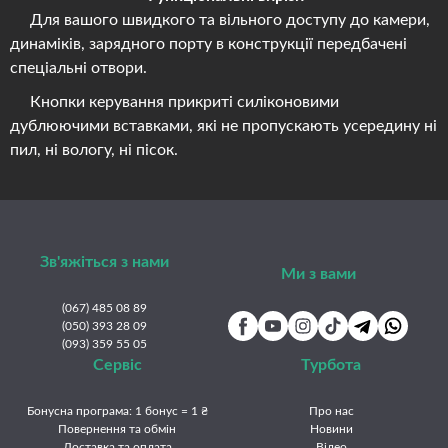
Для вашого швидкого та вільного доступу до камери,
динаміків, зарядного порту в конструкції передбачені
спеціальні отвори.
Кнопки керування прикриті силіконовими
дублюючими вставками, які не пропускають усередину ні
пил, ні вологу, ні пісок.
Зв'яжіться з нами
Ми з вами
(067) 485 08 89
(050) 393 28 09
(093) 359 55 05
Сервіс
Турбота
Бонусна програма: 1 бонус = 1 ₴
Про нас
Повернення та обмін
Новини
Доставка та оплата
Відео