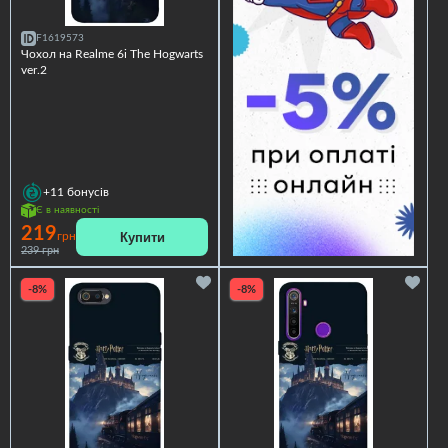
F1619573
Чохол на Realme 6i The Hogwarts
ver.2
+11
бонусів
Є в наявності
219
Купити
грн
239 грн
-8%
-8%