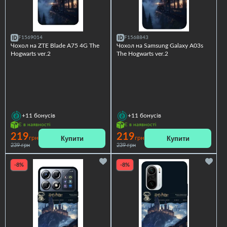
F1569014
F1568843
Чохол на ZTE Blade A75 4G The
Чохол на Samsung Galaxy A03s
Hogwarts ver.2
The Hogwarts ver.2
+11
бонусів
+11
бонусів
Є в наявності
Є в наявності
219
219
Купити
Купити
грн
грн
239 грн
239 грн
-8%
-8%