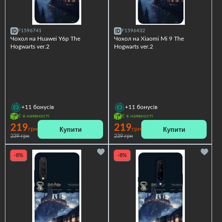
F1596741
F1596432
Чохол на Huawei Y6p The
Чохол на Xiaomi Mi 9 The
Hogwarts ver.2
Hogwarts ver.2
+11
бонусів
+11
бонусів
Є в наявності
Є в наявності
219
219
Купити
Купити
грн
грн
239 грн
239 грн
-8%
-8%