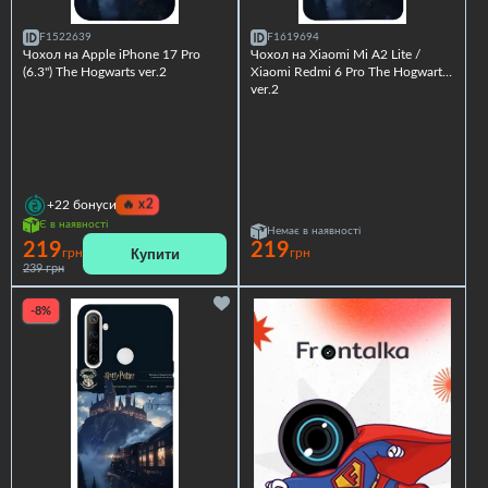
F1522639
F1619694
Чохол на Apple iPhone 17 Pro
Чохол на Xiaomi Mi A2 Lite /
(6.3") The Hogwarts ver.2
Xiaomi Redmi 6 Pro The Hogwarts
ver.2
🔥
x2
+22
бонуси
Є в наявності
Немає в наявності
219
219
Купити
грн
грн
239 грн
-8%