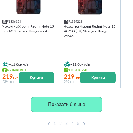
F1336163
F1334229
Чохол на Xiaomi Redmi Note 15
Чохол на Xiaomi Redmi Note 15
Pro 4G Stranger Things ver.45
4G/5G (EU) Stranger Things
ver.45
+11
бонусів
+11
бонусів
Є в наявності
Є в наявності
219
219
Купити
Купити
грн
грн
239 грн
239 грн
Показати більше
1
2
3
4
5