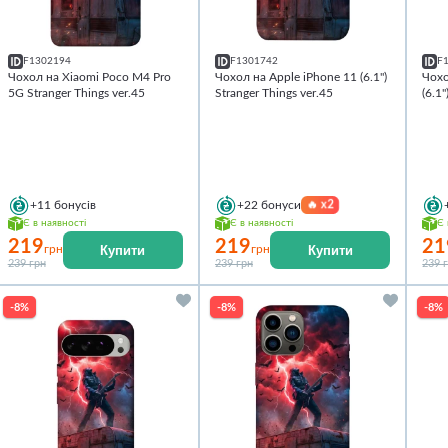
F1302194
F1301742
F
Чохол на Xiaomi Poco M4 Pro
Чохол на Apple iPhone 11 (6.1")
Чохо
5G Stranger Things ver.45
Stranger Things ver.45
(6.1"
🔥
x2
+11
бонусів
+22
бонуси
Є в наявності
Є в наявності
Є 
219
219
21
Купити
Купити
грн
грн
239 грн
239 грн
239 
-8%
-8%
-8%