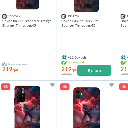
F1568529
F1301737
F
Чохол на ZTE Blade V70 Design
Чохол на OnePlus 9 Pro
Чохо
Stranger Things ver.45
Stranger Things ver.45
Stra
+11
бонусів
Є в наявності
Є 
Немає в наявності
219
219
21
Купити
грн
грн
239 грн
239 
-8%
-8%
-8%