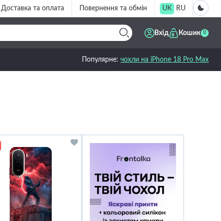
Доставка та оплата
Повернення та обмін
UK
RU
Вхід
Кошик
0
Популярне:
чохли на iPhone 18 Pro Max