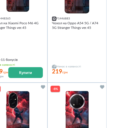
1448365
F1446883
л на Xiaomi Poco M6 4G
Чохол на Oppo A54 5G / A74
nger Things ver.45
5G Stranger Things ver.45
+11
бонусів
в наявності
Немає в наявності
9
219
Купити
грн
грн
грн
-8%