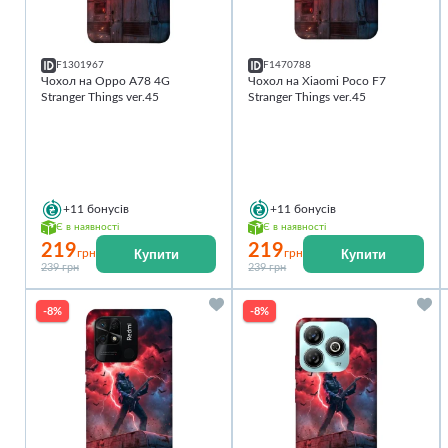
F1301967
F1470788
Чохол на Oppo A78 4G
Чохол на Xiaomi Poco F7
Stranger Things ver.45
Stranger Things ver.45
+11
бонусів
+11
бонусів
Є в наявності
Є в наявності
219
219
Купити
Купити
грн
грн
239 грн
239 грн
-8%
-8%