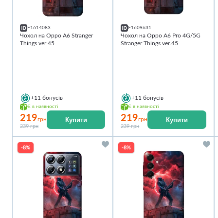
F1614083
F1609631
Чохол на Oppo A6 Stranger
Чохол на Oppo A6 Pro 4G/5G
Things ver.45
Stranger Things ver.45
+11
бонусів
+11
бонусів
Є в наявності
Є в наявності
219
219
Купити
Купити
грн
грн
239 грн
239 грн
-8%
-8%