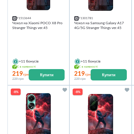
F1513644
F1301781
Чохол на Xiaomi POCO X8 Pro
Чохол на Samsung Galaxy A17
Stranger Things ver.45
4G/5G Stranger Things ver.45
+11
бонусів
+11
бонусів
Є в наявності
Є в наявності
219
219
Купити
Купити
грн
грн
239 грн
239 грн
-8%
-8%