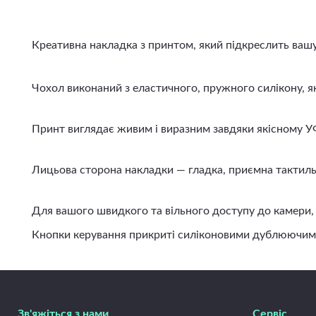
Креативна накладка з принтом, який підкреслить вашу і
Чохол виконаний з еластичного, пружного силікону, яки
Принт виглядає живим і виразним завдяки якісному УФ д
Лицьова сторона накладки — гладка, приємна тактильно
Для вашого швидкого та вільного доступу до камери, ди
Кнопки керування прикриті силіконовими дублюючими вст
Зв'яжіться з нами
Сервіс