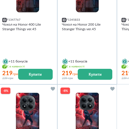
F1347767
F1345833
F
Чохол на Honor 400 Lite
Чохол на Honor 200 Lite
Чохо
Stranger Things ver.45
Stranger Things ver.45
Thin
+11
бонусів
+11
бонусів
Є в наявності
Є в наявності
Є 
219
219
21
Купити
Купити
грн
грн
239 грн
239 грн
239 
-8%
-8%