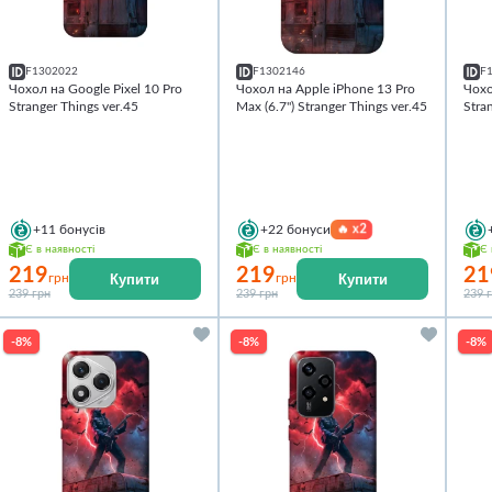
F1302022
F1302146
F
Чохол на Google Pixel 10 Pro
Чохол на Apple iPhone 13 Pro
Чохо
Stranger Things ver.45
Max (6.7") Stranger Things ver.45
Stra
🔥
x2
+11
бонусів
+22
бонуси
Є в наявності
Є в наявності
Є 
219
219
21
Купити
Купити
грн
грн
239 грн
239 грн
239 
-8%
-8%
-8%