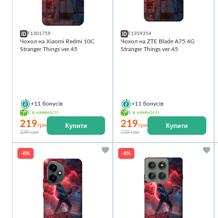
F1301759
F1359354
Чохол на Xiaomi Redmi 10C
Чохол на ZTE Blade A75 4G
Stranger Things ver.45
Stranger Things ver.45
+11
бонусів
+11
бонусів
Є в наявності
Є в наявності
219
219
Купити
Купити
грн
грн
239 грн
239 грн
-8%
-8%