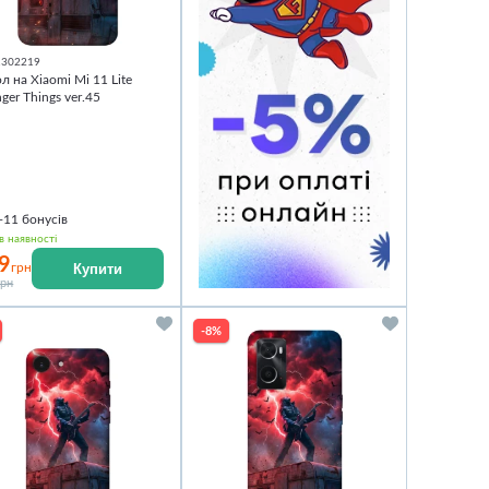
1302219
л на Xiaomi Mi 11 Lite
nger Things ver.45
+11
бонусів
в наявності
9
Купити
грн
грн
-8%