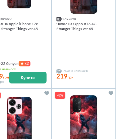
1504090
F1472890
л на Apple iPhone 17e
Чохол на Oppo A76 4G
) Stranger Things ver.45
Stranger Things ver.45
🔥
x2
+22
бонуси
в наявності
Немає в наявності
9
219
Купити
грн
грн
грн
-8%