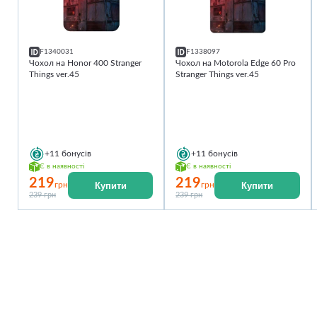
F1340031
F1338097
Чохол на Honor 400 Stranger
Чохол на Motorola Edge 60 Pro
Things ver.45
Stranger Things ver.45
+11
бонусів
+11
бонусів
Є в наявності
Є в наявності
219
219
Купити
Купити
грн
грн
239 грн
239 грн