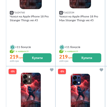
F1624760
F1622534
Чохол на Apple iPhone 18 Pro
Чохол на Apple iPhone 18 Pro
Stranger Things ver.45
Max Stranger Things ver.45
+11
бонусів
+11
бонусів
Є в наявності
Є в наявності
219
219
Купити
Купити
грн
грн
239 грн
239 грн
-8%
-8%