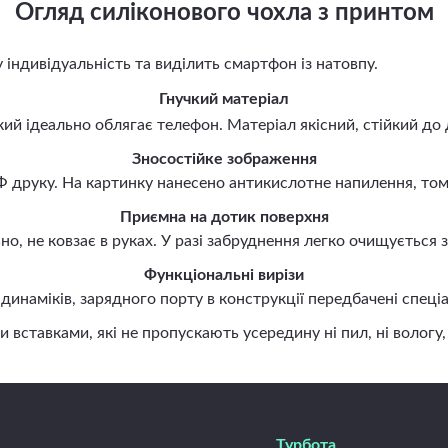
Огляд силіконового чохла з принтом
ндивідуальність та виділить смартфон із натовпу.
Гнучкий матеріал
й ідеально облягає телефон. Матеріал якісний, стійкий до 
Зносостійке зображення
руку. На картинку нанесено антикислотне напилення, тому 
Приємна на дотик поверхня
, не ковзає в руках. У разі забруднення легко очищується
Функціональні вирізи
наміків, зарядного порту в конструкції передбачені спеціа
авками, які не пропускають усередину ні пил, ні вологу, н
Турбота