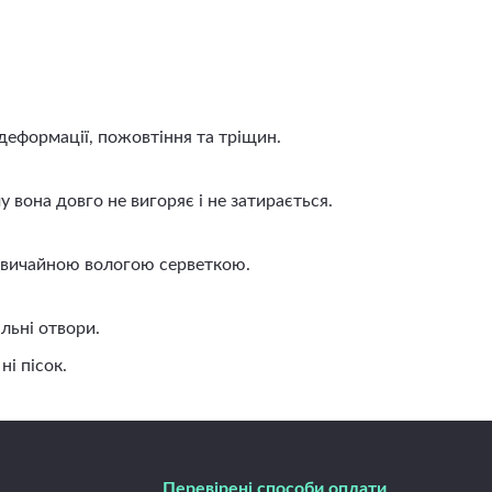
деформації, пожовтіння та тріщин.
вона довго не вигоряє і не затирається.
 звичайною вологою серветкою.
льні отвори.
і пісок.
Перевірені способи оплати