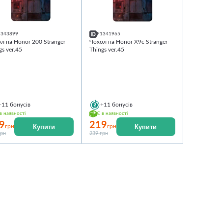
1343899
F1341965
л на Honor 200 Stranger
Чохол на Honor X9c Stranger
gs ver.45
Things ver.45
+11
бонусів
+11
бонусів
в наявності
Є в наявності
9
219
Купити
Купити
грн
грн
грн
239 грн