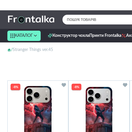
КАТАЛОГ
Конструктор чохла
Принти Frontalka
Ак
Stranger Things ver.45
-8%
-8%