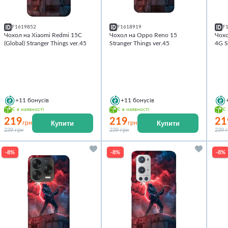
F1619852
F1618919
F
Чохол на Xiaomi Redmi 15C
Чохол на Oppo Reno 15
Чохо
(Global) Stranger Things ver.45
Stranger Things ver.45
4G S
+11
бонусів
+11
бонусів
Є в наявності
Є в наявності
Є 
219
219
21
Купити
Купити
грн
грн
239 грн
239 грн
239 
-8%
-8%
-8%