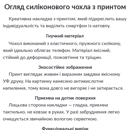
Огляд силіконового чохла з принтом
Креативна накладка з принтом, який підкреслить вашу
індивідуальність та виділить смартфон із натовпу.
Гнучкий матеріал
Чохол виконаний з еластичного, пружного силікону,
який ідеально облягає телефон. Матеріал якісний,
стійкий до деформації, пожовтіння та тріщин.
Зносостійке зображення
Принт виглядає живим і виразним завдяки якісному
УФ друку. На картинку нанесено антикислотне
напилення, тому вона довго не вигоряє і не затирається.
Приємна на дотик поверхня
Лицьова сторона накладки — гладка, приємна
тактильно, не ковзає в руках. У разі забруднення легко
очищується звичайною вологою серветкою.
Функціональні вирізи