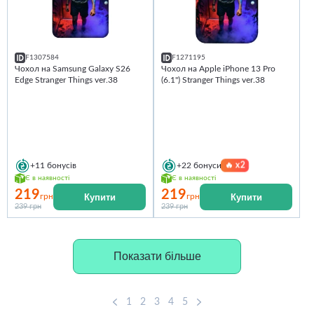
F1307584
F1271195
Чохол на Samsung Galaxy S26
Чохол на Apple iPhone 13 Pro
Edge Stranger Things ver.38
(6.1") Stranger Things ver.38
🔥
x2
+11
бонусів
+22
бонуси
Є в наявності
Є в наявності
219
219
Купити
Купити
грн
грн
239 грн
239 грн
Показати більше
1
2
3
4
5