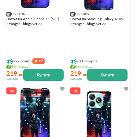
F1271187
F1271097
Чохол на Apple iPhone 11 (6.1")
Чохол на Samsung Galaxy A10s
Stranger Things ver.38
Stranger Things ver.38
🔥
x2
+22
бонуси
+11
бонусів
Є в наявності
Є в наявності
219
219
Купити
Купити
грн
грн
239 грн
239 грн
-8%
-8%