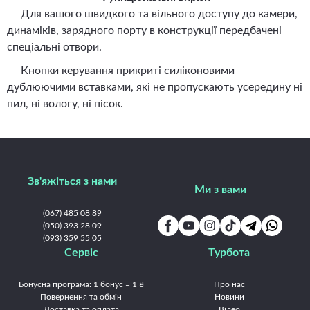
Для вашого швидкого та вільного доступу до камери,
динаміків, зарядного порту в конструкції передбачені
спеціальні отвори.
Кнопки керування прикриті силіконовими
дублюючими вставками, які не пропускають усередину ні
пил, ні вологу, ні пісок.
Зв'яжіться з нами
Ми з вами
(067) 485 08 89
(050) 393 28 09
(093) 359 55 05
Сервіс
Турбота
Бонусна програма: 1 бонус = 1 ₴
Про нас
Повернення та обмін
Новини
Доставка та оплата
Відео