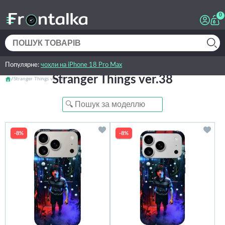
0
Популярне:
чохли на iPhone 18 Pro Max
Stranger Things ver.38
Stranger Things ver.38
-8%
-8%