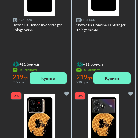
F1343566
F1341632
Чохол на Honor X9c Stranger
Чохол на Honor 400 Stranger
Things ver.33
Things ver.33
+11
бонусів
+11
бонусів
Є в наявності
Є в наявності
219
219
Купити
Купити
грн
грн
239 грн
239 грн
-8%
-8%