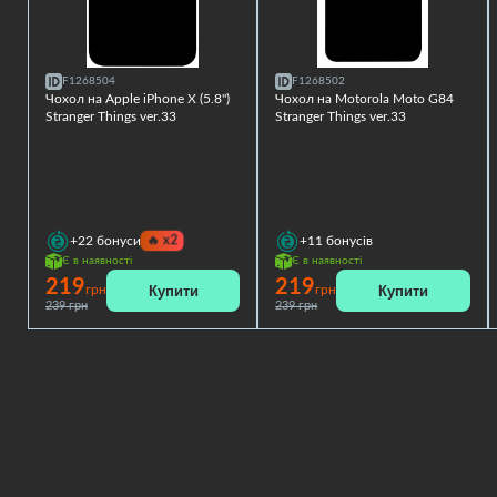
F1268504
F1268502
Чохол на Apple iPhone X (5.8")
Чохол на Motorola Moto G84
Stranger Things ver.33
Stranger Things ver.33
🔥
x2
+22
бонуси
+11
бонусів
Є в наявності
Є в наявності
219
219
Купити
Купити
грн
грн
239 грн
239 грн