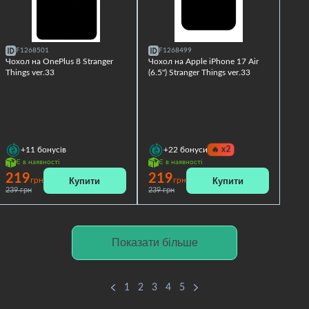
F1268501
F1268499
Чохол на OnePlus 8 Stranger
Чохол на Apple iPhone 17 Air
Things ver.33
(6.5") Stranger Things ver.33
🔥
x2
+11
бонусів
+22
бонуси
Є в наявності
Є в наявності
219
219
Купити
Купити
грн
грн
239 грн
239 грн
Показати більше
1
2
3
4
5