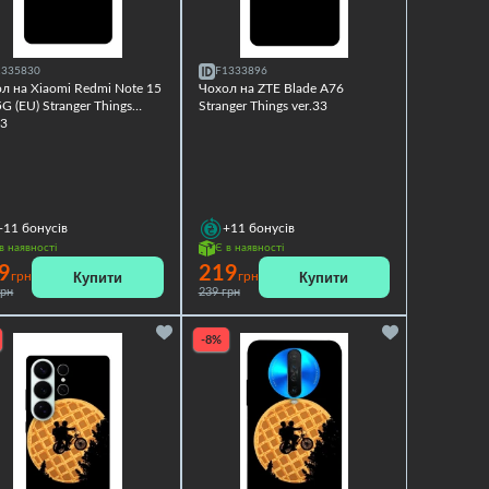
1335830
F1333896
л на Xiaomi Redmi Note 15
Чохол на ZTE Blade A76
G (EU) Stranger Things
Stranger Things ver.33
33
+11
бонусів
+11
бонусів
в наявності
Є в наявності
9
219
Купити
Купити
грн
грн
грн
239 грн
-8%