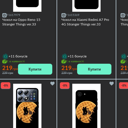
F1617979
F1615369
F
Чохол на Oppo Reno 15
Чохол на Xiaomi Redmi A7 Pro
Чохо
Stranger Things ver.33
4G Stranger Things ver.33
Thin
+11
бонусів
+11
бонусів
Є в наявності
Є в наявності
Є 
219
219
21
Купити
Купити
грн
грн
239 грн
239 грн
239 
-8%
-8%
-8%