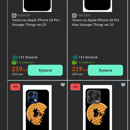
F1623529
F1621303
Чохол на Apple iPhone 18 Pro
Чохол на Apple iPhone 18 Pro
Stranger Things ver.33
Max Stranger Things ver.33
+11
бонусів
+11
бонусів
Є в наявності
Є в наявності
219
219
Купити
Купити
грн
грн
239 грн
239 грн
-8%
-8%