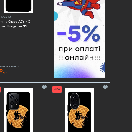
1472843
ол на Oppo A76 4G
nger Things ver.33
має в наявності
9
грн
-8%