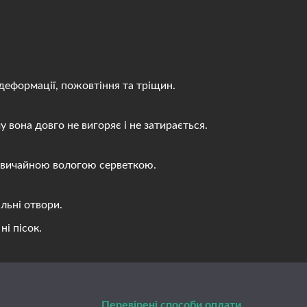
деформації, пожовтіння та тріщин.
вона довго не вигоряє і не затирається.
 звичайною вологою серветкою.
льні отвори.
і пісок.
Перевірені способи оплати