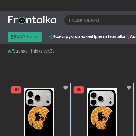
КАТАЛОГ
Конструктор чохла
Принти Frontalka
Ак
Stranger Things ver.33
-8%
-8%