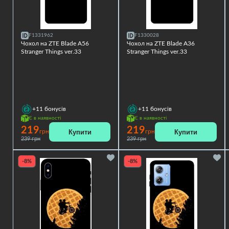
F1331962
F1330028
Чохол на ZTE Blade A56
Чохол на ZTE Blade A36
Stranger Things ver.33
Stranger Things ver.33
+11
бонусів
+11
бонусів
Є в наявності
Є в наявності
219
219
Купити
Купити
грн
грн
239 грн
239 грн
-8%
-8%