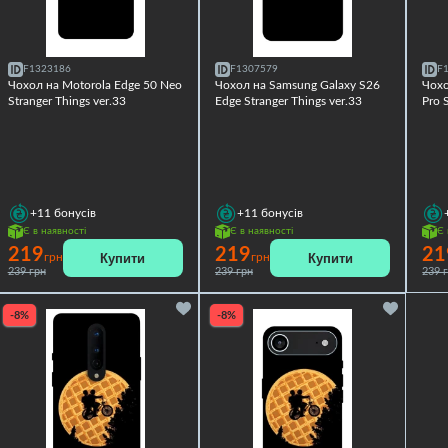
F1323186
F1307579
F
Чохол на Motorola Edge 50 Neo
Чохол на Samsung Galaxy S26
Чохо
Stranger Things ver.33
Edge Stranger Things ver.33
Pro 
+11
бонусів
+11
бонусів
Є в наявності
Є в наявності
Є 
219
219
21
Купити
Купити
грн
грн
239 грн
239 грн
239 
-8%
-8%