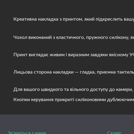
Креативна накладка з принтом, який підкреслить вашу і
Чохол виконаний з еластичного, пружного силікону, яки
Принт виглядає живим і виразним завдяки якісному УФ д
Лицьова сторона накладки — гладка, приємна тактильно
Для вашого швидкого та вільного доступу до камери, ди
Кнопки керування прикриті силіконовими дублюючими вст
Зв'яжіться з нами
Сервіс