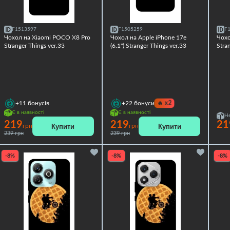
F1513597
F1505259
F
Чохол на Xiaomi POCO X8 Pro
Чохол на Apple iPhone 17e
Чох
Stranger Things ver.33
(6.1") Stranger Things ver.33
Stra
🔥
x2
+11
бонусів
+22
бонуси
Є в наявності
Є в наявності
Не
219
219
21
Купити
Купити
грн
грн
239 грн
239 грн
-8%
-8%
-8%