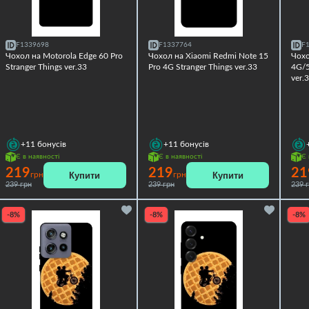
F1339698
F1337764
F
Чохол на Motorola Edge 60 Pro
Чохол на Xiaomi Redmi Note 15
Чохо
Stranger Things ver.33
Pro 4G Stranger Things ver.33
4G/5
ver.
+11
бонусів
+11
бонусів
Є в наявності
Є в наявності
Є 
219
219
21
Купити
Купити
грн
грн
239 грн
239 грн
239 
-8%
-8%
-8%