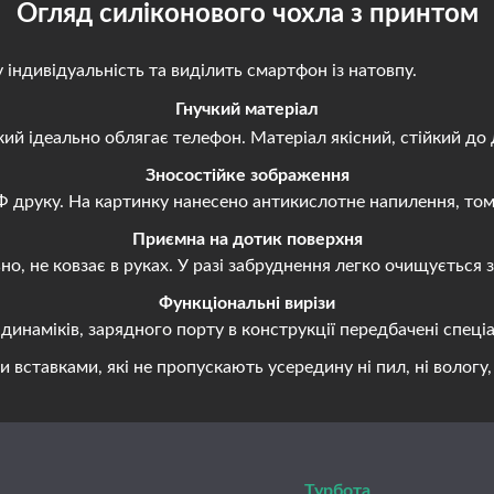
Огляд силіконового чохла з принтом
ндивідуальність та виділить смартфон із натовпу.
Гнучкий матеріал
й ідеально облягає телефон. Матеріал якісний, стійкий до 
Зносостійке зображення
руку. На картинку нанесено антикислотне напилення, тому 
Приємна на дотик поверхня
, не ковзає в руках. У разі забруднення легко очищується
Функціональні вирізи
наміків, зарядного порту в конструкції передбачені спеціа
авками, які не пропускають усередину ні пил, ні вологу, н
Турбота