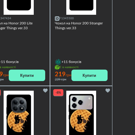
1347434
F1345500
л на Honor 200 Lite
Чохол на Honor 200 Stranger
nger Things ver.33
Things ver.33
+11
бонусів
+11
бонусів
в наявності
Є в наявності
9
219
Купити
Купити
грн
грн
грн
239 грн
-8%