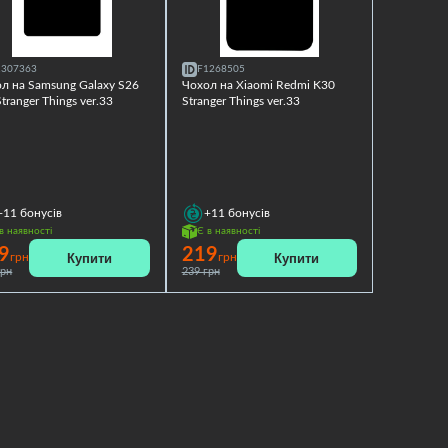
1307363
F1268505
л на Samsung Galaxy S26
Чохол на Xiaomi Redmi K30
Stranger Things ver.33
Stranger Things ver.33
+11
бонусів
+11
бонусів
в наявності
Є в наявності
9
219
Купити
Купити
грн
грн
грн
239 грн