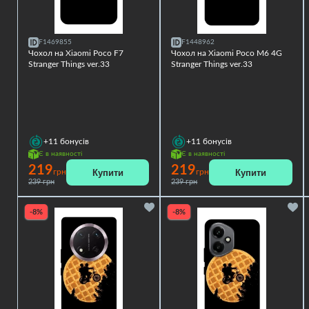
F1469855
F1448962
Чохол на Xiaomi Poco F7
Чохол на Xiaomi Poco M6 4G
Stranger Things ver.33
Stranger Things ver.33
+11
бонусів
+11
бонусів
Є в наявності
Є в наявності
219
219
Купити
Купити
грн
грн
239 грн
239 грн
-8%
-8%