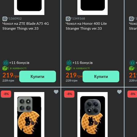
F1360902
F1349368
F
Чохол на ZTE Blade A75 4G
Чохол на Honor 400 Lite
Чохо
Stranger Things ver.33
Stranger Things ver.33
Stra
+11
бонусів
+11
бонусів
Є в наявності
Є в наявності
Є 
219
219
21
Купити
Купити
грн
грн
239 грн
239 грн
239 
-8%
-8%
-8%