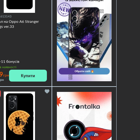
1613143
л на Oppo A6 Stranger
gs ver.33
+11
бонусів
в наявності
9
Купити
грн
грн