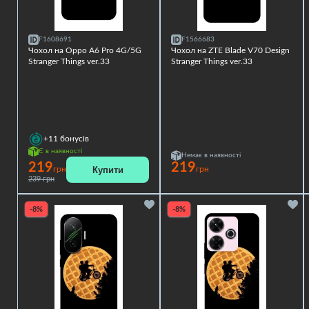
F1608691
F1566683
Чохол на Oppo A6 Pro 4G/5G
Чохол на ZTE Blade V70 Design
Stranger Things ver.33
Stranger Things ver.33
+11
бонусів
Є в наявності
Немає в наявності
219
219
Купити
грн
грн
239 грн
-8%
-8%