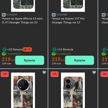
F1144204
F1206588
F
Чохол на Apple iPhone 13 mini
Чохол на Xiaomi 15T Pro
Чохо
(5.4") Stranger Things ver.15
Stranger Things ver.15
Stra
🔥
x2
+22
бонуси
+11
бонусів
Є в наявності
Є в наявності
Є 
219
219
21
Купити
Купити
грн
грн
239 грн
239 грн
239 
-8%
-8%
-8%