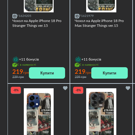
F1624205
F1621979
Чохол на Apple iPhone 18 Pro
Чохол на Apple iPhone 18 Pro
Stranger Things ver.15
Max Stranger Things ver.15
+11
бонусів
+11
бонусів
Є в наявності
Є в наявності
219
219
Купити
Купити
грн
грн
239 грн
239 грн
-8%
-8%