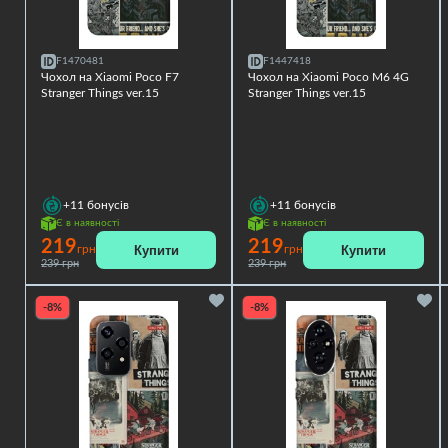
F1470481
F1447418
Чохол на Xiaomi Poco F7
Чохол на Xiaomi Poco M6 4G
Stranger Things ver.15
Stranger Things ver.15
+11
бонусів
+11
бонусів
Є в наявності
Є в наявності
219
219
Купити
Купити
грн
грн
239 грн
239 грн
-8%
-8%