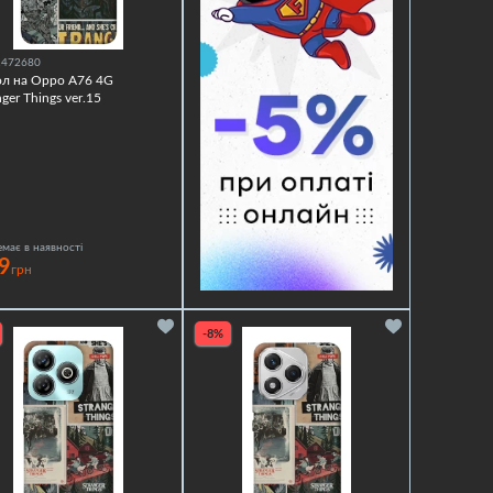
1472680
ол на Oppo A76 4G
nger Things ver.15
має в наявності
9
грн
-8%