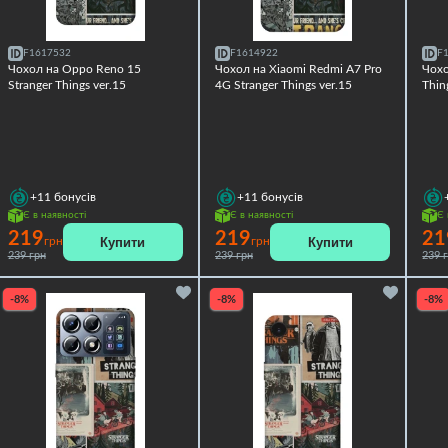
F1617532
F1614922
F
Чохол на Oppo Reno 15
Чохол на Xiaomi Redmi A7 Pro
Чохо
Stranger Things ver.15
4G Stranger Things ver.15
Thin
+11
бонусів
+11
бонусів
Є в наявності
Є в наявності
Є 
219
219
21
Купити
Купити
грн
грн
239 грн
239 грн
239 
-8%
-8%
-8%