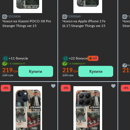
F1513434
F1505060
F
Чохол на Xiaomi POCO X8 Pro
Чохол на Apple iPhone 17e
Чох
Stranger Things ver.15
(6.1") Stranger Things ver.15
Stra
🔥
x2
+11
бонусів
+22
бонуси
Є в наявності
Є в наявності
Не
219
219
21
Купити
Купити
грн
грн
239 грн
239 грн
-8%
-8%
-8%