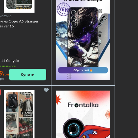
1612696
л на Oppo A6 Stranger
gs ver.15
+11
бонусів
в наявності
9
Купити
грн
грн