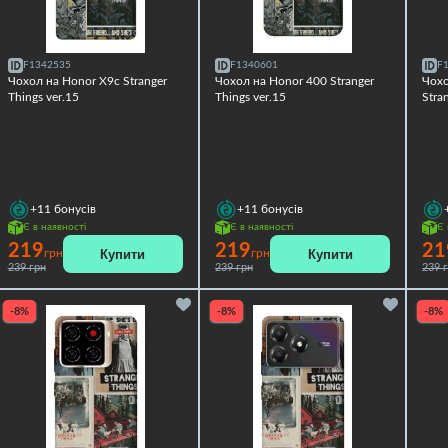
F1342535
F1340601
F
Чохол на Honor X9c Stranger
Чохол на Honor 400 Stranger
Чохо
Things ver.15
Things ver.15
Stra
+11
бонусів
+11
бонусів
Є в наявності
Є в наявності
Є 
219
219
21
Купити
Купити
грн
грн
239 грн
239 грн
239 
-8%
-8%
-8%