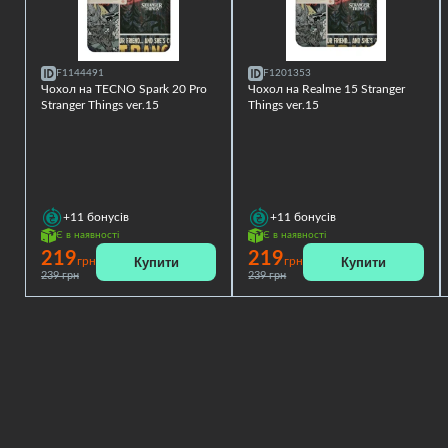
F1144491
F1201353
Чохол на TECNO Spark 20 Pro
Чохол на Realme 15 Stranger
Stranger Things ver.15
Things ver.15
+11
бонусів
+11
бонусів
Є в наявності
Є в наявності
219
219
Купити
Купити
грн
грн
239 грн
239 грн