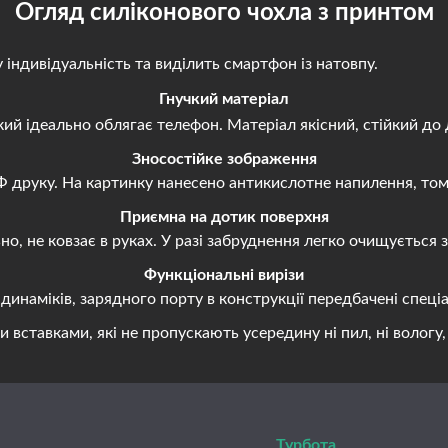
Огляд силіконового чохла з принтом
ндивідуальність та виділить смартфон із натовпу.
Гнучкий матеріал
й ідеально облягає телефон. Матеріал якісний, стійкий до 
Зносостійке зображення
руку. На картинку нанесено антикислотне напилення, тому 
Приємна на дотик поверхня
, не ковзає в руках. У разі забруднення легко очищується
Функціональні вирізи
наміків, зарядного порту в конструкції передбачені спеціа
авками, які не пропускають усередину ні пил, ні вологу, н
Турбота