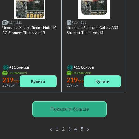
F1144211
F1144366
Чохол на Xiaomi Redmi Note 10
Чохол на Samsung Galaxy A35
5G Stranger Things ver.15
Stranger Things ver.15
+11
бонусів
+11
бонусів
Є в наявності
Є в наявності
219
219
Купити
Купити
грн
грн
239 грн
239 грн
Показати більше
1
2
3
4
5