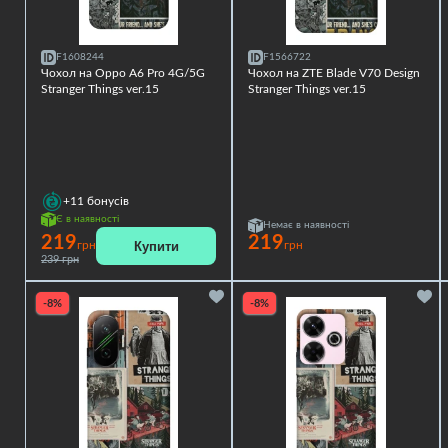
F1608244
F1566722
Чохол на Oppo A6 Pro 4G/5G
Чохол на ZTE Blade V70 Design
Stranger Things ver.15
Stranger Things ver.15
+11
бонусів
Є в наявності
Немає в наявності
219
219
Купити
грн
грн
239 грн
-8%
-8%