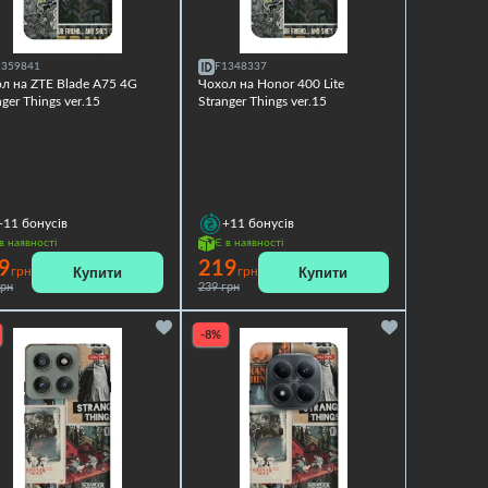
1359841
F1348337
л на ZTE Blade A75 4G
Чохол на Honor 400 Lite
nger Things ver.15
Stranger Things ver.15
+11
бонусів
+11
бонусів
в наявності
Є в наявності
9
219
Купити
Купити
грн
грн
грн
239 грн
-8%