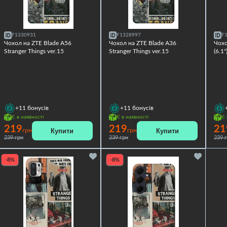
F1330931
F1328997
F
Чохол на ZTE Blade A56
Чохол на ZTE Blade A36
Чохо
Stranger Things ver.15
Stranger Things ver.15
(6.1"
+11
бонусів
+11
бонусів
Є в наявності
Є в наявності
Є 
219
219
21
Купити
Купити
грн
грн
239 грн
239 грн
239 
-8%
-8%