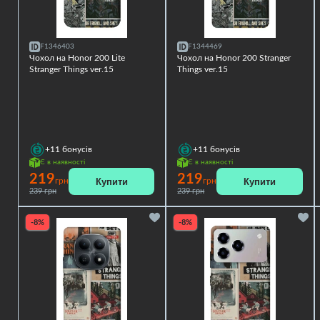
F1346403
F1344469
Чохол на Honor 200 Lite
Чохол на Honor 200 Stranger
Stranger Things ver.15
Things ver.15
+11
бонусів
+11
бонусів
Є в наявності
Є в наявності
219
219
Купити
Купити
грн
грн
239 грн
239 грн
-8%
-8%