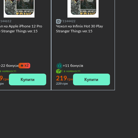
1144612
F1144422
л на Apple iPhone 12 Pro
Чохол на Infinix Hot 30 Play
) Stranger Things ver.15
Stranger Things ver.15
🔥
x2
+22
бонуси
+11
бонусів
в наявності
Є в наявності
9
219
Купити
Купити
грн
грн
грн
239 грн