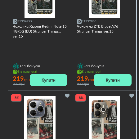
F1334799
F1332865
Чохол на Xiaomi Redmi Note 15
Чохол на ZTE Blade A76
4G/5G (EU) Stranger Things
Stranger Things ver.15
ver.15
+11
бонусів
+11
бонусів
Є в наявності
Є в наявності
219
219
Купити
Купити
грн
грн
239 грн
239 грн
-8%
-8%