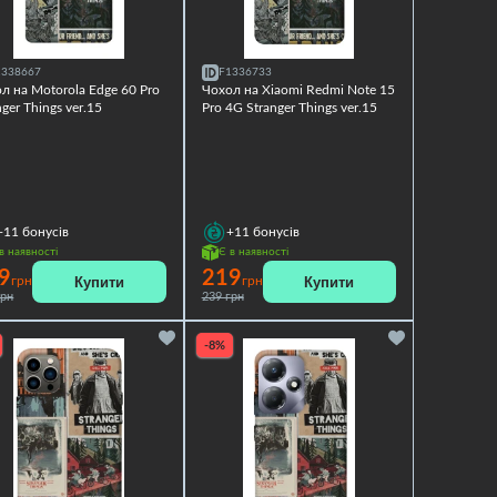
1338667
F1336733
л на Motorola Edge 60 Pro
Чохол на Xiaomi Redmi Note 15
nger Things ver.15
Pro 4G Stranger Things ver.15
+11
бонусів
+11
бонусів
в наявності
Є в наявності
9
219
Купити
Купити
грн
грн
грн
239 грн
-8%