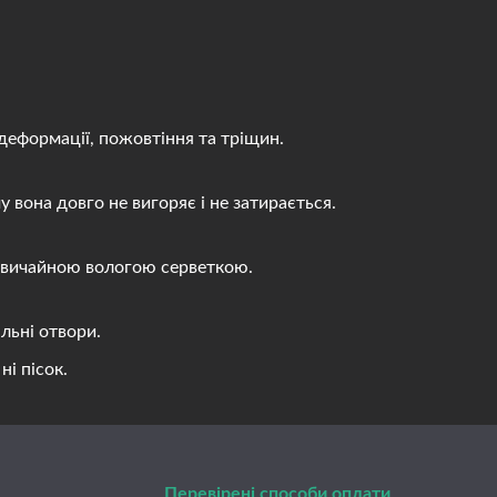
деформації, пожовтіння та тріщин.
вона довго не вигоряє і не затирається.
 звичайною вологою серветкою.
льні отвори.
і пісок.
Перевірені способи оплати