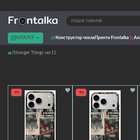
КАТАЛОГ
Конструктор чохла
Принти Frontalka
Ак
Stranger Things ver.15
-8%
-8%