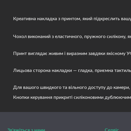
Креативна накладка з принтом, який підкреслить вашу і
Чохол виконаний з еластичного, пружного силікону, яки
Принт виглядає живим і виразним завдяки якісному УФ д
Лицьова сторона накладки — гладка, приємна тактильно
Для вашого швидкого та вільного доступу до камери, ди
Кнопки керування прикриті силіконовими дублюючими вст
Зв'яжіться з нами
Сервіс