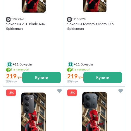
F1329369
F1138028
Чохол на ZTE Blade A36
Чохол на Motorola Moto E15
Spiderman
Spiderman
+11
бонусів
+11
бонусів
Є в наявності
Є в наявності
219
219
Купити
Купити
грн
грн
239 грн
239 грн
-8%
-8%