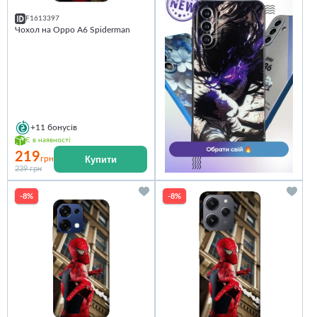
F1613397
Чохол на Oppo A6 Spiderman
+11
бонусів
Є в наявності
219
Купити
грн
239 грн
-8%
-8%