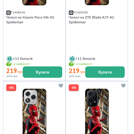
F1448146
F1360258
Чохол на Xiaomi Poco M6 4G
Чохол на ZTE Blade A75 4G
Spiderman
Spiderman
+11
бонусів
+11
бонусів
Є в наявності
Є в наявності
219
219
Купити
Купити
грн
грн
239 грн
239 грн
-8%
-8%