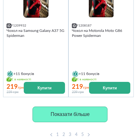
F1209932
F1208187
Чохол на Samsung Galaxy A37 5G
Чохол на Motorola Moto G86
Spiderman
Power Spiderman
+11
бонусів
+11
бонусів
Є в наявності
Є в наявності
219
219
Купити
Купити
грн
грн
239 грн
239 грн
Показати більше
1
2
3
4
5