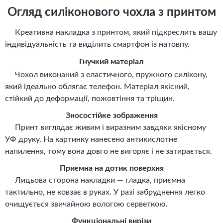
Огляд силіконового чохла з принтом
Креативна накладка з принтом, який підкреслить вашу
індивідуальність та виділить смартфон із натовпу.
Гнучкий матеріал
Чохол виконаний з еластичного, пружного силікону,
який ідеально облягає телефон. Матеріал якісний,
стійкий до деформації, пожовтіння та тріщин.
Зносостійке зображення
Принт виглядає живим і виразним завдяки якісному
УФ друку. На картинку нанесено антикислотне
напилення, тому вона довго не вигоряє і не затирається.
Приємна на дотик поверхня
Лицьова сторона накладки — гладка, приємна
тактильно, не ковзає в руках. У разі забруднення легко
очищується звичайною вологою серветкою.
Функціональні вирізи