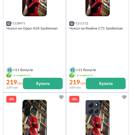
F1138971
F1211172
Чохол на Oppo A18 Spiderman
Чохол на Realme C71 Spiderman
+11
бонусів
+11
бонусів
Є в наявності
Є в наявності
219
219
Купити
Купити
грн
грн
239 грн
239 грн
-8%
-8%