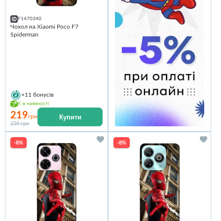
F1470340
Чохол на Xiaomi Poco F7
Spiderman
+11
бонусів
Є в наявності
219
Купити
грн
239 грн
-8%
-8%