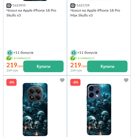
F1623955
F1621729
Чохол на Apple iPhone 18 Pro
Чохол на Apple iPhone 18 Pro
Skulls v3
Max Skulls v3
+11
бонусів
+11
бонусів
Є в наявності
Є в наявності
219
219
Купити
Купити
грн
грн
239 грн
239 грн
-8%
-8%