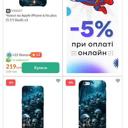
F236227
Чохол на Apple iPhone 6/6s plus
(5.5") Skulls v3
🔥
x2
+22
бонуси
Є в наявності
219
Купити
грн
239 грн
-8%
-8%