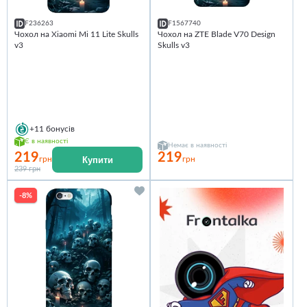
F236263
F1567740
Чохол на Xiaomi Mi 11 Lite Skulls
Чохол на ZTE Blade V70 Design
v3
Skulls v3
+11
бонусів
Є в наявності
Немає в наявності
219
219
Купити
грн
грн
239 грн
-8%