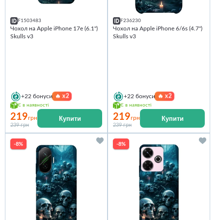
F1503483
F236230
Чохол на Apple iPhone 17e (6.1")
Чохол на Apple iPhone 6/6s (4.7")
Skulls v3
Skulls v3
🔥
x2
🔥
x2
+22
бонуси
+22
бонуси
Є в наявності
Є в наявності
219
219
Купити
Купити
грн
грн
239 грн
239 грн
-8%
-8%