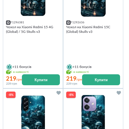
F1296381
F1292636
Чохол на Xiaomi Redmi 15 4G
Чохол на Xiaomi Redmi 15C
(Global) / 5G Skulls v3
(Global) Skulls v3
+11
бонусів
+11
бонусів
Є в наявності
Є в наявності
219
219
Купити
Купити
грн
грн
239 грн
239 грн
-8%
-8%