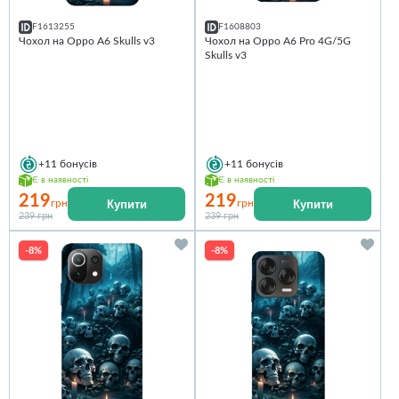
F1613255
F1608803
Чохол на Oppo A6 Skulls v3
Чохол на Oppo A6 Pro 4G/5G
Skulls v3
+11
бонусів
+11
бонусів
Є в наявності
Є в наявності
219
219
Купити
Купити
грн
грн
239 грн
239 грн
-8%
-8%