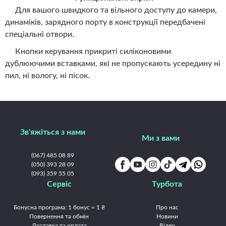
Для вашого швидкого та вільного доступу до камери,
динаміків, зарядного порту в конструкції передбачені
спеціальні отвори.
Кнопки керування прикриті силіконовими
дублюючими вставками, які не пропускають усередину ні
пил, ні вологу, ні пісок.
Зв'яжіться з нами
Ми з вами
(067) 485 08 89
(050) 393 28 09
(093) 359 55 05
Сервіс
Турбота
Бонусна програма: 1 бонус = 1 ₴
Про нас
Повернення та обмін
Новини
Доставка та оплата
Відео