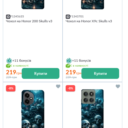
F1345635
F1343701
Чохол на Honor 200 Skulls v3
Чохол на Honor X9c Skulls v3
+11
бонусів
+11
бонусів
Є в наявності
Є в наявності
219
219
Купити
Купити
грн
грн
239 грн
239 грн
-8%
-8%