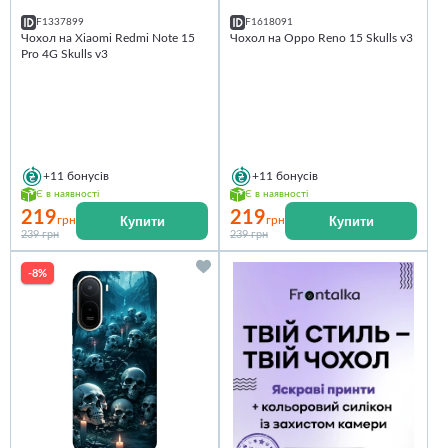
F1337899
F1618091
Чохол на Xiaomi Redmi Note 15
Чохол на Oppo Reno 15 Skulls v3
Pro 4G Skulls v3
+11
бонусів
+11
бонусів
Є в наявності
Є в наявності
219
219
Купити
Купити
грн
грн
239 грн
239 грн
-8%