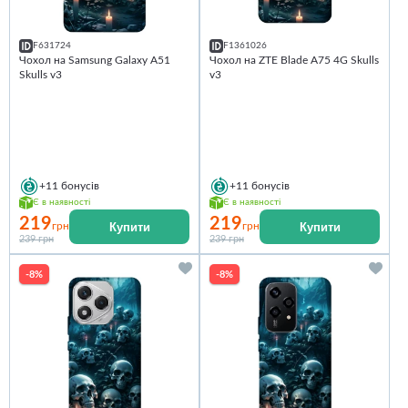
F631724
F1361026
Чохол на Samsung Galaxy A51
Чохол на ZTE Blade A75 4G Skulls
Skulls v3
v3
+11
бонусів
+11
бонусів
Є в наявності
Є в наявності
219
219
Купити
Купити
грн
грн
239 грн
239 грн
-8%
-8%