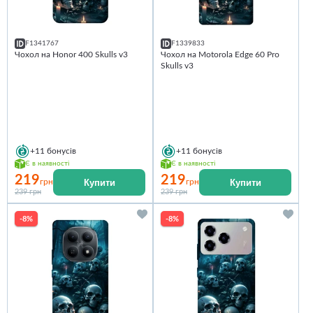
F1341767
F1339833
Чохол на Honor 400 Skulls v3
Чохол на Motorola Edge 60 Pro
Skulls v3
+11
бонусів
+11
бонусів
Є в наявності
Є в наявності
219
219
Купити
Купити
грн
грн
239 грн
239 грн
-8%
-8%