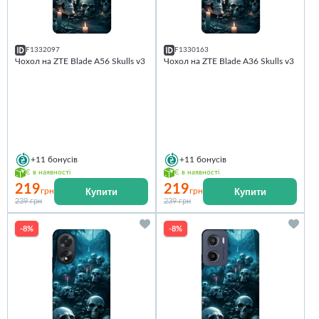
F1332097
F1330163
Чохол на ZTE Blade A56 Skulls v3
Чохол на ZTE Blade A36 Skulls v3
+11
бонусів
+11
бонусів
Є в наявності
Є в наявності
219
219
Купити
Купити
грн
грн
239 грн
239 грн
-8%
-8%