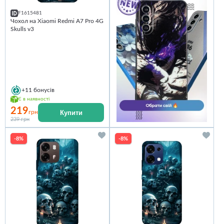
F1615481
Чохол на Xiaomi Redmi A7 Pro 4G
Skulls v3
+11
бонусів
Є в наявності
219
Купити
грн
239 грн
-8%
-8%