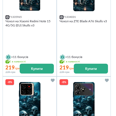
F1335965
F1334031
Чохол на Xiaomi Redmi Note 15
Чохол на ZTE Blade A76 Skulls v3
4G/5G (EU) Skulls v3
+11
бонусів
+11
бонусів
Є в наявності
Є в наявності
219
219
Купити
Купити
грн
грн
239 грн
239 грн
-8%
-8%