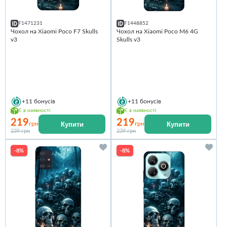
F1471231
F1448852
Чохол на Xiaomi Poco F7 Skulls
Чохол на Xiaomi Poco M6 4G
v3
Skulls v3
+11
бонусів
+11
бонусів
Є в наявності
Є в наявності
219
219
Купити
Купити
грн
грн
239 грн
239 грн
-8%
-8%