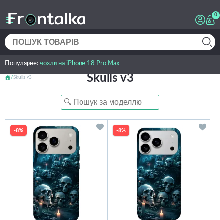
0
Популярне:
чохли на iPhone 18 Pro Max
Skulls v3
Skulls v3
-8%
-8%