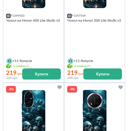
F1349503
F1347569
Чохол на Honor 400 Lite Skulls v3
Чохол на Honor 200 Lite Skulls v3
+11
бонусів
+11
бонусів
Є в наявності
Є в наявності
219
219
Купити
Купити
грн
грн
239 грн
239 грн
-8%
-8%