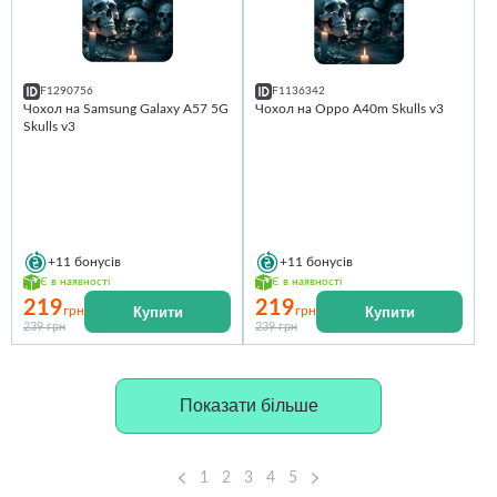
F1290756
F1136342
Чохол на Samsung Galaxy A57 5G
Чохол на Oppo A40m Skulls v3
Skulls v3
+11
бонусів
+11
бонусів
Є в наявності
Є в наявності
219
219
Купити
Купити
грн
грн
239 грн
239 грн
Показати більше
1
2
3
4
5