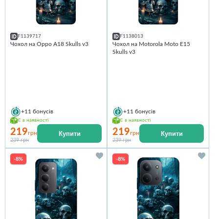
F1139717
F1138013
Чохол на Oppo A18 Skulls v3
Чохол на Motorola Moto E15
Skulls v3
+11
бонусів
+11
бонусів
Є в наявності
Є в наявності
219
219
Купити
Купити
грн
грн
239 грн
239 грн
-8%
-8%