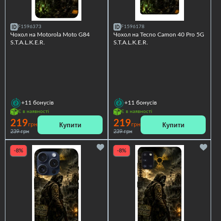
F1596373
F1596178
Чохол на Motorola Moto G84
Чохол на Tecno Camon 40 Pro 5G
S.T.A.L.K.E.R.
S.T.A.L.K.E.R.
+11
бонусів
+11
бонусів
Є в наявності
Є в наявності
219
219
Купити
Купити
грн
грн
239 грн
239 грн
-8%
-8%