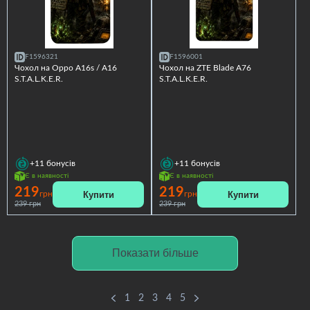
F1596321
F1596001
Чохол на Oppo A16s / A16
Чохол на ZTE Blade A76
S.T.A.L.K.E.R.
S.T.A.L.K.E.R.
+11
бонусів
+11
бонусів
Є в наявності
Є в наявності
219
219
Купити
Купити
грн
грн
239 грн
239 грн
Показати більше
1
2
3
4
5