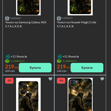
F1620665
F1595977
Чохол на Samsung Galaxy A03
Чохол на Huawei Magic5 Lite
S.T.A.L.K.E.R.
S.T.A.L.K.E.R.
+11
бонусів
+11
бонусів
Є в наявності
Є в наявності
219
219
Купити
Купити
грн
грн
239 грн
239 грн
-8%
-8%