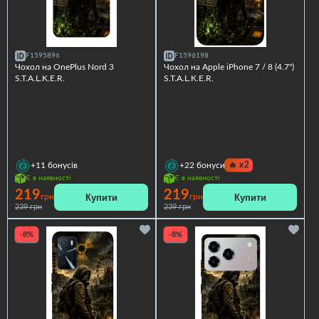
F1595896
F1596198
Чохол на OnePlus Nord 3
Чохол на Apple iPhone 7 / 8 (4.7")
S.T.A.L.K.E.R.
S.T.A.L.K.E.R.
🔥
x2
+11
бонусів
+22
бонуси
Є в наявності
Є в наявності
219
219
Купити
Купити
грн
грн
239 грн
239 грн
-8%
-8%