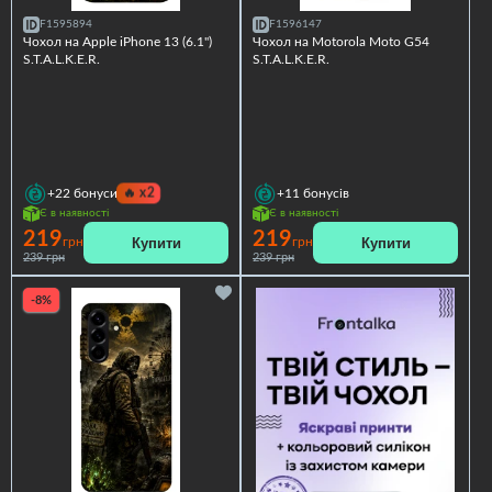
F1595894
F1596147
Чохол на Apple iPhone 13 (6.1")
Чохол на Motorola Moto G54
S.T.A.L.K.E.R.
S.T.A.L.K.E.R.
🔥
x2
+22
бонуси
+11
бонусів
Є в наявності
Є в наявності
219
219
Купити
Купити
грн
грн
239 грн
239 грн
-8%