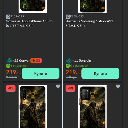
F1596219
F1596055
Чохол на Apple iPhone 15 Pro
Чохол на Samsung Galaxy A31
(6.1") S.T.A.L.K.E.R.
S.T.A.L.K.E.R.
🔥
x2
+22
бонуси
+11
бонусів
Є в наявності
Є в наявності
219
219
Купити
Купити
грн
грн
239 грн
239 грн
-8%
-8%