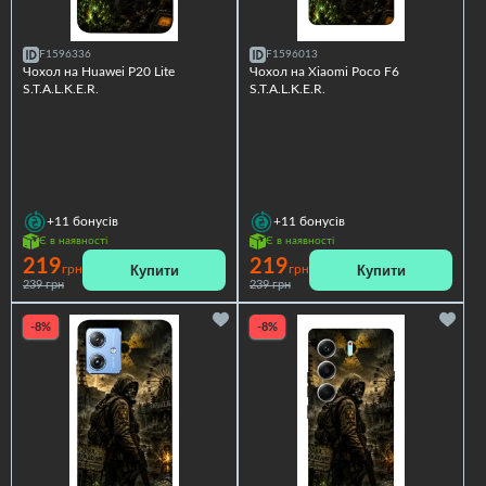
F1596336
F1596013
Чохол на Huawei P20 Lite
Чохол на Xiaomi Poco F6
S.T.A.L.K.E.R.
S.T.A.L.K.E.R.
+11
бонусів
+11
бонусів
Є в наявності
Є в наявності
219
219
Купити
Купити
грн
грн
239 грн
239 грн
-8%
-8%