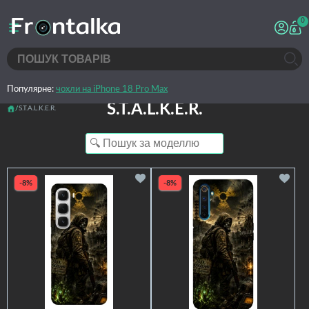
0
Популярне:
чохли на iPhone 18 Pro Max
S.T.A.L.K.E.R.
S.T.A.L.K.E.R.
-8%
-8%