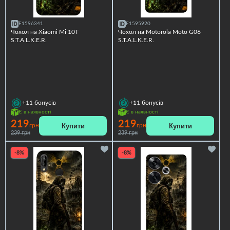
F1596341
F1595920
Чохол на Xiaomi Mi 10T
Чохол на Motorola Moto G06
S.T.A.L.K.E.R.
S.T.A.L.K.E.R.
+11
бонусів
+11
бонусів
Є в наявності
Є в наявності
219
219
Купити
Купити
грн
грн
239 грн
239 грн
-8%
-8%