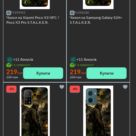
F1595925
F1596330
Чохол на Xiaomi Poco X3 NFC /
Чохол на Samsung Galaxy S24+
Poco X3 Pro S.T.A.L.K.E.R.
S.T.A.L.K.E.R.
+11
бонусів
+11
бонусів
Є в наявності
Є в наявності
219
219
Купити
Купити
грн
грн
239 грн
239 грн
-8%
-8%