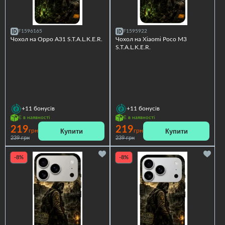
F1596165
F1595922
Чохол на Oppo A31 S.T.A.L.K.E.R.
Чохол на Xiaomi Poco M3
S.T.A.L.K.E.R.
+11
бонусів
+11
бонусів
Є в наявності
Є в наявності
219
219
Купити
Купити
грн
грн
239 грн
239 грн
-8%
-8%