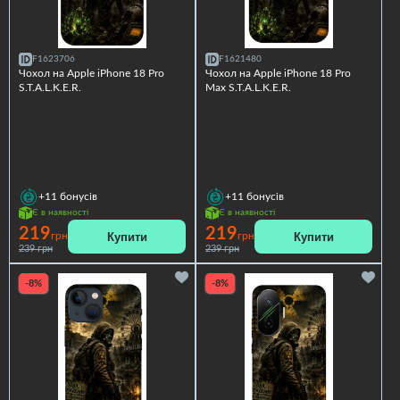
F1623706
F1621480
Чохол на Apple iPhone 18 Pro
Чохол на Apple iPhone 18 Pro
S.T.A.L.K.E.R.
Max S.T.A.L.K.E.R.
+11
бонусів
+11
бонусів
Є в наявності
Є в наявності
219
219
Купити
Купити
грн
грн
239 грн
239 грн
-8%
-8%