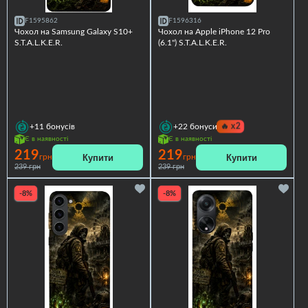
F1595862
F1596316
Чохол на Samsung Galaxy S10+
Чохол на Apple iPhone 12 Pro
S.T.A.L.K.E.R.
(6.1") S.T.A.L.K.E.R.
🔥
x2
+11
бонусів
+22
бонуси
Є в наявності
Є в наявності
219
219
Купити
Купити
грн
грн
239 грн
239 грн
-8%
-8%