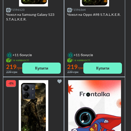
F1596123
F1596364
Чохол на Samsung Galaxy S23
Чохол на Oppo A98 S.T.A.L.K.E.R.
S.T.A.L.K.E.R.
+11
бонусів
+11
бонусів
Є в наявності
Є в наявності
219
219
Купити
Купити
грн
грн
239 грн
239 грн
-8%