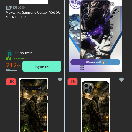
F1596030
Чохол на Samsung Galaxy A56 5G
S.T.A.L.K.E.R.
+11
бонусів
Є в наявності
219
Купити
грн
239 грн
-8%
-8%