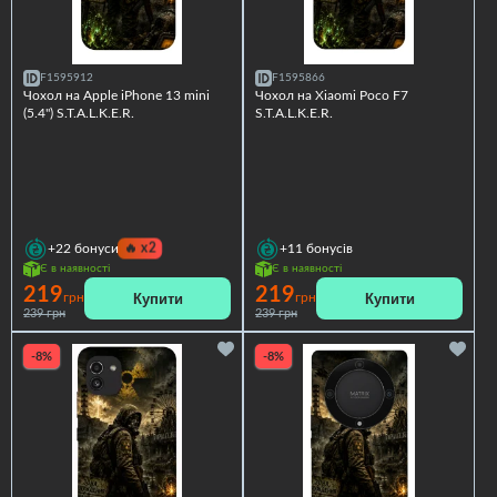
F1595912
F1595866
Чохол на Apple iPhone 13 mini
Чохол на Xiaomi Poco F7
(5.4") S.T.A.L.K.E.R.
S.T.A.L.K.E.R.
🔥
x2
+22
бонуси
+11
бонусів
Є в наявності
Є в наявності
219
219
Купити
Купити
грн
грн
239 грн
239 грн
-8%
-8%