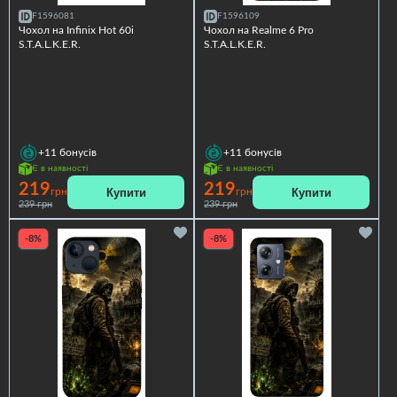
F1596081
F1596109
Чохол на Infinix Hot 60i
Чохол на Realme 6 Pro
S.T.A.L.K.E.R.
S.T.A.L.K.E.R.
+11
бонусів
+11
бонусів
Є в наявності
Є в наявності
219
219
Купити
Купити
грн
грн
239 грн
239 грн
-8%
-8%