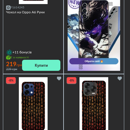
F1614245
Чохол на Oppo A6 Руни
+11
бонусів
Є в наявності
219
Купити
грн
239 грн
-8%
-8%