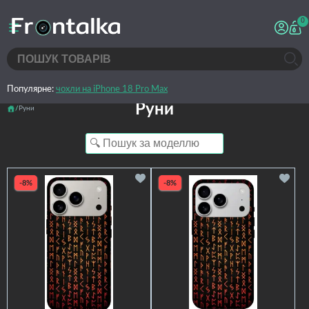
0
Популярне:
чохли на iPhone 18 Pro Max
Руни
Руни
-8%
-8%