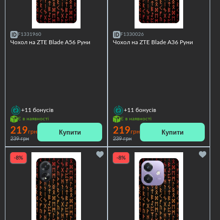
F1331960
F1330026
Чохол на ZTE Blade A56 Руни
Чохол на ZTE Blade A36 Руни
+11
бонусів
+11
бонусів
Є в наявності
Є в наявності
219
219
Купити
Купити
грн
грн
239 грн
239 грн
-8%
-8%