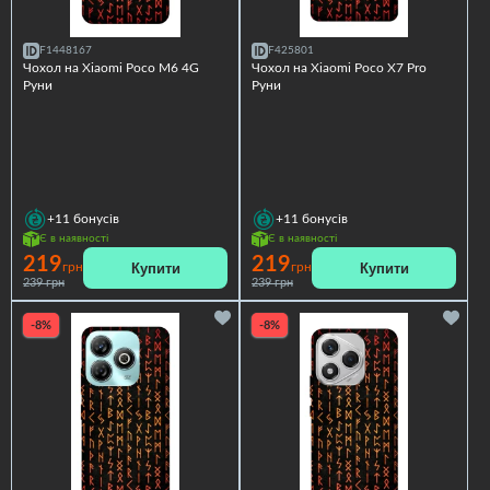
F1448167
F425801
Чохол на Xiaomi Poco M6 4G
Чохол на Xiaomi Poco X7 Pro
Руни
Руни
+11
бонусів
+11
бонусів
Є в наявності
Є в наявності
219
219
Купити
Купити
грн
грн
239 грн
239 грн
-8%
-8%