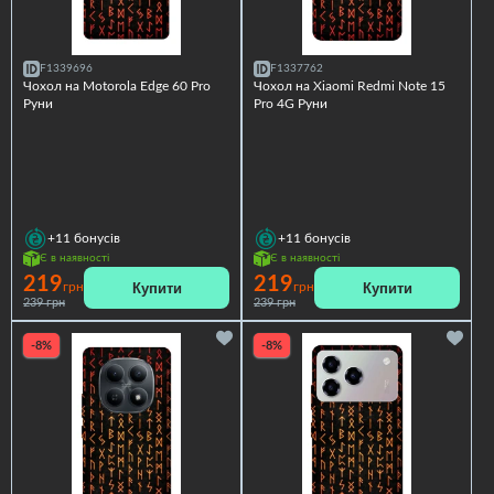
F1339696
F1337762
Чохол на Motorola Edge 60 Pro
Чохол на Xiaomi Redmi Note 15
Руни
Pro 4G Руни
+11
бонусів
+11
бонусів
Є в наявності
Є в наявності
219
219
Купити
Купити
грн
грн
239 грн
239 грн
-8%
-8%