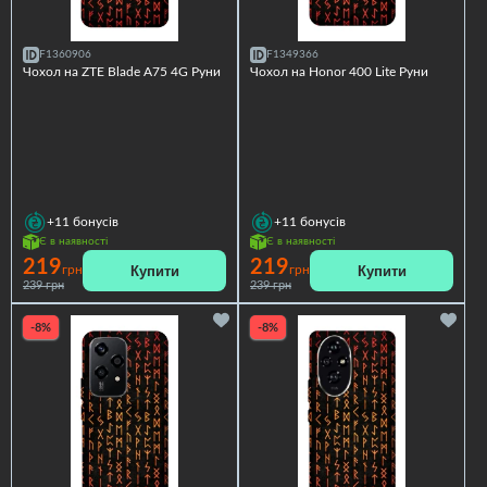
F1360906
F1349366
Чохол на ZTE Blade A75 4G Руни
Чохол на Honor 400 Lite Руни
+11
бонусів
+11
бонусів
Є в наявності
Є в наявності
219
219
Купити
Купити
грн
грн
239 грн
239 грн
-8%
-8%