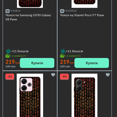
F145814
F1470910
Чохол на Samsung G950 Galaxy
Чохол на Xiaomi Poco F7 Руни
S8 Руни
+11
бонусів
+11
бонусів
Є в наявності
Є в наявності
219
219
Купити
Купити
грн
грн
239 грн
239 грн
-8%
-8%