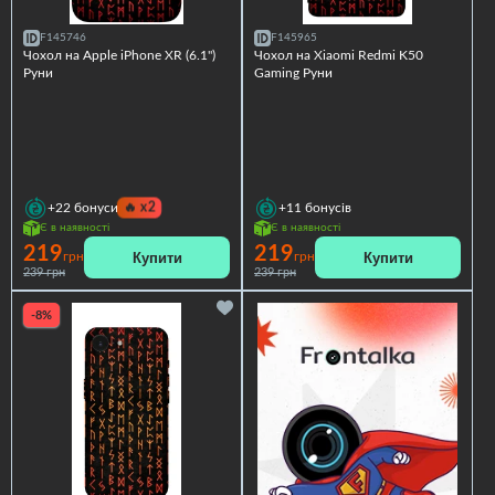
F145746
F145965
Чохол на Apple iPhone XR (6.1")
Чохол на Xiaomi Redmi K50
Руни
Gaming Руни
🔥
x2
+22
бонуси
+11
бонусів
Є в наявності
Є в наявності
219
219
Купити
Купити
грн
грн
239 грн
239 грн
-8%