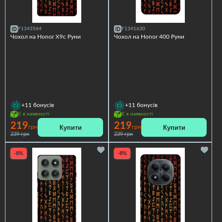
F1343564
F1341630
Чохол на Honor X9c Руни
Чохол на Honor 400 Руни
+11
бонусів
+11
бонусів
Є в наявності
Є в наявності
219
219
Купити
Купити
грн
грн
239 грн
239 грн
-8%
-8%