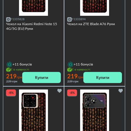
F1335828
F1333894
Чохол на Xiaomi Redmi Note 15
Чохол на ZTE Blade A76 Руни
4G/5G (EU) Руни
+11
бонусів
+11
бонусів
Є в наявності
Є в наявності
219
219
Купити
Купити
грн
грн
239 грн
239 грн
-8%
-8%