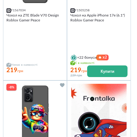
F1567034
F1505258
Чохол на ZTE Blade V70 Design
Чохол на Apple iPhone 17e (6.1")
Roblox Gamer Peace
Roblox Gamer Peace
🔥
x2
+22
бонуси
Є в наявності
Немає в наявності
219
219
Купити
грн
грн
239 грн
-8%