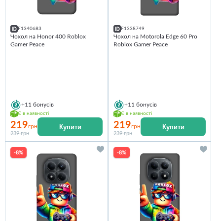
F1340683
F1338749
Чохол на Honor 400 Roblox
Чохол на Motorola Edge 60 Pro
Gamer Peace
Roblox Gamer Peace
+11
бонусів
+11
бонусів
Є в наявності
Є в наявності
219
219
Купити
Купити
грн
грн
239 грн
239 грн
-8%
-8%