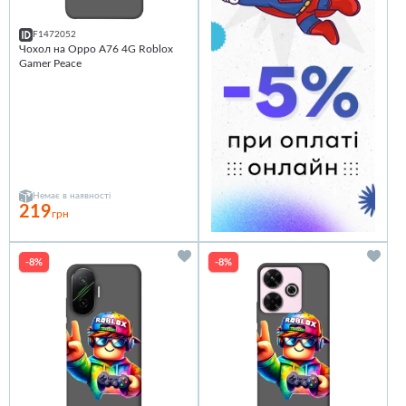
F1472052
Чохол на Oppo A76 4G Roblox
Gamer Peace
Немає в наявності
219
грн
-8%
-8%