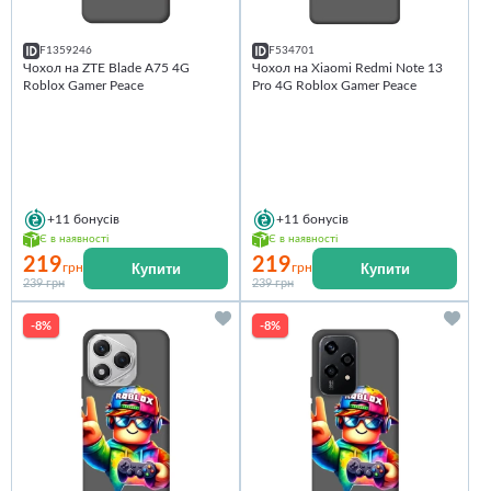
F1359246
F534701
Чохол на ZTE Blade A75 4G
Чохол на Xiaomi Redmi Note 13
Roblox Gamer Peace
Pro 4G Roblox Gamer Peace
+11
бонусів
+11
бонусів
Є в наявності
Є в наявності
219
219
Купити
Купити
грн
грн
239 грн
239 грн
-8%
-8%