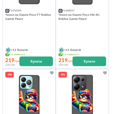
F1470594
F1448357
Чохол на Xiaomi Poco F7 Roblox
Чохол на Xiaomi Poco M6 4G
Gamer Peace
Roblox Gamer Peace
+11
бонусів
+11
бонусів
Є в наявності
Є в наявності
219
219
Купити
Купити
грн
грн
239 грн
239 грн
-8%
-8%