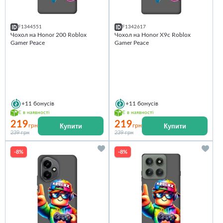
F1344551
F1342617
Чохол на Honor 200 Roblox
Чохол на Honor X9c Roblox
Gamer Peace
Gamer Peace
+11
бонусів
+11
бонусів
Є в наявності
Є в наявності
219
219
Купити
Купити
грн
грн
239 грн
239 грн
-8%
-8%