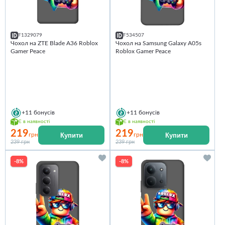
F1329079
F534507
Чохол на ZTE Blade A36 Roblox
Чохол на Samsung Galaxy A05s
Gamer Peace
Roblox Gamer Peace
+11
бонусів
+11
бонусів
Є в наявності
Є в наявності
219
219
Купити
Купити
грн
грн
239 грн
239 грн
-8%
-8%