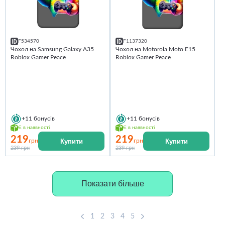
F534570
F1137320
Чохол на Samsung Galaxy A35
Чохол на Motorola Moto E15
Roblox Gamer Peace
Roblox Gamer Peace
+11
бонусів
+11
бонусів
Є в наявності
Є в наявності
219
219
Купити
Купити
грн
грн
239 грн
239 грн
Показати більше
1
2
3
4
5