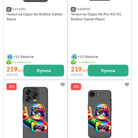
F1613352
F1608900
Чохол на Oppo A6 Roblox Gamer
Чохол на Oppo A6 Pro 4G/5G
Peace
Roblox Gamer Peace
+11
бонусів
+11
бонусів
Є в наявності
Є в наявності
219
219
Купити
Купити
грн
грн
239 грн
239 грн
-8%
-8%