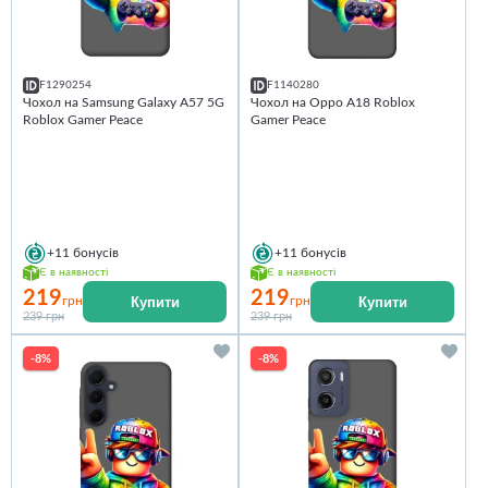
F1290254
F1140280
Чохол на Samsung Galaxy A57 5G
Чохол на Oppo A18 Roblox
Roblox Gamer Peace
Gamer Peace
+11
бонусів
+11
бонусів
Є в наявності
Є в наявності
219
219
Купити
Купити
грн
грн
239 грн
239 грн
-8%
-8%