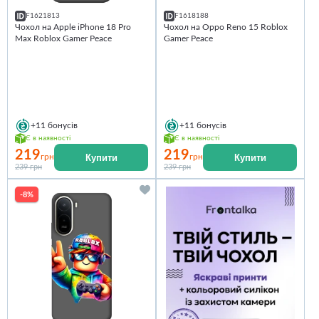
F1621813
F1618188
Чохол на Apple iPhone 18 Pro
Чохол на Oppo Reno 15 Roblox
Max Roblox Gamer Peace
Gamer Peace
+11
бонусів
+11
бонусів
Є в наявності
Є в наявності
219
219
Купити
Купити
грн
грн
239 грн
239 грн
-8%