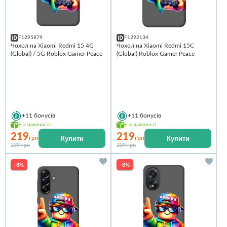
F1295879
F1292134
Чохол на Xiaomi Redmi 15 4G
Чохол на Xiaomi Redmi 15C
(Global) / 5G Roblox Gamer Peace
(Global) Roblox Gamer Peace
+11
бонусів
+11
бонусів
Є в наявності
Є в наявності
219
219
Купити
Купити
грн
грн
239 грн
239 грн
-8%
-8%