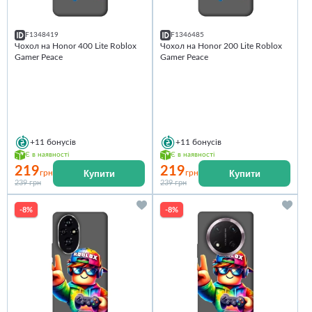
F1348419
F1346485
Чохол на Honor 400 Lite Roblox
Чохол на Honor 200 Lite Roblox
Gamer Peace
Gamer Peace
+11
бонусів
+11
бонусів
Є в наявності
Є в наявності
219
219
Купити
Купити
грн
грн
239 грн
239 грн
-8%
-8%