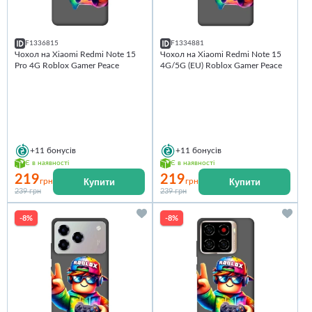
F1336815
F1334881
Чохол на Xiaomi Redmi Note 15
Чохол на Xiaomi Redmi Note 15
Pro 4G Roblox Gamer Peace
4G/5G (EU) Roblox Gamer Peace
+11
бонусів
+11
бонусів
Є в наявності
Є в наявності
219
219
Купити
Купити
грн
грн
239 грн
239 грн
-8%
-8%