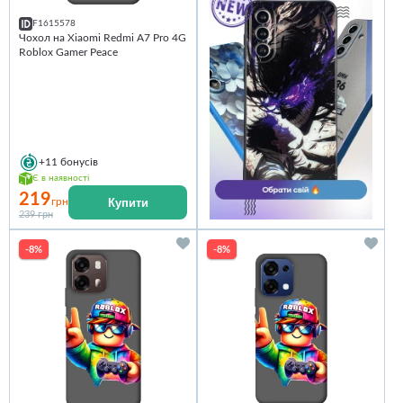
F1615578
Чохол на Xiaomi Redmi A7 Pro 4G
Roblox Gamer Peace
+11
бонусів
Є в наявності
219
Купити
грн
239 грн
-8%
-8%