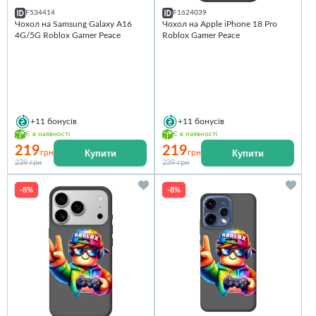
F534414
F1624039
Чохол на Samsung Galaxy A16
Чохол на Apple iPhone 18 Pro
4G/5G Roblox Gamer Peace
Roblox Gamer Peace
+11
бонусів
+11
бонусів
Є в наявності
Є в наявності
219
219
Купити
Купити
грн
грн
239 грн
239 грн
-8%
-8%