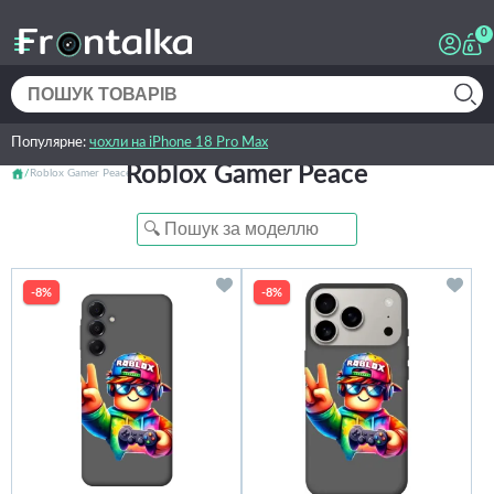
0
Популярне:
чохли на iPhone 18 Pro Max
Roblox Gamer Peace
Roblox Gamer Peace
-8%
-8%