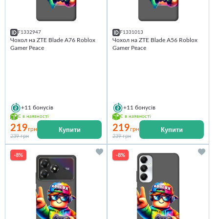
F1332947
F1331013
Чохол на ZTE Blade A76 Roblox
Чохол на ZTE Blade A56 Roblox
Gamer Peace
Gamer Peace
+11
бонусів
+11
бонусів
Є в наявності
Є в наявності
219
219
Купити
Купити
грн
грн
239 грн
239 грн
-8%
-8%