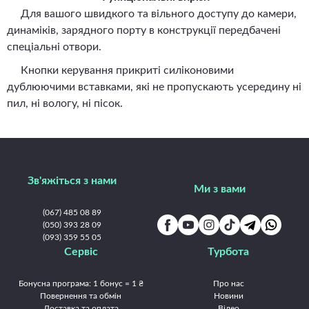
Для вашого швидкого та вільного доступу до камери,
динаміків, зарядного порту в конструкції передбачені
спеціальні отвори.
Кнопки керування прикриті силіконовими
дублюючими вставками, які не пропускають усередину ні
пил, ні вологу, ні пісок.
Зв'яжіться з нами
Ми з вами
(067) 485 08 89
(050) 393 28 09
(093) 359 55 05
Сервіс
Турбота
Бонусна програма: 1 бонус = 1 ₴
Про нас
Повернення та обмін
Новини
Доставка та оплата
Відео