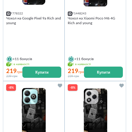
F778322
F1448243
Чохол на Google Pixel 9a Rich and
Чохол на Xiaomi Poco M6 4G
young
Rich and young
+11
бонусів
+11
бонусів
Є в наявності
Є в наявності
219
219
Купити
Купити
грн
грн
239 грн
239 грн
-8%
-8%