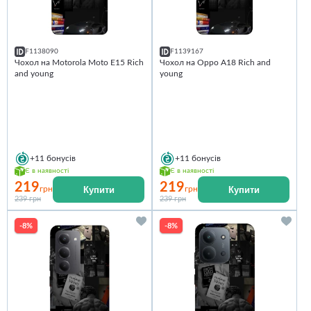
F1138090
F1139167
Чохол на Motorola Moto E15 Rich
Чохол на Oppo A18 Rich and
and young
young
+11
бонусів
+11
бонусів
Є в наявності
Є в наявності
219
219
Купити
Купити
грн
грн
239 грн
239 грн
-8%
-8%