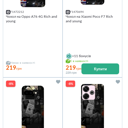
F1472212
F1470694
Чохол на Oppo A76 4G Rich and
Чохол на Xiaomi Poco F7 Rich
young
and young
+11
бонусів
Є в наявності
Немає в наявності
219
219
Купити
грн
грн
239 грн
-8%
-8%