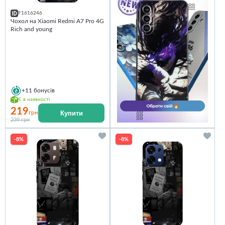
F1616246
Чохол на Xiaomi Redmi A7 Pro 4G
Rich and young
+11
бонусів
Є в наявності
219
Купити
грн
239 грн
-8%
-8%