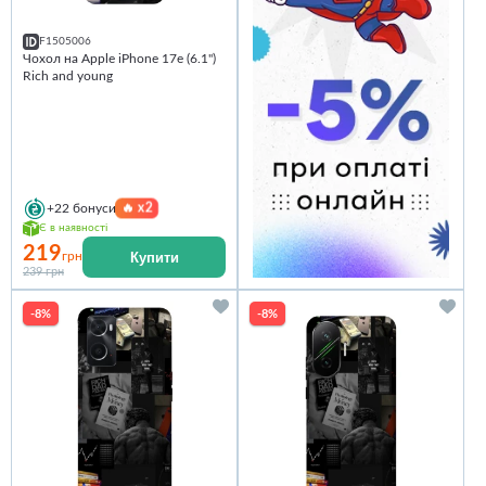
F1505006
Чохол на Apple iPhone 17e (6.1")
Rich and young
🔥
x2
+22
бонуси
Є в наявності
219
Купити
грн
239 грн
-8%
-8%