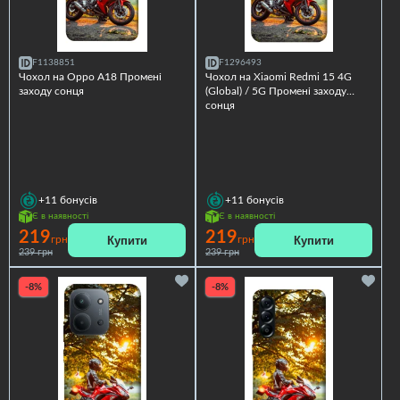
F1138851
F1296493
Чохол на Oppo A18 Промені
Чохол на Xiaomi Redmi 15 4G
заходу сонця
(Global) / 5G Промені заходу
сонця
+11
бонусів
+11
бонусів
Є в наявності
Є в наявності
219
219
Купити
Купити
грн
грн
239 грн
239 грн
-8%
-8%