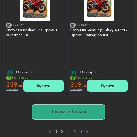
F1212273
F1210340
Чохол на Realme C71 Промені
Чохол на Samsung Galaxy A37 5G
заходу сонця
Промені заходу сонця
+11
бонусів
+11
бонусів
Є в наявності
Є в наявності
219
219
Купити
Купити
грн
грн
239 грн
239 грн
Показати більше
1
2
3
4
5