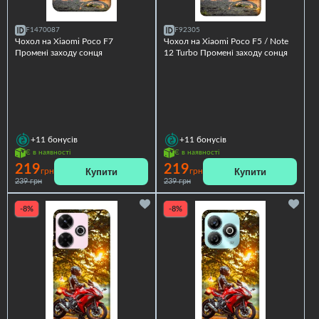
F1470087
F92305
Чохол на Xiaomi Poco F7
Чохол на Xiaomi Poco F5 / Note
Промені заходу сонця
12 Turbo Промені заходу сонця
+11
бонусів
+11
бонусів
Є в наявності
Є в наявності
219
219
Купити
Купити
грн
грн
239 грн
239 грн
-8%
-8%