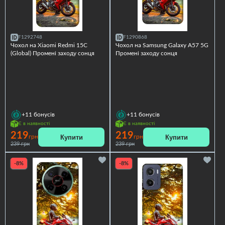
F1292748
F1290868
Чохол на Xiaomi Redmi 15C
Чохол на Samsung Galaxy A57 5G
(Global) Промені заходу сонця
Промені заходу сонця
+11
бонусів
+11
бонусів
Є в наявності
Є в наявності
219
219
Купити
Купити
грн
грн
239 грн
239 грн
-8%
-8%