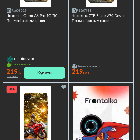
F1609062
F1567988
Чохол на Oppo A6 Pro 4G/5G
Чохол на ZTE Blade V70 Design
Промені заходу сонця
Промені заходу сонця
+11
бонусів
Є в наявності
Немає в наявності
219
219
Купити
грн
грн
239 грн
-8%