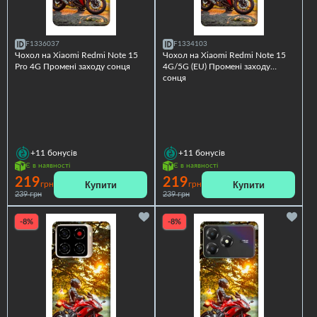
F1336037
F1334103
Чохол на Xiaomi Redmi Note 15
Чохол на Xiaomi Redmi Note 15
Pro 4G Промені заходу сонця
4G/5G (EU) Промені заходу
сонця
+11
бонусів
+11
бонусів
Є в наявності
Є в наявності
219
219
Купити
Купити
грн
грн
239 грн
239 грн
-8%
-8%