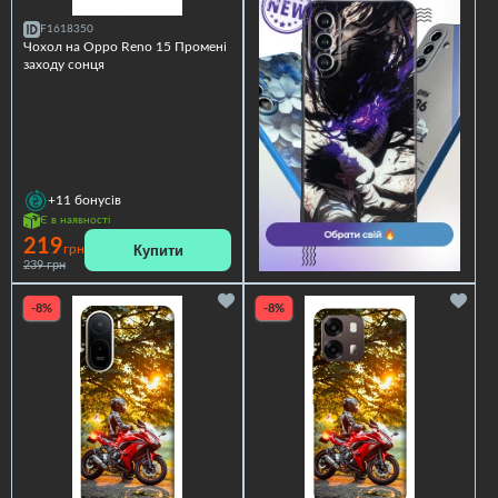
F1618350
Чохол на Oppo Reno 15 Промені
заходу сонця
+11
бонусів
Є в наявності
219
Купити
грн
239 грн
-8%
-8%