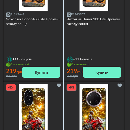
F1347641
F1345707
Чохол на Honor 400 Lite Промені
Чохол на Honor 200 Lite Промені
заходу сонця
заходу сонця
+11
бонусів
+11
бонусів
Є в наявності
Є в наявності
219
219
Купити
Купити
грн
грн
239 грн
239 грн
-8%
-8%