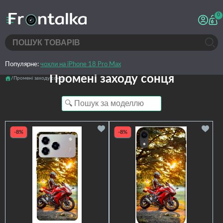
0
Популярне:
чохли на iPhone 18 Pro Max
Промені заходу сонця
Промені заходу сонця
-8%
-8%