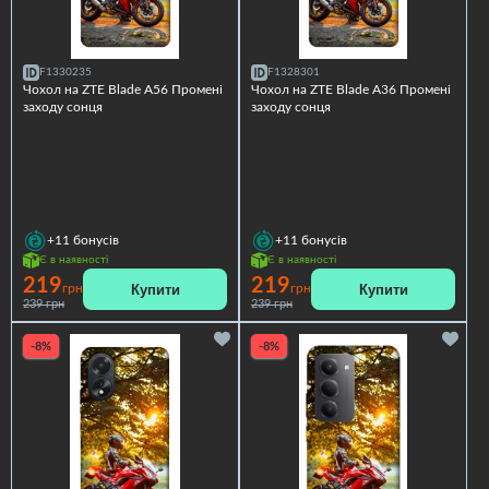
F1330235
F1328301
Чохол на ZTE Blade A56 Промені
Чохол на ZTE Blade A36 Промені
заходу сонця
заходу сонця
+11
бонусів
+11
бонусів
Є в наявності
Є в наявності
219
219
Купити
Купити
грн
грн
239 грн
239 грн
-8%
-8%