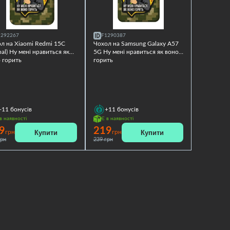
1292267
F1290387
л на Xiaomi Redmi 15C
Чохол на Samsung Galaxy A57
bal) Ну мені нравиться як
5G Ну мені нравиться як воно
 горить
горить
+11
бонусів
+11
бонусів
в наявності
Є в наявності
9
219
Купити
Купити
грн
грн
грн
239 грн