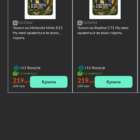
F1137262
F1210919
Чохол на Motorola Moto E15
Чохол на Realme C71 Ну мені
Ну мені нравиться як воно
нравиться як воно горить
горить
+11
бонусів
+11
бонусів
Є в наявності
Є в наявності
219
219
Купити
Купити
грн
грн
239 грн
239 грн