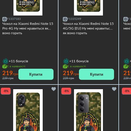
F1337183
F1335249
F
Чохол на Xiaomi Redmi Note 15
Чохол на Xiaomi Redmi Note 15
Чохо
Pro 4G Ну мені нравиться як
4G/5G (EU) Ну мені нравиться
мені
воно горить
як воно горить
+11
бонусів
+11
бонусів
Є в наявності
Є в наявності
Є 
219
219
21
Купити
Купити
грн
грн
239 грн
239 грн
239 
-8%
-8%
-8%