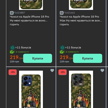
F1623887
F1621661
Чохол на Apple iPhone 18 Pro
Чохол на Apple iPhone 18 Pro
Ну мені нравиться як воно
Max Ну мені нравиться як воно
горить
горить
+11
бонусів
+11
бонусів
Є в наявності
Є в наявності
219
219
Купити
Купити
грн
грн
239 грн
239 грн
-8%
-8%