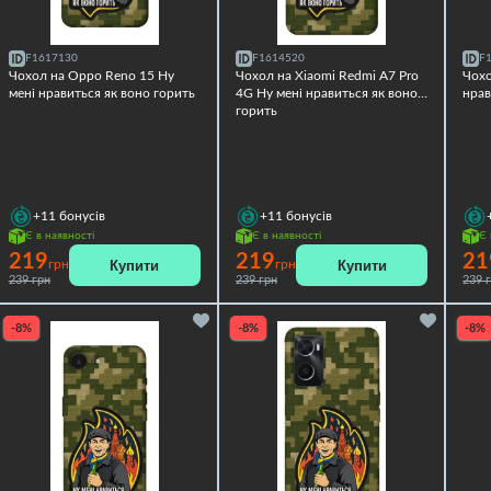
F1617130
F1614520
F
Чохол на Oppo Reno 15 Ну
Чохол на Xiaomi Redmi A7 Pro
Чохо
мені нравиться як воно горить
4G Ну мені нравиться як воно
нрав
горить
+11
бонусів
+11
бонусів
Є в наявності
Є в наявності
Є 
219
219
21
Купити
Купити
грн
грн
239 грн
239 грн
239 
-8%
-8%
-8%