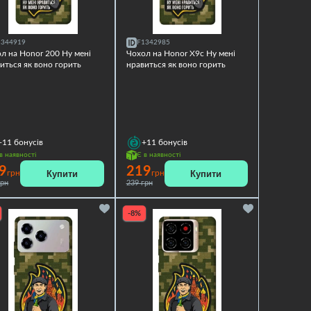
1344919
F1342985
л на Honor 200 Ну мені
Чохол на Honor X9c Ну мені
иться як воно горить
нравиться як воно горить
+11
бонусів
+11
бонусів
в наявності
Є в наявності
9
219
Купити
Купити
грн
грн
грн
239 грн
-8%