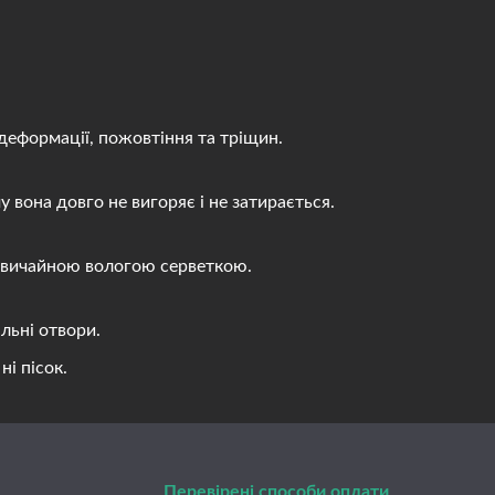
деформації, пожовтіння та тріщин.
вона довго не вигоряє і не затирається.
 звичайною вологою серветкою.
льні отвори.
і пісок.
Перевірені способи оплати