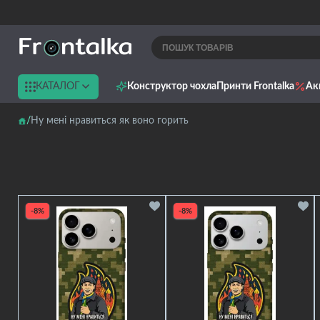
КАТАЛОГ
Конструктор чохла
Принти Frontalka
Ак
Ну мені нравиться як воно горить
-8%
-8%