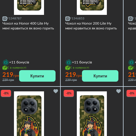
F1348787
F1346853
F
Чохол на Honor 400 Lite Ну
Чохол на Honor 200 Lite Ну
Чохо
мені нравиться як воно горить
мені нравиться як воно горить
нрав
+11
бонусів
+11
бонусів
Є в наявності
Є в наявності
Є 
219
219
21
Купити
Купити
грн
грн
239 грн
239 грн
239 
-8%
-8%
-8%