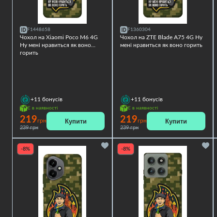
F1448658
F1360304
Чохол на Xiaomi Poco M6 4G
Чохол на ZTE Blade A75 4G Ну
Ну мені нравиться як воно
мені нравиться як воно горить
горить
+11
бонусів
+11
бонусів
Є в наявності
Є в наявності
219
219
Купити
Купити
грн
грн
239 грн
239 грн
-8%
-8%