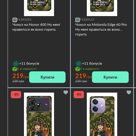
F1341051
F1339117
Чохол на Honor 400 Ну мені
Чохол на Motorola Edge 60 Pro
нравиться як воно горить
Ну мені нравиться як воно
горить
+11
бонусів
+11
бонусів
Є в наявності
Є в наявності
219
219
Купити
Купити
грн
грн
239 грн
239 грн
-8%
-8%