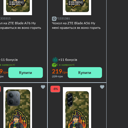
1333315
F1331381
л на ZTE Blade A76 Ну
Чохол на ZTE Blade A56 Ну
 нравиться як воно горить
мені нравиться як воно горить
+11
бонусів
+11
бонусів
в наявності
Є в наявності
9
219
Купити
Купити
грн
грн
грн
239 грн
-8%