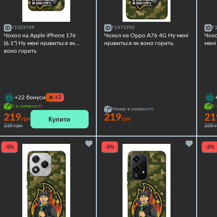
F1503749
F1471992
F
Чохол на Apple iPhone 17e
Чохол на Oppo A76 4G Ну мені
Чохо
(6.1") Ну мені нравиться як
нравиться як воно горить
мені
воно горить
🔥
x2
+22
бонуси
Є в наявності
Є 
Немає в наявності
219
219
21
Купити
грн
грн
239 грн
239 
-8%
-8%
-8%