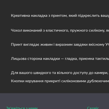
Креативна накладка з принтом, який підкреслить вашу і
Чохол виконаний з еластичного, пружного силікону, яки
Принт виглядає живим і виразним завдяки якісному УФ д
Лицьова сторона накладки — гладка, приємна тактильно
Для вашого швидкого та вільного доступу до камери, ди
Кнопки керування прикриті силіконовими дублюючими вст
Зв'яжіться з нами
Сервіс