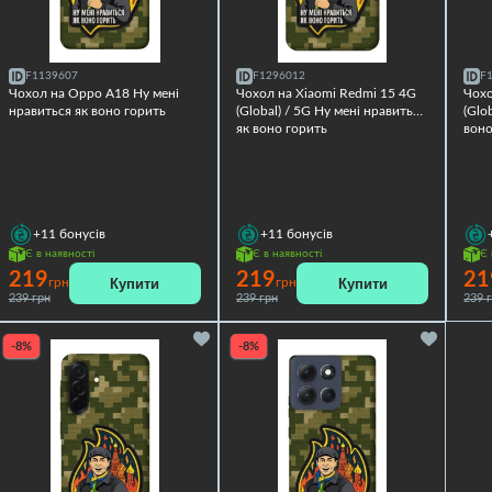
F1139607
F1296012
F
Чохол на Oppo A18 Ну мені
Чохол на Xiaomi Redmi 15 4G
Чохо
нравиться як воно горить
(Global) / 5G Ну мені нравиться
(Glo
як воно горить
воно
+11
бонусів
+11
бонусів
Є в наявності
Є в наявності
Є 
219
219
21
Купити
Купити
грн
грн
239 грн
239 грн
239 
-8%
-8%