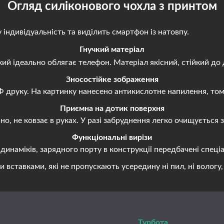
Огляд силіконового чохла з принтом
ндивідуальність та виділить смартфон із натовпу.
Гнучкий матеріал
й ідеально облягає телефон. Матеріал якісний, стійкий до 
Зносостійке зображення
руку. На картинку нанесено антикислотне напилення, тому 
Приємна на дотик поверхня
, не ковзає в руках. У разі забруднення легко очищується
Функціональні вирізи
наміків, зарядного порту в конструкції передбачені спеціа
авками, які не пропускають усередину ні пил, ні вологу, н
Турбота