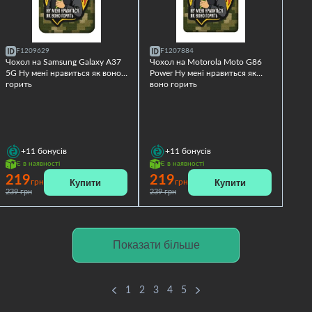
F1209629
F1207884
Чохол на Samsung Galaxy A37
Чохол на Motorola Moto G86
5G Ну мені нравиться як воно
Power Ну мені нравиться як
горить
воно горить
+11
бонусів
+11
бонусів
Є в наявності
Є в наявності
219
219
Купити
Купити
грн
грн
239 грн
239 грн
Показати більше
1
2
3
4
5