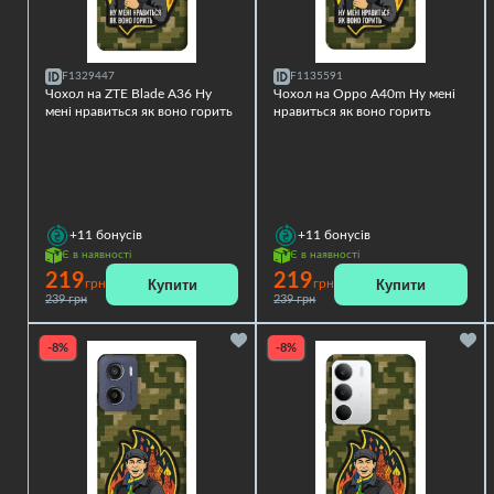
F1329447
F1135591
Чохол на ZTE Blade A36 Ну
Чохол на Oppo A40m Ну мені
мені нравиться як воно горить
нравиться як воно горить
+11
бонусів
+11
бонусів
Є в наявності
Є в наявності
219
219
Купити
Купити
грн
грн
239 грн
239 грн
-8%
-8%