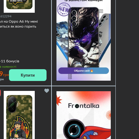
1612294
л на Oppo A6 Ну мені
иться як воно горить
+11
бонусів
в наявності
9
Купити
грн
грн