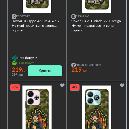
F1607842
F1567169
Чохол на Oppo A6 Pro 4G/5G
Чохол на ZTE Blade V70 Design
Ну мені нравиться як воно
Ну мені нравиться як воно
горить
горить
+11
бонусів
Є в наявності
Немає в наявності
219
219
Купити
грн
грн
239 грн
-8%
-8%