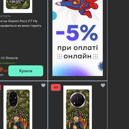
1471074
л на Xiaomi Poco F7 Ну
 нравиться як воно горить
+11
бонусів
в наявності
9
Купити
грн
грн
-8%