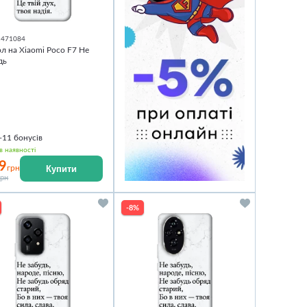
1471084
л на Xiaomi Poco F7 Не
дь
+11
бонусів
в наявності
9
Купити
грн
грн
-8%