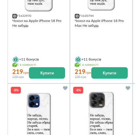
F1622970
F1620744
Чохол на Apple iPhone 18 Pro
Чохол на Apple iPhone 18 Pro
Не забудь
Max Не забудь
+11
бонусів
+11
бонусів
Є в наявності
Є в наявності
219
219
Купити
Купити
грн
грн
239 грн
239 грн
-8%
-8%