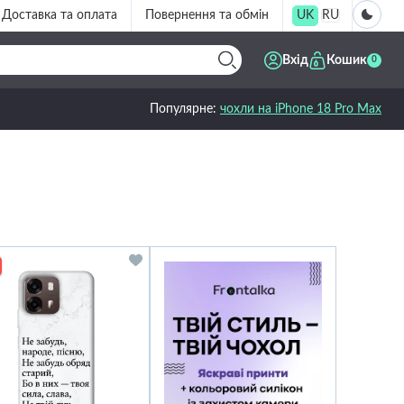
Доставка та оплата
Повернення та обмін
UK
RU
Вхід
Кошик
0
Популярне:
чохли на iPhone 18 Pro Max