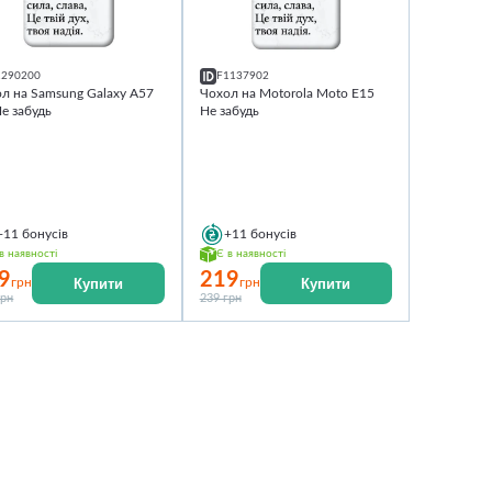
1290200
F1137902
л на Samsung Galaxy A57
Чохол на Motorola Moto E15
е забудь
Не забудь
+11
бонусів
+11
бонусів
в наявності
Є в наявності
9
219
Купити
Купити
грн
грн
грн
239 грн