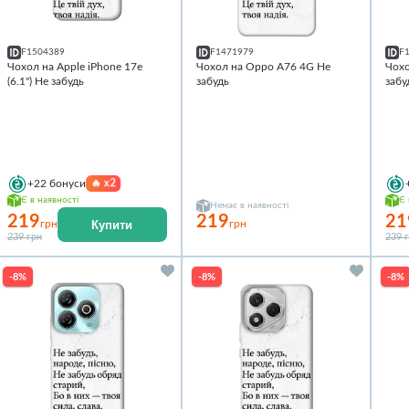
F1504389
F1471979
F
Чохол на Apple iPhone 17e
Чохол на Oppo A76 4G Не
Чохо
(6.1") Не забудь
забудь
забу
🔥
x2
+22
бонуси
Є в наявності
Є 
Немає в наявності
219
219
21
Купити
грн
грн
239 грн
239 
-8%
-8%
-8%