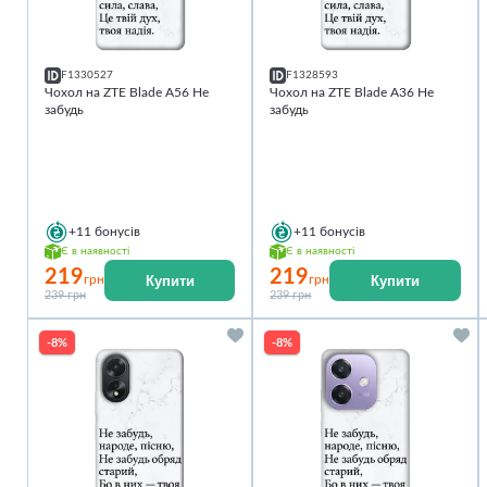
F1330527
F1328593
Чохол на ZTE Blade A56 Не
Чохол на ZTE Blade A36 Не
забудь
забудь
+11
бонусів
+11
бонусів
Є в наявності
Є в наявності
219
219
Купити
Купити
грн
грн
239 грн
239 грн
-8%
-8%