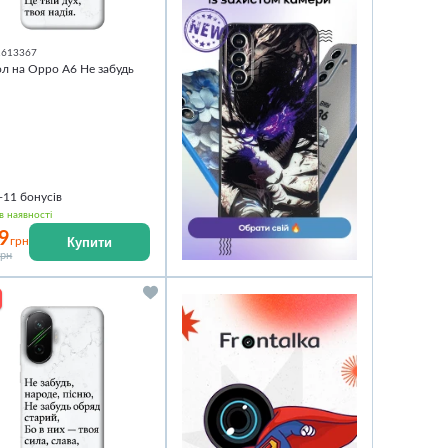
1613367
л на Oppo A6 Не забудь
+11
бонусів
в наявності
9
Купити
грн
грн