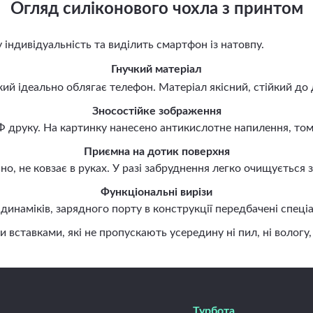
Огляд силіконового чохла з принтом
ндивідуальність та виділить смартфон із натовпу.
Гнучкий матеріал
й ідеально облягає телефон. Матеріал якісний, стійкий до 
Зносостійке зображення
руку. На картинку нанесено антикислотне напилення, тому 
Приємна на дотик поверхня
, не ковзає в руках. У разі забруднення легко очищується
Функціональні вирізи
наміків, зарядного порту в конструкції передбачені спеціа
авками, які не пропускають усередину ні пил, ні вологу, н
Турбота