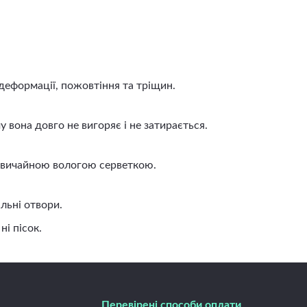
деформації, пожовтіння та тріщин.
вона довго не вигоряє і не затирається.
 звичайною вологою серветкою.
льні отвори.
і пісок.
Перевірені способи оплати