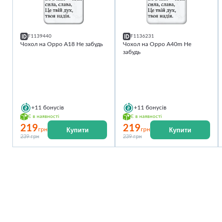
F1139440
F1136231
Чохол на Oppo A18 Не забудь
Чохол на Oppo A40m Не
забудь
+11
бонусів
+11
бонусів
Є в наявності
Є в наявності
219
219
Купити
Купити
грн
грн
239 грн
239 грн