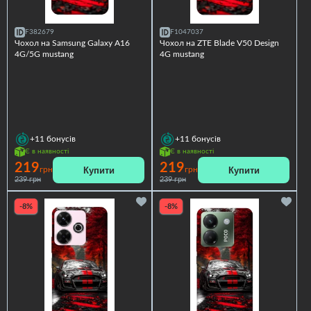
F382679
F1047037
Чохол на Samsung Galaxy A16
Чохол на ZTE Blade V50 Design
4G/5G mustang
4G mustang
+11
бонусів
+11
бонусів
Є в наявності
Є в наявності
219
219
Купити
Купити
грн
грн
239 грн
239 грн
-8%
-8%