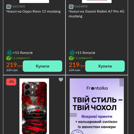
F1617605
F1614995
Чохол на Oppo Reno 15 mustang
Чохол на Xiaomi Redmi A7 Pro 4G
mustang
+11
бонусів
+11
бонусів
Є в наявності
Є в наявності
219
219
Купити
Купити
грн
грн
239 грн
239 грн
-8%