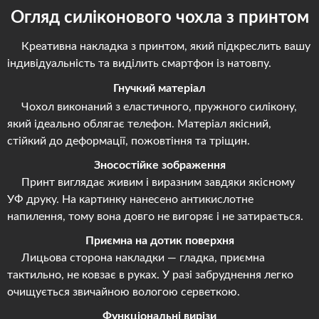
Огляд силіконового чохла з принтом
Креативна накладка з принтом, який підкреслить вашу
індивідуальність та виділить смартфон із натовпу.
Гнучкий матеріал
Чохол виконаний з еластичного, пружного силікону,
який ідеально облягає телефон. Матеріал якісний,
стійкий до деформації, пожовтіння та тріщин.
Зносостійке зображення
Принт виглядає живим і виразним завдяки якісному
УФ друку. На картинку нанесено антикислотне
напилення, тому вона довго не вигоряє і не затирається.
Приємна на дотик поверхня
Лицьова сторона накладки — гладка, приємна
тактильно, не ковзає в руках. У разі забруднення легко
очищується звичайною вологою серветкою.
Функціональні вирізи