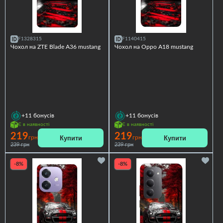
F1328315
F1140415
Чохол на ZTE Blade A36 mustang
Чохол на Oppo A18 mustang
+11
бонусів
+11
бонусів
Є в наявності
Є в наявності
219
219
Купити
Купити
грн
грн
239 грн
239 грн
-8%
-8%