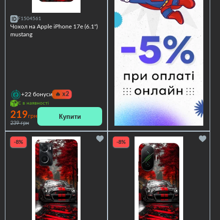
F1504561
Чохол на Apple iPhone 17e (6.1")
mustang
🔥
x2
+22
бонуси
Є в наявності
219
Купити
грн
239 грн
-8%
-8%