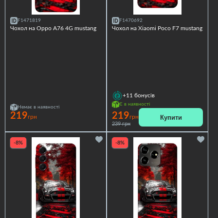
F1471819
F1470692
Чохол на Oppo A76 4G mustang
Чохол на Xiaomi Poco F7 mustang
+11
бонусів
Є в наявності
Немає в наявності
219
219
Купити
грн
грн
239 грн
-8%
-8%