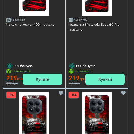
F1339919
F1337985
Чохол на Honor 400 mustang
Чохол на Motorola Edge 60 Pro
mustang
+11
бонусів
+11
бонусів
Є в наявності
Є в наявності
219
219
Купити
Купити
грн
грн
239 грн
239 грн
-8%
-8%