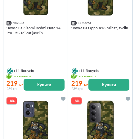
F489836
F1140093
Чохол на Xiaomi Redmi Note 14
Чохол на Oppo A18 Milcat javelin
Pro+ 5G Milcat javelin
+11
бонусів
+11
бонусів
Є в наявності
Є в наявності
219
219
Купити
Купити
грн
грн
239 грн
239 грн
-8%
-8%