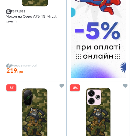
F1471998
Чохол на Oppo A76 4G Milcat
javelin
Немає в наявності
219
грн
-8%
-8%