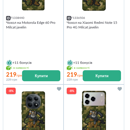
F1338440
F1336506
Чохол на Motorola Edge 60 Pro
Чохол на Xiaomi Redmi Note 15
Milcat javelin
Pro 4G Milcat javelin
+11
бонусів
+11
бонусів
Є в наявності
Є в наявності
219
219
Купити
Купити
грн
грн
239 грн
239 грн
-8%
-8%