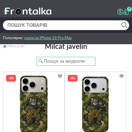
0
Популярне:
чохли на iPhone 18 Pro Max
Milcat javelin
Milcat javelin
-8%
-8%