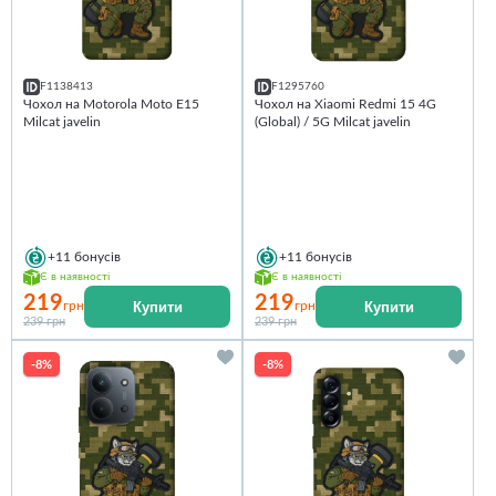
F1138413
F1295760
Чохол на Motorola Moto E15
Чохол на Xiaomi Redmi 15 4G
Milcat javelin
(Global) / 5G Milcat javelin
+11
бонусів
+11
бонусів
Є в наявності
Є в наявності
219
219
Купити
Купити
грн
грн
239 грн
239 грн
-8%
-8%