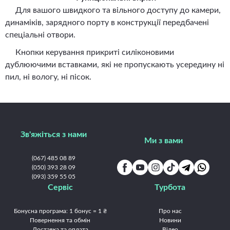
Для вашого швидкого та вільного доступу до камери,
динаміків, зарядного порту в конструкції передбачені
спеціальні отвори.
Кнопки керування прикриті силіконовими
дублюючими вставками, які не пропускають усередину ні
пил, ні вологу, ні пісок.
Зв'яжіться з нами
Ми з вами
(067) 485 08 89
(050) 393 28 09
(093) 359 55 05
Сервіс
Турбота
Бонусна програма: 1 бонус = 1 ₴
Про нас
Повернення та обмін
Новини
Доставка та оплата
Відео