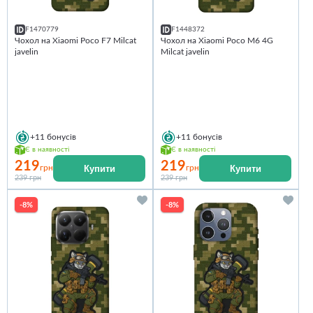
F1470779
F1448372
Чохол на Xiaomi Poco F7 Milcat
Чохол на Xiaomi Poco M6 4G
javelin
Milcat javelin
+11
бонусів
+11
бонусів
Є в наявності
Є в наявності
219
219
Купити
Купити
грн
грн
239 грн
239 грн
-8%
-8%