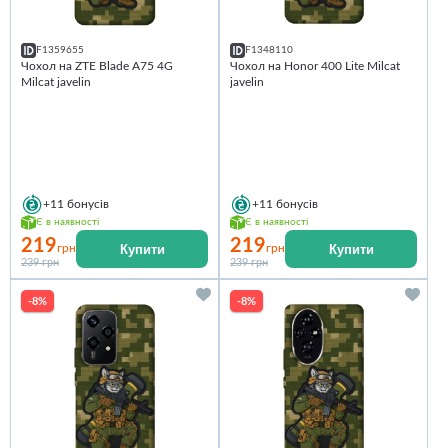
F1359655
F1348110
Чохол на ZTE Blade A75 4G
Чохол на Honor 400 Lite Milcat
Milcat javelin
javelin
+11
бонусів
+11
бонусів
Є в наявності
Є в наявності
219
219
Купити
Купити
грн
грн
239 грн
239 грн
-8%
-8%