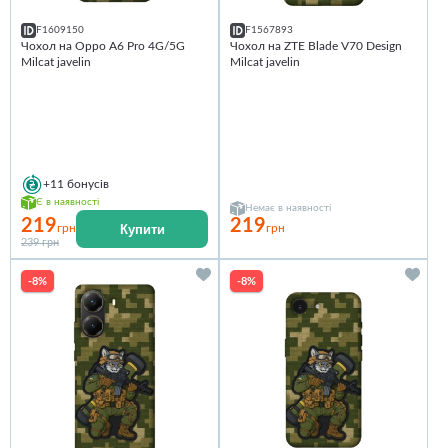
F1609150
F1567893
Чохол на Oppo A6 Pro 4G/5G
Чохол на ZTE Blade V70 Design
Milcat javelin
Milcat javelin
+11
бонусів
Є в наявності
Немає в наявності
219
219
Купити
грн
грн
239 грн
-8%
-8%