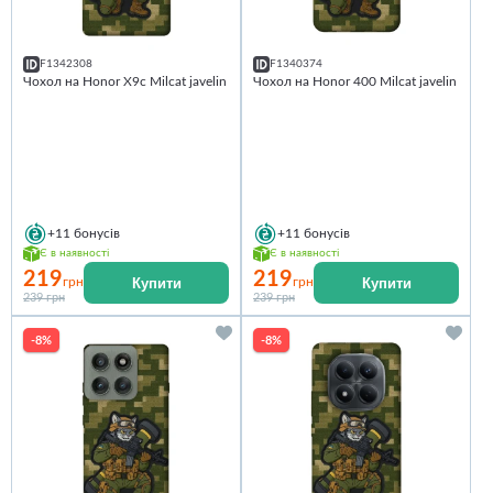
F1342308
F1340374
Чохол на Honor X9c Milcat javelin
Чохол на Honor 400 Milcat javelin
+11
бонусів
+11
бонусів
Є в наявності
Є в наявності
219
219
Купити
Купити
грн
грн
239 грн
239 грн
-8%
-8%