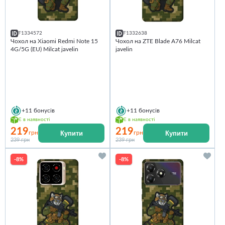
F1334572
F1332638
Чохол на Xiaomi Redmi Note 15
Чохол на ZTE Blade A76 Milcat
4G/5G (EU) Milcat javelin
javelin
+11
бонусів
+11
бонусів
Є в наявності
Є в наявності
219
219
Купити
Купити
грн
грн
239 грн
239 грн
-8%
-8%