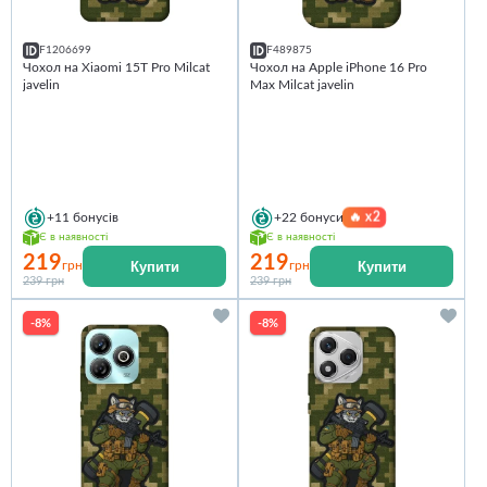
F1206699
F489875
Чохол на Xiaomi 15T Pro Milcat
Чохол на Apple iPhone 16 Pro
javelin
Max Milcat javelin
🔥
x2
+11
бонусів
+22
бонуси
Є в наявності
Є в наявності
219
219
Купити
Купити
грн
грн
239 грн
239 грн
-8%
-8%