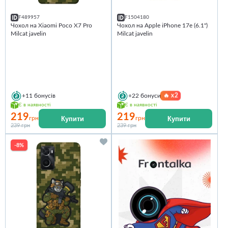
F489957
F1504180
Чохол на Xiaomi Poco X7 Pro
Чохол на Apple iPhone 17e (6.1")
Milcat javelin
Milcat javelin
🔥
x2
+11
бонусів
+22
бонуси
Є в наявності
Є в наявності
219
219
Купити
Купити
грн
грн
239 грн
239 грн
-8%