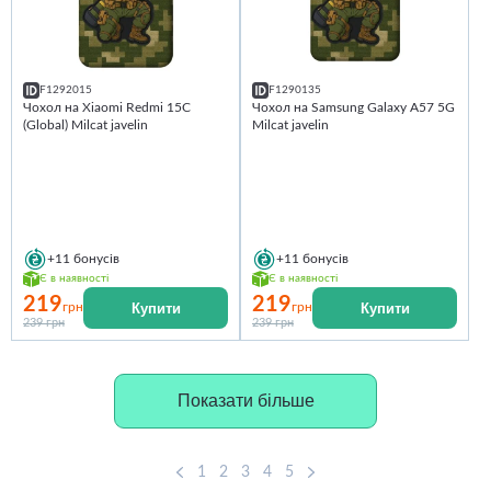
F1292015
F1290135
Чохол на Xiaomi Redmi 15C
Чохол на Samsung Galaxy A57 5G
(Global) Milcat javelin
Milcat javelin
+11
бонусів
+11
бонусів
Є в наявності
Є в наявності
219
219
Купити
Купити
грн
грн
239 грн
239 грн
Показати більше
1
2
3
4
5