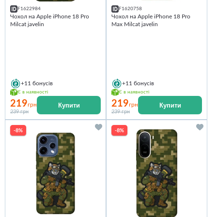
F1622984
F1620758
Чохол на Apple iPhone 18 Pro
Чохол на Apple iPhone 18 Pro
Milcat javelin
Max Milcat javelin
+11
бонусів
+11
бонусів
Є в наявності
Є в наявності
219
219
Купити
Купити
грн
грн
239 грн
239 грн
-8%
-8%