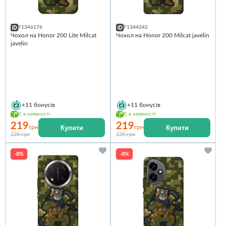
F1346176
F1344242
Чохол на Honor 200 Lite Milcat
Чохол на Honor 200 Milcat javelin
javelin
+11
бонусів
+11
бонусів
Є в наявності
Є в наявності
219
219
Купити
Купити
грн
грн
239 грн
239 грн
-8%
-8%