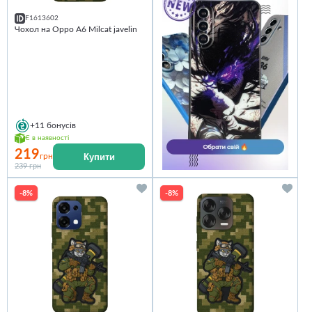
F1613602
Чохол на Oppo A6 Milcat javelin
+11
бонусів
Є в наявності
219
Купити
грн
239 грн
-8%
-8%