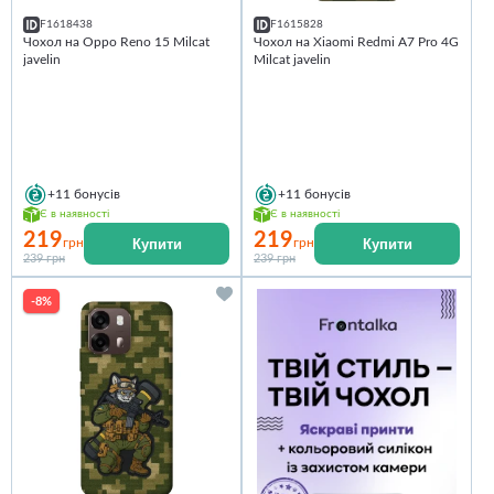
F1618438
F1615828
Чохол на Oppo Reno 15 Milcat
Чохол на Xiaomi Redmi A7 Pro 4G
javelin
Milcat javelin
+11
бонусів
+11
бонусів
Є в наявності
Є в наявності
219
219
Купити
Купити
грн
грн
239 грн
239 грн
-8%