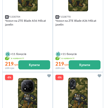
F1330704
F1328770
Чохол на ZTE Blade A56 Milcat
Чохол на ZTE Blade A36 Milcat
javelin
javelin
+11
бонусів
+11
бонусів
Є в наявності
Є в наявності
219
219
Купити
Купити
грн
грн
239 грн
239 грн
-8%
-8%