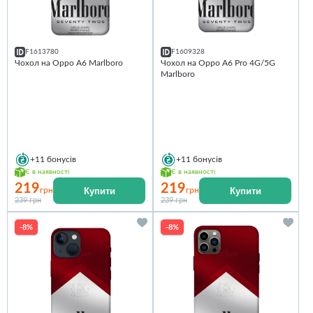
F1613780
F1609328
Чохол на Oppo A6 Marlboro
Чохол на Oppo A6 Pro 4G/5G
Marlboro
+11
бонусів
+11
бонусів
Є в наявності
Є в наявності
219
219
Купити
Купити
грн
грн
239 грн
239 грн
-8%
-8%