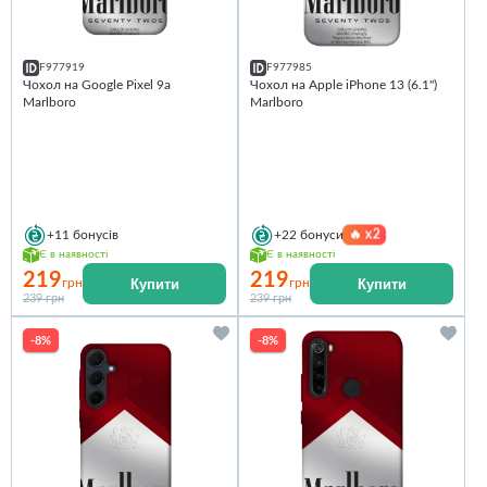
F977919
F977985
Чохол на Google Pixel 9a
Чохол на Apple iPhone 13 (6.1")
Marlboro
Marlboro
🔥
x2
+11
бонусів
+22
бонуси
Є в наявності
Є в наявності
219
219
Купити
Купити
грн
грн
239 грн
239 грн
-8%
-8%