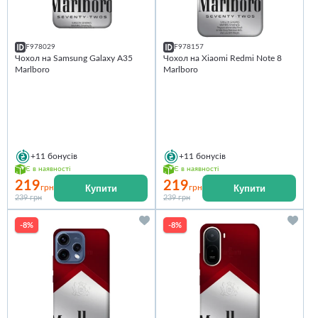
F978029
F978157
Чохол на Samsung Galaxy A35
Чохол на Xiaomi Redmi Note 8
Marlboro
Marlboro
+11
бонусів
+11
бонусів
Є в наявності
Є в наявності
219
219
Купити
Купити
грн
грн
239 грн
239 грн
-8%
-8%