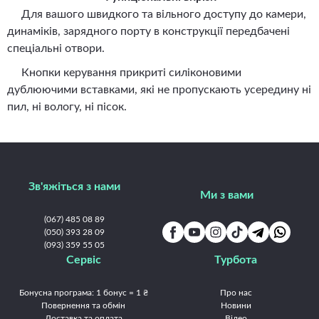
Для вашого швидкого та вільного доступу до камери,
динаміків, зарядного порту в конструкції передбачені
спеціальні отвори.
Кнопки керування прикриті силіконовими
дублюючими вставками, які не пропускають усередину ні
пил, ні вологу, ні пісок.
Зв'яжіться з нами
Ми з вами
(067) 485 08 89
(050) 393 28 09
(093) 359 55 05
Сервіс
Турбота
Бонусна програма: 1 бонус = 1 ₴
Про нас
Повернення та обмін
Новини
Доставка та оплата
Відео