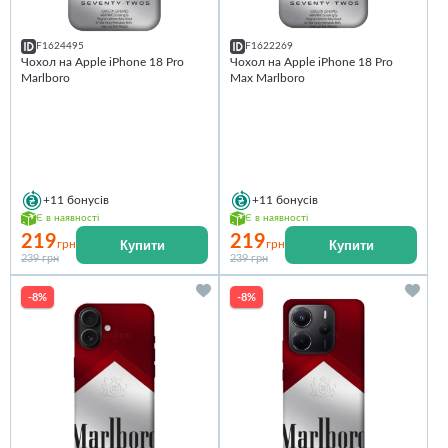
F1624495
F1622269
Чохол на Apple iPhone 18 Pro
Чохол на Apple iPhone 18 Pro
Marlboro
Max Marlboro
+11
бонусів
+11
бонусів
Є в наявності
Є в наявності
219
219
Купити
Купити
грн
грн
239 грн
239 грн
-8%
-8%