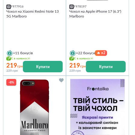
F977916
F978197
Чохол на Xiaomi Redmi Note 13
Чохол на Apple iPhone 17 (6.3")
5G Marlboro
Marlboro
🔥
x2
+11
бонусів
+22
бонуси
Є в наявності
Є в наявності
219
219
Купити
Купити
грн
грн
239 грн
239 грн
-8%