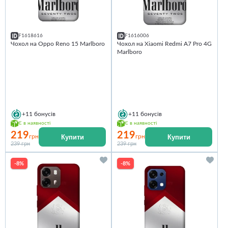
F1618616
F1616006
Чохол на Oppo Reno 15 Marlboro
Чохол на Xiaomi Redmi A7 Pro 4G
Marlboro
+11
бонусів
+11
бонусів
Є в наявності
Є в наявності
219
219
Купити
Купити
грн
грн
239 грн
239 грн
-8%
-8%