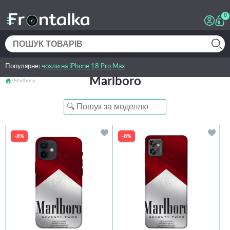
0
Популярне:
чохли на iPhone 18 Pro Max
Marlboro
Marlboro
-8%
-8%