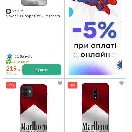
F978152
Чохол на Google Pixel 8 Marlboro
+11
бонусів
Є в наявності
219
Купити
грн
239 грн
-8%
-8%