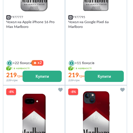
F977777
F977795
Чохол на Apple iPhone 16 Pro
Чохол на Google Pixel 6a
Max Marlboro
Marlboro
🔥
x2
+22
бонуси
+11
бонусів
Є в наявності
Є в наявності
219
219
Купити
Купити
грн
грн
239 грн
239 грн
-8%
-8%