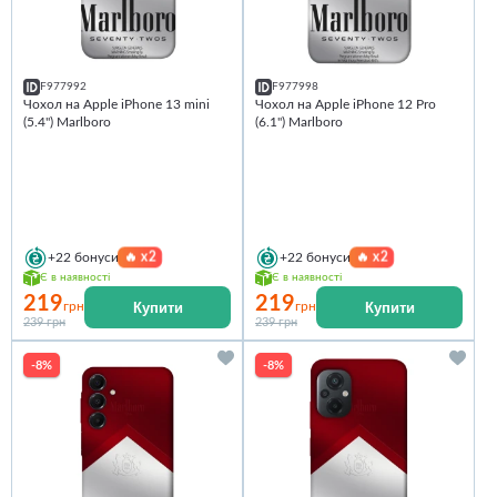
F977992
F977998
Чохол на Apple iPhone 13 mini
Чохол на Apple iPhone 12 Pro
(5.4") Marlboro
(6.1") Marlboro
🔥
x2
🔥
x2
+22
бонуси
+22
бонуси
Є в наявності
Є в наявності
219
219
Купити
Купити
грн
грн
239 грн
239 грн
-8%
-8%