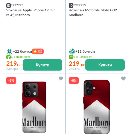
F977773
F977715
Чохол на Apple iPhone 12 mini
Чохол на Motorola Moto G32
(5.4") Marlboro
Marlboro
🔥
x2
+22
бонуси
+11
бонусів
Є в наявності
Є в наявності
219
219
Купити
Купити
грн
грн
239 грн
239 грн
-8%
-8%