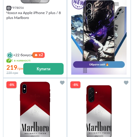
F978056
Чохол на Apple iPhone 7 plus / 8
plus Marlboro
🔥
x2
+22
бонуси
Є в наявності
219
Купити
грн
239 грн
-8%
-8%