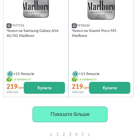
F977731
F978100
Чохол на Samsung Galaxy A16
Чохол на Xiaomi Poco M5
4G/5G Marlboro
Marlboro
+11
бонусів
+11
бонусів
Є в наявності
Є в наявності
219
219
Купити
Купити
грн
грн
239 грн
239 грн
Показати більше
1
2
3
4
5