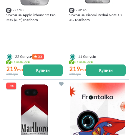
F977780
F978146
Чохол на Apple iPhone 12 Pro
Чохол на Xiaomi Redmi Note 13
Max (6.7") Marlboro
4G Marlboro
🔥
x2
+22
бонуси
+11
бонусів
Є в наявності
Є в наявності
219
219
Купити
Купити
грн
грн
239 грн
239 грн
-8%