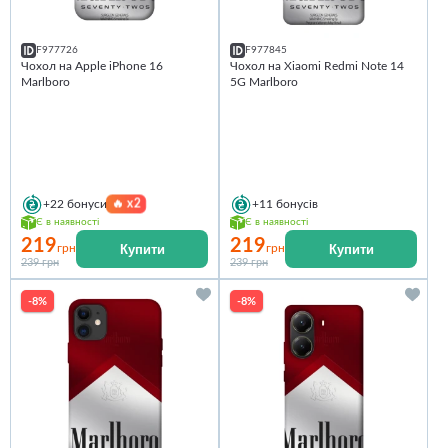
F977726
F977845
Чохол на Apple iPhone 16
Чохол на Xiaomi Redmi Note 14
Marlboro
5G Marlboro
🔥
x2
+22
бонуси
+11
бонусів
Є в наявності
Є в наявності
219
219
Купити
Купити
грн
грн
239 грн
239 грн
-8%
-8%