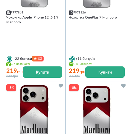
F977863
F978126
Чохол на Apple iPhone 12 (6.1")
Чохол на OnePlus 7 Marlboro
Marlboro
🔥
x2
+22
бонуси
+11
бонусів
Є в наявності
Є в наявності
219
219
Купити
Купити
грн
грн
239 грн
239 грн
-8%
-8%