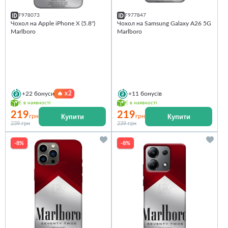
F978073
F977847
Чохол на Apple iPhone X (5.8")
Чохол на Samsung Galaxy A26 5G
Marlboro
Marlboro
🔥
x2
+22
бонуси
+11
бонусів
Є в наявності
Є в наявності
219
219
Купити
Купити
грн
грн
239 грн
239 грн
-8%
-8%