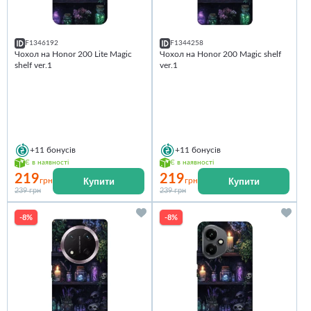
F1346192
F1344258
Чохол на Honor 200 Lite Magic
Чохол на Honor 200 Magic shelf
shelf ver.1
ver.1
+11
бонусів
+11
бонусів
Є в наявності
Є в наявності
219
219
Купити
Купити
грн
грн
239 грн
239 грн
-8%
-8%