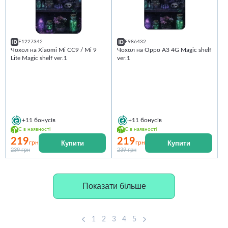
F1227342
F986432
Чохол на Xiaomi Mi CC9 / Mi 9
Чохол на Oppo A3 4G Magic shelf
Lite Magic shelf ver.1
ver.1
+11
бонусів
+11
бонусів
Є в наявності
Є в наявності
219
219
Купити
Купити
грн
грн
239 грн
239 грн
Показати більше
1
2
3
4
5