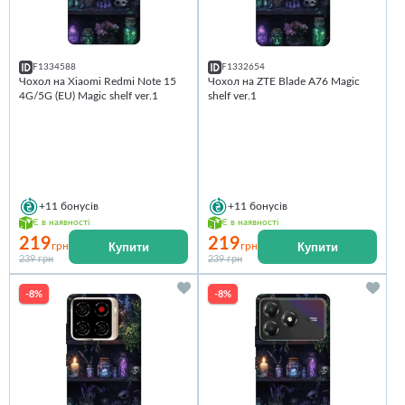
F1334588
F1332654
Чохол на Xiaomi Redmi Note 15
Чохол на ZTE Blade A76 Magic
4G/5G (EU) Magic shelf ver.1
shelf ver.1
+11
бонусів
+11
бонусів
Є в наявності
Є в наявності
219
219
Купити
Купити
грн
грн
239 грн
239 грн
-8%
-8%