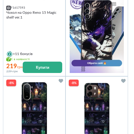
F1617593
Чохол на Oppo Reno 15 Magic
shelf ver.1
+11
бонусів
Є в наявності
219
Купити
грн
239 грн
-8%
-8%