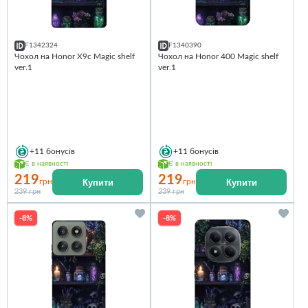
F1342324
F1340390
Чохол на Honor X9c Magic shelf
Чохол на Honor 400 Magic shelf
ver.1
ver.1
+11
бонусів
+11
бонусів
Є в наявності
Є в наявності
219
219
Купити
Купити
грн
грн
239 грн
239 грн
-8%
-8%