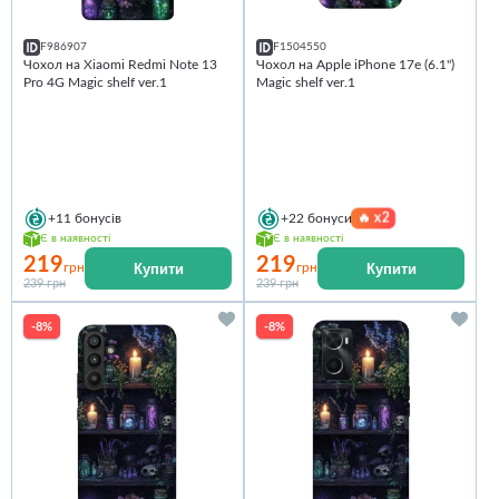
F986907
F1504550
Чохол на Xiaomi Redmi Note 13
Чохол на Apple iPhone 17e (6.1")
Pro 4G Magic shelf ver.1
Magic shelf ver.1
🔥
x2
+11
бонусів
+22
бонуси
Є в наявності
Є в наявності
219
219
Купити
Купити
грн
грн
239 грн
239 грн
-8%
-8%