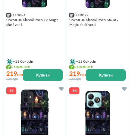
F1470821
F1448179
Чохол на Xiaomi Poco F7 Magic
Чохол на Xiaomi Poco M6 4G
shelf ver.1
Magic shelf ver.1
+11
бонусів
+11
бонусів
Є в наявності
Є в наявності
219
219
Купити
Купити
грн
грн
239 грн
239 грн
-8%
-8%