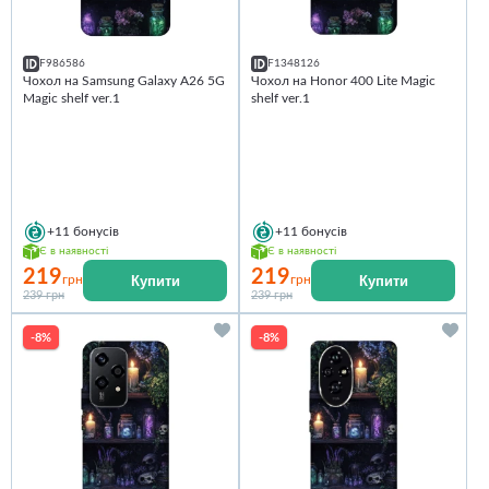
F986586
F1348126
Чохол на Samsung Galaxy A26 5G
Чохол на Honor 400 Lite Magic
Magic shelf ver.1
shelf ver.1
+11
бонусів
+11
бонусів
Є в наявності
Є в наявності
219
219
Купити
Купити
грн
грн
239 грн
239 грн
-8%
-8%