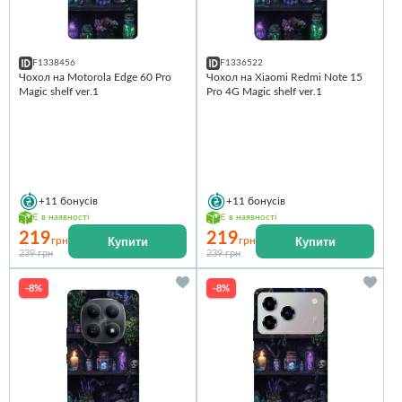
F1338456
F1336522
Чохол на Motorola Edge 60 Pro
Чохол на Xiaomi Redmi Note 15
Magic shelf ver.1
Pro 4G Magic shelf ver.1
+11
бонусів
+11
бонусів
Є в наявності
Є в наявності
219
219
Купити
Купити
грн
грн
239 грн
239 грн
-8%
-8%