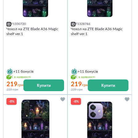
F1330720
F1328786
Чохол на ZTE Blade A56 Magic
Чохол на ZTE Blade A36 Magic
shelf ver.1
shelf ver.1
+11
бонусів
+11
бонусів
Є в наявності
Є в наявності
219
219
Купити
Купити
грн
грн
239 грн
239 грн
-8%
-8%