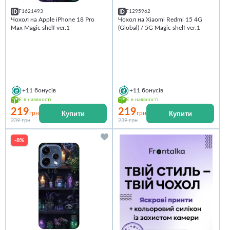
F1621493
F1295962
Чохол на Apple iPhone 18 Pro
Чохол на Xiaomi Redmi 15 4G
Max Magic shelf ver.1
(Global) / 5G Magic shelf ver.1
+11
бонусів
+11
бонусів
Є в наявності
Є в наявності
219
219
Купити
Купити
грн
грн
239 грн
239 грн
-8%