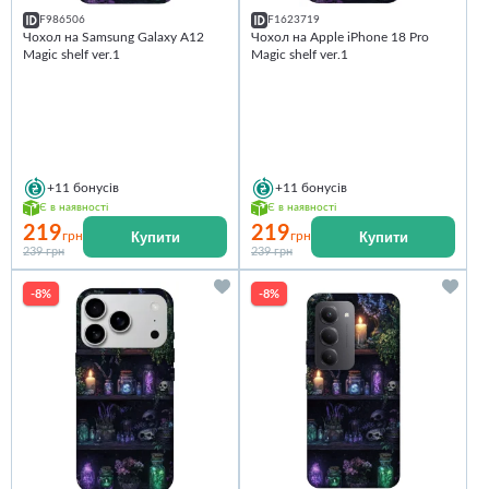
F986506
F1623719
Чохол на Samsung Galaxy A12
Чохол на Apple iPhone 18 Pro
Magic shelf ver.1
Magic shelf ver.1
+11
бонусів
+11
бонусів
Є в наявності
Є в наявності
219
219
Купити
Купити
грн
грн
239 грн
239 грн
-8%
-8%