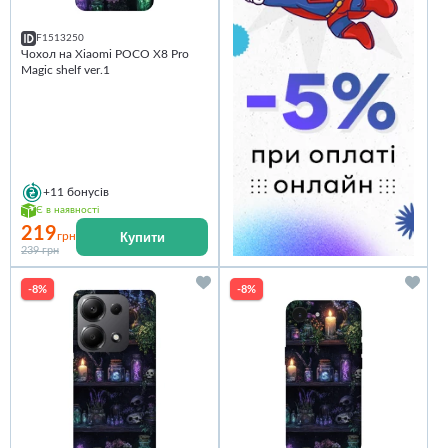
F1513250
Чохол на Xiaomi POCO X8 Pro
Magic shelf ver.1
+11
бонусів
Є в наявності
219
Купити
грн
239 грн
-8%
-8%