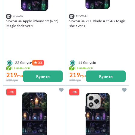
F986602
F1359645
Чохол на Apple iPhone 12 (6.1")
Чохол на ZTE Blade A75 4G Magic
Magic shelf ver.1
shelf ver.1
🔥
x2
+22
бонуси
+11
бонусів
Є в наявності
Є в наявності
219
219
Купити
Купити
грн
грн
239 грн
239 грн
-8%
-8%