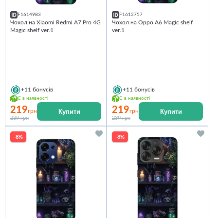
F1614983
F1612757
Чохол на Xiaomi Redmi A7 Pro 4G
Чохол на Oppo A6 Magic shelf
Magic shelf ver.1
ver.1
+11
бонусів
+11
бонусів
Є в наявності
Є в наявності
219
219
Купити
Купити
грн
грн
239 грн
239 грн
-8%
-8%