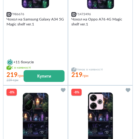
F986676
F1472496
Чохол на Samsung Galaxy A34 5G
Чохол на Oppo A76 4G Magic
Magic shelf ver.1
shelf ver.1
+11
бонусів
Є в наявності
Немає в наявності
219
219
Купити
грн
грн
239 грн
-8%
-8%