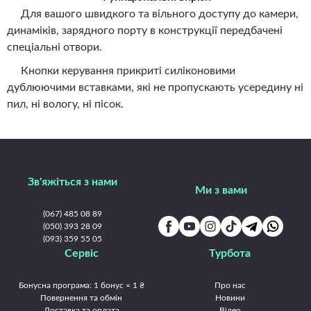
Для вашого швидкого та вільного доступу до камери,
динаміків, зарядного порту в конструкції передбачені
спеціальні отвори.
Кнопки керування прикриті силіконовими
дублюючими вставками, які не пропускають усередину ні
пил, ні вологу, ні пісок.
Зв'яжіться з нами
Ми з вами
(067) 485 08 89
(050) 393 28 09
(093) 359 55 05
Сервіс
Турбота
Бонусна програма: 1 бонус = 1 ₴
Про нас
Повернення та обмін
Новини
Доставка та оплата
Відео