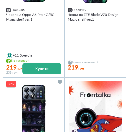
F1608305
F1568419
Чохол на Oppo A6 Pro 4G/5G
Чохол на ZTE Blade V70 Design
Magic shelf ver.1
Magic shelf ver.1
+11
бонусів
Є в наявності
Немає в наявності
219
219
Купити
грн
грн
239 грн
-8%