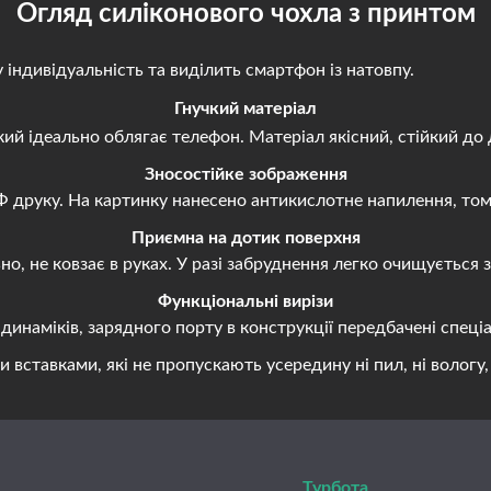
Огляд силіконового чохла з принтом
ндивідуальність та виділить смартфон із натовпу.
Гнучкий матеріал
й ідеально облягає телефон. Матеріал якісний, стійкий до 
Зносостійке зображення
руку. На картинку нанесено антикислотне напилення, тому 
Приємна на дотик поверхня
, не ковзає в руках. У разі забруднення легко очищується
Функціональні вирізи
наміків, зарядного порту в конструкції передбачені спеціа
авками, які не пропускають усередину ні пил, ні вологу, н
Турбота