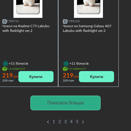
F789715
F789618
Чохол на Realme C75 Labubu
Чохол на Samsung Galaxy A07
with flashlight ver.2
Labubu with flashlight ver.2
+11
бонусів
+11
бонусів
Є в наявності
Є в наявності
219
219
Купити
Купити
грн
грн
239 грн
239 грн
Показати більше
1
2
3
4
5