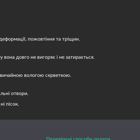
деформації, пожовтіння та тріщин.
вона довго не вигоряє і не затирається.
 звичайною вологою серветкою.
льні отвори.
і пісок.
Перевірені способи оплати