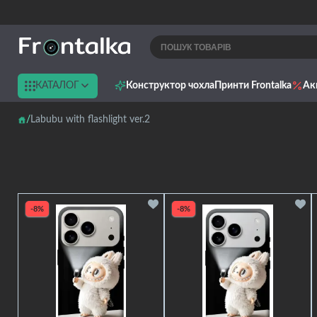
КАТАЛОГ
Конструктор чохла
Принти Frontalka
Ак
Labubu with flashlight ver.2
-8%
-8%