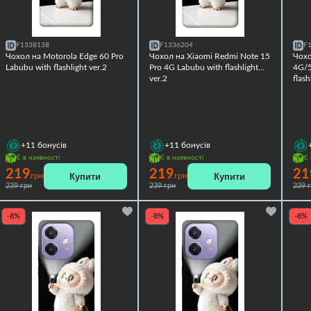
F1338138
F1336204
F
Чохол на Motorola Edge 60 Pro
Чохол на Xiaomi Redmi Note 15
Чохо
Labubu with flashlight ver.2
Pro 4G Labubu with flashlight
4G/5
ver.2
flash
+11
бонусів
+11
бонусів
Є в наявності
Є в наявності
Є 
219
219
21
Купити
Купити
грн
грн
239 грн
239 грн
239 
-8%
-8%
-8%