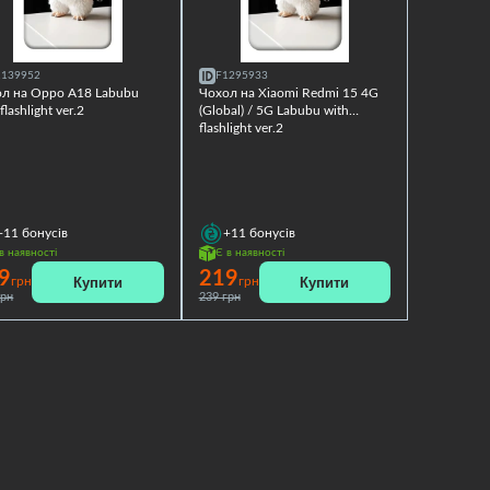
1139952
F1295933
л на Oppo A18 Labubu
Чохол на Xiaomi Redmi 15 4G
flashlight ver.2
(Global) / 5G Labubu with
flashlight ver.2
+11
бонусів
+11
бонусів
в наявності
Є в наявності
9
219
Купити
Купити
грн
грн
грн
239 грн