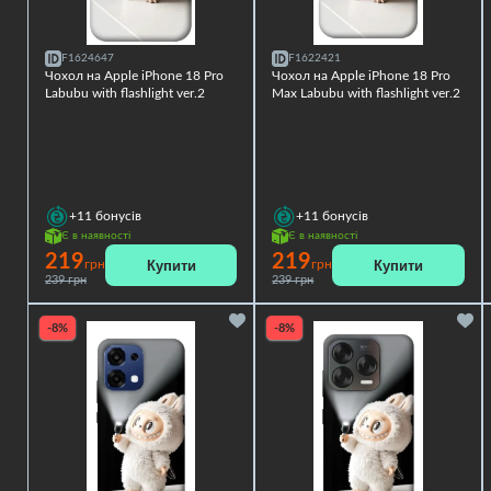
F1624647
F1622421
Чохол на Apple iPhone 18 Pro
Чохол на Apple iPhone 18 Pro
Labubu with flashlight ver.2
Max Labubu with flashlight ver.2
+11
бонусів
+11
бонусів
Є в наявності
Є в наявності
219
219
Купити
Купити
грн
грн
239 грн
239 грн
-8%
-8%