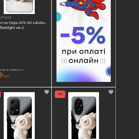
1472232
л на Oppo A76 4G Labubu
flashlight ver.2
має в наявності
9
грн
-8%