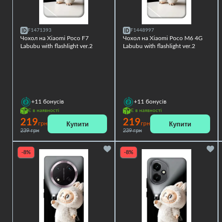
F1471393
F1448997
Чохол на Xiaomi Poco F7
Чохол на Xiaomi Poco M6 4G
Labubu with flashlight ver.2
Labubu with flashlight ver.2
+11
бонусів
+11
бонусів
Є в наявності
Є в наявності
219
219
Купити
Купити
грн
грн
239 грн
239 грн
-8%
-8%