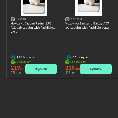
F1292188
F1290308
Чохол на Xiaomi Redmi 15C
Чохол на Samsung Galaxy A57
(Global) Labubu with flashlight
5G Labubu with flashlight ver.2
ver.2
+11
бонусів
+11
бонусів
Є в наявності
Є в наявності
219
219
Купити
Купити
грн
грн
239 грн
239 грн