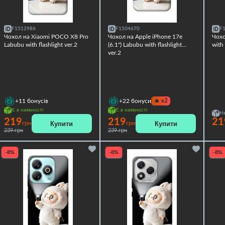
F1512986
F1504670
F
Чохол на Xiaomi POCO X8 Pro
Чохол на Apple iPhone 17e
Чохо
Labubu with flashlight ver.2
(6.1") Labubu with flashlight
with 
ver.2
🔥
x2
+11
бонусів
+22
бонуси
Є в наявності
Є в наявності
Не
219
219
21
Купити
Купити
грн
грн
239 грн
239 грн
-8%
-8%
-8%