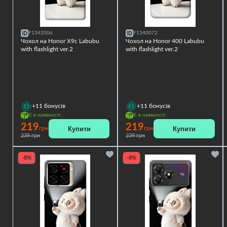
F1342006
F1340072
Чохол на Honor X9c Labubu
Чохол на Honor 400 Labubu
with flashlight ver.2
with flashlight ver.2
+11
бонусів
+11
бонусів
Є в наявності
Є в наявності
219
219
Купити
Купити
грн
грн
239 грн
239 грн
-8%
-8%