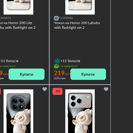
1345874
F1343940
л на Honor 200 Lite
Чохол на Honor 200 Labubu
bu with flashlight ver.2
with flashlight ver.2
+11
бонусів
+11
бонусів
в наявності
Є в наявності
9
219
Купити
Купити
грн
грн
грн
239 грн
-8%