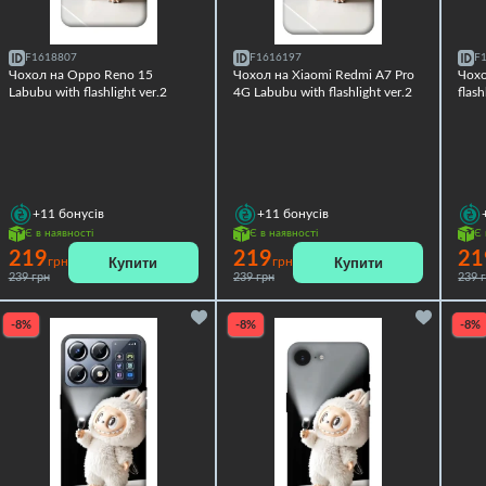
F1618807
F1616197
F
Чохол на Oppo Reno 15
Чохол на Xiaomi Redmi A7 Pro
Чохо
Labubu with flashlight ver.2
4G Labubu with flashlight ver.2
flash
+11
бонусів
+11
бонусів
Є в наявності
Є в наявності
Є 
219
219
21
Купити
Купити
грн
грн
239 грн
239 грн
239 
-8%
-8%
-8%