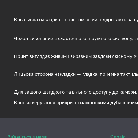
Креативна накладка з принтом, який підкреслить вашу і
Чохол виконаний з еластичного, пружного силікону, яки
Принт виглядає живим і виразним завдяки якісному УФ д
Лицьова сторона накладки — гладка, приємна тактильно
Для вашого швидкого та вільного доступу до камери, ди
Кнопки керування прикриті силіконовими дублюючими вст
Зв'яжіться з нами
Сервіс