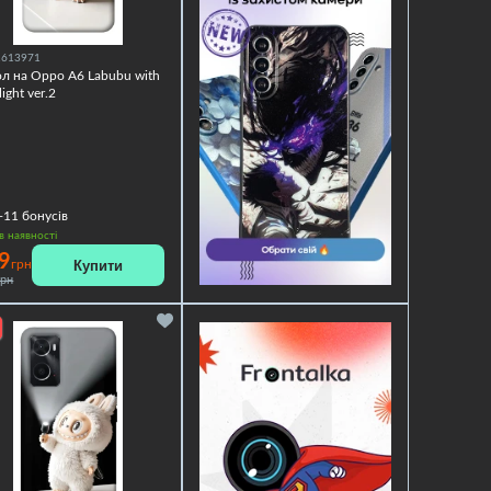
1613971
л на Oppo A6 Labubu with
light ver.2
+11
бонусів
в наявності
9
Купити
грн
грн