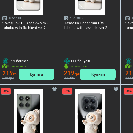
F1359410
F1347808
F
Чохол на ZTE Blade A75 4G
Чохол на Honor 400 Lite
Чохо
Labubu with flashlight ver.2
Labubu with flashlight ver.2
Labu
+11
бонусів
+11
бонусів
Є в наявності
Є в наявності
Є 
219
219
21
Купити
Купити
грн
грн
239 грн
239 грн
239 
-8%
-8%
-8%