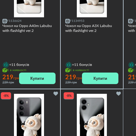
F1136624
F1134953
F
Чохол на Oppo A40m Labubu
Чохол на Oppo A3X Labubu
Чохо
with flashlight ver.2
with flashlight ver.2
with 
+11
бонусів
+11
бонусів
Є в наявності
Є в наявності
Є 
219
219
21
Купити
Купити
грн
грн
239 грн
239 грн
239 
-8%
-8%