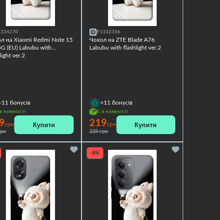
1334270
F1332336
л на Xiaomi Redmi Note 15
Чохол на ZTE Blade A76
G (EU) Labubu with
Labubu with flashlight ver.2
light ver.2
+11
бонусів
+11
бонусів
в наявності
Є в наявності
9
219
Купити
Купити
грн
грн
грн
239 грн
-8%