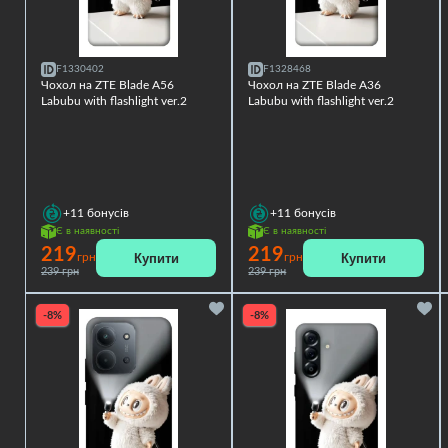
F1330402
F1328468
Чохол на ZTE Blade A56
Чохол на ZTE Blade A36
Labubu with flashlight ver.2
Labubu with flashlight ver.2
+11
бонусів
+11
бонусів
Є в наявності
Є в наявності
219
219
Купити
Купити
грн
грн
239 грн
239 грн
-8%
-8%