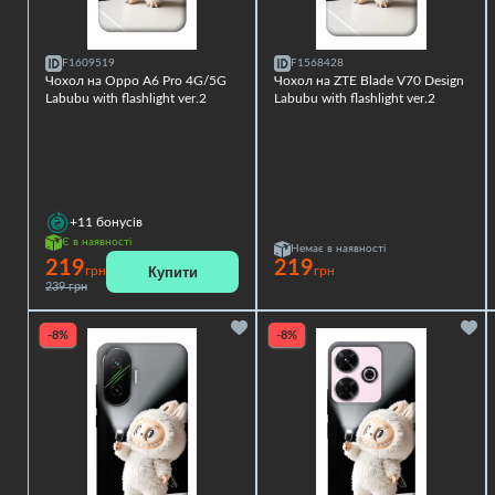
F1609519
F1568428
Чохол на Oppo A6 Pro 4G/5G
Чохол на ZTE Blade V70 Design
Labubu with flashlight ver.2
Labubu with flashlight ver.2
+11
бонусів
Є в наявності
Немає в наявності
219
219
Купити
грн
грн
239 грн
-8%
-8%