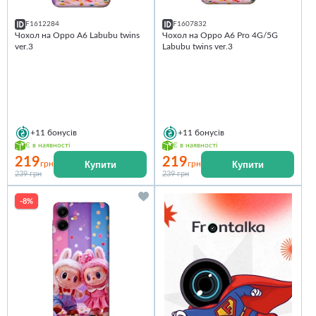
F1612284
F1607832
Чохол на Oppo A6 Labubu twins
Чохол на Oppo A6 Pro 4G/5G
ver.3
Labubu twins ver.3
+11
бонусів
+11
бонусів
Є в наявності
Є в наявності
219
219
Купити
Купити
грн
грн
239 грн
239 грн
-8%