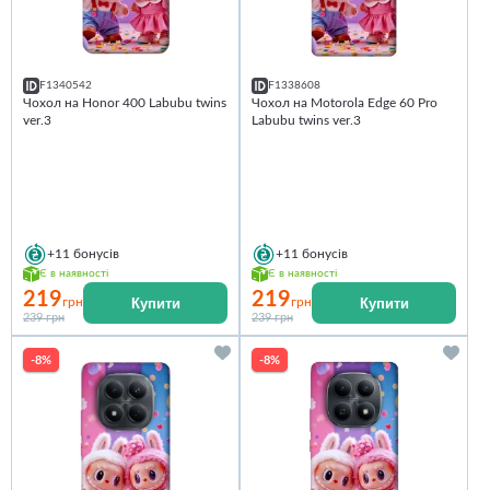
F1340542
F1338608
Чохол на Honor 400 Labubu twins
Чохол на Motorola Edge 60 Pro
ver.3
Labubu twins ver.3
+11
бонусів
+11
бонусів
Є в наявності
Є в наявності
219
219
Купити
Купити
грн
грн
239 грн
239 грн
-8%
-8%