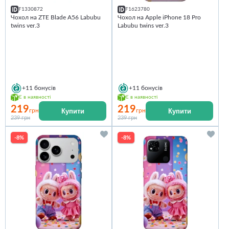
F1330872
F1623780
Чохол на ZTE Blade A56 Labubu
Чохол на Apple iPhone 18 Pro
twins ver.3
Labubu twins ver.3
+11
бонусів
+11
бонусів
Є в наявності
Є в наявності
219
219
Купити
Купити
грн
грн
239 грн
239 грн
-8%
-8%