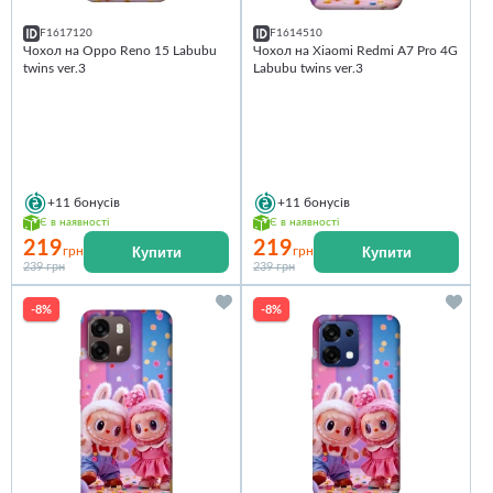
F1617120
F1614510
Чохол на Oppo Reno 15 Labubu
Чохол на Xiaomi Redmi A7 Pro 4G
twins ver.3
Labubu twins ver.3
+11
бонусів
+11
бонусів
Є в наявності
Є в наявності
219
219
Купити
Купити
грн
грн
239 грн
239 грн
-8%
-8%