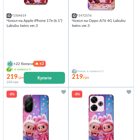
F1504619
F1472576
Чохол на Apple iPhone 17e (6.1")
Чохол на Oppo A76 4G Labubu
Labubu twins ver.3
twins ver.3
🔥
x2
+22
бонуси
Є в наявності
Немає в наявності
219
219
Купити
грн
грн
239 грн
-8%
-8%