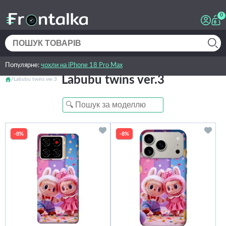
0
Популярне:
чохли на iPhone 18 Pro Max
Labubu twins ver.3
Labubu twins ver.3
-8%
-8%