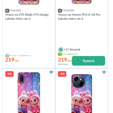
F1567032
F1513330
Чохол на ZTE Blade V70 Design
Чохол на Xiaomi POCO X8 Pro
Labubu twins ver.3
Labubu twins ver.3
+11
бонусів
Є в наявності
Немає в наявності
219
219
Купити
грн
грн
239 грн
-8%
-8%