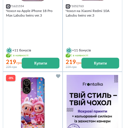
F1621554
F1052763
Чохол на Apple iPhone 18 Pro
Чохол на Xiaomi Redmi 10A
Max Labubu twins ver.3
Labubu twins ver.3
+11
бонусів
+11
бонусів
Є в наявності
Є в наявності
219
219
Купити
Купити
грн
грн
239 грн
239 грн
-8%