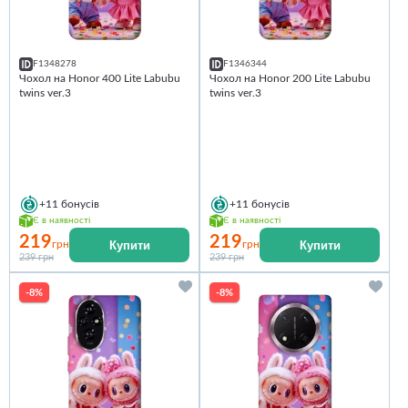
F1348278
F1346344
Чохол на Honor 400 Lite Labubu
Чохол на Honor 200 Lite Labubu
twins ver.3
twins ver.3
+11
бонусів
+11
бонусів
Є в наявності
Є в наявності
219
219
Купити
Купити
грн
грн
239 грн
239 грн
-8%
-8%