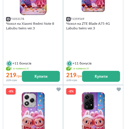
F1053178
F1359569
Чохол на Xiaomi Redmi Note 8
Чохол на ZTE Blade A75 4G
Labubu twins ver.3
Labubu twins ver.3
+11
бонусів
+11
бонусів
Є в наявності
Є в наявності
219
219
Купити
Купити
грн
грн
239 грн
239 грн
-8%
-8%