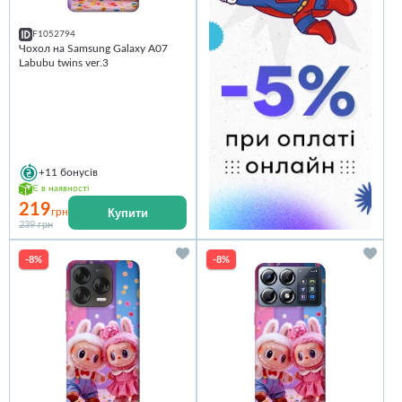
F1052794
Чохол на Samsung Galaxy A07
Labubu twins ver.3
+11
бонусів
Є в наявності
219
Купити
грн
239 грн
-8%
-8%