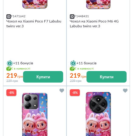
F1471642
F1448431
Чохол на Xiaomi Poco F7 Labubu
Чохол на Xiaomi Poco M6 4G
twins ver.3
Labubu twins ver.3
+11
бонусів
+11
бонусів
Є в наявності
Є в наявності
219
219
Купити
Купити
грн
грн
239 грн
239 грн
-8%
-8%