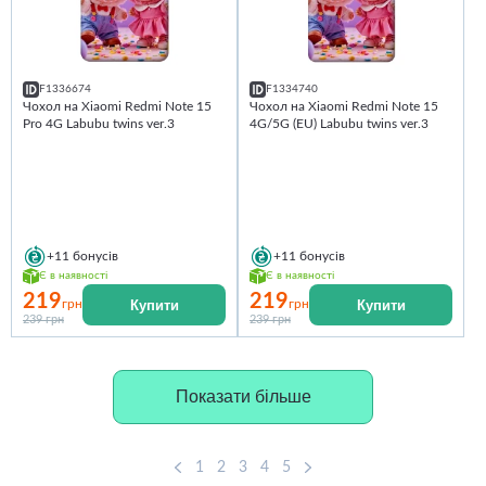
F1336674
F1334740
Чохол на Xiaomi Redmi Note 15
Чохол на Xiaomi Redmi Note 15
Pro 4G Labubu twins ver.3
4G/5G (EU) Labubu twins ver.3
+11
бонусів
+11
бонусів
Є в наявності
Є в наявності
219
219
Купити
Купити
грн
грн
239 грн
239 грн
Показати більше
1
2
3
4
5