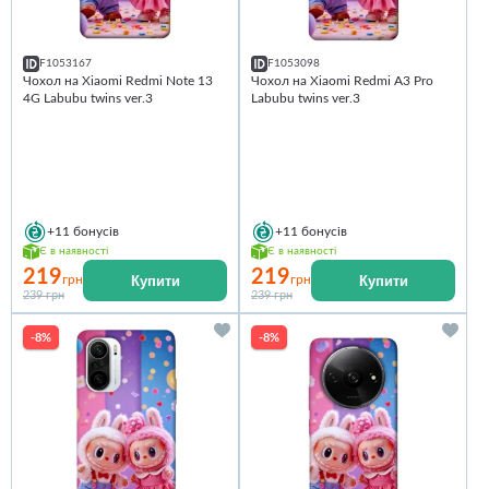
F1053167
F1053098
Чохол на Xiaomi Redmi Note 13
Чохол на Xiaomi Redmi A3 Pro
4G Labubu twins ver.3
Labubu twins ver.3
+11
бонусів
+11
бонусів
Є в наявності
Є в наявності
219
219
Купити
Купити
грн
грн
239 грн
239 грн
-8%
-8%