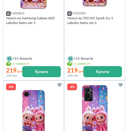
F1052815
F1052965
Чохол на Samsung Galaxy A02
Чохол на TECNO Spark Go 1
Labubu twins ver.3
Labubu twins ver.3
+11
бонусів
+11
бонусів
Є в наявності
Є в наявності
219
219
Купити
Купити
грн
грн
239 грн
239 грн
-8%
-8%