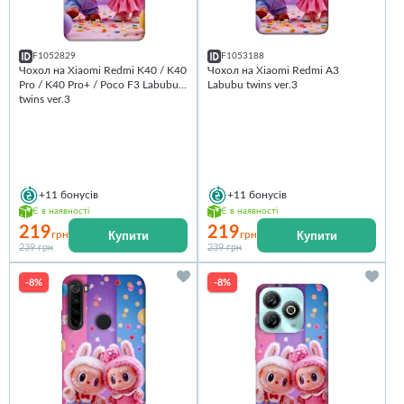
F1052829
F1053188
Чохол на Xiaomi Redmi K40 / K40
Чохол на Xiaomi Redmi A3
Pro / K40 Pro+ / Poco F3 Labubu
Labubu twins ver.3
twins ver.3
+11
бонусів
+11
бонусів
Є в наявності
Є в наявності
219
219
Купити
Купити
грн
грн
239 грн
239 грн
-8%
-8%