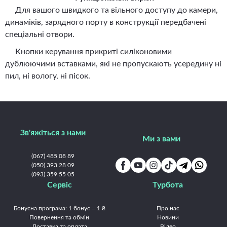
Для вашого швидкого та вільного доступу до камери,
динаміків, зарядного порту в конструкції передбачені
спеціальні отвори.
Кнопки керування прикриті силіконовими
дублюючими вставками, які не пропускають усередину ні
пил, ні вологу, ні пісок.
Зв'яжіться з нами
Ми з вами
(067) 485 08 89
(050) 393 28 09
(093) 359 55 05
Сервіс
Турбота
Бонусна програма: 1 бонус = 1 ₴
Про нас
Повернення та обмін
Новини
Доставка та оплата
Відео