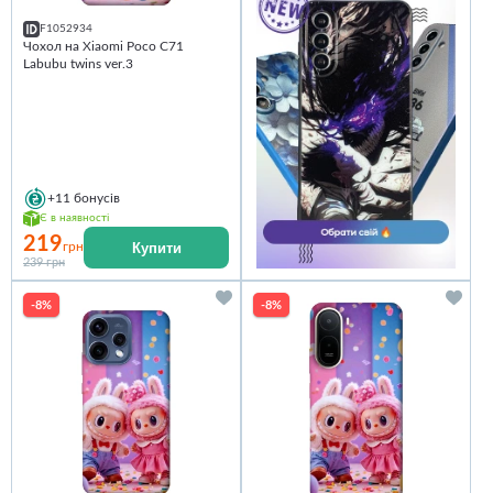
F1052934
Чохол на Xiaomi Poco C71
Labubu twins ver.3
+11
бонусів
Є в наявності
219
Купити
грн
239 грн
-8%
-8%