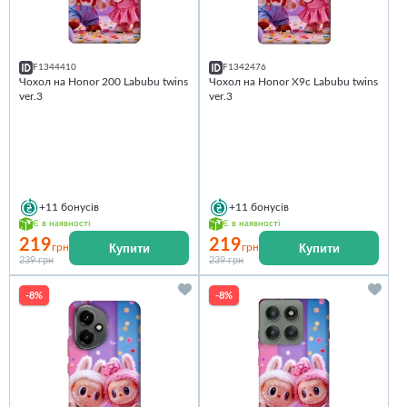
F1344410
F1342476
Чохол на Honor 200 Labubu twins
Чохол на Honor X9c Labubu twins
ver.3
ver.3
+11
бонусів
+11
бонусів
Є в наявності
Є в наявності
219
219
Купити
Купити
грн
грн
239 грн
239 грн
-8%
-8%