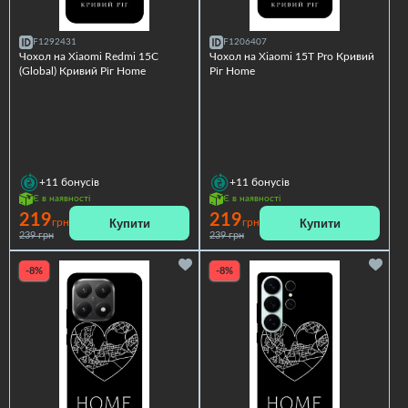
F1292431
F1206407
Чохол на Xiaomi Redmi 15C
Чохол на Xiaomi 15T Pro Кривий
(Global) Кривий Ріг Home
Ріг Home
+11
бонусів
+11
бонусів
Є в наявності
Є в наявності
219
219
Купити
Купити
грн
грн
239 грн
239 грн
-8%
-8%