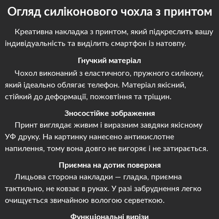
Огляд силіконового чохла з принтом
Креативна накладка з принтом, який підкреслить вашу
індивідуальність та виділить смартфон із натовпу.
Гнучкий матеріал
Чохол виконаний з еластичного, пружного силікону,
який ідеально облягає телефон. Матеріал якісний,
стійкий до деформації, пожовтіння та тріщин.
Зносостійке зображення
Принт виглядає живим і виразним завдяки якісному
УФ друку. На картинку нанесено антикислотне
напилення, тому вона довго не вигоряє і не затирається.
Приємна на дотик поверхня
Лицьова сторона накладки — гладка, приємна
тактильно, не ковзає в руках. У разі забруднення легко
очищується звичайною вологою серветкою.
Функціональні вирізи