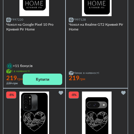
F997220
F997128
Чохол на Google Pixel 10 Pro
Чохол на Realme GT2 Кривий Ріг
Кривий Ріг Home
Home
+11
бонусів
Є в наявності
Немає в наявності
219
219
Купити
грн
грн
239 грн
-8%
-8%