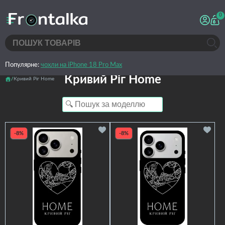
0
Популярне:
чохли на iPhone 18 Pro Max
Кривий Ріг Home
Кривий Ріг Home
-8%
-8%