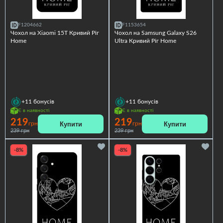
F1204662
F1153654
Чохол на Xiaomi 15T Кривий Ріг
Чохол на Samsung Galaxy S26
Home
Ultra Кривий Ріг Home
+11
бонусів
+11
бонусів
Є в наявності
Є в наявності
219
219
Купити
Купити
грн
грн
239 грн
239 грн
-8%
-8%