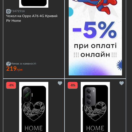
F1472516
Чохол на Oppo A76 4G Кривий
Ріг Home
Немає в наявності
219
грн
-8%
-8%