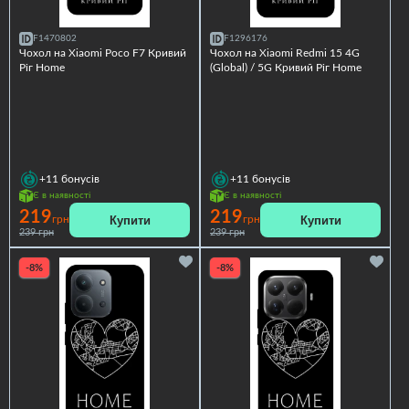
F1470802
F1296176
Чохол на Xiaomi Poco F7 Кривий
Чохол на Xiaomi Redmi 15 4G
Ріг Home
(Global) / 5G Кривий Ріг Home
+11
бонусів
+11
бонусів
Є в наявності
Є в наявності
219
219
Купити
Купити
грн
грн
239 грн
239 грн
-8%
-8%