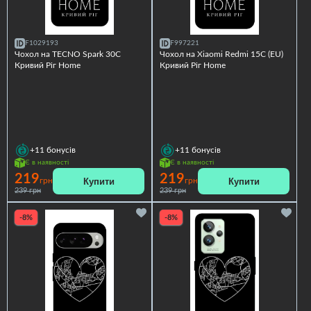
F1029193
F997221
Чохол на TECNO Spark 30C
Чохол на Xiaomi Redmi 15C (EU)
Кривий Ріг Home
Кривий Ріг Home
+11
бонусів
+11
бонусів
Є в наявності
Є в наявності
219
219
Купити
Купити
грн
грн
239 грн
239 грн
-8%
-8%