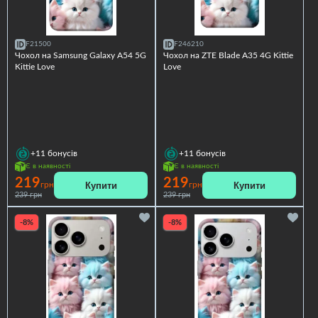
F21500
F246210
Чохол на Samsung Galaxy A54 5G
Чохол на ZTE Blade A35 4G Kittie
Kittie Love
Love
+11
бонусів
+11
бонусів
Є в наявності
Є в наявності
219
219
Купити
Купити
грн
грн
239 грн
239 грн
-8%
-8%