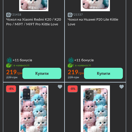
F21418
F21537
Чохол на Xiaomi Redmi K20 / K20
Чохол на Huawei P20 Lite Kittie
Pro / Mi9T / Mi9T Pro Kittie Love
Love
+11
бонусів
+11
бонусів
Є в наявності
Є в наявності
219
219
Купити
Купити
грн
грн
239 грн
239 грн
-8%
-8%