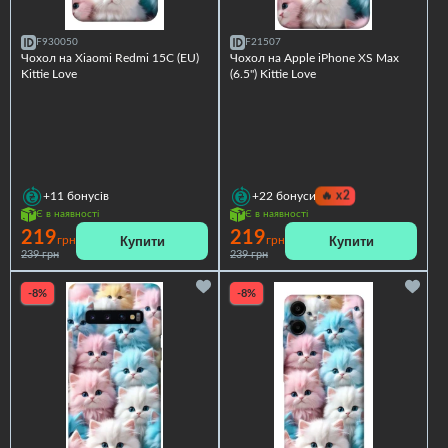
F930050
F21507
Чохол на Xiaomi Redmi 15C (EU)
Чохол на Apple iPhone XS Max
Kittie Love
(6.5") Kittie Love
🔥
x2
+11
бонусів
+22
бонуси
Є в наявності
Є в наявності
219
219
Купити
Купити
грн
грн
239 грн
239 грн
-8%
-8%