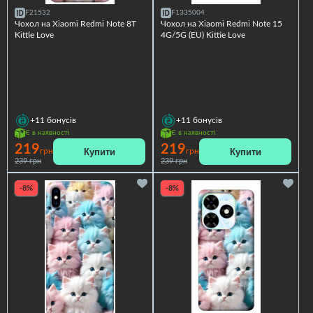
F21532
F1335004
Чохол на Xiaomi Redmi Note 8T
Чохол на Xiaomi Redmi Note 15
Kittie Love
4G/5G (EU) Kittie Love
+11
бонусів
+11
бонусів
Є в наявності
Є в наявності
219
219
Купити
Купити
грн
грн
239 грн
239 грн
-8%
-8%