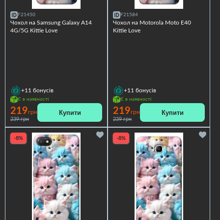
F21450
F21584
Чохол на Samsung Galaxy A14
Чохол на Motorola Moto E40
4G/5G Kittie Love
Kittie Love
+11
бонусів
+11
бонусів
Є в наявності
Є в наявності
219
219
Купити
Купити
грн
грн
239 грн
239 грн
-8%
-8%