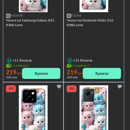
F632078
F21346
Чохол на Samsung Galaxy A51
Чохол на Motorola Moto G32
Kittie Love
Kittie Love
+11
бонусів
+11
бонусів
Є в наявності
Є в наявності
219
219
Купити
Купити
грн
грн
239 грн
239 грн
-8%
-8%