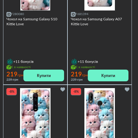
F280080
F681394
Чохол на Samsung Galaxy S10
Чохол на Samsung Galaxy A07
Kittie Love
Kittie Love
+11
бонусів
+11
бонусів
Є в наявності
Є в наявності
219
219
Купити
Купити
грн
грн
239 грн
239 грн
-8%
-8%