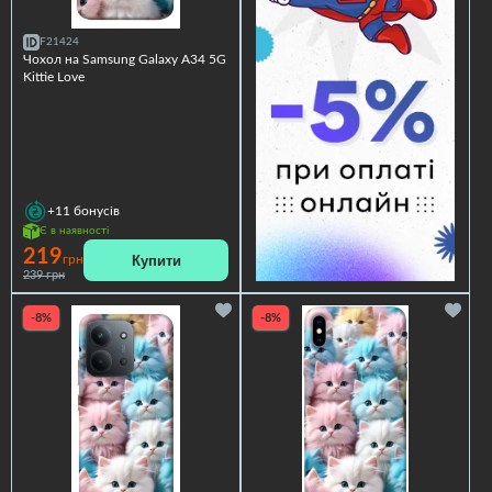
F21424
Чохол на Samsung Galaxy A34 5G
Kittie Love
+11
бонусів
Є в наявності
219
Купити
грн
239 грн
-8%
-8%