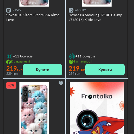
F21527
F645839
Чохол на Xiaomi Redmi 6A Kittie
Чохол на Samsung J710F Galaxy
Love
J7 (2016) Kittie Love
+11
бонусів
+11
бонусів
Є в наявності
Є в наявності
219
219
Купити
Купити
грн
грн
239 грн
239 грн
-8%