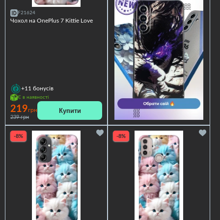
F21624
Чохол на OnePlus 7 Kittie Love
+11
бонусів
Є в наявності
219
Купити
грн
239 грн
-8%
-8%