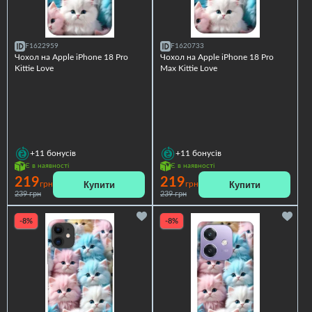
F1622959
F1620733
Чохол на Apple iPhone 18 Pro
Чохол на Apple iPhone 18 Pro
Kittie Love
Max Kittie Love
+11
бонусів
+11
бонусів
Є в наявності
Є в наявності
219
219
Купити
Купити
грн
грн
239 грн
239 грн
-8%
-8%