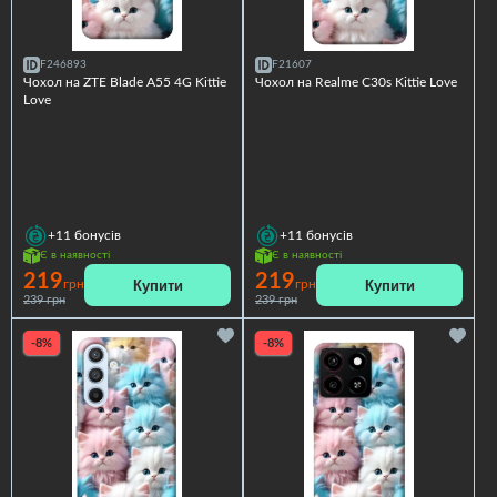
F246893
F21607
Чохол на ZTE Blade A55 4G Kittie
Чохол на Realme C30s Kittie Love
Love
+11
бонусів
+11
бонусів
Є в наявності
Є в наявності
219
219
Купити
Купити
грн
грн
239 грн
239 грн
-8%
-8%