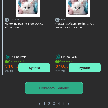
F332409
F218058
Чохол на Realme Note 50 5G
Чохол на Xiaomi Redmi 14C /
Kittie Love
Poco C75 Kittie Love
+11
бонусів
+11
бонусів
Є в наявності
Є в наявності
219
219
Купити
Купити
грн
грн
239 грн
239 грн
Показати більше
1
2
3
4
5