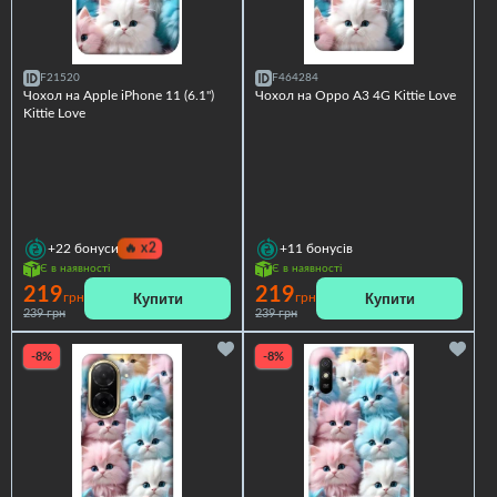
F21520
F464284
Чохол на Apple iPhone 11 (6.1")
Чохол на Oppo A3 4G Kittie Love
Kittie Love
🔥
x2
+22
бонуси
+11
бонусів
Є в наявності
Є в наявності
219
219
Купити
Купити
грн
грн
239 грн
239 грн
-8%
-8%