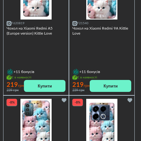
F620819
F21540
Чохол на Xiaomi Redmi A5
Чохол на Xiaomi Redmi 9A Kittie
(Europe version) Kittie Love
Love
+11
бонусів
+11
бонусів
Є в наявності
Є в наявності
219
219
Купити
Купити
грн
грн
239 грн
239 грн
-8%
-8%