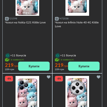
F21598
F472038
Чохол на Nokia G21 Kittie Love
Чохол на Infinix Note 40 4G Kittie
Love
+11
бонусів
+11
бонусів
Є в наявності
Є в наявності
219
219
Купити
Купити
грн
грн
239 грн
239 грн
-8%
-8%