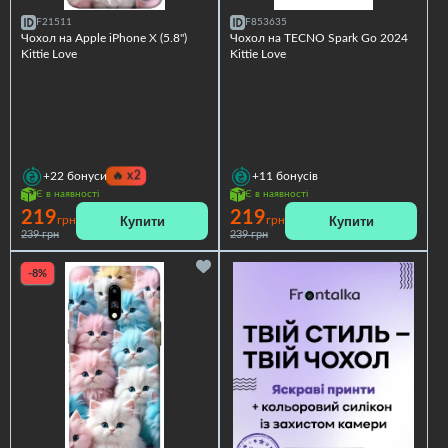
F21511
F853635
Чохол на Apple iPhone X (5.8")
Чохол на TECNO Spark Go 2024
Kittie Love
Kittie Love
🔥
x2
+22
бонуси
+11
бонусів
Є в наявності
Є в наявності
219
219
Купити
Купити
грн
грн
239 грн
239 грн
-8%