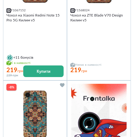
F1067152
F1568024
Чохол на Xiaomi Redmi Note 15
Чохол на ZTE Blade V70 Design
Pro 5G Килим v5
Килим v5
+11
бонусів
Є в наявності
Немає в наявності
219
219
Купити
грн
грн
239 грн
-8%