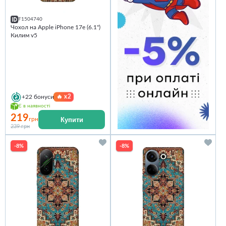
F1504740
Чохол на Apple iPhone 17e (6.1")
Килим v5
🔥
x2
+22
бонуси
Є в наявності
219
Купити
грн
239 грн
-8%
-8%