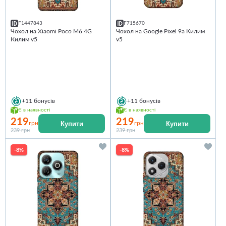
F1447843
F715670
Чохол на Xiaomi Poco M6 4G
Чохол на Google Pixel 9a Килим
Килим v5
v5
+11
бонусів
+11
бонусів
Є в наявності
Є в наявності
219
219
Купити
Купити
грн
грн
239 грн
239 грн
-8%
-8%