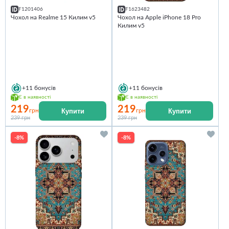
F1201406
F1623482
Чохол на Realme 15 Килим v5
Чохол на Apple iPhone 18 Pro
Килим v5
+11
бонусів
+11
бонусів
Є в наявності
Є в наявності
219
219
Купити
Купити
грн
грн
239 грн
239 грн
-8%
-8%