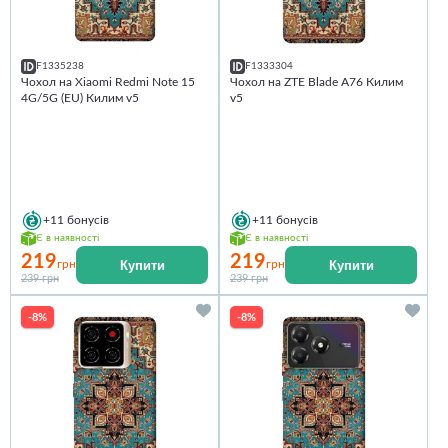
F1335238
F1333304
Чохол на Xiaomi Redmi Note 15
Чохол на ZTE Blade A76 Килим
4G/5G (EU) Килим v5
v5
+11
бонусів
+11
бонусів
Є в наявності
Є в наявності
219
219
Купити
Купити
грн
грн
239 грн
239 грн
-8%
-8%