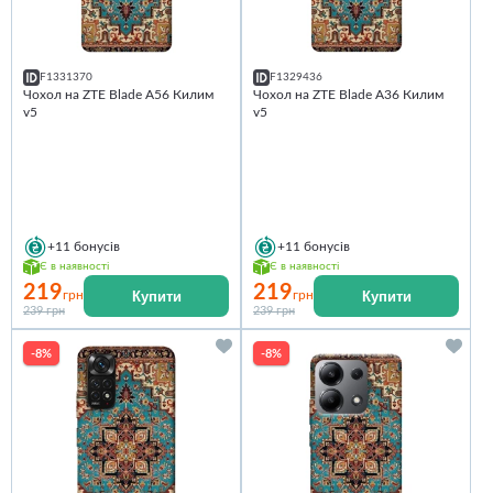
F1331370
F1329436
Чохол на ZTE Blade A56 Килим
Чохол на ZTE Blade A36 Килим
v5
v5
+11
бонусів
+11
бонусів
Є в наявності
Є в наявності
219
219
Купити
Купити
грн
грн
239 грн
239 грн
-8%
-8%