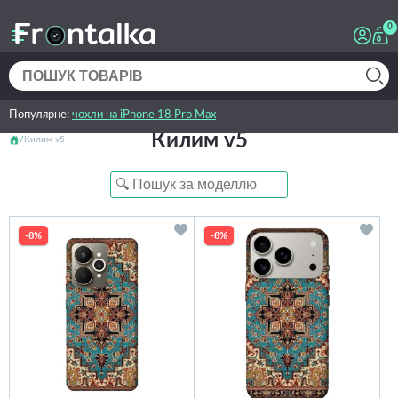
0
Популярне:
чохли на iPhone 18 Pro Max
Килим v5
Килим v5
-8%
-8%