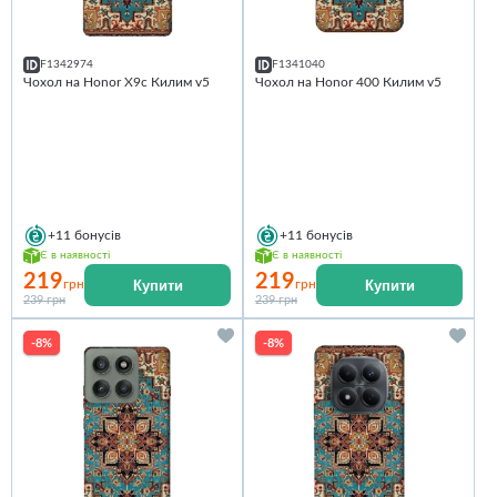
F1342974
F1341040
Чохол на Honor X9c Килим v5
Чохол на Honor 400 Килим v5
+11
бонусів
+11
бонусів
Є в наявності
Є в наявності
219
219
Купити
Купити
грн
грн
239 грн
239 грн
-8%
-8%