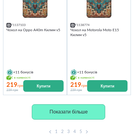
F1137103
F1138774
Чохол на Oppo A40m Килим v5
Чохол на Motorola Moto E15
Килим v5
+11
бонусів
+11
бонусів
Є в наявності
Є в наявності
219
219
Купити
Купити
грн
грн
239 грн
239 грн
Показати більше
1
2
3
4
5