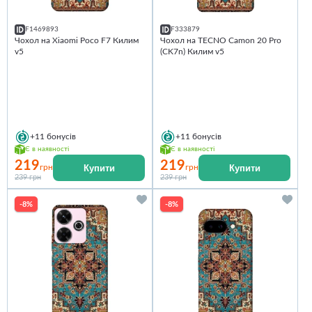
F1469893
F333879
Чохол на Xiaomi Poco F7 Килим
Чохол на TECNO Camon 20 Pro
v5
(CK7n) Килим v5
+11
бонусів
+11
бонусів
Є в наявності
Є в наявності
219
219
Купити
Купити
грн
грн
239 грн
239 грн
-8%
-8%