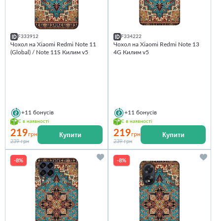
F333912
F334222
Чохол на Xiaomi Redmi Note 11
Чохол на Xiaomi Redmi Note 13
(Global) / Note 11S Килим v5
4G Килим v5
+11
бонусів
+11
бонусів
Є в наявності
Є в наявності
219
219
Купити
Купити
грн
грн
239 грн
239 грн
-8%
-8%