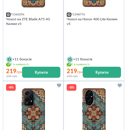
F1360296
F1348776
Чохол на ZTE Blade A75 4G
Чохол на Honor 400 Lite Килим
Килим v5
v5
+11
бонусів
+11
бонусів
Є в наявності
Є в наявності
219
219
Купити
Купити
грн
грн
239 грн
239 грн
-8%
-8%