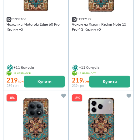
F1339106
F1337172
Чохол на Motorola Edge 60 Pro
Чохол на Xiaomi Redmi Note 15
Килим v5
Pro 4G Килим v5
+11
бонусів
+11
бонусів
Є в наявності
Є в наявності
219
219
Купити
Купити
грн
грн
239 грн
239 грн
-8%
-8%