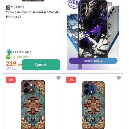
F1615802
Чохол на Xiaomi Redmi A7 Pro 4G
Килим v5
+11
бонусів
Є в наявності
219
Купити
грн
239 грн
-8%
-8%