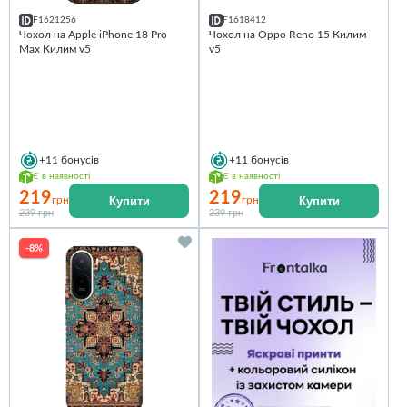
F1621256
F1618412
Чохол на Apple iPhone 18 Pro
Чохол на Oppo Reno 15 Килим
Max Килим v5
v5
+11
бонусів
+11
бонусів
Є в наявності
Є в наявності
219
219
Купити
Купити
грн
грн
239 грн
239 грн
-8%