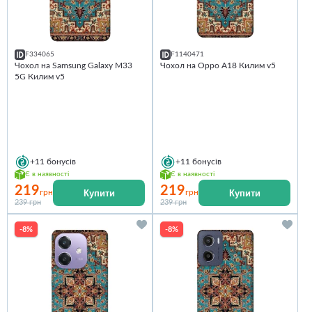
F334065
F1140471
Чохол на Samsung Galaxy M33
Чохол на Oppo A18 Килим v5
5G Килим v5
+11
бонусів
+11
бонусів
Є в наявності
Є в наявності
219
219
Купити
Купити
грн
грн
239 грн
239 грн
-8%
-8%