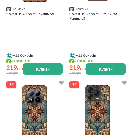
F1613576
F1609124
Чохол на Oppo A6 Килим v5
Чохол на Oppo A6 Pro 4G/5G
Килим v5
+11
бонусів
+11
бонусів
Є в наявності
Є в наявності
219
219
Купити
Купити
грн
грн
239 грн
239 грн
-8%
-8%