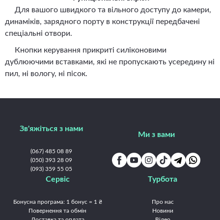
Для вашого швидкого та вільного доступу до камери,
динаміків, зарядного порту в конструкції передбачені
спеціальні отвори.
Кнопки керування прикриті силіконовими
дублюючими вставками, які не пропускають усередину ні
пил, ні вологу, ні пісок.
Зв'яжіться з нами
Ми з вами
(067) 485 08 89
(050) 393 28 09
(093) 359 55 05
Сервіс
Турбота
Бонусна програма: 1 бонус = 1 ₴
Про нас
Повернення та обмін
Новини
Доставка та оплата
Відео