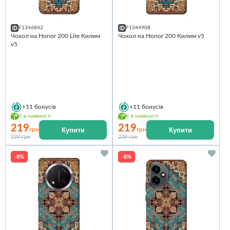
F1346842
F1344908
Чохол на Honor 200 Lite Килим
Чохол на Honor 200 Килим v5
v5
+11
бонусів
+11
бонусів
Є в наявності
Є в наявності
219
219
Купити
Купити
грн
грн
239 грн
239 грн
-8%
-8%