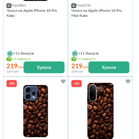
F1624961
F1622735
Чохол на Apple iPhone 18 Pro
Чохол на Apple iPhone 18 Pro
Кава
Max Кава
+11
бонусів
+11
бонусів
Є в наявності
Є в наявності
219
219
Купити
Купити
грн
грн
239 грн
239 грн
-8%
-8%