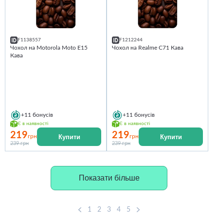
F1138557
F1212244
Чохол на Motorola Moto E15
Чохол на Realme C71 Кава
Кава
+11
бонусів
+11
бонусів
Є в наявності
Є в наявності
219
219
Купити
Купити
грн
грн
239 грн
239 грн
Показати більше
1
2
3
4
5