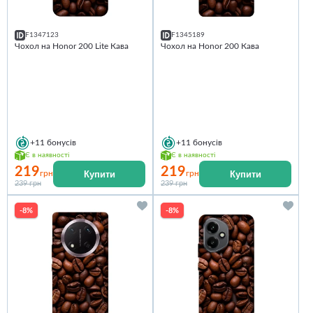
F1347123
F1345189
Чохол на Honor 200 Lite Кава
Чохол на Honor 200 Кава
+11
бонусів
+11
бонусів
Є в наявності
Є в наявності
219
219
Купити
Купити
грн
грн
239 грн
239 грн
-8%
-8%