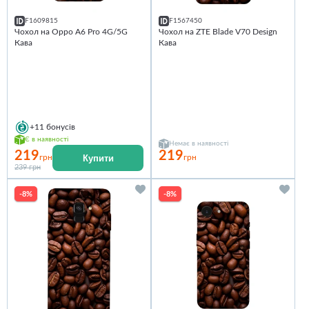
F1609815
F1567450
Чохол на Oppo A6 Pro 4G/5G
Чохол на ZTE Blade V70 Design
Кава
Кава
+11
бонусів
Є в наявності
Немає в наявності
219
219
Купити
грн
грн
239 грн
-8%
-8%