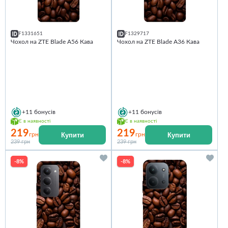
F1331651
F1329717
Чохол на ZTE Blade A56 Кава
Чохол на ZTE Blade A36 Кава
+11
бонусів
+11
бонусів
Є в наявності
Є в наявності
219
219
Купити
Купити
грн
грн
239 грн
239 грн
-8%
-8%