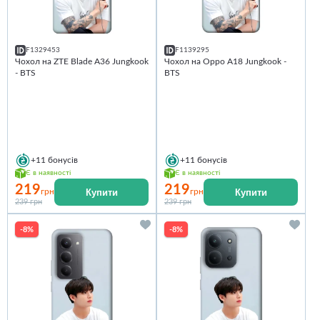
F1329453
F1139295
Чохол на ZTE Blade A36 Jungkook
Чохол на Oppo A18 Jungkook -
- BTS
BTS
+11
бонусів
+11
бонусів
Є в наявності
Є в наявності
219
219
Купити
Купити
грн
грн
239 грн
239 грн
-8%
-8%