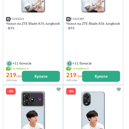
F1333321
F1331387
Чохол на ZTE Blade A76 Jungkook
Чохол на ZTE Blade A56 Jungkook
- BTS
- BTS
+11
бонусів
+11
бонусів
Є в наявності
Є в наявності
219
219
Купити
Купити
грн
грн
239 грн
239 грн
-8%
-8%