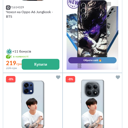
F1614329
Чохол на Oppo A6 Jungkook -
BTS
+11
бонусів
Є в наявності
219
Купити
грн
239 грн
-8%
-8%