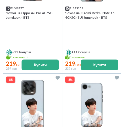
F1609877
F1335255
Чохол на Oppo A6 Pro 4G/5G
Чохол на Xiaomi Redmi Note 15
Jungkook - BTS
4G/5G (EU) Jungkook - BTS
+11
бонусів
+11
бонусів
Є в наявності
Є в наявності
219
219
Купити
Купити
грн
грн
239 грн
239 грн
-8%
-8%