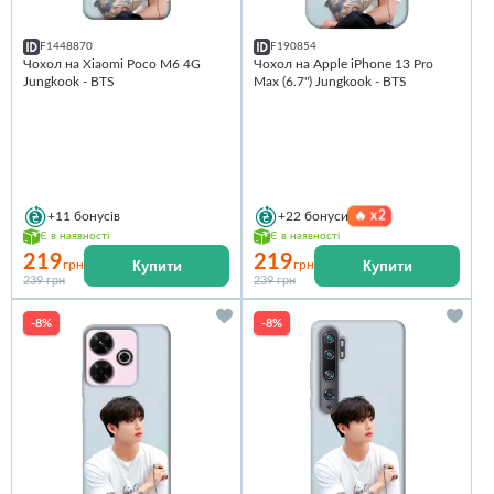
F1448870
F190854
Чохол на Xiaomi Poco M6 4G
Чохол на Apple iPhone 13 Pro
Jungkook - BTS
Max (6.7") Jungkook - BTS
🔥
x2
+11
бонусів
+22
бонуси
Є в наявності
Є в наявності
219
219
Купити
Купити
грн
грн
239 грн
239 грн
-8%
-8%