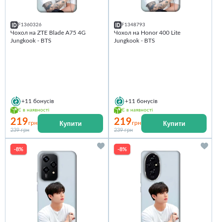
F1360326
F1348793
Чохол на ZTE Blade A75 4G
Чохол на Honor 400 Lite
Jungkook - BTS
Jungkook - BTS
+11
бонусів
+11
бонусів
Є в наявності
Є в наявності
219
219
Купити
Купити
грн
грн
239 грн
239 грн
-8%
-8%