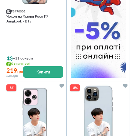
F1470002
Чохол на Xiaomi Poco F7
Jungkook - BTS
+11
бонусів
Є в наявності
219
Купити
грн
239 грн
-8%
-8%