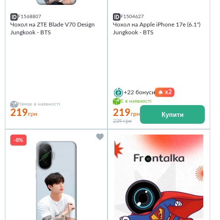
F1568807
F1504627
Чохол на ZTE Blade V70 Design
Чохол на Apple iPhone 17e (6.1")
Jungkook - BTS
Jungkook - BTS
🔥
x2
+22
бонуси
Є в наявності
Немає в наявності
219
219
Купити
грн
грн
239 грн
-8%