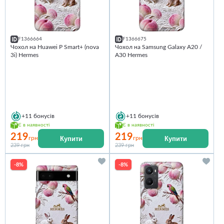
F1366664
F1366675
Чохол на Huawei P Smart+ (nova
Чохол на Samsung Galaxy A20 /
3i) Hermes
A30 Hermes
+11
бонусів
+11
бонусів
Є в наявності
Є в наявності
219
219
Купити
Купити
грн
грн
239 грн
239 грн
-8%
-8%