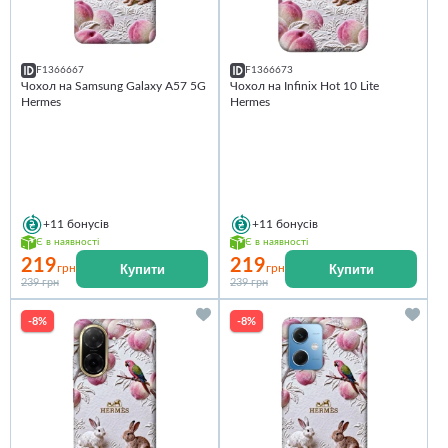
F1366667
F1366673
Чохол на Samsung Galaxy A57 5G
Чохол на Infinix Hot 10 Lite
Hermes
Hermes
+11
бонусів
+11
бонусів
Є в наявності
Є в наявності
219
219
Купити
Купити
грн
грн
239 грн
239 грн
-8%
-8%