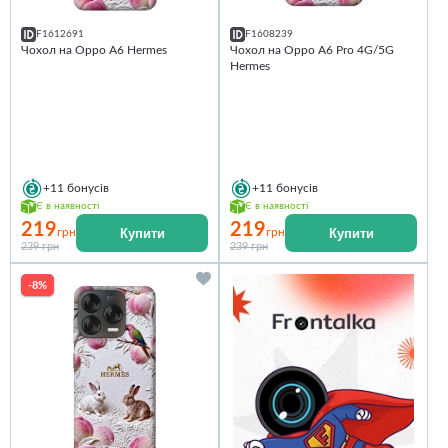
F1612691
F1608239
Чохол на Oppo A6 Hermes
Чохол на Oppo A6 Pro 4G/5G
Hermes
+11
бонусів
+11
бонусів
Є в наявності
Є в наявності
219
219
Купити
Купити
грн
грн
239 грн
239 грн
-8%