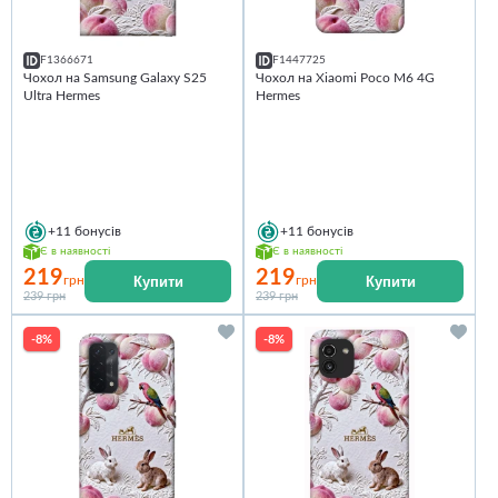
F1366671
F1447725
Чохол на Samsung Galaxy S25
Чохол на Xiaomi Poco M6 4G
Ultra Hermes
Hermes
+11
бонусів
+11
бонусів
Є в наявності
Є в наявності
219
219
Купити
Купити
грн
грн
239 грн
239 грн
-8%
-8%