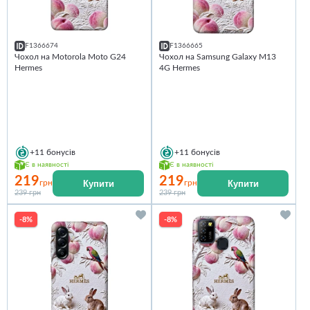
F1366674
F1366665
Чохол на Motorola Moto G24
Чохол на Samsung Galaxy M13
Hermes
4G Hermes
+11
бонусів
+11
бонусів
Є в наявності
Є в наявності
219
219
Купити
Купити
грн
грн
239 грн
239 грн
-8%
-8%