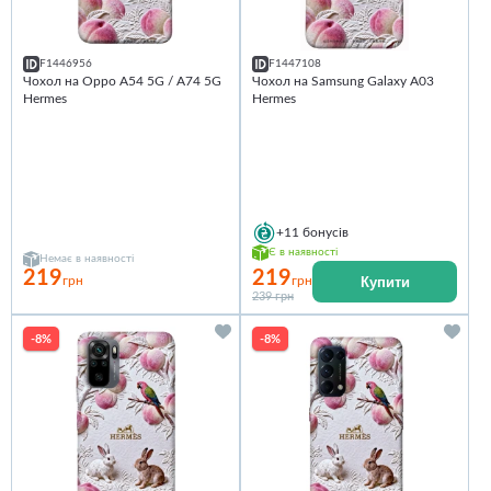
F1446956
F1447108
Чохол на Oppo A54 5G / A74 5G
Чохол на Samsung Galaxy A03
Hermes
Hermes
+11
бонусів
Є в наявності
Немає в наявності
219
219
Купити
грн
грн
239 грн
-8%
-8%