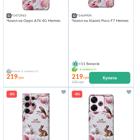
F1472963
F1469904
Чохол на Oppo A76 4G Hermes
Чохол на Xiaomi Poco F7 Hermes
+11
бонусів
Є в наявності
Немає в наявності
219
219
Купити
грн
грн
239 грн
-8%
-8%