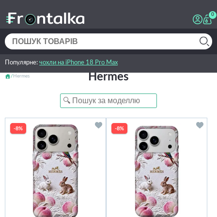
0
Популярне:
чохли на iPhone 18 Pro Max
Hermes
Hermes
-8%
-8%