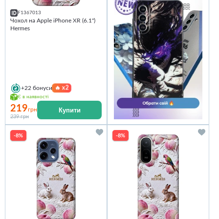
F1367013
Чохол на Apple iPhone XR (6.1")
Hermes
🔥
x2
+22
бонуси
Є в наявності
219
Купити
грн
239 грн
-8%
-8%