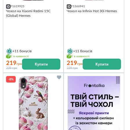
F1619925
F1366941
Чохол на Xiaomi Redmi 15C
Чохол на Infinix Hot 30i Hermes
(Global) Hermes
+11
бонусів
+11
бонусів
Є в наявності
Є в наявності
219
219
Купити
Купити
грн
грн
239 грн
239 грн
-8%