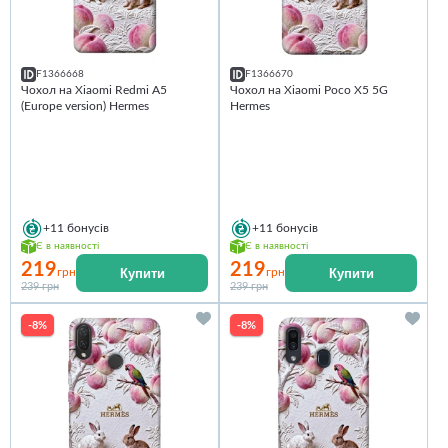
F1366668
F1366670
Чохол на Xiaomi Redmi A5
Чохол на Xiaomi Poco X5 5G
(Europe version) Hermes
Hermes
+11
бонусів
+11
бонусів
Є в наявності
Є в наявності
219
219
Купити
Купити
грн
грн
239 грн
239 грн
-8%
-8%