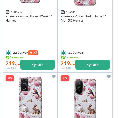
F1504589
F1366813
Чохол на Apple iPhone 17e (6.1")
Чохол на Xiaomi Redmi Note 15
Hermes
Pro+ 5G Hermes
🔥
x2
+22
бонуси
+11
бонусів
Є в наявності
Є в наявності
219
219
Купити
Купити
грн
грн
239 грн
239 грн
-8%
-8%