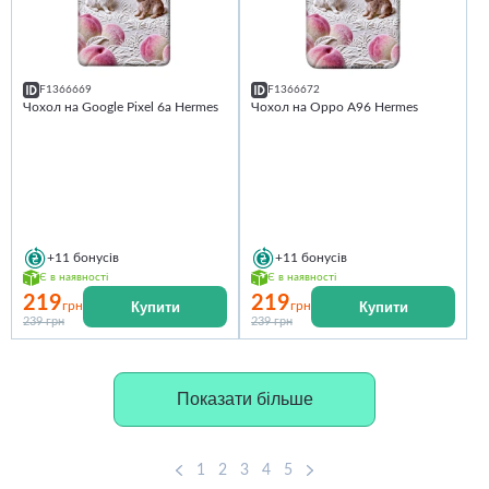
F1366669
F1366672
Чохол на Google Pixel 6a Hermes
Чохол на Oppo A96 Hermes
+11
бонусів
+11
бонусів
Є в наявності
Є в наявності
219
219
Купити
Купити
грн
грн
239 грн
239 грн
Показати більше
1
2
3
4
5