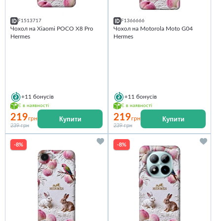
F1513717
F1366666
Чохол на Xiaomi POCO X8 Pro
Чохол на Motorola Moto G04
Hermes
Hermes
+11
бонусів
+11
бонусів
Є в наявності
Є в наявності
219
219
Купити
Купити
грн
грн
239 грн
239 грн
-8%
-8%