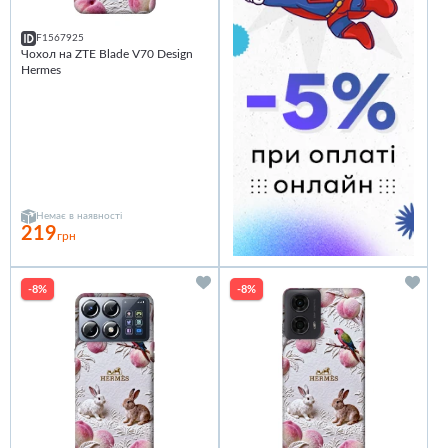
F1567925
Чохол на ZTE Blade V70 Design
Hermes
Немає в наявності
219
грн
-8%
-8%