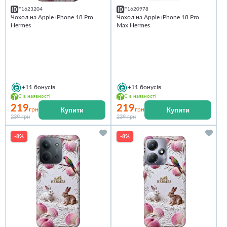
F1623204
F1620978
Чохол на Apple iPhone 18 Pro
Чохол на Apple iPhone 18 Pro
Hermes
Max Hermes
+11
бонусів
+11
бонусів
Є в наявності
Є в наявності
219
219
Купити
Купити
грн
грн
239 грн
239 грн
-8%
-8%