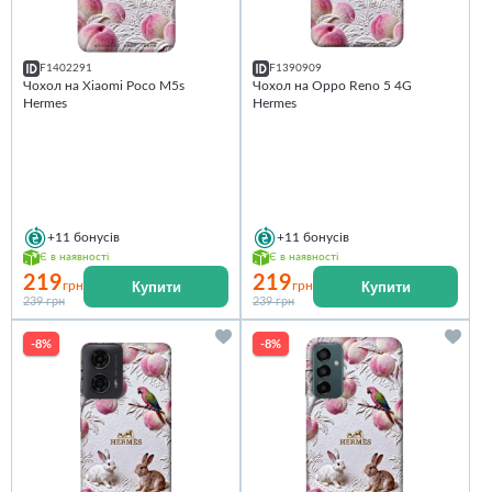
F1402291
F1390909
Чохол на Xiaomi Poco M5s
Чохол на Oppo Reno 5 4G
Hermes
Hermes
+11
бонусів
+11
бонусів
Є в наявності
Є в наявності
219
219
Купити
Купити
грн
грн
239 грн
239 грн
-8%
-8%