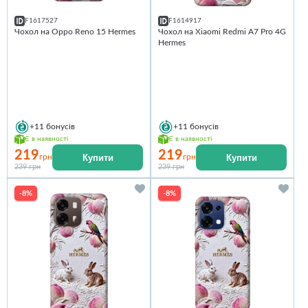
F1617527
F1614917
Чохол на Oppo Reno 15 Hermes
Чохол на Xiaomi Redmi A7 Pro 4G
Hermes
+11
бонусів
+11
бонусів
Є в наявності
Є в наявності
219
219
Купити
Купити
грн
грн
239 грн
239 грн
-8%
-8%