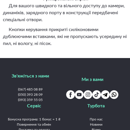
Для вашого швидкого та вільного доступу до камери,
динаміків, зарядного порту в конструкції передбачені
спеціальні отвори.
Кнопки керування прикриті силіконовими
дублюючими вставками, які не пропускають усередину ні
пил, ні вологу, ні пісок.
Зв'яжіться з нами
Ми з вами
(067) 485 08 89
(050) 393 28 09
(093) 359 55 05
Сервіс
Турбота
Бонусна програма: 1 бонус = 1 ₴
Про нас
Повернення та обмін
Новини
Доставка та оплата
Відео