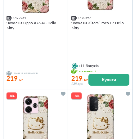
F1472964
F1470597
Чохол на Oppo A76 4G Hello
Чохол на Xiaomi Poco F7 Hello
Kitty
Kitty
+11
бонусів
Є в наявності
Немає в наявності
219
219
Купити
грн
грн
239 грн
-8%
-8%