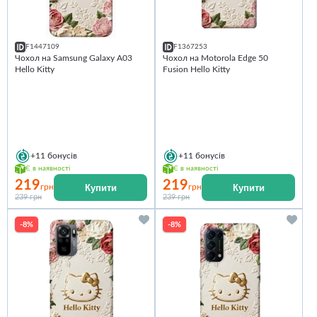
F1447109
F1367253
Чохол на Samsung Galaxy A03
Чохол на Motorola Edge 50
Hello Kitty
Fusion Hello Kitty
+11
бонусів
+11
бонусів
Є в наявності
Є в наявності
219
219
Купити
Купити
грн
грн
239 грн
239 грн
-8%
-8%