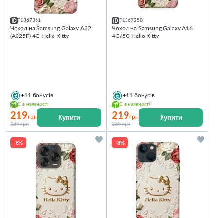
F1367361
F1367250
Чохол на Samsung Galaxy A32
Чохол на Samsung Galaxy A16
(A325F) 4G Hello Kitty
4G/5G Hello Kitty
+11
бонусів
+11
бонусів
Є в наявності
Є в наявності
219
219
Купити
Купити
грн
грн
239 грн
239 грн
-8%
-8%