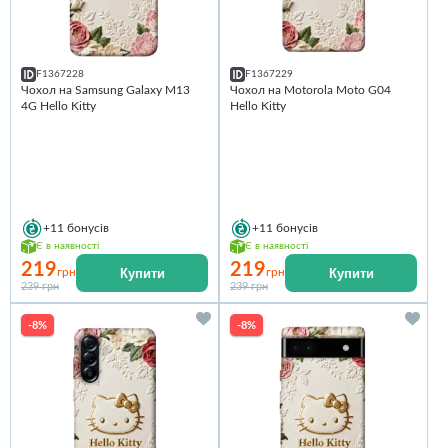
F1367228
F1367229
Чохол на Samsung Galaxy M13
Чохол на Motorola Moto G04
4G Hello Kitty
Hello Kitty
+11
бонусів
+11
бонусів
Є в наявності
Є в наявності
219
219
Купити
Купити
грн
грн
239 грн
239 грн
-8%
-8%