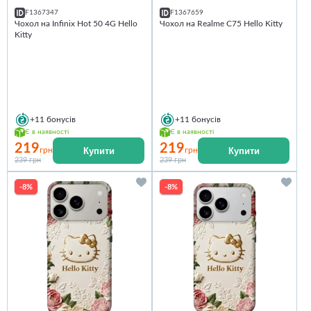
F1367347
F1367659
Чохол на Infinix Hot 50 4G Hello
Чохол на Realme C75 Hello Kitty
Kitty
+11
бонусів
+11
бонусів
Є в наявності
Є в наявності
219
219
Купити
Купити
грн
грн
239 грн
239 грн
-8%
-8%