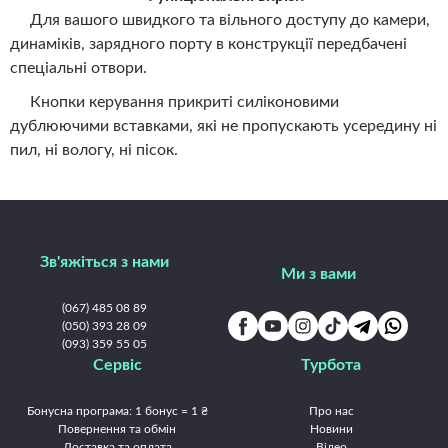
Для вашого швидкого та вільного доступу до камери,
динаміків, зарядного порту в конструкції передбачені
спеціальні отвори.
Кнопки керування прикриті силіконовими
дублюючими вставками, які не пропускають усередину ні
пил, ні вологу, ні пісок.
Зв'яжіться з нами
Ми з вами
(067) 485 08 89
(050) 393 28 09
(093) 359 55 05
Сервіс
Турбота
Бонусна програма: 1 бонус = 1 ₴
Про нас
Повернення та обмін
Новини
Доставка та оплата
Відео