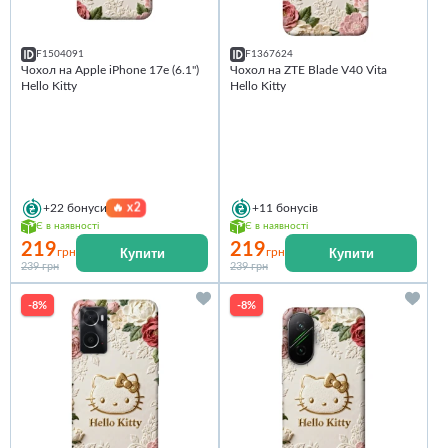
F1504091
F1367624
Чохол на Apple iPhone 17e (6.1")
Чохол на ZTE Blade V40 Vita
Hello Kitty
Hello Kitty
🔥
x2
+22
бонуси
+11
бонусів
Є в наявності
Є в наявності
219
219
Купити
Купити
грн
грн
239 грн
239 грн
-8%
-8%