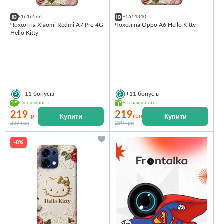
F1616566
F1614340
Чохол на Xiaomi Redmi A7 Pro 4G
Чохол на Oppo A6 Hello Kitty
Hello Kitty
+11
бонусів
+11
бонусів
Є в наявності
Є в наявності
219
219
Купити
Купити
грн
грн
239 грн
239 грн
-8%