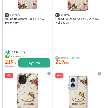
F1447578
F1446957
Чохол на Xiaomi Poco M6 4G
Чохол на Oppo A54 5G / A74 5G
Hello Kitty
Hello Kitty
+11
бонусів
Є в наявності
Немає в наявності
219
219
Купити
грн
грн
239 грн
-8%
-8%