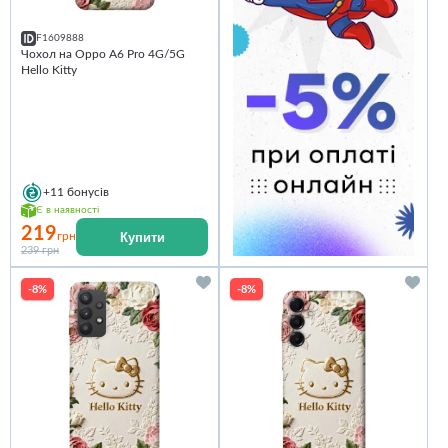
F1609888
Чохол на Oppo A6 Pro 4G/5G
Hello Kitty
+11
бонусів
Є в наявності
219
Купити
грн
239 грн
-8%
-8%