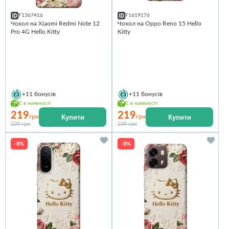
F1367416
F1619176
Чохол на Xiaomi Redmi Note 12
Чохол на Oppo Reno 15 Hello
Pro 4G Hello Kitty
Kitty
+11
бонусів
+11
бонусів
Є в наявності
Є в наявності
219
219
Купити
Купити
грн
грн
239 грн
239 грн
-8%
-8%