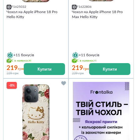
F1625032
F1622806
Чохол на Apple iPhone 18 Pro
Чохол на Apple iPhone 18 Pro
Hello Kitty
Max Hello Kitty
+11
бонусів
+11
бонусів
Є в наявності
Є в наявності
219
219
Купити
Купити
грн
грн
239 грн
239 грн
-8%