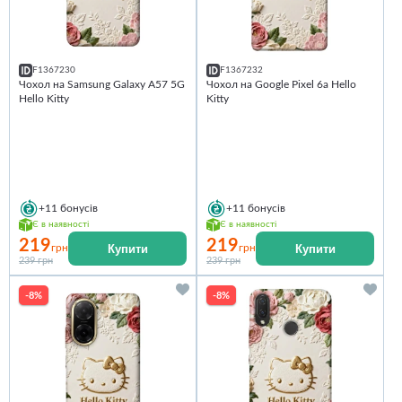
F1367230
F1367232
Чохол на Samsung Galaxy A57 5G
Чохол на Google Pixel 6a Hello
Hello Kitty
Kitty
+11
бонусів
+11
бонусів
Є в наявності
Є в наявності
219
219
Купити
Купити
грн
грн
239 грн
239 грн
-8%
-8%