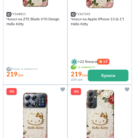
F1568811
F1367245
Чохол на ZTE Blade V70 Design
Чохол на Apple iPhone 13 (6.1")
Hello Kitty
Hello Kitty
🔥
x2
+22
бонуси
Є в наявності
Немає в наявності
219
219
Купити
грн
грн
239 грн
-8%
-8%