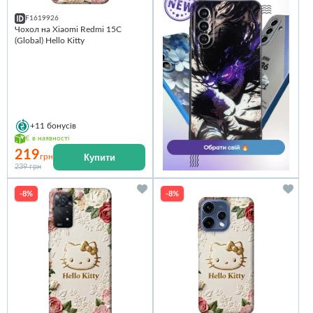
F1619926
Чохол на Xiaomi Redmi 15C
(Global) Hello Kitty
+11
бонусів
Є в наявності
219
Купити
грн
239 грн
-8%
-8%