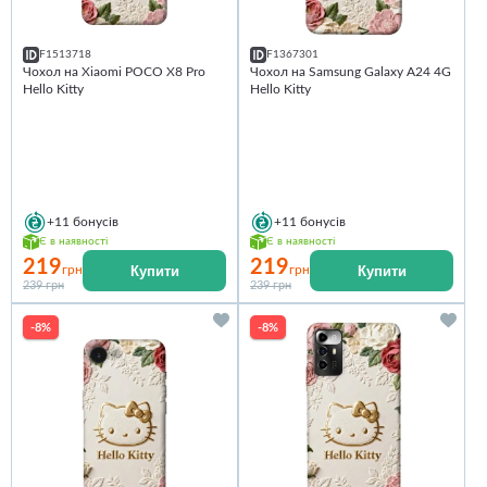
F1513718
F1367301
Чохол на Xiaomi POCO X8 Pro
Чохол на Samsung Galaxy A24 4G
Hello Kitty
Hello Kitty
+11
бонусів
+11
бонусів
Є в наявності
Є в наявності
219
219
Купити
Купити
грн
грн
239 грн
239 грн
-8%
-8%