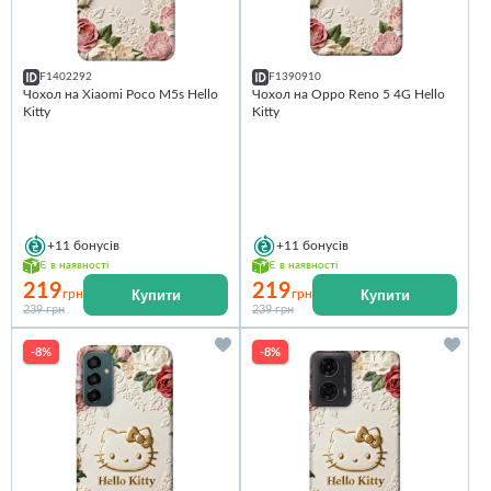
F1402292
F1390910
Чохол на Xiaomi Poco M5s Hello
Чохол на Oppo Reno 5 4G Hello
Kitty
Kitty
+11
бонусів
+11
бонусів
Є в наявності
Є в наявності
219
219
Купити
Купити
грн
грн
239 грн
239 грн
-8%
-8%