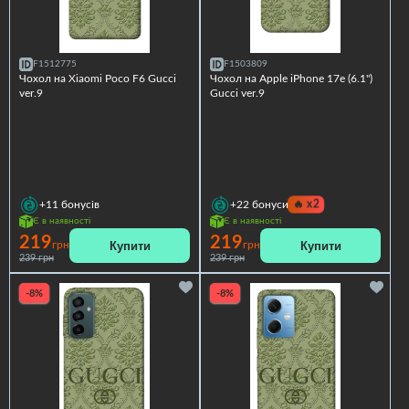
F1512775
F1503809
Чохол на Xiaomi Poco F6 Gucci
Чохол на Apple iPhone 17e (6.1")
ver.9
Gucci ver.9
🔥
x2
+11
бонусів
+22
бонуси
Є в наявності
Є в наявності
219
219
Купити
Купити
грн
грн
239 грн
239 грн
-8%
-8%