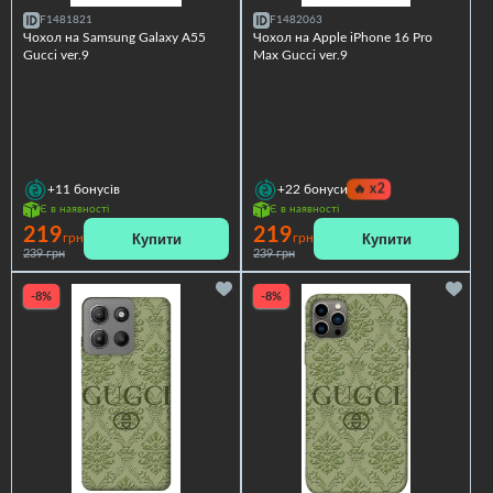
F1481821
F1482063
Чохол на Samsung Galaxy A55
Чохол на Apple iPhone 16 Pro
Gucci ver.9
Max Gucci ver.9
🔥
x2
+11
бонусів
+22
бонуси
Є в наявності
Є в наявності
219
219
Купити
Купити
грн
грн
239 грн
239 грн
-8%
-8%