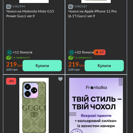
F1481994
F1482187
Чохол на Motorola Moto G15
Чохол на Apple iPhone 12 Pro
Power Gucci ver.9
(6.1") Gucci ver.9
🔥
x2
+11
бонусів
+22
бонуси
Є в наявності
Є в наявності
219
219
Купити
Купити
грн
грн
239 грн
239 грн
-8%