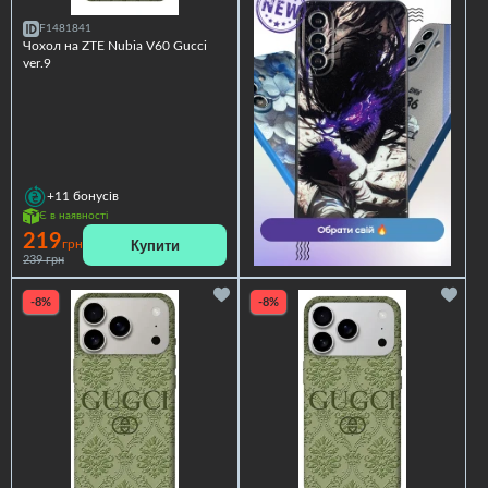
F1481841
Чохол на ZTE Nubia V60 Gucci
ver.9
+11
бонусів
Є в наявності
219
Купити
грн
239 грн
-8%
-8%