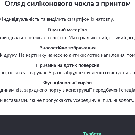
Огляд силіконового чохла з принтом
ндивідуальність та виділить смартфон із натовпу.
Гнучкий матеріал
й ідеально облягає телефон. Матеріал якісний, стійкий до 
Зносостійке зображення
руку. На картинку нанесено антикислотне напилення, тому 
Приємна на дотик поверхня
, не ковзає в руках. У разі забруднення легко очищується
Функціональні вирізи
наміків, зарядного порту в конструкції передбачені спеціа
авками, які не пропускають усередину ні пил, ні вологу, н
Турбота