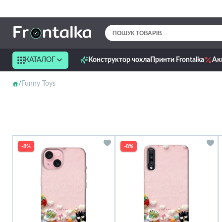
КАТАЛОГ
Конструктор чохла
Принти Frontalka
Ак
Funny Toys
-8%
-8%