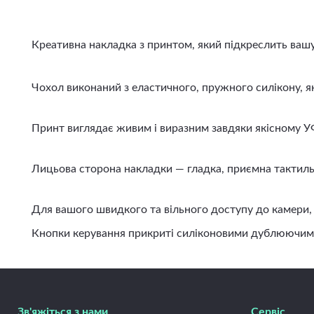
Креативна накладка з принтом, який підкреслить вашу і
Чохол виконаний з еластичного, пружного силікону, яки
Принт виглядає живим і виразним завдяки якісному УФ д
Лицьова сторона накладки — гладка, приємна тактильно
Для вашого швидкого та вільного доступу до камери, ди
Кнопки керування прикриті силіконовими дублюючими вст
Зв'яжіться з нами
Сервіс