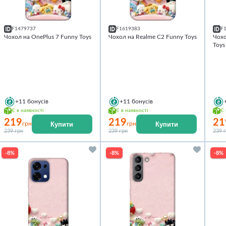
F1479737
F1619383
F
Чохол на OnePlus 7 Funny Toys
Чохол на Realme C2 Funny Toys
Чохо
Toys
+11
бонусів
+11
бонусів
Є в наявності
Є в наявності
Є 
219
219
21
Купити
Купити
грн
грн
239 грн
239 грн
239 
-8%
-8%
-8%