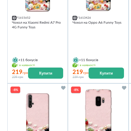
F1615652
F1613426
Чохол на Xiaomi Redmi A7 Pro
Чохол на Oppo A6 Funny Toys
4G Funny Toys
+11
бонусів
+11
бонусів
Є в наявності
Є в наявності
219
219
Купити
Купити
грн
грн
239 грн
239 грн
-8%
-8%