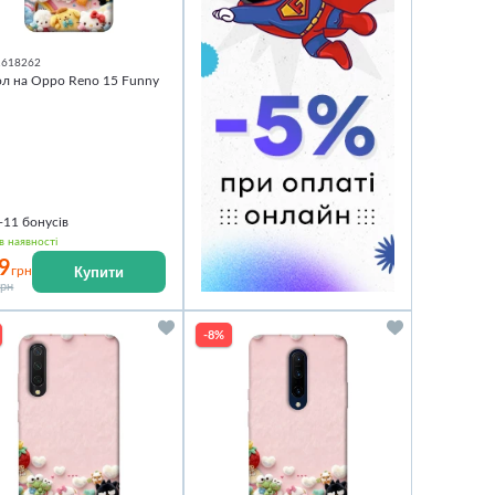
1618262
л на Oppo Reno 15 Funny
+11
бонусів
в наявності
9
Купити
грн
грн
-8%