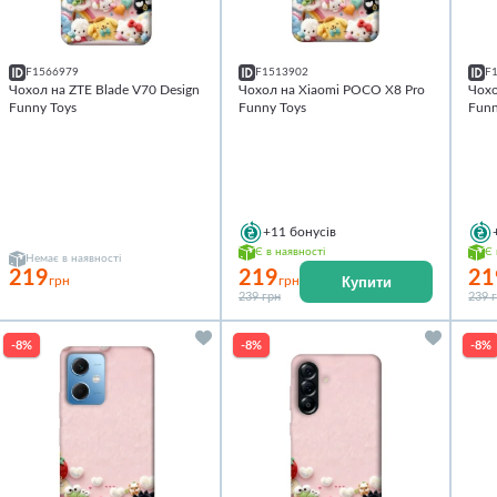
F1566979
F1513902
F
Чохол на ZTE Blade V70 Design
Чохол на Xiaomi POCO X8 Pro
Чохо
Funny Toys
Funny Toys
Funn
+11
бонусів
Є в наявності
Є 
Немає в наявності
219
219
21
Купити
грн
грн
239 грн
239 
-8%
-8%
-8%