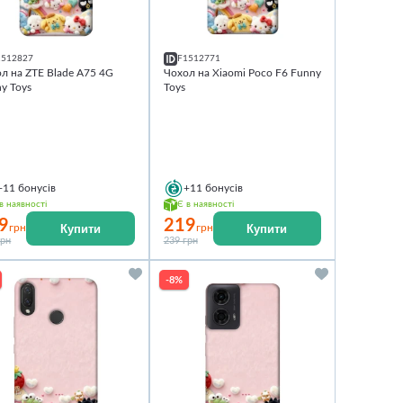
1512827
F1512771
л на ZTE Blade A75 4G
Чохол на Xiaomi Poco F6 Funny
y Toys
Toys
+11
бонусів
+11
бонусів
в наявності
Є в наявності
9
219
Купити
Купити
грн
грн
грн
239 грн
-8%