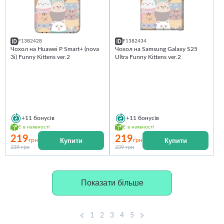
F1382428
F1382434
Чохол на Huawei P Smart+ (nova
Чохол на Samsung Galaxy S25
3i) Funny Kittens ver.2
Ultra Funny Kittens ver.2
+11
бонусів
+11
бонусів
Є в наявності
Є в наявності
219
219
Купити
Купити
грн
грн
239 грн
239 грн
Показати більше
1
2
3
4
5