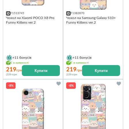
F1513745
F1382870
Чохол на Xiaomi POCO X8 Pro
Чохол на Samsung Galaxy S10+
Funny Kittens ver.2
Funny Kittens ver.2
+11
бонусів
+11
бонусів
Є в наявності
Є в наявності
219
219
Купити
Купити
грн
грн
239 грн
239 грн
-8%
-8%