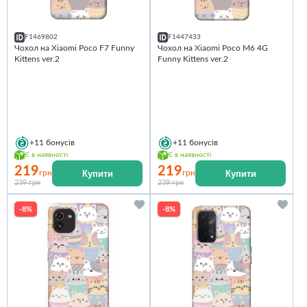
F1469802
F1447433
Чохол на Xiaomi Poco F7 Funny
Чохол на Xiaomi Poco M6 4G
Kittens ver.2
Funny Kittens ver.2
+11
бонусів
+11
бонусів
Є в наявності
Є в наявності
219
219
Купити
Купити
грн
грн
239 грн
239 грн
-8%
-8%