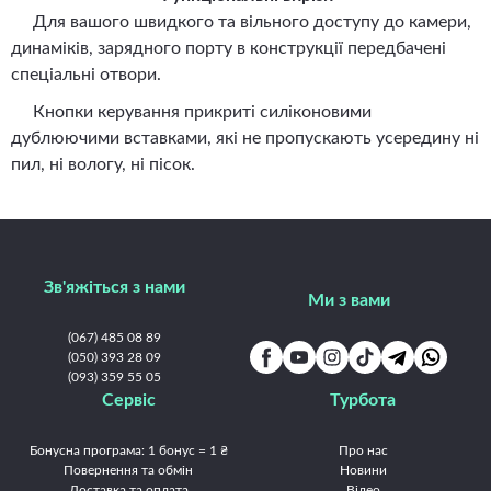
Для вашого швидкого та вільного доступу до камери,
динаміків, зарядного порту в конструкції передбачені
спеціальні отвори.
Кнопки керування прикриті силіконовими
дублюючими вставками, які не пропускають усередину ні
пил, ні вологу, ні пісок.
Зв'яжіться з нами
Ми з вами
(067) 485 08 89
(050) 393 28 09
(093) 359 55 05
Сервіс
Турбота
Бонусна програма: 1 бонус = 1 ₴
Про нас
Повернення та обмін
Новини
Доставка та оплата
Відео