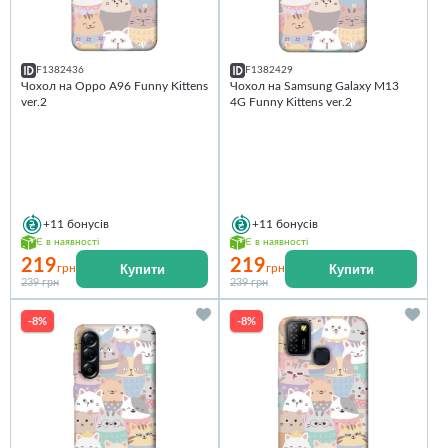
F1382436
F1382429
Чохол на Oppo A96 Funny Kittens
Чохол на Samsung Galaxy M13
ver.2
4G Funny Kittens ver.2
+11
бонусів
+11
бонусів
Є в наявності
Є в наявності
219
219
Купити
Купити
грн
грн
239 грн
239 грн
-8%
-8%