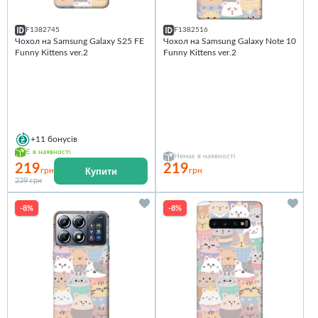
F1382745
F1382516
Чохол на Samsung Galaxy S25 FE
Чохол на Samsung Galaxy Note 10
Funny Kittens ver.2
Funny Kittens ver.2
+11
бонусів
Є в наявності
Немає в наявності
219
219
Купити
грн
грн
239 грн
-8%
-8%