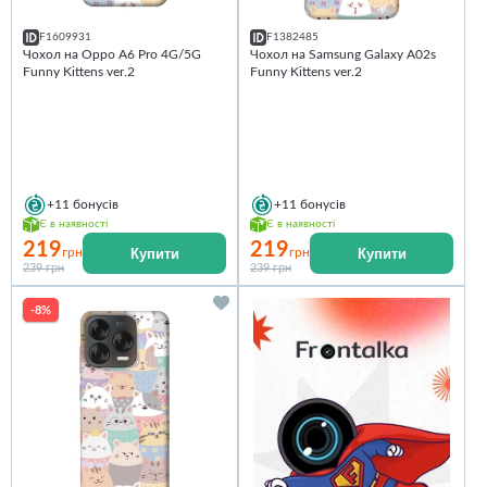
F1609931
F1382485
Чохол на Oppo A6 Pro 4G/5G
Чохол на Samsung Galaxy A02s
Funny Kittens ver.2
Funny Kittens ver.2
+11
бонусів
+11
бонусів
Є в наявності
Є в наявності
219
219
Купити
Купити
грн
грн
239 грн
239 грн
-8%