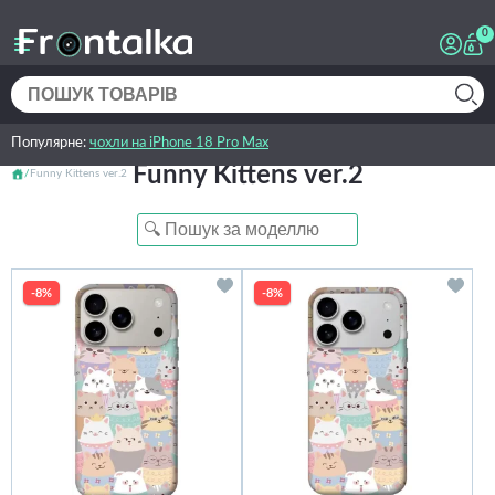
0
Популярне:
чохли на iPhone 18 Pro Max
Funny Kittens ver.2
Funny Kittens ver.2
-8%
-8%