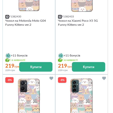
F1382430
F1382433
Чохол на Motorola Moto G04
Чохол на Xiaomi Poco X5 5G
Funny Kittens ver.2
Funny Kittens ver.2
+11
бонусів
+11
бонусів
Є в наявності
Є в наявності
219
219
Купити
Купити
грн
грн
239 грн
239 грн
-8%
-8%