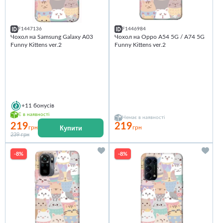
F1447136
F1446984
Чохол на Samsung Galaxy A03
Чохол на Oppo A54 5G / A74 5G
Funny Kittens ver.2
Funny Kittens ver.2
+11
бонусів
Є в наявності
Немає в наявності
219
219
Купити
грн
грн
239 грн
-8%
-8%