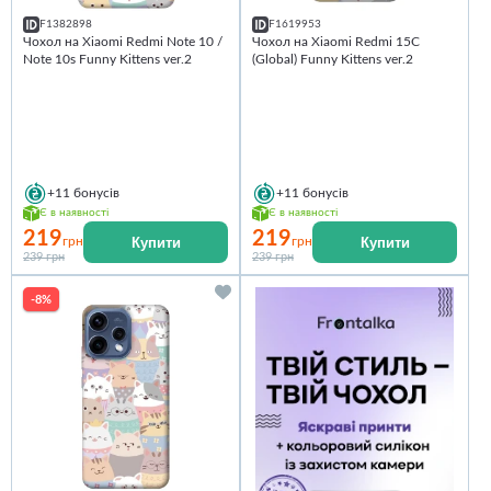
F1382898
F1619953
Чохол на Xiaomi Redmi Note 10 /
Чохол на Xiaomi Redmi 15C
Note 10s Funny Kittens ver.2
(Global) Funny Kittens ver.2
+11
бонусів
+11
бонусів
Є в наявності
Є в наявності
219
219
Купити
Купити
грн
грн
239 грн
239 грн
-8%