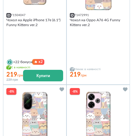
F1504047
F1472991
Чохол на Apple iPhone 17e (6.1")
Чохол на Oppo A76 4G Funny
Funny Kittens ver.2
Kittens ver.2
🔥
x2
+22
бонуси
Є в наявності
Немає в наявності
219
219
Купити
грн
грн
239 грн
-8%
-8%