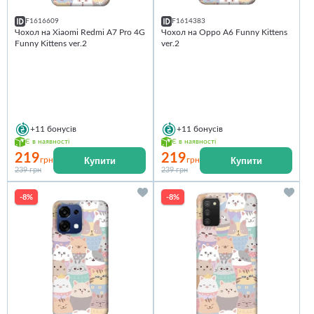
F1616609
F1614383
Чохол на Xiaomi Redmi A7 Pro 4G
Чохол на Oppo A6 Funny Kittens
Funny Kittens ver.2
ver.2
+11
бонусів
+11
бонусів
Є в наявності
Є в наявності
219
219
Купити
Купити
грн
грн
239 грн
239 грн
-8%
-8%