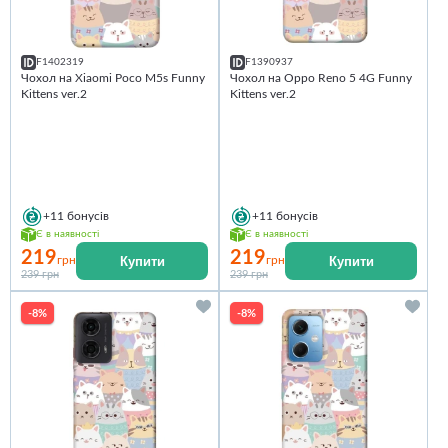
F1402319
F1390937
Чохол на Xiaomi Poco M5s Funny
Чохол на Oppo Reno 5 4G Funny
Kittens ver.2
Kittens ver.2
+11
бонусів
+11
бонусів
Є в наявності
Є в наявності
219
219
Купити
Купити
грн
грн
239 грн
239 грн
-8%
-8%