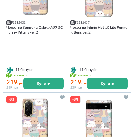
F1382431
F1382437
Чохол на Samsung Galaxy A57 5G
Чохол на Infinix Hot 10 Lite Funny
Funny Kittens ver.2
Kittens ver.2
+11
бонусів
+11
бонусів
Є в наявності
Є в наявності
219
219
Купити
Купити
грн
грн
239 грн
239 грн
-8%
-8%