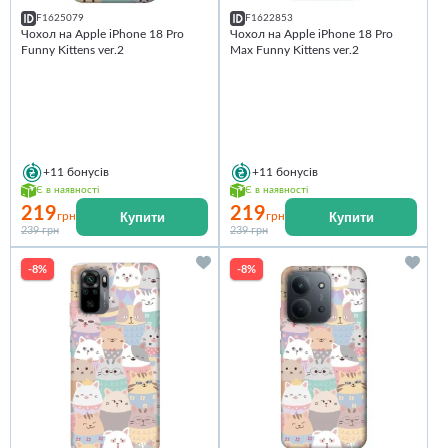
F1625079
F1622853
Чохол на Apple iPhone 18 Pro
Чохол на Apple iPhone 18 Pro
Funny Kittens ver.2
Max Funny Kittens ver.2
+11
бонусів
+11
бонусів
Є в наявності
Є в наявності
219
219
Купити
Купити
грн
грн
239 грн
239 грн
-8%
-8%