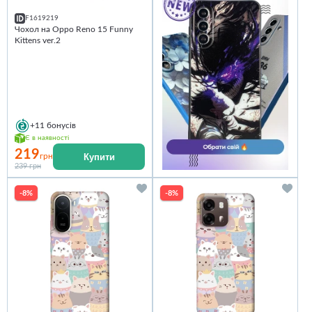
F1619219
Чохол на Oppo Reno 15 Funny
Kittens ver.2
+11
бонусів
Є в наявності
219
Купити
грн
239 грн
-8%
-8%