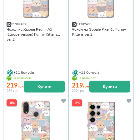
F1382432
F1382435
Чохол на Xiaomi Redmi A5
Чохол на Google Pixel 6a Funny
(Europe version) Funny Kittens
Kittens ver.2
ver.2
+11
бонусів
+11
бонусів
Є в наявності
Є в наявності
219
219
Купити
Купити
грн
грн
239 грн
239 грн
-8%
-8%