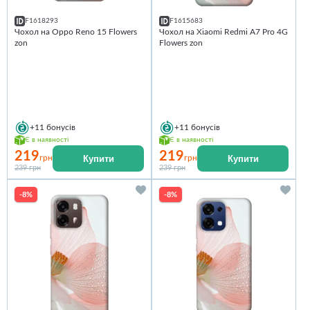
F1618293
F1615683
Чохол на Oppo Reno 15 Flowers
Чохол на Xiaomi Redmi A7 Pro 4G
zon
Flowers zon
+11
бонусів
+11
бонусів
Є в наявності
Є в наявності
219
219
Купити
Купити
грн
грн
239 грн
239 грн
-8%
-8%