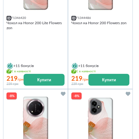
F1346420
F1344486
Чохол на Honor 200 Lite Flowers
Чохол на Honor 200 Flowers zon
zon
+11
бонусів
+11
бонусів
Є в наявності
Є в наявності
219
219
Купити
Купити
грн
грн
239 грн
239 грн
-8%
-8%