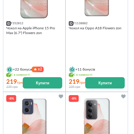
F352812
F1138882
Чохол на Apple iPhone 15 Pro
Чохол на Oppo A18 Flowers zon
Max (6.7") Flowers zon
🔥
x2
+22
бонуси
+11
бонусів
Є в наявності
Є в наявності
219
219
Купити
Купити
грн
грн
239 грн
239 грн
-8%
-8%