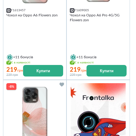
F1613457
F1609005
Чохол на Oppo A6 Flowers zon
Чохол на Oppo A6 Pro 4G/5G
Flowers zon
+11
бонусів
+11
бонусів
Є в наявності
Є в наявності
219
219
Купити
Купити
грн
грн
239 грн
239 грн
-8%