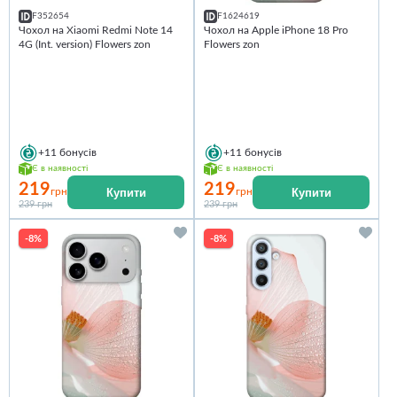
F352654
F1624619
Чохол на Xiaomi Redmi Note 14
Чохол на Apple iPhone 18 Pro
4G (Int. version) Flowers zon
Flowers zon
+11
бонусів
+11
бонусів
Є в наявності
Є в наявності
219
219
Купити
Купити
грн
грн
239 грн
239 грн
-8%
-8%