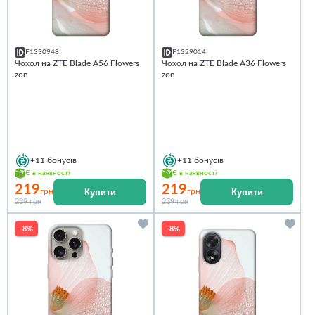
F1330948
F1329014
Чохол на ZTE Blade A56 Flowers
Чохол на ZTE Blade A36 Flowers
zon
zon
+11
бонусів
+11
бонусів
Є в наявності
Є в наявності
219
219
Купити
Купити
грн
грн
239 грн
239 грн
-8%
-8%