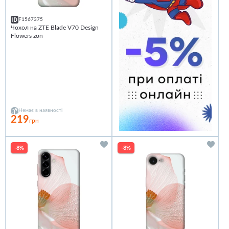
F1567375
Чохол на ZTE Blade V70 Design
Flowers zon
Немає в наявності
219
грн
-8%
-8%