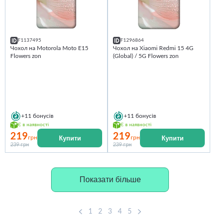
F1137495
F1296864
Чохол на Motorola Moto E15
Чохол на Xiaomi Redmi 15 4G
Flowers zon
(Global) / 5G Flowers zon
+11
бонусів
+11
бонусів
Є в наявності
Є в наявності
219
219
Купити
Купити
грн
грн
239 грн
239 грн
Показати більше
1
2
3
4
5