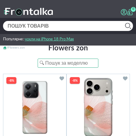
0
Популярне:
чохли на iPhone 18 Pro Max
Flowers zon
Flowers zon
-8%
-8%