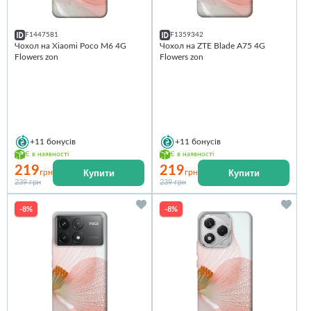
F1447581
F1359342
Чохол на Xiaomi Poco M6 4G
Чохол на ZTE Blade A75 4G
Flowers zon
Flowers zon
+11
бонусів
+11
бонусів
Є в наявності
Є в наявності
219
219
Купити
Купити
грн
грн
239 грн
239 грн
-8%
-8%