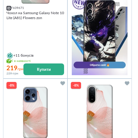
F639671
Чохол на Samsung Galaxy Note 10
Lite (A81) Flowers zon
+11
бонусів
Є в наявності
219
Купити
грн
239 грн
-8%
-8%