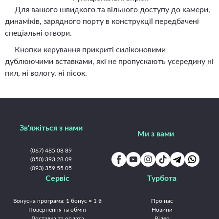
Для вашого швидкого та вільного доступу до камери,
динаміків, зарядного порту в конструкції передбачені
спеціальні отвори.
Кнопки керування прикриті силіконовими
дублюючими вставками, які не пропускають усередину ні
пил, ні вологу, ні пісок.
Зв'яжіться з нами
Ми з вами
(067) 485 08 89
(050) 393 28 09
(093) 359 55 05
Сервіс
Турбота
Бонусна програма: 1 бонус = 1 ₴
Про нас
Повернення та обмін
Новини
Доставка та оплата
Відео