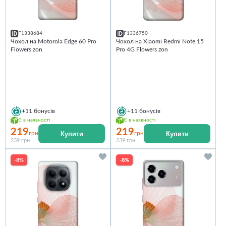
F1338684
F1336750
Чохол на Motorola Edge 60 Pro
Чохол на Xiaomi Redmi Note 15
Flowers zon
Pro 4G Flowers zon
+11
бонусів
+11
бонусів
Є в наявності
Є в наявності
219
219
Купити
Купити
грн
грн
239 грн
239 грн
-8%
-8%