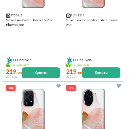
F705613
F1348354
Чохол на Xiaomi Poco F6 Pro
Чохол на Honor 400 Lite Flowers
Flowers zon
zon
+11
бонусів
+11
бонусів
Є в наявності
Є в наявності
219
219
Купити
Купити
грн
грн
239 грн
239 грн
-8%
-8%