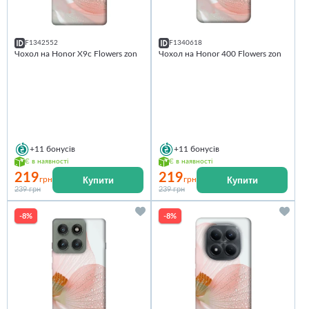
F1342552
F1340618
Чохол на Honor X9c Flowers zon
Чохол на Honor 400 Flowers zon
+11
бонусів
+11
бонусів
Є в наявності
Є в наявності
219
219
Купити
Купити
грн
грн
239 грн
239 грн
-8%
-8%