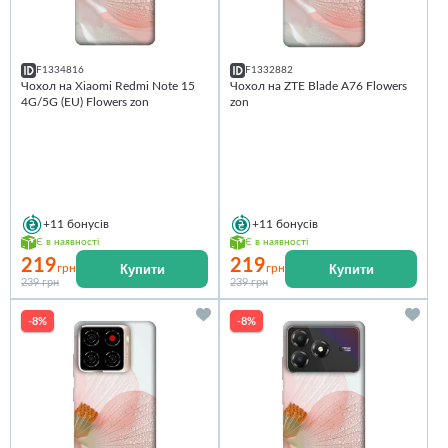
F1334816
F1332882
Чохол на Xiaomi Redmi Note 15
Чохол на ZTE Blade A76 Flowers
4G/5G (EU) Flowers zon
zon
+11
бонусів
+11
бонусів
Є в наявності
Є в наявності
219
219
Купити
Купити
грн
грн
239 грн
239 грн
-8%
-8%