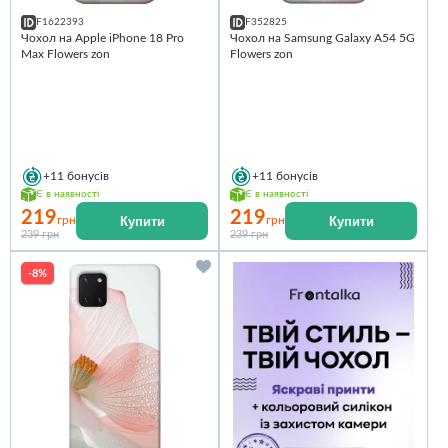
F1622393
F352825
Чохол на Apple iPhone 18 Pro
Чохол на Samsung Galaxy A54 5G
Max Flowers zon
Flowers zon
+11
бонусів
+11
бонусів
Є в наявності
Є в наявності
219
219
Купити
Купити
грн
грн
239 грн
239 грн
-8%