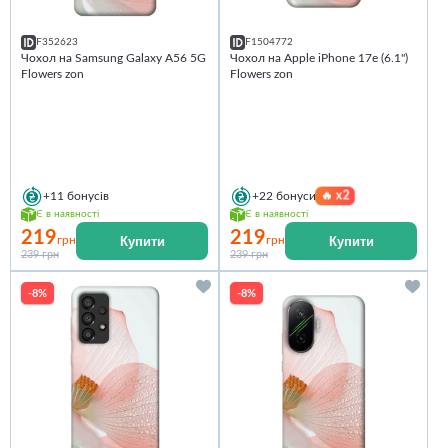
F352623
F1504772
Чохол на Samsung Galaxy A56 5G
Чохол на Apple iPhone 17e (6.1")
Flowers zon
Flowers zon
🔥
x2
+11
бонусів
+22
бонуси
Є в наявності
Є в наявності
219
219
Купити
Купити
грн
грн
239 грн
239 грн
-8%
-8%