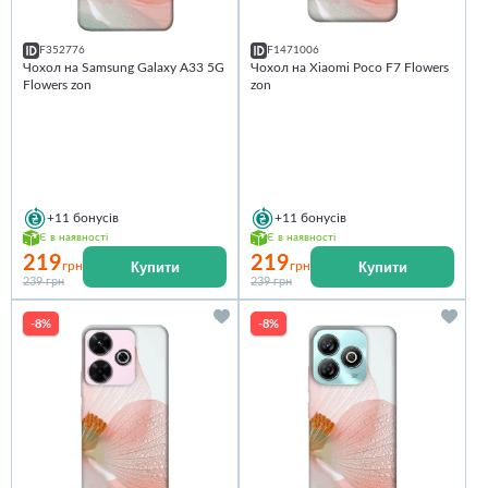
F352776
F1471006
Чохол на Samsung Galaxy A33 5G
Чохол на Xiaomi Poco F7 Flowers
Flowers zon
zon
+11
бонусів
+11
бонусів
Є в наявності
Є в наявності
219
219
Купити
Купити
грн
грн
239 грн
239 грн
-8%
-8%