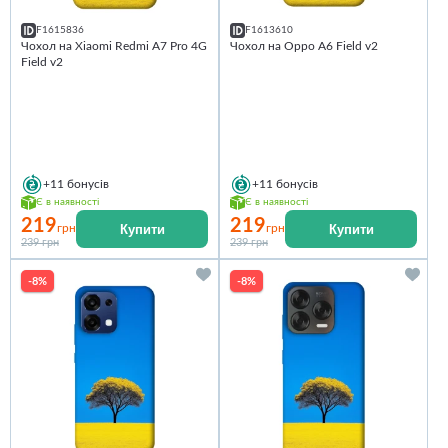
F1615836
F1613610
Чохол на Xiaomi Redmi A7 Pro 4G
Чохол на Oppo A6 Field v2
Field v2
+11
бонусів
+11
бонусів
Є в наявності
Є в наявності
219
219
Купити
Купити
грн
грн
239 грн
239 грн
-8%
-8%