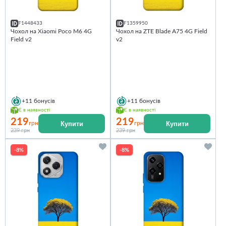
F1448433
F1359950
Чохол на Xiaomi Poco M6 4G
Чохол на ZTE Blade A75 4G Field
Field v2
v2
+11
бонусів
+11
бонусів
Є в наявності
Є в наявності
219
219
Купити
Купити
грн
грн
239 грн
239 грн
-8%
-8%