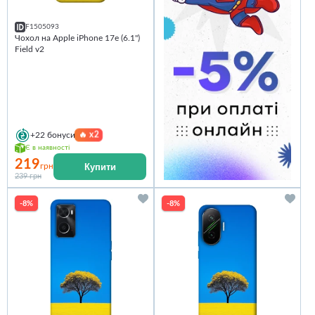
F1505093
Чохол на Apple iPhone 17e (6.1")
Field v2
🔥
x2
+22
бонуси
Є в наявності
219
Купити
грн
239 грн
-8%
-8%