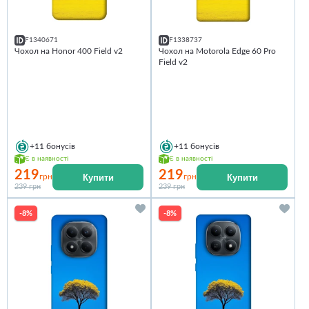
F1340671
F1338737
Чохол на Honor 400 Field v2
Чохол на Motorola Edge 60 Pro
Field v2
+11
бонусів
+11
бонусів
Є в наявності
Є в наявності
219
219
Купити
Купити
грн
грн
239 грн
239 грн
-8%
-8%