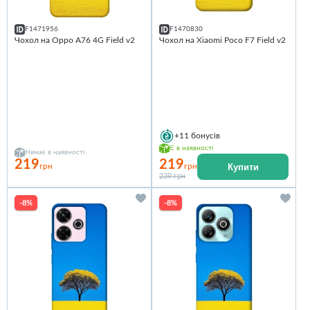
F1471956
F1470830
Чохол на Oppo A76 4G Field v2
Чохол на Xiaomi Poco F7 Field v2
+11
бонусів
Є в наявності
Немає в наявності
219
219
Купити
грн
грн
239 грн
-8%
-8%