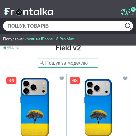
0
Популярне:
чохли на iPhone 18 Pro Max
Field v2
Field v2
-8%
-8%