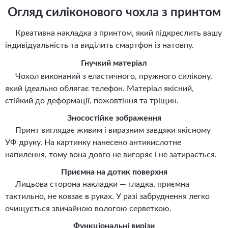
Огляд силіконового чохла з принтом
Креативна накладка з принтом, який підкреслить вашу
індивідуальність та виділить смартфон із натовпу.
Гнучкий матеріал
Чохол виконаний з еластичного, пружного силікону,
який ідеально облягає телефон. Матеріал якісний,
стійкий до деформації, пожовтіння та тріщин.
Зносостійке зображення
Принт виглядає живим і виразним завдяки якісному
УФ друку. На картинку нанесено антикислотне
напилення, тому вона довго не вигоряє і не затирається.
Приємна на дотик поверхня
Лицьова сторона накладки — гладка, приємна
тактильно, не ковзає в руках. У разі забруднення легко
очищується звичайною вологою серветкою.
Функціональні вирізи