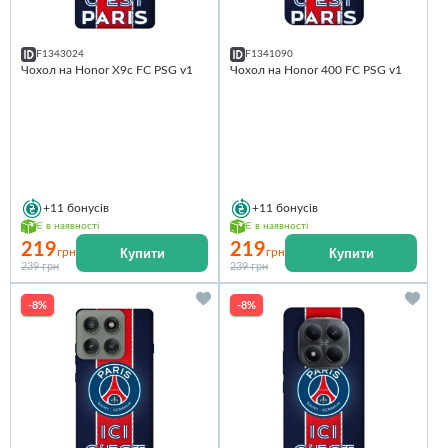
F1343024
F1341090
Чохол на Honor X9c FC PSG v1
Чохол на Honor 400 FC PSG v1
+11
бонусів
+11
бонусів
Є в наявності
Є в наявності
219
219
Купити
Купити
грн
грн
239 грн
239 грн
-8%
-8%