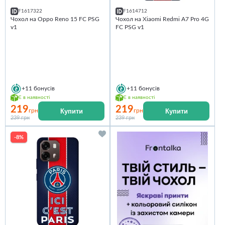
F1617322
F1614712
Чохол на Oppo Reno 15 FC PSG
Чохол на Xiaomi Redmi A7 Pro 4G
v1
FC PSG v1
+11
бонусів
+11
бонусів
Є в наявності
Є в наявності
219
219
Купити
Купити
грн
грн
239 грн
239 грн
-8%