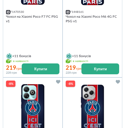
F1470530
F1448161
Чохол на Xiaomi Poco F7 FC PSG
Чохол на Xiaomi Poco M6 4G FC
v1
PSG v1
+11
бонусів
+11
бонусів
Є в наявності
Є в наявності
219
219
Купити
Купити
грн
грн
239 грн
239 грн
-8%
-8%