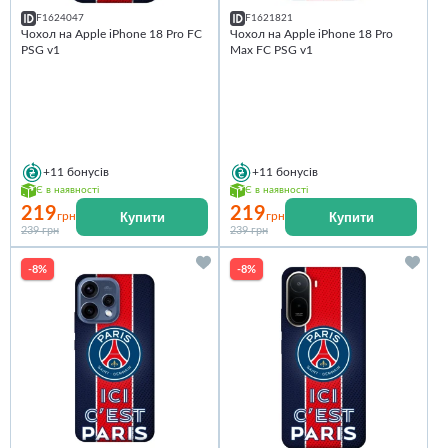
F1624047
F1621821
Чохол на Apple iPhone 18 Pro FC
Чохол на Apple iPhone 18 Pro
PSG v1
Max FC PSG v1
+11
бонусів
+11
бонусів
Є в наявності
Є в наявності
219
219
Купити
Купити
грн
грн
239 грн
239 грн
-8%
-8%