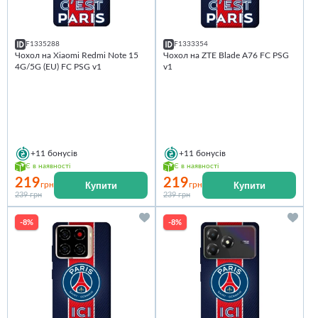
F1335288
F1333354
Чохол на Xiaomi Redmi Note 15
Чохол на ZTE Blade A76 FC PSG
4G/5G (EU) FC PSG v1
v1
+11
бонусів
+11
бонусів
Є в наявності
Є в наявності
219
219
Купити
Купити
грн
грн
239 грн
239 грн
-8%
-8%