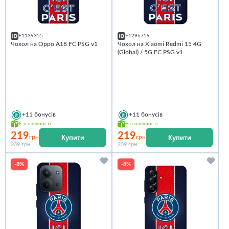
F1139355
F1296759
Чохол на Oppo A18 FC PSG v1
Чохол на Xiaomi Redmi 15 4G
(Global) / 5G FC PSG v1
+11
бонусів
+11
бонусів
Є в наявності
Є в наявності
219
219
Купити
Купити
грн
грн
239 грн
239 грн
-8%
-8%