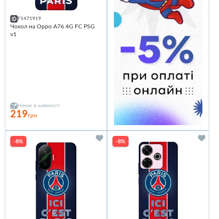
F1471919
Чохол на Oppo A76 4G FC PSG
v1
Немає в наявності
219
грн
-8%
-8%