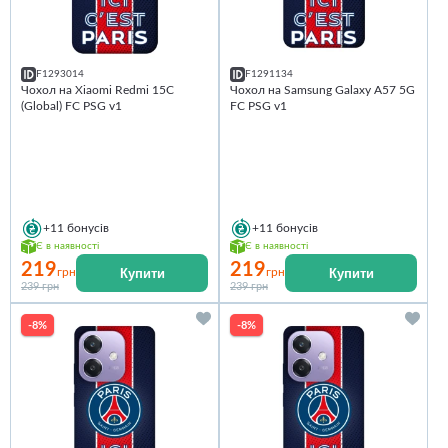
F1293014
F1291134
Чохол на Xiaomi Redmi 15C
Чохол на Samsung Galaxy A57 5G
(Global) FC PSG v1
FC PSG v1
+11
бонусів
+11
бонусів
Є в наявності
Є в наявності
219
219
Купити
Купити
грн
грн
239 грн
239 грн
-8%
-8%