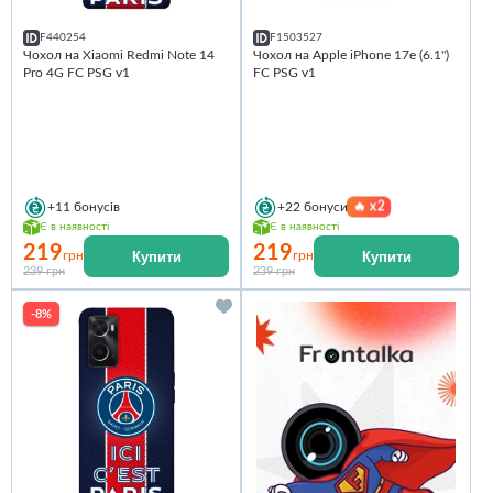
F440254
F1503527
Чохол на Xiaomi Redmi Note 14
Чохол на Apple iPhone 17e (6.1")
Pro 4G FC PSG v1
FC PSG v1
🔥
x2
+11
бонусів
+22
бонуси
Є в наявності
Є в наявності
219
219
Купити
Купити
грн
грн
239 грн
239 грн
-8%