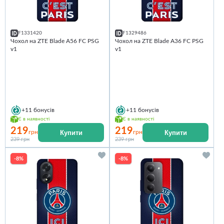
F1331420
F1329486
Чохол на ZTE Blade A56 FC PSG
Чохол на ZTE Blade A36 FC PSG
v1
v1
+11
бонусів
+11
бонусів
Є в наявності
Є в наявності
219
219
Купити
Купити
грн
грн
239 грн
239 грн
-8%
-8%