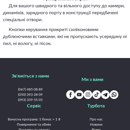
Для вашого швидкого та вільного доступу до камери,
динаміків, зарядного порту в конструкції передбачені
спеціальні отвори.
Кнопки керування прикриті силіконовими
дублюючими вставками, які не пропускають усередину ні
пил, ні вологу, ні пісок.
Зв'яжіться з нами
Ми з вами
(067) 485 08 89
(050) 393 28 09
(093) 359 55 05
Сервіс
Турбота
Бонусна програма: 1 бонус = 1 ₴
Про нас
Повернення та обмін
Новини
Доставка та оплата
Відео