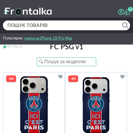
0
Популярне:
чохли на iPhone 18 Pro Max
FC PSG v1
FC PSG v1
-8%
-8%