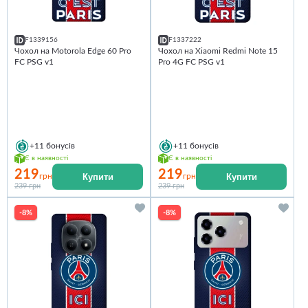
F1339156
F1337222
Чохол на Motorola Edge 60 Pro
Чохол на Xiaomi Redmi Note 15
FC PSG v1
Pro 4G FC PSG v1
+11
бонусів
+11
бонусів
Є в наявності
Є в наявності
219
219
Купити
Купити
грн
грн
239 грн
239 грн
-8%
-8%