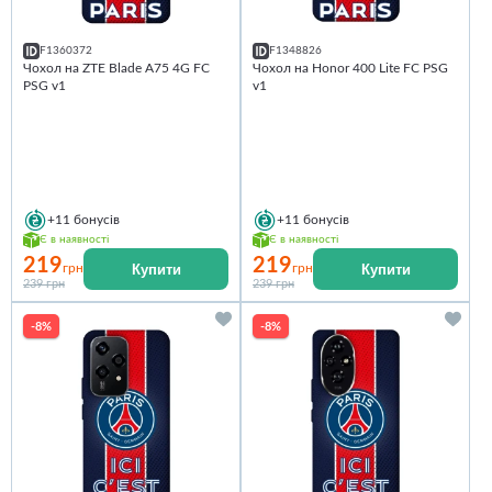
F1360372
F1348826
Чохол на ZTE Blade A75 4G FC
Чохол на Honor 400 Lite FC PSG
PSG v1
v1
+11
бонусів
+11
бонусів
Є в наявності
Є в наявності
219
219
Купити
Купити
грн
грн
239 грн
239 грн
-8%
-8%