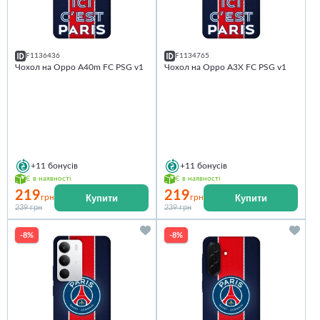
F1136436
F1134765
Чохол на Oppo A40m FC PSG v1
Чохол на Oppo A3X FC PSG v1
+11
бонусів
+11
бонусів
Є в наявності
Є в наявності
219
219
Купити
Купити
грн
грн
239 грн
239 грн
-8%
-8%