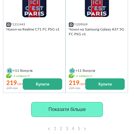
F1211443
F1209069
Чохол на Realme C71 FC PSG v1
Чохол на Samsung Galaxy A37 5G
FC PSG v1
+11
бонусів
+11
бонусів
Є в наявності
Є в наявності
219
219
Купити
Купити
грн
грн
239 грн
239 грн
Показати більше
1
2
3
4
5