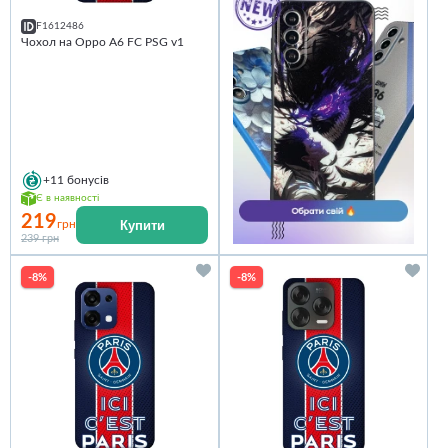
F1612486
Чохол на Oppo A6 FC PSG v1
+11
бонусів
Є в наявності
219
Купити
грн
239 грн
-8%
-8%