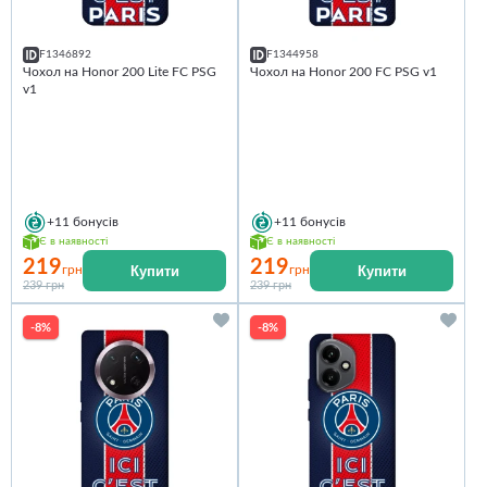
F1346892
F1344958
Чохол на Honor 200 Lite FC PSG
Чохол на Honor 200 FC PSG v1
v1
+11
бонусів
+11
бонусів
Є в наявності
Є в наявності
219
219
Купити
Купити
грн
грн
239 грн
239 грн
-8%
-8%