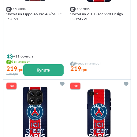
F1608034
F1567836
Чохол на Oppo A6 Pro 4G/5G FC
Чохол на ZTE Blade V70 Design
PSG v1
FC PSG v1
+11
бонусів
Є в наявності
Немає в наявності
219
219
Купити
грн
грн
239 грн
-8%
-8%