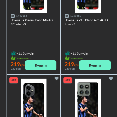
F1449185
F1359688
Чохол на Xiaomi Poco M6 4G
Чохол на ZTE Blade A75 4G FC
FC Inter v3
Inter v3
+11
бонусів
+11
бонусів
Є в наявності
Є в наявності
219
219
Купити
Купити
грн
грн
239 грн
239 грн
-8%
-8%