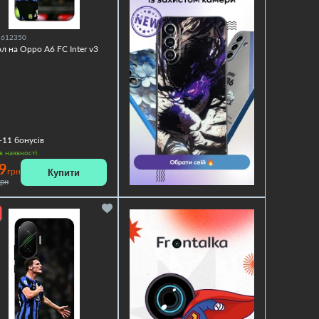
1612350
л на Oppo A6 FC Inter v3
+11
бонусів
в наявності
9
Купити
грн
грн