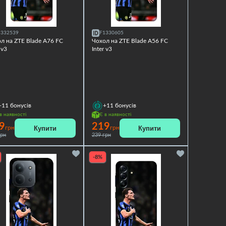
1332539
F1330605
л на ZTE Blade A76 FC
Чохол на ZTE Blade A56 FC
 v3
Inter v3
+11
бонусів
+11
бонусів
в наявності
Є в наявності
9
219
Купити
Купити
грн
грн
грн
239 грн
-8%