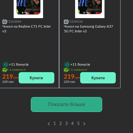
F1212064
F1210110
Чохол на Realme C71 FC Inter
Чохол на Samsung Galaxy A37
v3
5G FC Inter v3
+11
бонусів
+11
бонусів
Є в наявності
Є в наявності
219
219
Купити
Купити
грн
грн
239 грн
239 грн
Показати більше
1
2
3
4
5