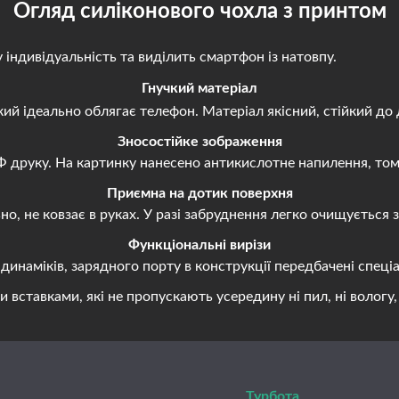
Огляд силіконового чохла з принтом
ндивідуальність та виділить смартфон із натовпу.
Гнучкий матеріал
й ідеально облягає телефон. Матеріал якісний, стійкий до 
Зносостійке зображення
руку. На картинку нанесено антикислотне напилення, тому 
Приємна на дотик поверхня
, не ковзає в руках. У разі забруднення легко очищується
Функціональні вирізи
наміків, зарядного порту в конструкції передбачені спеціа
авками, які не пропускають усередину ні пил, ні вологу, н
Турбота