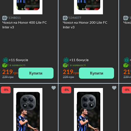
F1348011
F1346077
F
Чохол на Honor 400 Lite FC
Чохол на Honor 200 Lite FC
Чохо
Inter v3
Inter v3
+11
бонусів
+11
бонусів
Є в наявності
Є в наявності
Є 
219
219
21
Купити
Купити
грн
грн
239 грн
239 грн
239 
-8%
-8%
-8%