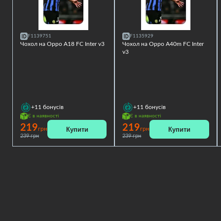
F1139751
F1135929
Чохол на Oppo A18 FC Inter v3
Чохол на Oppo A40m FC Inter
v3
+11
бонусів
+11
бонусів
Є в наявності
Є в наявності
219
219
Купити
Купити
грн
грн
239 грн
239 грн