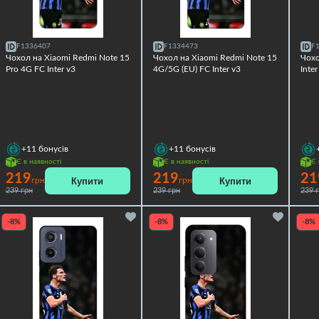
F1336407
F1334473
F
Чохол на Xiaomi Redmi Note 15
Чохол на Xiaomi Redmi Note 15
Чохо
Pro 4G FC Inter v3
4G/5G (EU) FC Inter v3
Inter
+11
бонусів
+11
бонусів
Є в наявності
Є в наявності
Є 
219
219
21
Купити
Купити
грн
грн
239 грн
239 грн
239 
-8%
-8%
-8%