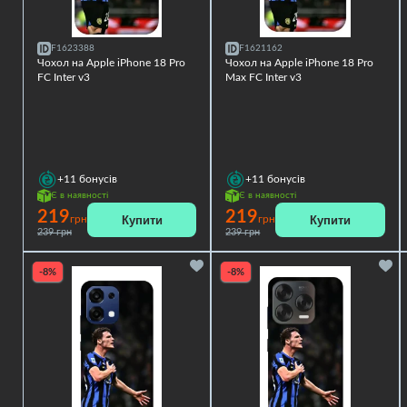
F1623388
F1621162
Чохол на Apple iPhone 18 Pro
Чохол на Apple iPhone 18 Pro
FC Inter v3
Max FC Inter v3
+11
бонусів
+11
бонусів
Є в наявності
Є в наявності
219
219
Купити
Купити
грн
грн
239 грн
239 грн
-8%
-8%