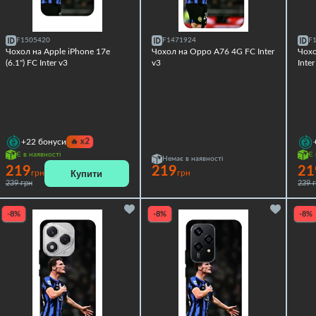
F1505420
F1471924
F
Чохол на Apple iPhone 17e
Чохол на Oppo A76 4G FC Inter
Чохо
(6.1") FC Inter v3
v3
Inter
🔥
x2
+22
бонуси
Є в наявності
Є 
Немає в наявності
219
219
21
Купити
грн
грн
239 грн
239 
-8%
-8%
-8%