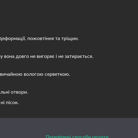
деформації, пожовтіння та тріщин.
вона довго не вигоряє і не затирається.
 звичайною вологою серветкою.
льні отвори.
і пісок.
Перевірені способи оплати