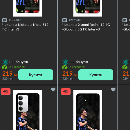
F1137600
F1295938
F
Чохол на Motorola Moto E15
Чохол на Xiaomi Redmi 15 4G
Чохо
FC Inter v3
(Global) / 5G FC Inter v3
(Glob
+11
бонусів
+11
бонусів
Є в наявності
Є в наявності
Є 
219
219
21
Купити
Купити
грн
грн
239 грн
239 грн
239 
-8%
-8%