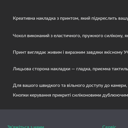
Креативна накладка з принтом, який підкреслить вашу і
Чохол виконаний з еластичного, пружного силікону, яки
Принт виглядає живим і виразним завдяки якісному УФ д
Лицьова сторона накладки — гладка, приємна тактильно
Для вашого швидкого та вільного доступу до камери, ди
Кнопки керування прикриті силіконовими дублюючими вст
Зв'яжіться з нами
Сервіс