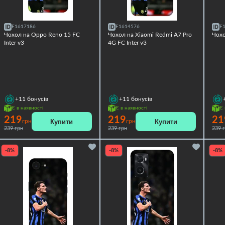
F1617186
F1614576
F
Чохол на Oppo Reno 15 FC
Чохол на Xiaomi Redmi A7 Pro
Чохо
Inter v3
4G FC Inter v3
+11
бонусів
+11
бонусів
Є в наявності
Є в наявності
Є 
219
219
21
Купити
Купити
грн
грн
239 грн
239 грн
239 
-8%
-8%
-8%