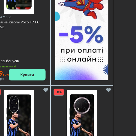
1471556
л на Xiaomi Poco F7 FC
 v3
+11
бонусів
в наявності
9
Купити
грн
грн
-8%