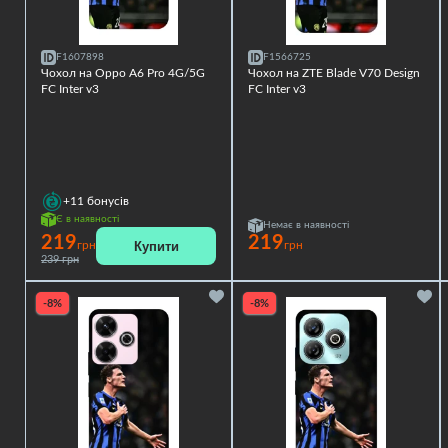
F1607898
F1566725
Чохол на Oppo A6 Pro 4G/5G
Чохол на ZTE Blade V70 Design
FC Inter v3
FC Inter v3
+11
бонусів
Є в наявності
Немає в наявності
219
219
Купити
грн
грн
239 грн
-8%
-8%