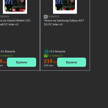
1292193
F1290313
л на Xiaomi Redmi 15C
Чохол на Samsung Galaxy A57
al) FC Inter v3
5G FC Inter v3
+11
бонусів
+11
бонусів
в наявності
Є в наявності
9
219
Купити
Купити
грн
грн
грн
239 грн