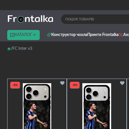
КАТАЛОГ
Конструктор чохла
Принти Frontalka
Ак
FC Inter v3
-8%
-8%