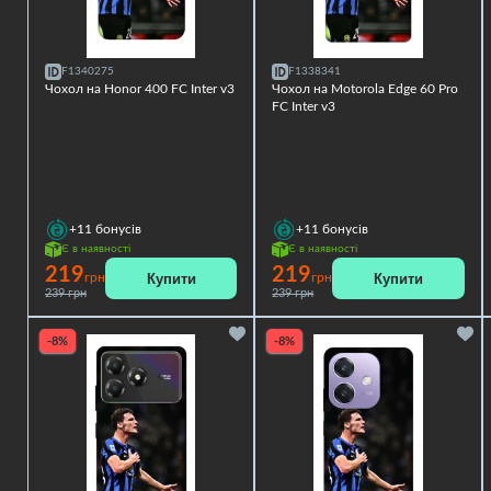
F1340275
F1338341
Чохол на Honor 400 FC Inter v3
Чохол на Motorola Edge 60 Pro
FC Inter v3
+11
бонусів
+11
бонусів
Є в наявності
Є в наявності
219
219
Купити
Купити
грн
грн
239 грн
239 грн
-8%
-8%