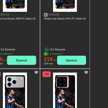
1344143
F1342209
л на Honor 200 FC Inter v3
Чохол на Honor X9c FC Inter v3
+11
бонусів
+11
бонусів
в наявності
Є в наявності
9
219
Купити
Купити
грн
грн
грн
239 грн
-8%