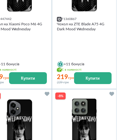
1447442
F1360867
л на Xiaomi Poco M6 4G
Чохол на ZTE Blade A75 4G
k Mood Wednesday
Dark Mood Wednesday
+11
бонусів
+11
бонусів
в наявності
Є в наявності
9
219
Купити
Купити
грн
грн
грн
239 грн
-8%