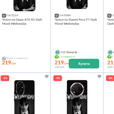
F1472219
F1470989
F
Чохол на Oppo A76 4G Dark
Чохол на Xiaomi Poco F7 Dark
Чохо
Mood Wednesday
Mood Wednesday
Dar
+11
бонусів
Є в наявності
Є 
Немає в наявності
219
219
21
Купити
грн
грн
239 грн
239 
-8%
-8%
-8%