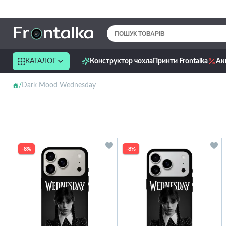
КАТАЛОГ
Конструктор чохла
Принти Frontalka
Ак
Dark Mood Wednesday
-8%
-8%