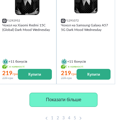
F1292952
F1291072
Чохол на Xiaomi Redmi 15C
Чохол на Samsung Galaxy A57
(Global) Dark Mood Wednesday
5G Dark Mood Wednesday
+11
бонусів
+11
бонусів
Є в наявності
Є в наявності
219
219
Купити
Купити
грн
грн
239 грн
239 грн
Показати більше
1
2
3
4
5