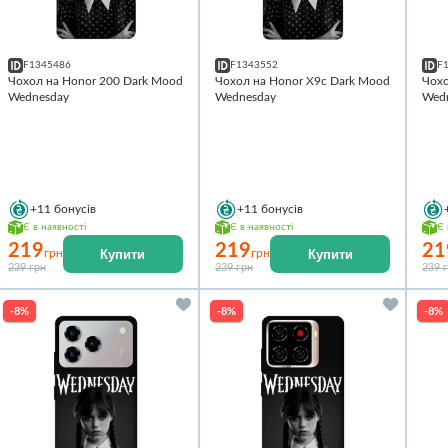
F1345486
F1343552
F
Чохол на Honor 200 Dark Mood
Чохол на Honor X9c Dark Mood
Чохо
Wednesday
Wednesday
Wed
+11
бонусів
+11
бонусів
Є в наявності
Є в наявності
Є 
219
219
21
Купити
Купити
грн
грн
239 грн
239 грн
239 
-8%
-8%
-8%