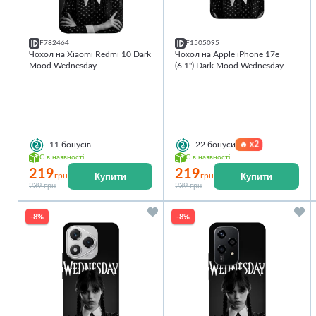
F782464
F1505095
Чохол на Xiaomi Redmi 10 Dark
Чохол на Apple iPhone 17e
Mood Wednesday
(6.1") Dark Mood Wednesday
🔥
x2
+11
бонусів
+22
бонуси
Є в наявності
Є в наявності
219
219
Купити
Купити
грн
грн
239 грн
239 грн
-8%
-8%