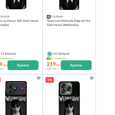
1341618
F1339684
л на Honor 400 Dark Mood
Чохол на Motorola Edge 60 Pro
nesday
Dark Mood Wednesday
+11
бонусів
+11
бонусів
в наявності
Є в наявності
9
219
Купити
Купити
грн
грн
грн
239 грн
-8%