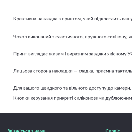
Креативна накладка з принтом, який підкреслить вашу і
Чохол виконаний з еластичного, пружного силікону, яки
Принт виглядає живим і виразним завдяки якісному УФ д
Лицьова сторона накладки — гладка, приємна тактильно
Для вашого швидкого та вільного доступу до камери, ди
Кнопки керування прикриті силіконовими дублюючими вст
Зв'яжіться з нами
Сервіс