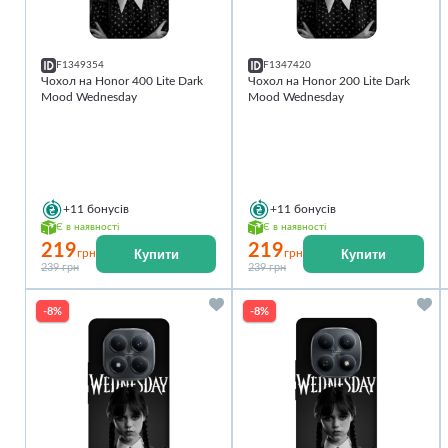
F1349354
F1347420
Чохол на Honor 400 Lite Dark
Чохол на Honor 200 Lite Dark
Mood Wednesday
Mood Wednesday
+11
бонусів
+11
бонусів
Є в наявності
Є в наявності
219
219
Купити
Купити
грн
грн
239 грн
239 грн
-8%
-8%