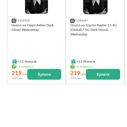
F1135519
F1296697
Чохол на Oppo A40m Dark
Чохол на Xiaomi Redmi 15 4G
Mood Wednesday
(Global) / 5G Dark Mood
Wednesday
+11
бонусів
+11
бонусів
Є в наявності
Є в наявності
219
219
Купити
Купити
грн
грн
239 грн
239 грн