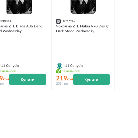
1330014
F1027942
л на ZTE Blade A36 Dark
Чохол на ZTE Nubia V70 Design
d Wednesday
Dark Mood Wednesday
+11
бонусів
+11
бонусів
в наявності
Є в наявності
9
219
Купити
Купити
грн
грн
грн
239 грн