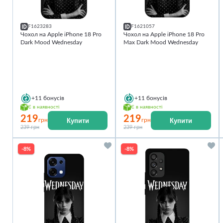
F1623283
F1621057
Чохол на Apple iPhone 18 Pro
Чохол на Apple iPhone 18 Pro
Dark Mood Wednesday
Max Dark Mood Wednesday
+11
бонусів
+11
бонусів
Є в наявності
Є в наявності
219
219
Купити
Купити
грн
грн
239 грн
239 грн
-8%
-8%