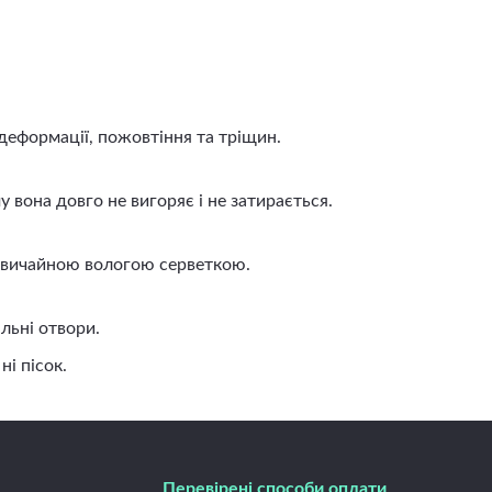
деформації, пожовтіння та тріщин.
вона довго не вигоряє і не затирається.
 звичайною вологою серветкою.
льні отвори.
і пісок.
Перевірені способи оплати