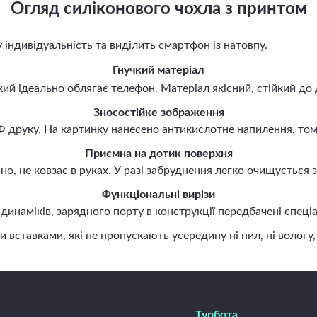
Огляд силіконового чохла з принтом
ндивідуальність та виділить смартфон із натовпу.
Гнучкий матеріал
й ідеально облягає телефон. Матеріал якісний, стійкий до 
Зносостійке зображення
руку. На картинку нанесено антикислотне напилення, тому 
Приємна на дотик поверхня
, не ковзає в руках. У разі забруднення легко очищується
Функціональні вирізи
наміків, зарядного порту в конструкції передбачені спеціа
авками, які не пропускають усередину ні пил, ні вологу, н
Турбота