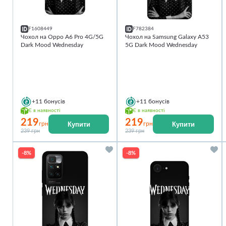
F1608449
F782384
Чохол на Oppo A6 Pro 4G/5G
Чохол на Samsung Galaxy A53
Dark Mood Wednesday
5G Dark Mood Wednesday
+11
бонусів
+11
бонусів
Є в наявності
Є в наявності
219
219
Купити
Купити
грн
грн
239 грн
239 грн
-8%
-8%