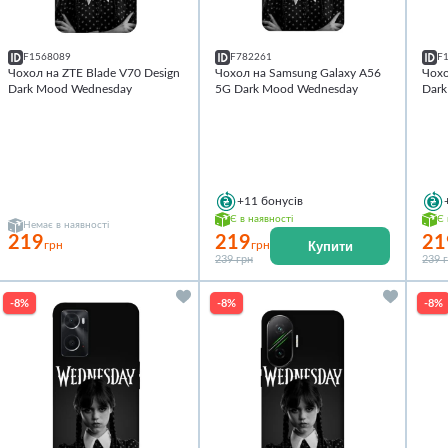
F1568089
F782261
F
Чохол на ZTE Blade V70 Design
Чохол на Samsung Galaxy A56
Чохо
Dark Mood Wednesday
5G Dark Mood Wednesday
Dar
+11
бонусів
Є в наявності
Є 
Немає в наявності
219
219
21
Купити
грн
грн
239 грн
239 
-8%
-8%
-8%