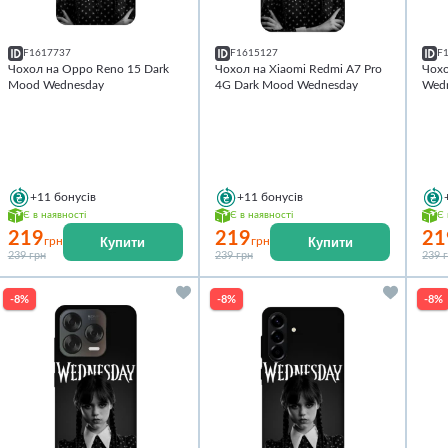
F1617737
F1615127
F
Чохол на Oppo Reno 15 Dark
Чохол на Xiaomi Redmi A7 Pro
Чохо
Mood Wednesday
4G Dark Mood Wednesday
Wed
+11
бонусів
+11
бонусів
Є в наявності
Є в наявності
Є 
219
219
21
Купити
Купити
грн
грн
239 грн
239 грн
239 
-8%
-8%
-8%