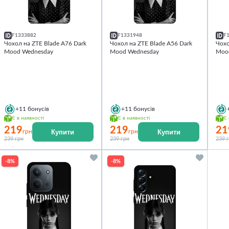
F1333882
F1331948
F
Чохол на ZTE Blade A76 Dark
Чохол на ZTE Blade A56 Dark
Чохо
Mood Wednesday
Mood Wednesday
Moo
+11
бонусів
+11
бонусів
Є в наявності
Є в наявності
Є 
219
219
21
Купити
Купити
грн
грн
239 грн
239 грн
239 
-8%
-8%