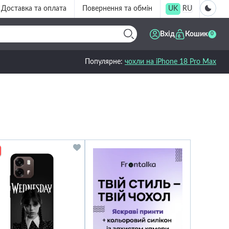
Доставка та оплата
Повернення та обмін
UK
RU
Вхід
Кошик
0
Популярне:
чохли на iPhone 18 Pro Max