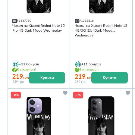
F1337750
F1335816
Чохол на Xiaomi Redmi Note 15
Чохол на Xiaomi Redmi Note 15
Pro 4G Dark Mood Wednesday
4G/5G (EU) Dark Mood
Wednesday
+11
бонусів
+11
бонусів
Є в наявності
Є в наявності
219
219
Купити
Купити
грн
грн
239 грн
239 грн
-8%
-8%