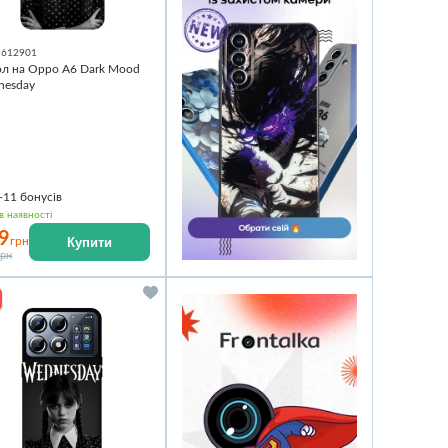
1612901
л на Oppo A6 Dark Mood
nesday
+11
бонусів
в наявності
9
Купити
грн
грн