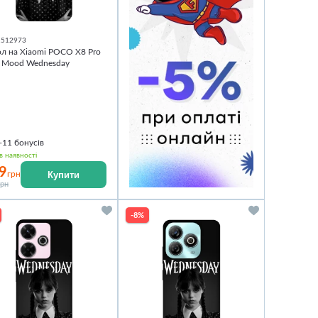
1512973
л на Xiaomi POCO X8 Pro
k Mood Wednesday
+11
бонусів
в наявності
9
Купити
грн
грн
-8%