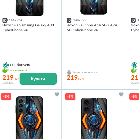
F1447224
F1447072
F
Чохол на Samsung Galaxy A03
Чохол на Oppo A54 5G / A74
Чохо
CyberPhone v4
5G CyberPhone v4
Cybe
+11
бонусів
Є в наявності
Є 
Немає в наявності
219
219
21
Купити
грн
грн
239 грн
239 
-8%
-8%
-8%