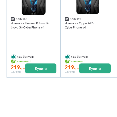
F1432187
F1432195
Чохол на Huawei P Smart+
Чохол на Oppo A96
(nova 3i) CyberPhone v4
CyberPhone v4
+11
бонусів
+11
бонусів
Є в наявності
Є в наявності
219
219
Купити
Купити
грн
грн
239 грн
239 грн