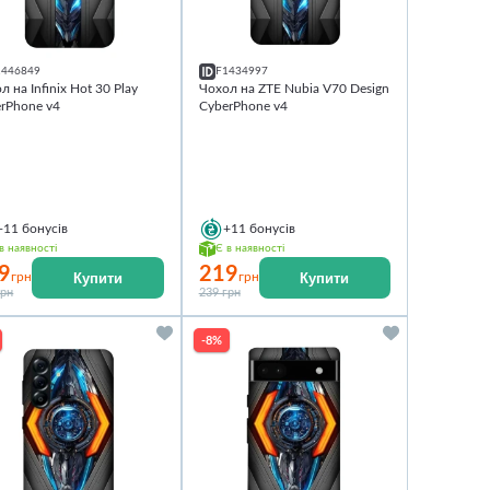
1446849
F1434997
л на Infinix Hot 30 Play
Чохол на ZTE Nubia V70 Design
rPhone v4
CyberPhone v4
+11
бонусів
+11
бонусів
в наявності
Є в наявності
9
219
Купити
Купити
грн
грн
грн
239 грн
-8%