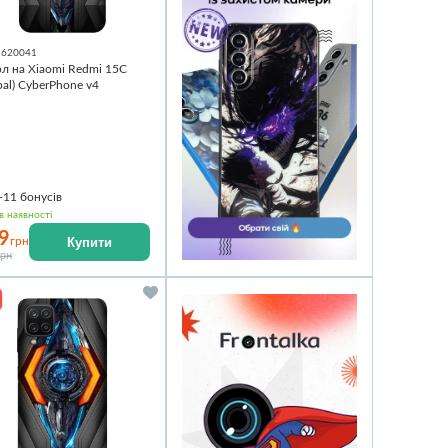
1620041
л на Xiaomi Redmi 15C
bal) CyberPhone v4
+11
бонусів
в наявності
9
Купити
грн
грн