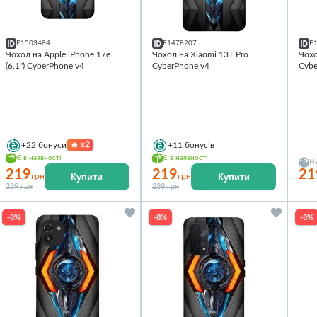
F1503484
F1478207
F
Чохол на Apple iPhone 17e
Чохол на Xiaomi 13T Pro
Чох
(6.1") CyberPhone v4
CyberPhone v4
Cybe
🔥
x2
+22
бонуси
+11
бонусів
Є в наявності
Є в наявності
Не
219
219
21
Купити
Купити
грн
грн
239 грн
239 грн
-8%
-8%
-8%