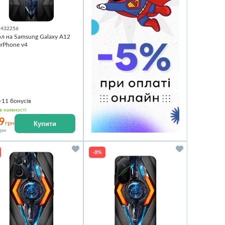
1432256
л на Samsung Galaxy A12
rPhone v4
+11
бонусів
в наявності
9
Купити
грн
грн
-8%