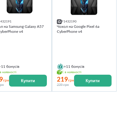
1432191
F1432190
л на Samsung Galaxy A57
Чохол на Google Pixel 6a
yberPhone v4
CyberPhone v4
+11
бонусів
+11
бонусів
в наявності
Є в наявності
9
219
Купити
Купити
грн
грн
грн
239 грн