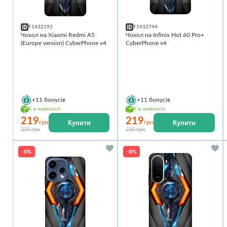
F1432192
F1432744
Чохол на Xiaomi Redmi A5
Чохол на Infinix Hot 60 Pro+
(Europe version) CyberPhone v4
CyberPhone v4
+11
бонусів
+11
бонусів
Є в наявності
Є в наявності
219
219
Купити
Купити
грн
грн
239 грн
239 грн
-8%
-8%