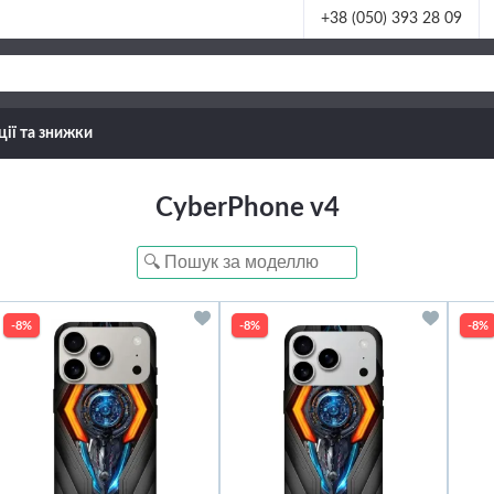
+38 (050) 393 28 09
ції та знижки
CyberPhone v4
-8%
-8%
-8%