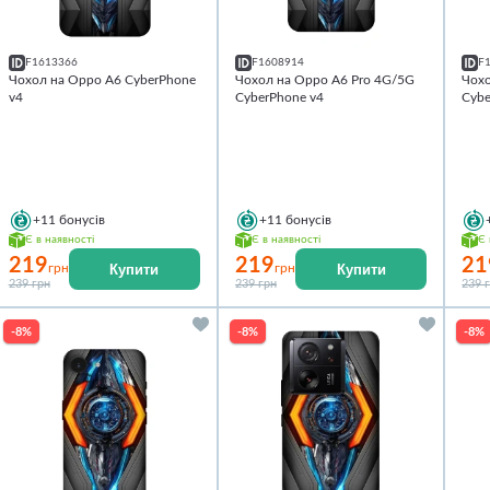
F1613366
F1608914
F
Чохол на Oppo A6 CyberPhone
Чохол на Oppo A6 Pro 4G/5G
Чохо
v4
CyberPhone v4
Cybe
+11
бонусів
+11
бонусів
Є в наявності
Є в наявності
Є 
219
219
21
Купити
Купити
грн
грн
239 грн
239 грн
239 
-8%
-8%
-8%