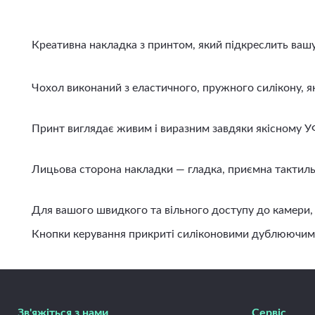
Креативна накладка з принтом, який підкреслить вашу і
Чохол виконаний з еластичного, пружного силікону, яки
Принт виглядає живим і виразним завдяки якісному УФ д
Лицьова сторона накладки — гладка, приємна тактильно
Для вашого швидкого та вільного доступу до камери, ди
Кнопки керування прикриті силіконовими дублюючими вст
Зв'яжіться з нами
Сервіс