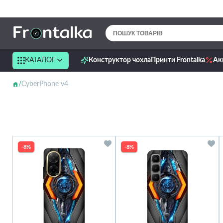
КАТАЛОГ
Конструктор чохла
Принти Frontalka
Ак
CyberPhone v4
-8%
-8%