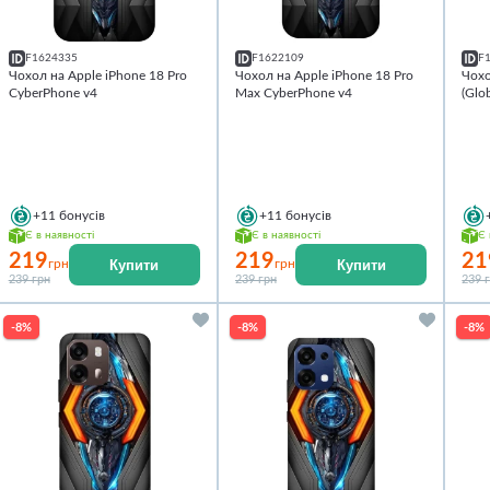
F1624335
F1622109
F
Чохол на Apple iPhone 18 Pro
Чохол на Apple iPhone 18 Pro
Чохо
CyberPhone v4
Max CyberPhone v4
(Glo
+11
бонусів
+11
бонусів
Є в наявності
Є в наявності
Є 
219
219
21
Купити
Купити
грн
грн
239 грн
239 грн
239 
-8%
-8%
-8%