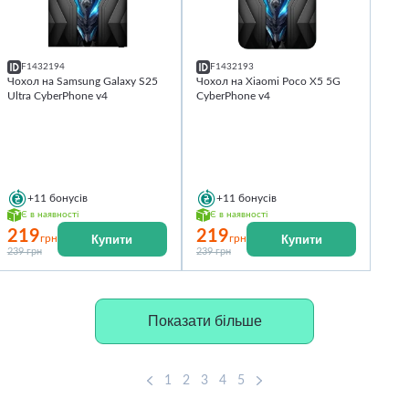
F1432194
F1432193
Чохол на Samsung Galaxy S25
Чохол на Xiaomi Poco X5 5G
Ultra CyberPhone v4
CyberPhone v4
+11
бонусів
+11
бонусів
Є в наявності
Є в наявності
219
219
Купити
Купити
грн
грн
239 грн
239 грн
Показати більше
1
2
3
4
5