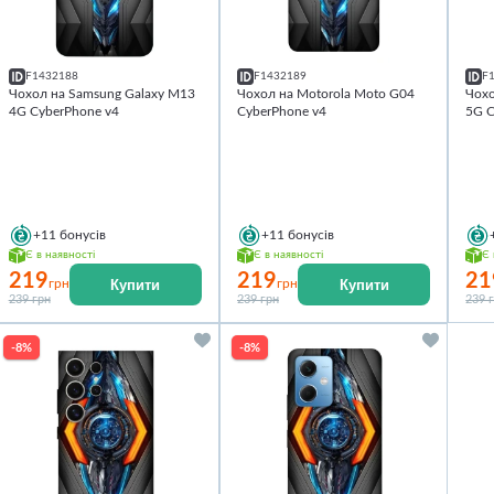
F1432188
F1432189
F
Чохол на Samsung Galaxy M13
Чохол на Motorola Moto G04
Чохо
4G CyberPhone v4
CyberPhone v4
5G C
+11
бонусів
+11
бонусів
Є в наявності
Є в наявності
Є 
219
219
21
Купити
Купити
грн
грн
239 грн
239 грн
239 
-8%
-8%