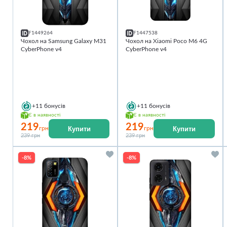
F1449264
F1447538
Чохол на Samsung Galaxy M31
Чохол на Xiaomi Poco M6 4G
CyberPhone v4
CyberPhone v4
+11
бонусів
+11
бонусів
Є в наявності
Є в наявності
219
219
Купити
Купити
грн
грн
239 грн
239 грн
-8%
-8%