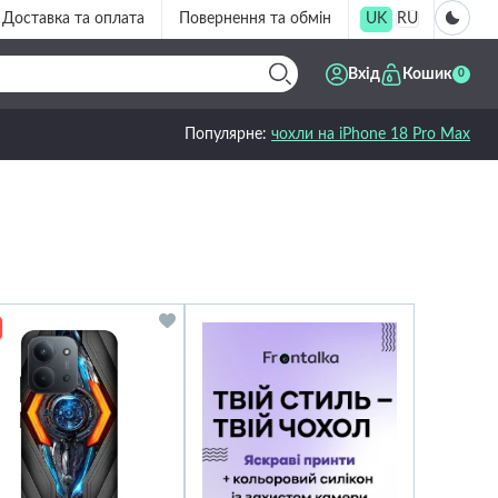
Доставка та оплата
Повернення та обмін
UK
RU
Вхід
Кошик
0
Популярне:
чохли на iPhone 18 Pro Max