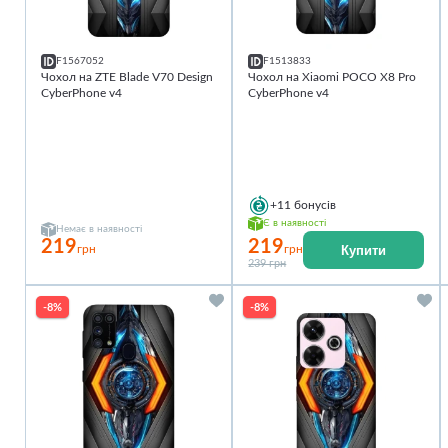
F1567052
F1513833
Чохол на ZTE Blade V70 Design
Чохол на Xiaomi POCO X8 Pro
CyberPhone v4
CyberPhone v4
+11
бонусів
Є в наявності
Немає в наявності
219
219
Купити
грн
грн
239 грн
-8%
-8%