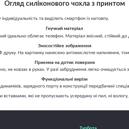
Огляд силіконового чохла з принтом
ндивідуальність та виділить смартфон із натовпу.
Гнучкий матеріал
й ідеально облягає телефон. Матеріал якісний, стійкий до 
Зносостійке зображення
руку. На картинку нанесено антикислотне напилення, тому 
Приємна на дотик поверхня
, не ковзає в руках. У разі забруднення легко очищується
Функціональні вирізи
наміків, зарядного порту в конструкції передбачені спеціа
авками, які не пропускають усередину ні пил, ні вологу, н
Турбота