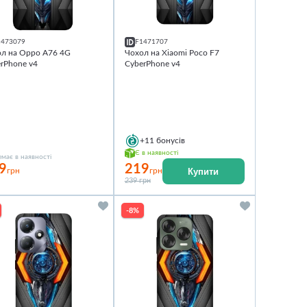
1473079
F1471707
ол на Oppo A76 4G
Чохол на Xiaomi Poco F7
rPhone v4
CyberPhone v4
+11
бонусів
Є в наявності
має в наявності
9
219
Купити
грн
грн
239 грн
-8%