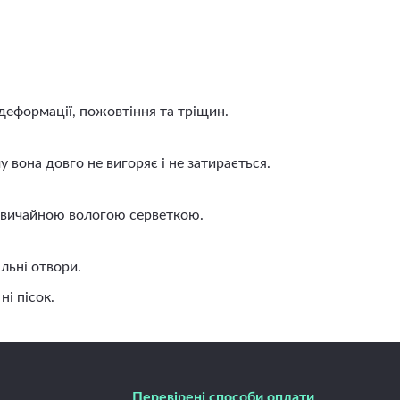
деформації, пожовтіння та тріщин.
вона довго не вигоряє і не затирається.
 звичайною вологою серветкою.
льні отвори.
і пісок.
Перевірені способи оплати