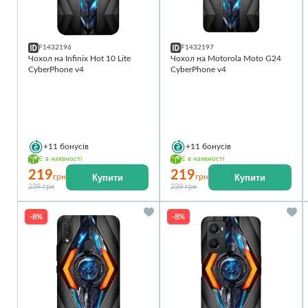
F1432196
F1432197
Чохол на Infinix Hot 10 Lite
Чохол на Motorola Moto G24
CyberPhone v4
CyberPhone v4
+11
бонусів
+11
бонусів
Є в наявності
Є в наявності
219
219
Купити
Купити
грн
грн
239 грн
239 грн
-8%
-8%