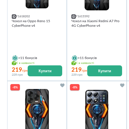
F1618202
F1615592
Чохол на Oppo Reno 15
Чохол на Xiaomi Redmi A7 Pro
CyberPhone v4
4G CyberPhone v4
+11
бонусів
+11
бонусів
Є в наявності
Є в наявності
219
219
Купити
Купити
грн
грн
239 грн
239 грн
-8%
-8%