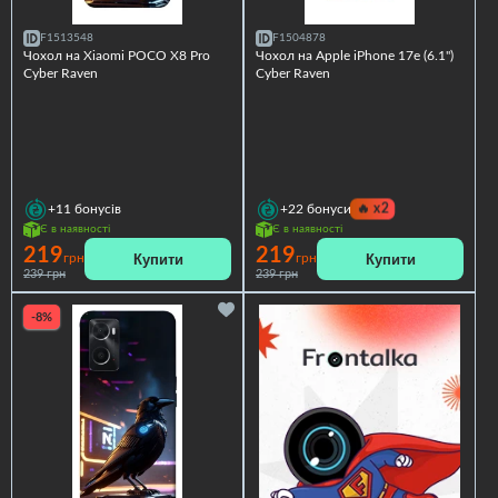
F1513548
F1504878
Чохол на Xiaomi POCO X8 Pro
Чохол на Apple iPhone 17e (6.1")
Cyber Raven
Cyber Raven
🔥
x2
+11
бонусів
+22
бонуси
Є в наявності
Є в наявності
219
219
Купити
Купити
грн
грн
239 грн
239 грн
-8%