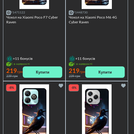
F1471122
F1448730
Чохол на Xiaomi Poco F7 Cyber
Чохол на Xiaomi Poco M6 4G
Raven
Cyber Raven
+11
бонусів
+11
бонусів
Є в наявності
Є в наявності
219
219
Купити
Купити
грн
грн
239 грн
239 грн
-8%
-8%