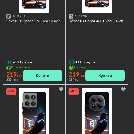
F1343221
F1341287
Чохол на Honor X9c Cyber Raven
Чохол на Honor 400 Cyber Raven
+11
бонусів
+11
бонусів
Є в наявності
Є в наявності
219
219
Купити
Купити
грн
грн
239 грн
239 грн
-8%
-8%