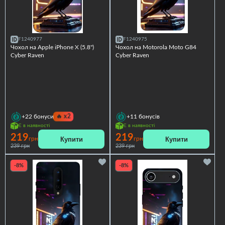
F1240977
F1240975
Чохол на Apple iPhone X (5.8")
Чохол на Motorola Moto G84
Cyber Raven
Cyber Raven
🔥
x2
+22
бонуси
+11
бонусів
Є в наявності
Є в наявності
219
219
Купити
Купити
грн
грн
239 грн
239 грн
-8%
-8%