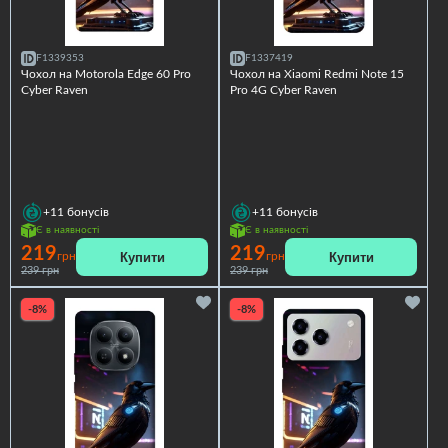
F1339353
F1337419
Чохол на Motorola Edge 60 Pro
Чохол на Xiaomi Redmi Note 15
Cyber Raven
Pro 4G Cyber Raven
+11
бонусів
+11
бонусів
Є в наявності
Є в наявності
219
219
Купити
Купити
грн
грн
239 грн
239 грн
-8%
-8%