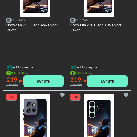
F1331617
F1329683
Чохол на ZTE Blade A56 Cyber
Чохол на ZTE Blade A36 Cyber
Raven
Raven
+11
бонусів
+11
бонусів
Є в наявності
Є в наявності
219
219
Купити
Купити
грн
грн
239 грн
239 грн
-8%
-8%