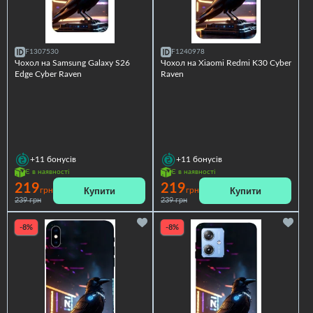
F1307530
F1240978
Чохол на Samsung Galaxy S26
Чохол на Xiaomi Redmi K30 Cyber
Edge Cyber Raven
Raven
+11
бонусів
+11
бонусів
Є в наявності
Є в наявності
219
219
Купити
Купити
грн
грн
239 грн
239 грн
-8%
-8%