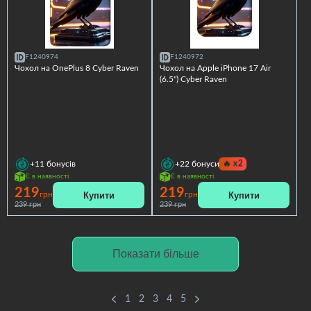
F1240974
F1240972
Чохол на OnePlus 8 Cyber Raven
Чохол на Apple iPhone 17 Air
(6.5") Cyber Raven
🔥
x2
+11
бонусів
+22
бонуси
Є в наявності
Є в наявності
219
219
Купити
Купити
грн
грн
239 грн
239 грн
Показати більше
1
2
3
4
5