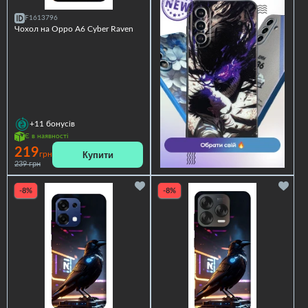
F1613796
Чохол на Oppo A6 Cyber Raven
+11
бонусів
Є в наявності
219
Купити
грн
239 грн
-8%
-8%