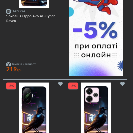
F1472794
Чохол на Oppo A76 4G Cyber
Raven
Немає в наявності
219
грн
-8%
-8%