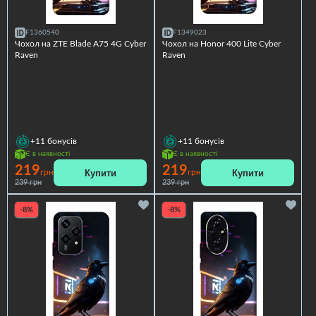
F1360540
F1349023
Чохол на ZTE Blade A75 4G Cyber
Чохол на Honor 400 Lite Cyber
Raven
Raven
+11
бонусів
+11
бонусів
Є в наявності
Є в наявності
219
219
Купити
Купити
грн
грн
239 грн
239 грн
-8%
-8%