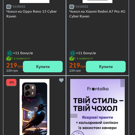
F1618632
F1616022
Чохол на Oppo Reno 15 Cyber
Чохол на Xiaomi Redmi A7 Pro 4G
Raven
Cyber Raven
+11
бонусів
+11
бонусів
Є в наявності
Є в наявності
219
219
Купити
Купити
грн
грн
239 грн
239 грн
-8%