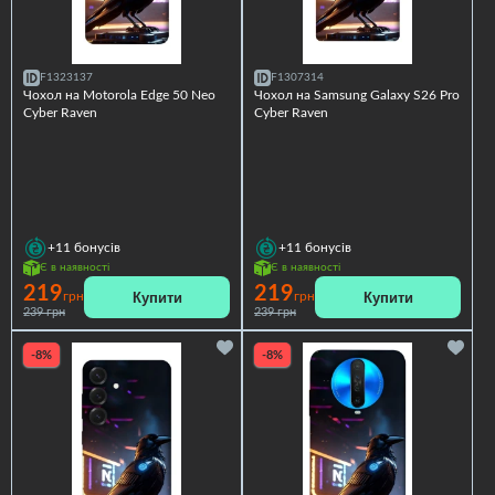
F1323137
F1307314
Чохол на Motorola Edge 50 Neo
Чохол на Samsung Galaxy S26 Pro
Cyber Raven
Cyber Raven
+11
бонусів
+11
бонусів
Є в наявності
Є в наявності
219
219
Купити
Купити
грн
грн
239 грн
239 грн
-8%
-8%