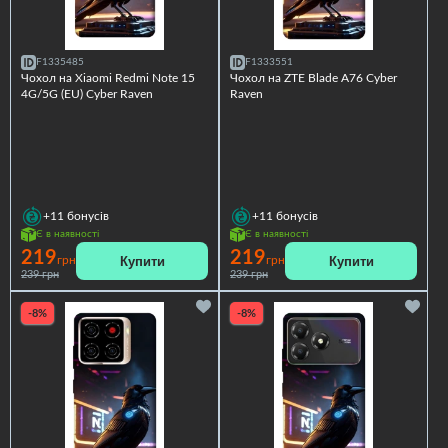
F1335485
F1333551
Чохол на Xiaomi Redmi Note 15
Чохол на ZTE Blade A76 Cyber
4G/5G (EU) Cyber Raven
Raven
+11
бонусів
+11
бонусів
Є в наявності
Є в наявності
219
219
Купити
Купити
грн
грн
239 грн
239 грн
-8%
-8%