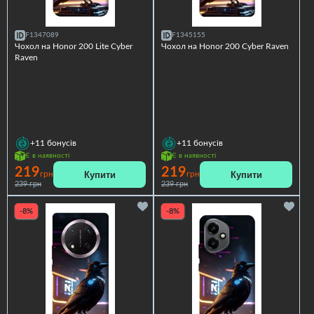
F1347089
F1345155
Чохол на Honor 200 Lite Cyber
Чохол на Honor 200 Cyber Raven
Raven
+11
бонусів
+11
бонусів
Є в наявності
Є в наявності
219
219
Купити
Купити
грн
грн
239 грн
239 грн
-8%
-8%