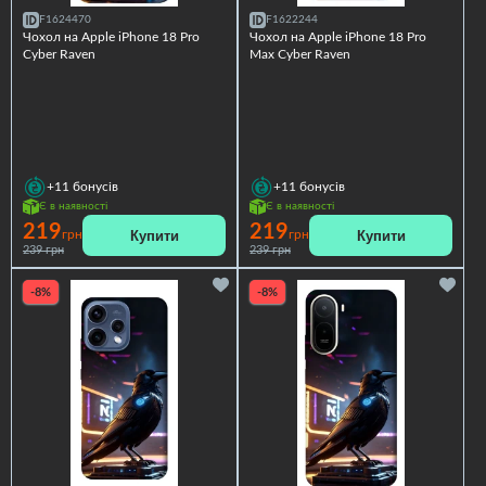
F1624470
F1622244
Чохол на Apple iPhone 18 Pro
Чохол на Apple iPhone 18 Pro
Cyber Raven
Max Cyber Raven
+11
бонусів
+11
бонусів
Є в наявності
Є в наявності
219
219
Купити
Купити
грн
грн
239 грн
239 грн
-8%
-8%