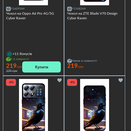
F1609344
F1568244
Чохол на Oppo A6 Pro 4G/5G
Чохол на ZTE Blade V70 Design
Cyber Raven
Cyber Raven
+11
бонусів
Є в наявності
Немає в наявності
219
219
Купити
грн
грн
239 грн
-8%
-8%