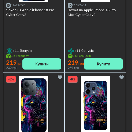
F1624857
F1622631
Чохол на Apple iPhone 18 Pro
Чохол на Apple iPhone 18 Pro
Cyber Cat v2
Max Cyber Cat v2
+11
бонусів
+11
бонусів
Є в наявності
Є в наявності
219
219
Купити
Купити
грн
грн
239 грн
239 грн
-8%
-8%