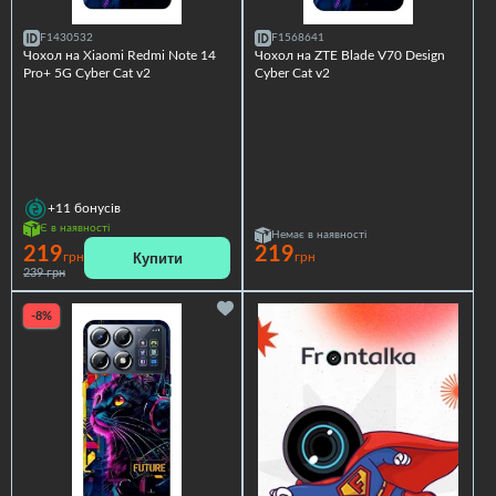
F1430532
F1568641
Чохол на Xiaomi Redmi Note 14
Чохол на ZTE Blade V70 Design
Pro+ 5G Cyber Cat v2
Cyber Cat v2
+11
бонусів
Є в наявності
Немає в наявності
219
219
Купити
грн
грн
239 грн
-8%