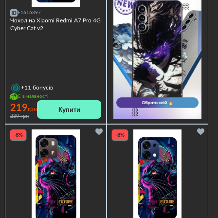
F1616397
Чохол на Xiaomi Redmi A7 Pro 4G
Cyber Cat v2
+11
бонусів
Є в наявності
219
Купити
грн
239 грн
-8%
-8%