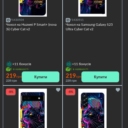
F1430504
F1430511
Чохол на Huawei P Smart+ (nova
Чохол на Samsung Galaxy S25
3i) Cyber Cat v2
Ultra Cyber Cat v2
+11
бонусів
+11
бонусів
Є в наявності
Є в наявності
219
219
Купити
Купити
грн
грн
239 грн
239 грн
-8%
-8%