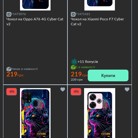
F1473076
F1471421
Чохол на Oppo A76 4G Cyber Cat
Чохол на Xiaomi Poco F7 Cyber
v2
Cat v2
+11
бонусів
Є в наявності
Немає в наявності
219
219
Купити
грн
грн
239 грн
-8%
-8%