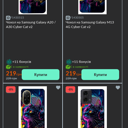
F1430515
F1430505
Чохол на Samsung Galaxy A20 /
Чохол на Samsung Galaxy M13
A30 Cyber Cat v2
4G Cyber Cat v2
+11
бонусів
+11
бонусів
Є в наявності
Є в наявності
219
219
Купити
Купити
грн
грн
239 грн
239 грн
-8%
-8%