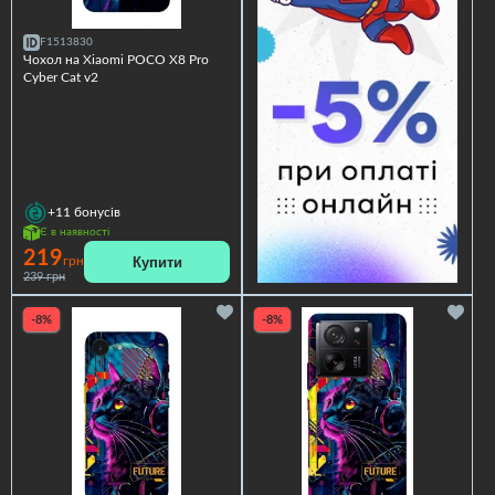
F1513830
Чохол на Xiaomi POCO X8 Pro
Cyber Cat v2
+11
бонусів
Є в наявності
219
Купити
грн
239 грн
-8%
-8%