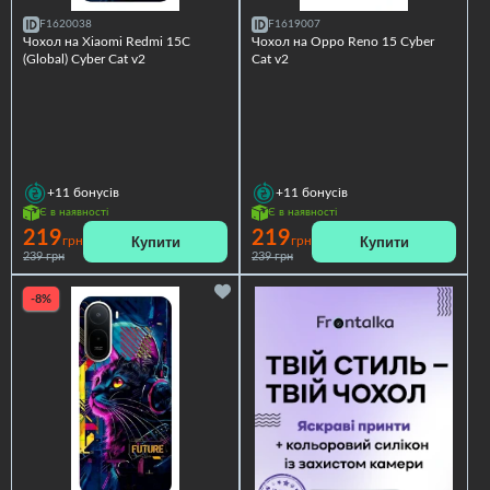
F1620038
F1619007
Чохол на Xiaomi Redmi 15C
Чохол на Oppo Reno 15 Cyber
(Global) Cyber Cat v2
Cat v2
+11
бонусів
+11
бонусів
Є в наявності
Є в наявності
219
219
Купити
Купити
грн
грн
239 грн
239 грн
-8%