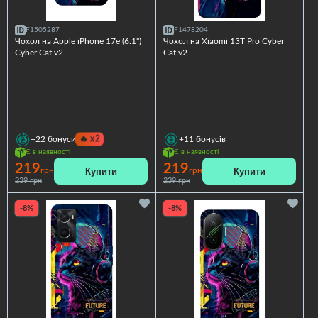
F1505287
F1478204
Чохол на Apple iPhone 17e (6.1")
Чохол на Xiaomi 13T Pro Cyber
Cyber Cat v2
Cat v2
🔥
x2
+22
бонуси
+11
бонусів
Є в наявності
Є в наявності
219
219
Купити
Купити
грн
грн
239 грн
239 грн
-8%
-8%