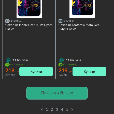
F1430513
F1430514
Чохол на Infinix Hot 10 Lite Cyber
Чохол на Motorola Moto G24
Cat v2
Cyber Cat v2
+11
бонусів
+11
бонусів
Є в наявності
Є в наявності
219
219
Купити
Купити
грн
грн
239 грн
239 грн
Показати більше
1
2
3
4
5