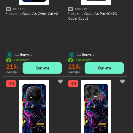
F1614171
F1609719
Чохол на Oppo A6 Cyber Cat v2
Чохол на Oppo A6 Pro 4G/5G
Cyber Cat v2
+11
бонусів
+11
бонусів
Є в наявності
Є в наявності
219
219
Купити
Купити
грн
грн
239 грн
239 грн
-8%
-8%