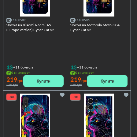
F1430509
F1430506
Чохол на Xiaomi Redmi A5
Чохол на Motorola Moto G04
(Europe version) Cyber Cat v2
Cyber Cat v2
+11
бонусів
+11
бонусів
Є в наявності
Є в наявності
219
219
Купити
Купити
грн
грн
239 грн
239 грн
-8%
-8%