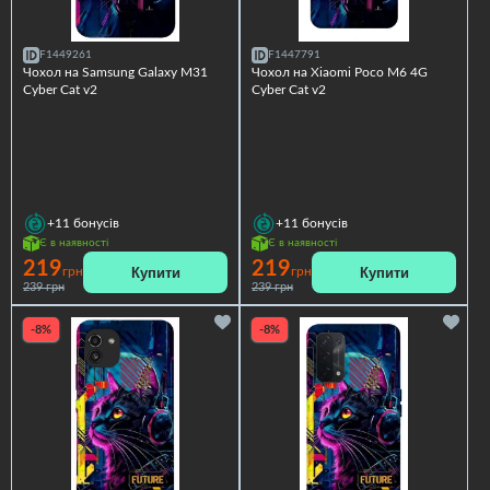
F1449261
F1447791
Чохол на Samsung Galaxy M31
Чохол на Xiaomi Poco M6 4G
Cyber Cat v2
Cyber Cat v2
+11
бонусів
+11
бонусів
Є в наявності
Є в наявності
219
219
Купити
Купити
грн
грн
239 грн
239 грн
-8%
-8%