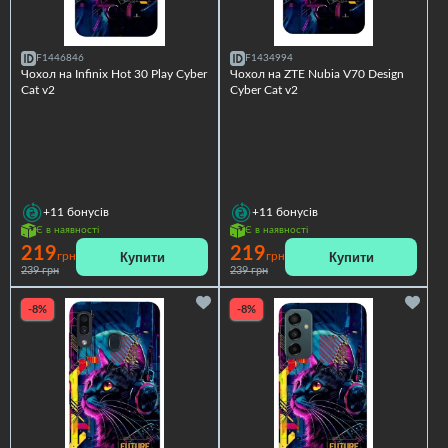
F1446846
F1434994
Чохол на Infinix Hot 30 Play Cyber
Чохол на ZTE Nubia V70 Design
Cat v2
Cyber Cat v2
+11
бонусів
+11
бонусів
Є в наявності
Є в наявності
219
219
Купити
Купити
грн
грн
239 грн
239 грн
-8%
-8%