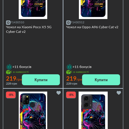
F1430510
F1430512
Чохол на Xiaomi Poco X5 5G
Чохол на Oppo A96 Cyber Cat v2
Cyber Cat v2
+11
бонусів
+11
бонусів
Є в наявності
Є в наявності
219
219
Купити
Купити
грн
грн
239 грн
239 грн
-8%
-8%