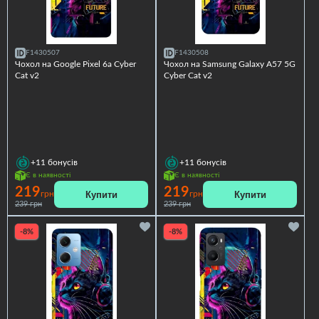
F1430507
F1430508
Чохол на Google Pixel 6a Cyber
Чохол на Samsung Galaxy A57 5G
Cat v2
Cyber Cat v2
+11
бонусів
+11
бонусів
Є в наявності
Є в наявності
219
219
Купити
Купити
грн
грн
239 грн
239 грн
-8%
-8%