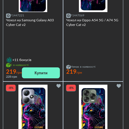
F1447221
F1447069
Чохол на Samsung Galaxy A03
Чохол на Oppo A54 5G / A74 5G
Cyber Cat v2
Cyber Cat v2
+11
бонусів
Є в наявності
Немає в наявності
219
219
Купити
грн
грн
239 грн
-8%
-8%