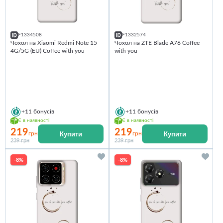
F1334508
F1332574
Чохол на Xiaomi Redmi Note 15
Чохол на ZTE Blade A76 Coffee
4G/5G (EU) Coffee with you
with you
+11
бонусів
+11
бонусів
Є в наявності
Є в наявності
219
219
Купити
Купити
грн
грн
239 грн
239 грн
-8%
-8%