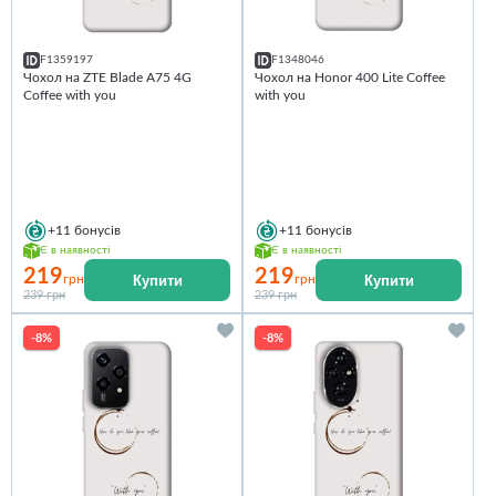
F1359197
F1348046
Чохол на ZTE Blade A75 4G
Чохол на Honor 400 Lite Coffee
Coffee with you
with you
+11
бонусів
+11
бонусів
Є в наявності
Є в наявності
219
219
Купити
Купити
грн
грн
239 грн
239 грн
-8%
-8%