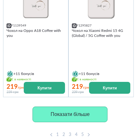
F1139549
F1295827
Чохол на Oppo A18 Coffee with
Чохол на Xiaomi Redmi 15 4G
you
(Global) / 5G Coffee with you
+11
бонусів
+11
бонусів
Є в наявності
Є в наявності
219
219
Купити
Купити
грн
грн
239 грн
239 грн
Показати більше
1
2
3
4
5