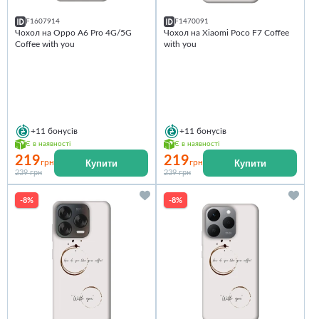
F1607914
F1470091
Чохол на Oppo A6 Pro 4G/5G
Чохол на Xiaomi Poco F7 Coffee
Coffee with you
with you
+11
бонусів
+11
бонусів
Є в наявності
Є в наявності
219
219
Купити
Купити
грн
грн
239 грн
239 грн
-8%
-8%