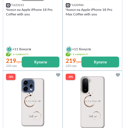
F1623212
F1620986
Чохол на Apple iPhone 18 Pro
Чохол на Apple iPhone 18 Pro
Coffee with you
Max Coffee with you
+11
бонусів
+11
бонусів
Є в наявності
Є в наявності
219
219
Купити
Купити
грн
грн
239 грн
239 грн
-8%
-8%