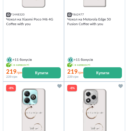
F1448320
F862477
Чохол на Xiaomi Poco M6 4G
Чохол на Motorola Edge 50
Coffee with you
Fusion Coffee with you
+11
бонусів
+11
бонусів
Є в наявності
Є в наявності
219
219
Купити
Купити
грн
грн
239 грн
239 грн
-8%
-8%