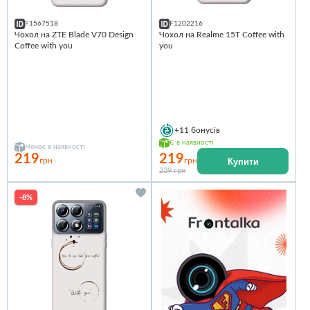
F1567518
F1202216
Чохол на ZTE Blade V70 Design
Чохол на Realme 15T Coffee with
Coffee with you
you
+11
бонусів
Є в наявності
Немає в наявності
219
219
Купити
грн
грн
239 грн
-8%