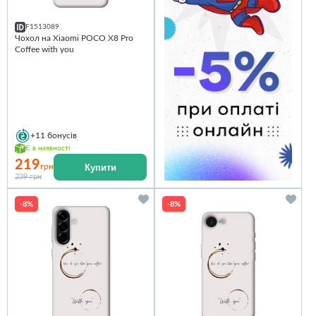
F1513089
Чохол на Xiaomi POCO X8 Pro
Coffee with you
+11
бонусів
Є в наявності
219
Купити
грн
239 грн
-8%
-8%