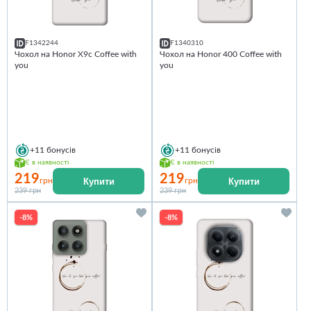
F1342244
F1340310
Чохол на Honor X9c Coffee with
Чохол на Honor 400 Coffee with
you
you
+11
бонусів
+11
бонусів
Є в наявності
Є в наявності
219
219
Купити
Купити
грн
грн
239 грн
239 грн
-8%
-8%