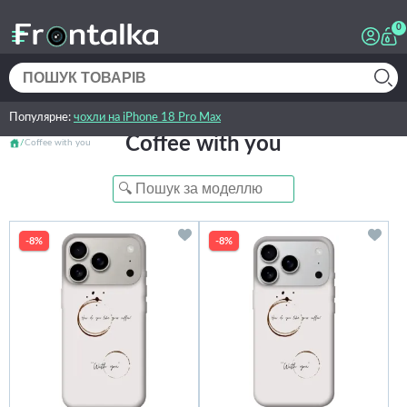
0
Популярне:
чохли на iPhone 18 Pro Max
Coffee with you
Coffee with you
-8%
-8%