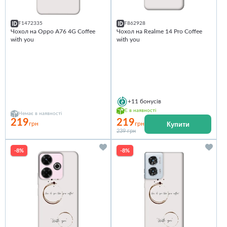
F1472335
F862928
Чохол на Oppo A76 4G Coffee
Чохол на Realme 14 Pro Coffee
with you
with you
+11
бонусів
Є в наявності
Немає в наявності
219
219
Купити
грн
грн
239 грн
-8%
-8%