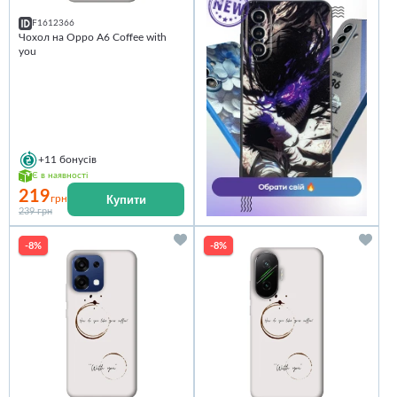
F1612366
Чохол на Oppo A6 Coffee with
you
+11
бонусів
Є в наявності
219
Купити
грн
239 грн
-8%
-8%