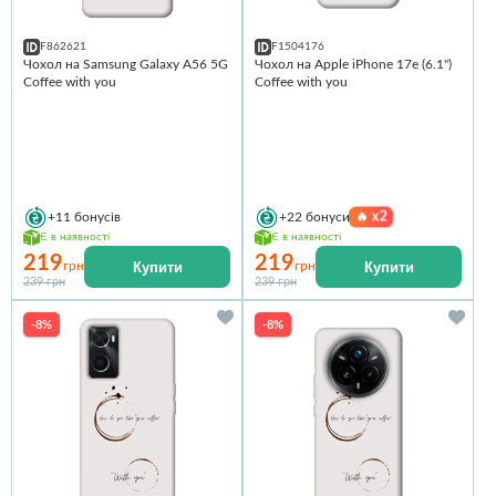
F862621
F1504176
Чохол на Samsung Galaxy A56 5G
Чохол на Apple iPhone 17e (6.1")
Coffee with you
Coffee with you
🔥
x2
+11
бонусів
+22
бонуси
Є в наявності
Є в наявності
219
219
Купити
Купити
грн
грн
239 грн
239 грн
-8%
-8%