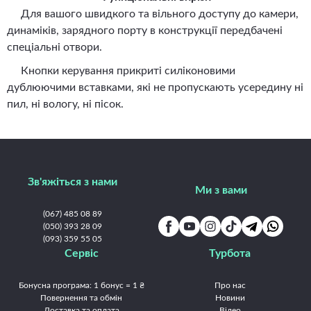
Для вашого швидкого та вільного доступу до камери,
динаміків, зарядного порту в конструкції передбачені
спеціальні отвори.
Кнопки керування прикриті силіконовими
дублюючими вставками, які не пропускають усередину ні
пил, ні вологу, ні пісок.
Зв'яжіться з нами
Ми з вами
(067) 485 08 89
(050) 393 28 09
(093) 359 55 05
Сервіс
Турбота
Бонусна програма: 1 бонус = 1 ₴
Про нас
Повернення та обмін
Новини
Доставка та оплата
Відео