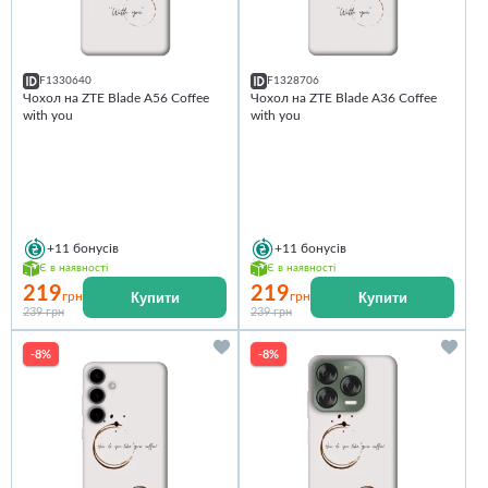
F1330640
F1328706
Чохол на ZTE Blade A56 Coffee
Чохол на ZTE Blade A36 Coffee
with you
with you
+11
бонусів
+11
бонусів
Є в наявності
Є в наявності
219
219
Купити
Купити
грн
грн
239 грн
239 грн
-8%
-8%