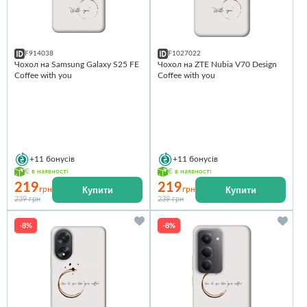
F914038
F1027022
Чохол на Samsung Galaxy S25 FE
Чохол на ZTE Nubia V70 Design
Coffee with you
Coffee with you
+11
бонусів
+11
бонусів
Є в наявності
Є в наявності
219
219
Купити
Купити
грн
грн
239 грн
239 грн
-8%
-8%