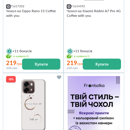
F1617202
F1614592
Чохол на Oppo Reno 15 Coffee
Чохол на Xiaomi Redmi A7 Pro 4G
with you
Coffee with you
+11
бонусів
+11
бонусів
Є в наявності
Є в наявності
219
219
Купити
Купити
грн
грн
239 грн
239 грн
-8%