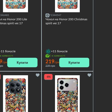
1346481
F1344547
л на Honor 200 Lite
Чохол на Honor 200 Christmas
tmas spirit ver.17
spirit ver.17
+11
бонусів
+11
бонусів
в наявності
Є в наявності
9
219
Купити
Купити
грн
грн
грн
239 грн
-8%