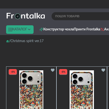
КАТАЛОГ
Конструктор чохла
Принти Frontalka
Ак
Christmas spirit ver.17
-8%
-8%