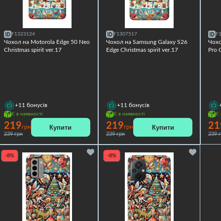
F1323124
F1307517
F
Чохол на Motorola Edge 50 Neo
Чохол на Samsung Galaxy S26
Чохо
Christmas spirit ver.17
Edge Christmas spirit ver.17
Pro C
+11
бонусів
+11
бонусів
Є в наявності
Є в наявності
Є 
219
219
21
Купити
Купити
грн
грн
239 грн
239 грн
239 
-8%
-8%