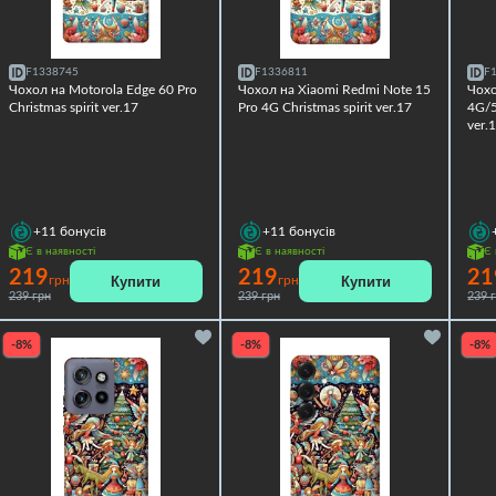
F1338745
F1336811
F
Чохол на Motorola Edge 60 Pro
Чохол на Xiaomi Redmi Note 15
Чохо
Christmas spirit ver.17
Pro 4G Christmas spirit ver.17
4G/5
ver.
+11
бонусів
+11
бонусів
Є в наявності
Є в наявності
Є 
219
219
21
Купити
Купити
грн
грн
239 грн
239 грн
239 
-8%
-8%
-8%