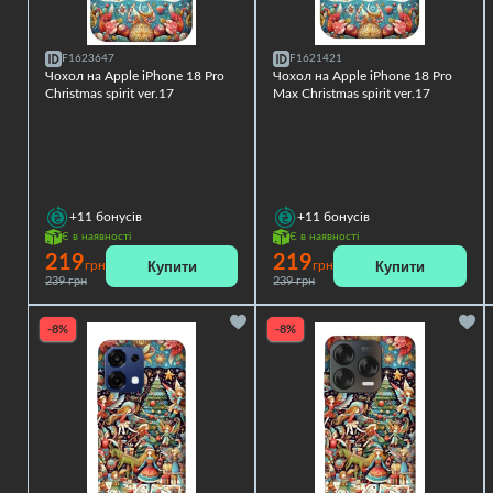
F1623647
F1621421
Чохол на Apple iPhone 18 Pro
Чохол на Apple iPhone 18 Pro
Christmas spirit ver.17
Max Christmas spirit ver.17
+11
бонусів
+11
бонусів
Є в наявності
Є в наявності
219
219
Купити
Купити
грн
грн
239 грн
239 грн
-8%
-8%