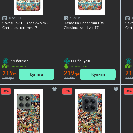
F1359574
F1348415
F
Чохол на ZTE Blade A75 4G
Чохол на Honor 400 Lite
Чохо
Christmas spirit ver.17
Christmas spirit ver.17
Chris
+11
бонусів
+11
бонусів
Є в наявності
Є в наявності
Є 
219
219
21
Купити
Купити
грн
грн
239 грн
239 грн
239 
-8%
-8%
-8%