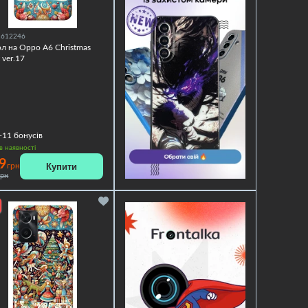
1612246
л на Oppo A6 Christmas
t ver.17
+11
бонусів
в наявності
9
Купити
грн
грн