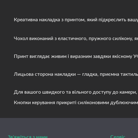
Креативна накладка з принтом, який підкреслить вашу і
Чохол виконаний з еластичного, пружного силікону, яки
Принт виглядає живим і виразним завдяки якісному УФ д
Лицьова сторона накладки — гладка, приємна тактильно
Для вашого швидкого та вільного доступу до камери, ди
Кнопки керування прикриті силіконовими дублюючими вст
Зв'яжіться з нами
Сервіс