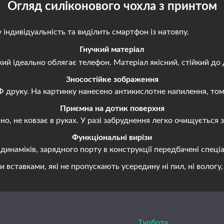
Огляд силіконового чохла з принтом
ндивідуальність та виділить смартфон із натовпу.
Гнучкий матеріал
й ідеально облягає телефон. Матеріал якісний, стійкий до 
Зносостійке зображення
руку. На картинку нанесено антикислотне напилення, тому 
Приємна на дотик поверхня
, не ковзає в руках. У разі забруднення легко очищується
Функціональні вирізи
наміків, зарядного порту в конструкції передбачені спеціа
авками, які не пропускають усередину ні пил, ні вологу, н
Турбота