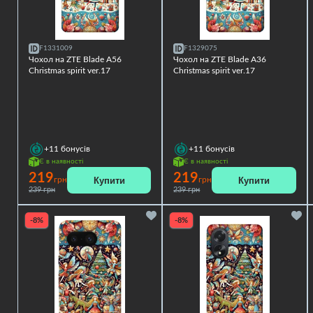
F1331009
F1329075
Чохол на ZTE Blade A56
Чохол на ZTE Blade A36
Christmas spirit ver.17
Christmas spirit ver.17
+11
бонусів
+11
бонусів
Є в наявності
Є в наявності
219
219
Купити
Купити
грн
грн
239 грн
239 грн
-8%
-8%