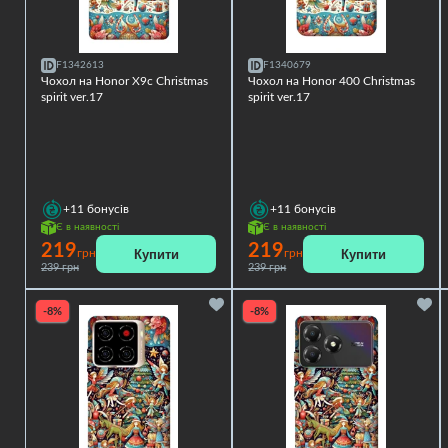
F1342613
F1340679
Чохол на Honor X9c Christmas
Чохол на Honor 400 Christmas
spirit ver.17
spirit ver.17
+11
бонусів
+11
бонусів
Є в наявності
Є в наявності
219
219
Купити
Купити
грн
грн
239 грн
239 грн
-8%
-8%