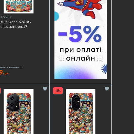
1472781
ол на Oppo A76 4G
tmas spirit ver.17
має в наявності
9
грн
-8%