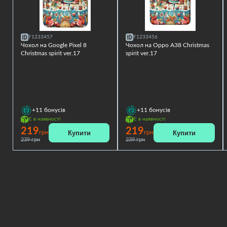
F1233457
F1233456
Чохол на Google Pixel 8
Чохол на Oppo A38 Christmas
Christmas spirit ver.17
spirit ver.17
+11
бонусів
+11
бонусів
Є в наявності
Є в наявності
219
219
Купити
Купити
грн
грн
239 грн
239 грн