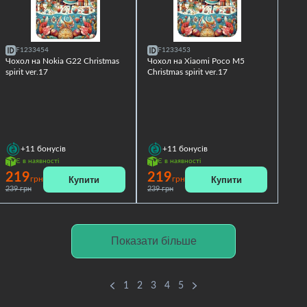
F1233454
F1233453
Чохол на Nokia G22 Christmas
Чохол на Xiaomi Poco M5
spirit ver.17
Christmas spirit ver.17
+11
бонусів
+11
бонусів
Є в наявності
Є в наявності
219
219
Купити
Купити
грн
грн
239 грн
239 грн
Показати більше
1
2
3
4
5