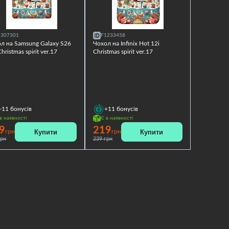
1307301
F1233458
л на Samsung Galaxy S26
Чохол на Infinix Hot 12i
hristmas spirit ver.17
Christmas spirit ver.17
+11
бонусів
+11
бонусів
в наявності
Є в наявності
9
219
Купити
Купити
грн
грн
грн
239 грн