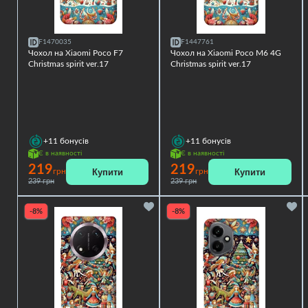
F1470035
F1447761
Чохол на Xiaomi Poco F7
Чохол на Xiaomi Poco M6 4G
Christmas spirit ver.17
Christmas spirit ver.17
+11
бонусів
+11
бонусів
Є в наявності
Є в наявності
219
219
Купити
Купити
грн
грн
239 грн
239 грн
-8%
-8%