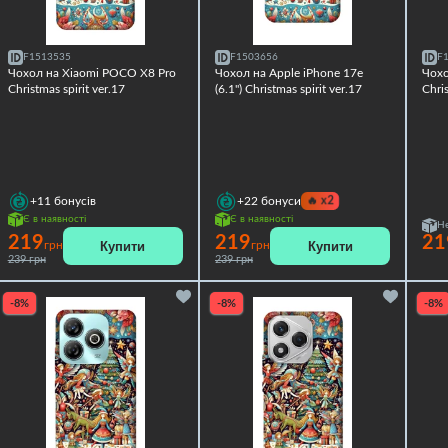
F1513535
F1503656
F
Чохол на Xiaomi POCO X8 Pro
Чохол на Apple iPhone 17e
Чох
Christmas spirit ver.17
(6.1") Christmas spirit ver.17
Chris
🔥
x2
+11
бонусів
+22
бонуси
Є в наявності
Є в наявності
Не
219
219
21
Купити
Купити
грн
грн
239 грн
239 грн
-8%
-8%
-8%