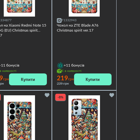
1334877
F1332943
л на Xiaomi Redmi Note 15
Чохол на ZTE Blade A76
G (EU) Christmas spirit
Christmas spirit ver.17
17
+11
бонусів
+11
бонусів
в наявності
Є в наявності
9
219
Купити
Купити
грн
грн
грн
239 грн
-8%