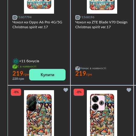
F1607794
F1568196
Чохол на Oppo A6 Pro 4G/5G
Чохол на ZTE Blade V70 Design
Christmas spirit ver.17
Christmas spirit ver.17
+11
бонусів
Є в наявності
Немає в наявності
219
219
Купити
грн
грн
239 грн
-8%
-8%