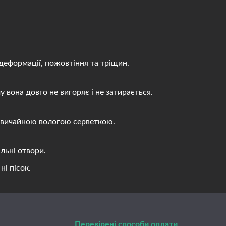
деформації, пожовтіння та тріщин.
вона довго не вигоряє і не затирається.
 звичайною вологою серветкою.
льні отвори.
і пісок.
Перевірені способи оплати